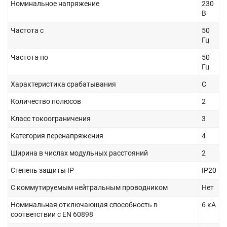
Номинальное напряжение
230
В
Частота с
50
Гц
Частота по
50
Гц
Характеристика срабатывания
C
Количество полюсов
2
Класс токоограничения
3
Категория перенапряжения
4
Ширина в числах модульных расстояний
2
Степень защиты IP
IP20
С коммутируемым нейтральным проводником
Нет
Номинальная отключающая способность в
6 кА
соответствии с EN 60898