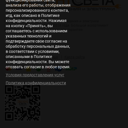
анализа его работы, отображения
персонализированного контента,
итд, как описано в Политике
конфиденциальности. Нажимая
Интернет-магазин светодиодного освещения и электрики
на кнопку «Принять», вы
«Элемент света». Работаем с 2014 года. Большой ассортимент
светодиодной продукции и электрики, гарантии.
соглашаетесь с использованием
указанных технологий и
подтверждаете свое согласие на
обработку персональных данных,
в соответствии с условиями,
описанными в Политике
|
Политика персональных данных
Карта сайта
конфиденциальности. Вы можете
отозвать согласие в любое время.
Условия предоставления услуг
Политика конфиденциальности