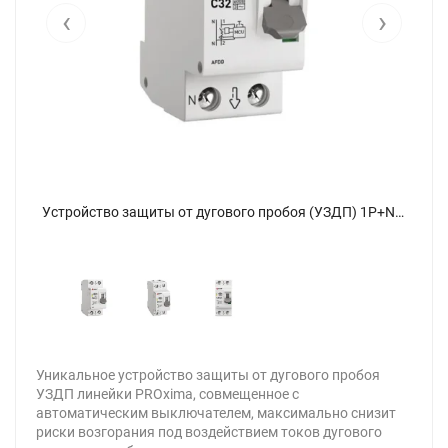
‹
›
Устройство защиты от дугового пробоя (УЗДП) 1P+N C 32А 6кА с авт. выкл. PROxima EKF afdd-2-32C-pro - фото 3
Устройство защиты от дугового пробоя (УЗДП) 1P+N C 32А 6кА с авт. выкл. PROxima EKF afdd-2-32C-pro - фото
Уникальное устройство защиты от дугового пробоя
УЗДП линейки PROxima, совмещенное с
автоматическим выключателем, максимально снизит
риски возгорания под воздействием токов дугового