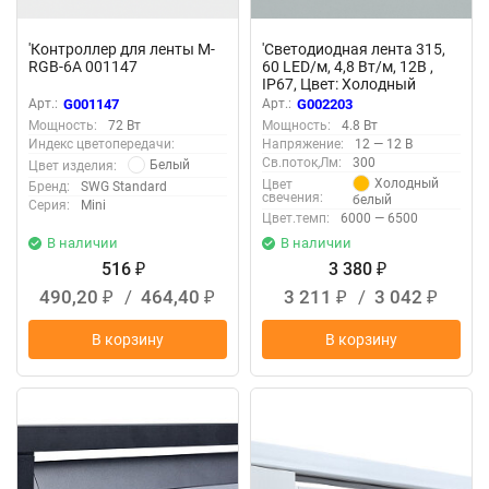
'Контроллер для ленты M-
'Светодиодная лента 315,
RGB-6А 001147
60 LED/м, 4,8 Вт/м, 12В ,
IP67, Цвет: Холодный
белый, SWG31560-12-4.8-W-
Арт.:
G001147
Арт.:
G002203
67 002203
Мощность:
72 Вт
Мощность:
4.8 Вт
Индекс цветопередачи:
Напряжение:
12 — 12 В
Св.поток,Лм:
300
Белый
Цвет изделия:
Холодный
Цвет
Бренд:
SWG Standard
свечения:
белый
Серия:
Mini
Цвет.темп:
6000 — 6500
В наличии
В наличии
516
3 380
₽
₽
490,20
/
464,40
3 211
/
3 042
₽
₽
₽
₽
В корзину
В корзину
NEW
NEW