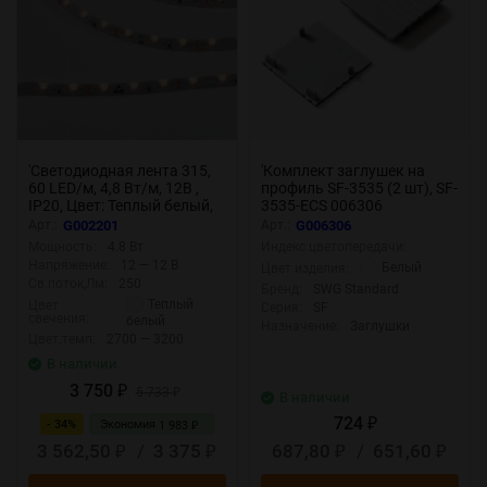
'Светодиодная лента 315,
'Комплект заглушек на
60 LED/м, 4,8 Вт/м, 12В ,
профиль SF-3535 (2 шт), SF-
IP20, Цвет: Теплый белый,
3535-ECS 006306
SWG31560-12-4.8-WW
Арт.:
G002201
Арт.:
G006306
002201
Мощность:
4.8 Вт
Индекс цветопередачи:
Напряжение:
12 — 12 В
Белый
Цвет изделия:
Св.поток,Лм:
250
Бренд:
SWG Standard
Теплый
Цвет
Серия:
SF
свечения:
белый
Назначение:
Заглушки
Цвет.темп:
2700 — 3200
В наличии
3 750
₽
5 733
₽
В наличии
724
- 34%
Экономия
₽
1 983
₽
3 562,50
/
3 375
687,80
/
651,60
₽
₽
₽
₽