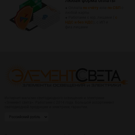
Любая форма оплаты
● Оплата
по счёту
или
по СБП
с
любой карты
● Работаем с юр. лицами (
с
НДС и без НДС
), с ИП и
физ.лицами
Интернет-магазин светодиодного освещения и электрики
«Элемент света». Работаем с 2014 года. Большой ассортимент
светодиодной продукции и электрики, гарантии.