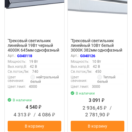
'Трековый светильник
'Трековый светильник
линейный 19Вт черный
линейный 10Вт белый
4000К 645мм однофазный
3000К 382мм однофазный
TL-L645-BL-19-NW 040118
TL-L382-WH-10-WW 040126
Арт.:
G040118
Арт.:
G040126
Мощность:
19 Вт
Мощность:
10 Вт
Вых.напр,В:
42 В
Вых.напр,В:
42 В
Св.поток,Лм:
740
Св.поток,Лм:
450
нейтральный
Теплый
Цвет
Цвет
свечения:
свечения:
белый
белый
Цвет.темп:
4000
Цвет.темп:
3000
В наличии
3 091
В наличии
₽
4 540
2 936,45
/
₽
₽
4 313
/
4 086
2 781,90
₽
₽
₽
В корзину
В корзину