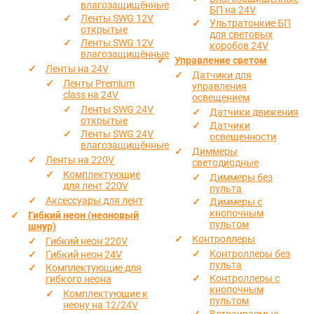
влагозащищённые
БП на 24V
Ленты SWG 12V
Ультратонкие БП
открытые
для световых
Ленты SWG 12V
коробов 24V
влагозащищённые
Управление светом
Ленты на 24V
Датчики для
Ленты Premium
управления
class на 24V
освещением
Ленты SWG 24V
Датчики движения
открытые
Датчики
Ленты SWG 24V
освещенности
влагозащищённые
Диммеры
Ленты на 220V
светодиодные
Комплектующие
Диммеры без
для лент 220V
пульта
Аксессуары для лент
Диммеры с
кнопочным
Гибкий неон (неоновый
пультом
шнур)
Контроллеры
Гибкий неон 220V
Контроллеры без
Гибкий неон 24V
пульта
Комплектующие для
Контроллеры с
гибкого неона
кнопочным
Комплектующие к
пультом
неону на 12/24V