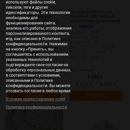
используют файлы cookie,
пиксели, теги и другие
'Трековый светильник
'Трековый светильник
идентификаторы. Эти технологии
линейный 10Вт черный
линейный 19Вт черный
необходимы для
4000К 382мм однофазный
3000К 645мм однофазный
функционирования сайта,
TL-L382-BL-10-NW 040121
TL-L645-BL-19-WW 040120
Арт.:
G040121
Арт.:
G040120
анализа его работы, отображения
Мощность:
10 Вт
Мощность:
19 Вт
персонализированного контента,
Вых.напр,В:
42 В
Вых.напр,В:
42 В
итд, как описано в Политике
Св.поток,Лм:
360
Св.поток,Лм:
720
конфиденциальности. Нажимая
нейтральный
Теплый
Цвет
Цвет
на кнопку «Принять», вы
свечения:
свечения:
белый
белый
соглашаетесь с использованием
Цвет.темп:
4000
Цвет.темп:
3000
указанных технологий и
В наличии
подтверждаете свое согласие на
3 091
обработку персональных данных,
В наличии
₽
в соответствии с условиями,
4 540
2 936,45
/
₽
₽
описанными в Политике
2 781,90
4 313
/
4 086
₽
₽
₽
конфиденциальности. Вы можете
отозвать согласие в любое время.
В корзину
В корзину
Условия предоставления услуг
Политика конфиденциальности
Осталось мало
NEW