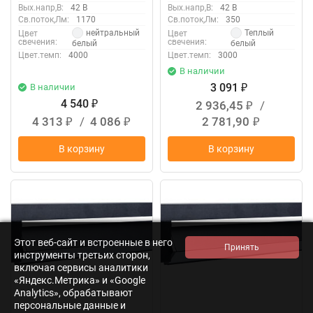
Вых.напр,В:
42 В
Вых.напр,В:
42 В
Св.поток,Лм:
1170
Св.поток,Лм:
350
нейтральный
Теплый
Цвет
Цвет
свечения:
свечения:
белый
белый
Цвет.темп:
4000
Цвет.темп:
3000
В наличии
3 091
В наличии
₽
4 540
2 936,45
/
₽
₽
4 313
/
4 086
2 781,90
₽
₽
₽
В корзину
В корзину
NEW
NEW
Этот веб-сайт и встроенные в него
инструменты третьих сторон,
включая сервисы аналитики
«Яндекс.Метрика» и «Google
Analytics», обрабатывают
персональные данные и