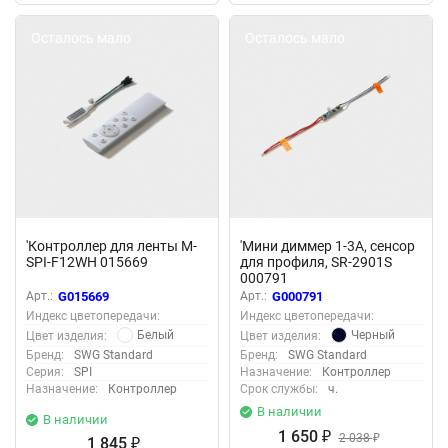
Осталось мало
Осталось мало
'Контроллер для ленты M-
'Мини диммер 1-3А, сенсор
SPI-F12WH 015669
для профиля, SR-2901S
000791
Арт.:
G015669
Арт.:
G000791
Индекс цветопередачи:
Индекс цветопередачи:
Белый
Черный
Цвет изделия:
Цвет изделия:
Бренд:
SWG Standard
Бренд:
SWG Standard
Серия:
SPI
Назначение:
Контроллер
Назначение:
Контроллер
Срок службы:
ч.
В наличии
В наличии
1 650
₽
2 038
1 845
₽
₽