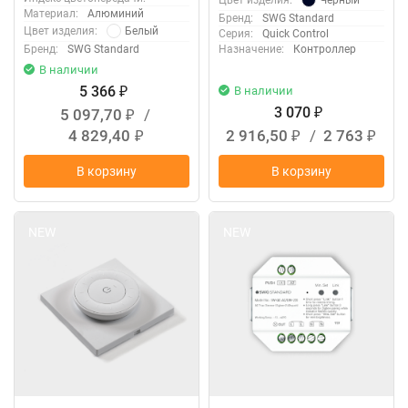
Цвет изделия:
Материал:
Алюминий
Бренд:
SWG Standard
Белый
Цвет изделия:
Серия:
Quick Control
Бренд:
SWG Standard
Назначение:
Контроллер
В наличии
5 366
В наличии
₽
3 070
5 097,70
/
₽
₽
4 829,40
2 916,50
/
2 763
₽
₽
₽
В корзину
В корзину
NEW
NEW