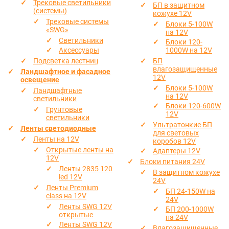
Трековые светильники
БП в защитном
(системы)
кожухе 12V
Трековые системы
Блоки 5-100W
«SWG»
на 12V
Светильники
Блоки 120-
Аксессуары
1000W на 12V
Подсветка лестниц
БП
влагозащищенные
Ландшафтное и фасадное
12V
освещение
Блоки 5-100W
Ландшафтные
на 12V
светильники
Блоки 120-600W
Грунтовые
12V
светильники
Ультратонкие БП
Ленты светодиодные
для световых
Ленты на 12V
коробов 12V
Открытые ленты на
Адаптеры 12V
12V
Блоки питания 24V
Ленты 2835 120
В защитном кожухе
led 12V
24V
Ленты Premium
БП 24-150W на
class на 12V
24V
Ленты SWG 12V
БП 200-1000W
открытые
на 24V
Ленты SWG 12V
Влагозащищенные