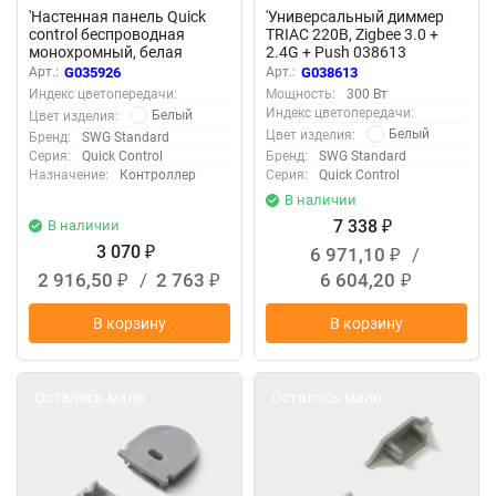
'Настенная панель Quick
'Универсальный диммер
control беспроводная
TRIAC 220В, Zigbee 3.0 +
монохромный, белая
2.4G + Push 038613
035926
Арт.:
G035926
Арт.:
G038613
Индекс цветопередачи:
Мощность:
300 Вт
Индекс цветопередачи:
Белый
Цвет изделия:
Белый
Цвет изделия:
Бренд:
SWG Standard
Серия:
Quick Control
Бренд:
SWG Standard
Назначение:
Контроллер
Серия:
Quick Control
В наличии
7 338
В наличии
₽
3 070
6 971,10
/
₽
₽
2 916,50
/
2 763
6 604,20
₽
₽
₽
В корзину
В корзину
Осталось мало
Осталось мало