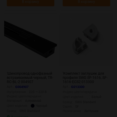
В корзину
В корзину
Осталось мало
NEW
'Шинопровод однофазный
'Комплект заглушек для
встраиваемый черный, TR-
профиля SWG SF-1616, SF-
RC-BL-2 004907
1616-ECS2 013300
Арт.:
G004907
Арт.:
G013300
Напряжение:
220 — 220 В
Индекс цветопередачи:
Индекс цветопередачи:
Белый
Цвет изделия:
Материал:
Алюминий
Бренд:
SWG Standard
Черный
Цвет изделия:
Серия:
SF
Бренд:
SWG Standard
Назначение:
Заглушки
В наличии