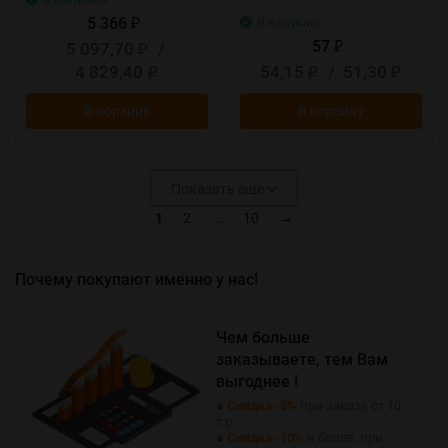
5 366
В наличии
₽
57
5 097,70
/
₽
₽
4 829,40
54,15
/
51,30
₽
₽
₽
В корзину
В корзину
Показать еще
1
2
...
10
→
Почему покупают именно у нас!
Чем больше
заказываете, тем Вам
выгоднее !
●
Скидка -5%
при заказе от 10
т.р.
●
Скидка -10%
и более, при