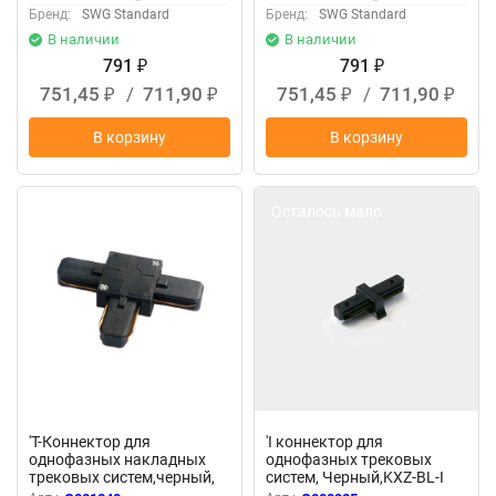
Бренд:
SWG Standard
Бренд:
SWG Standard
В наличии
В наличии
791
791
₽
₽
751,45
/
711,90
751,45
/
711,90
₽
₽
₽
₽
В корзину
В корзину
Осталось мало
Осталось мало
'T-Коннектор для
'I коннектор для
однофазных накладных
однофазных трековыx
трековых систем,черный,
систем, Черный,KXZ-BL-I
KXZ-BL-T 001840
000905