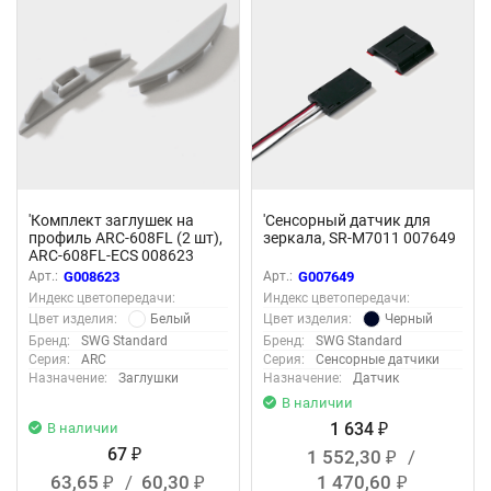
'Комплект заглушек на
'Сенсорный датчик для
профиль ARC-608FL (2 шт),
зеркала, SR-M7011 007649
ARC-608FL-ECS 008623
Арт.:
G008623
Арт.:
G007649
Индекс цветопередачи:
Индекс цветопередачи:
Белый
Черный
Цвет изделия:
Цвет изделия:
Бренд:
SWG Standard
Бренд:
SWG Standard
Серия:
ARC
Серия:
Сенсорные датчики
Назначение:
Заглушки
Назначение:
Датчик
В наличии
1 634
В наличии
₽
67
1 552,30
/
₽
₽
63,65
/
60,30
1 470,60
₽
₽
₽