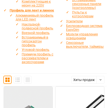
Встраиваемые
Комплектующие к
сенсорные панели
неону на 220V
(контроллеры)
Профиль для лент и линеек
Пульты к
Алюминиевый профиль
котроллерам
для LED лент
Усилители
Накладной-
Беспроводная система
подвесной профиль
EasyDim
Врезной профиль
Модули управления
Встраиваемый в
освещением
гипсокартон
Сенсорные
профиль
выключатели, таймеры
Угловой профиль
Премиум профиль с
рассеивателем и
аксессуарами
Хиты продаж
NEW