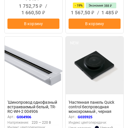
1 752,75
/
- 19%
Экономия
388
₽
₽
1 660,50
1 567,50
/
1 485
₽
₽
₽
В корзину
В корзину
Осталось мало
NEW
'Шинопровод однофазный
'Настенная панель Quick
встраиваемый белый, TR-
control беспроводная
RC-WH-2 004906
монохромный , черная
035925
Арт.:
G004906
Арт.:
G035925
Напряжение:
220 — 220 В
Индекс цветопередачи:
Индекс цветопередачи:
Черный