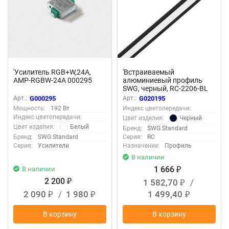
'Усилитель RGB+W,24А,
'Встраиваемый
AMP-RGBW-24A 000295
алюминиевый профиль
SWG, черный, RC-2206-BL
020195
Арт.:
G000295
Арт.:
G020195
Мощность:
192 Вт
Индекс цветопередачи:
Индекс цветопередачи:
Черный
Цвет изделия:
Белый
Цвет изделия:
Бренд:
SWG Standard
Бренд:
SWG Standard
Серия:
RC
Серия:
Усилители
Назначение:
Профиль
В наличии
1 666
В наличии
₽
2 200
1 582,70
/
₽
₽
2 090
/
1 980
1 499,40
₽
₽
₽
В корзину
В корзину