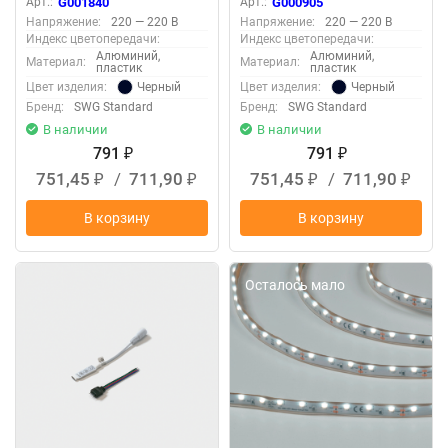
Арт.:
G001840
Арт.:
G000905
Напряжение:
220 — 220 В
Напряжение:
220 — 220 В
Индекс цветопередачи:
Индекс цветопередачи:
Алюминий,
Алюминий,
Материал:
Материал:
пластик
пластик
Черный
Черный
Цвет изделия:
Цвет изделия:
Бренд:
SWG Standard
Бренд:
SWG Standard
В наличии
В наличии
791
791
₽
₽
751,45
/
711,90
751,45
/
711,90
₽
₽
₽
₽
В корзину
В корзину
Осталось мало