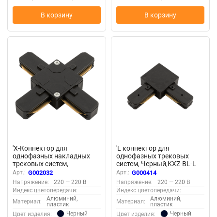
В корзину
В корзину
Осталось мало
Осталось мало
'X-Коннектор для
'L коннектор для
однофазных накладных
однофазных трековыx
трековых систем,
систем, Черный,KXZ-BL-L
черный,KXZ-BL-X 002032
000414
Арт.:
G002032
Арт.:
G000414
Напряжение:
220 — 220 В
Напряжение:
220 — 220 В
Индекс цветопередачи:
Индекс цветопередачи:
Алюминий,
Алюминий,
Материал:
Материал:
пластик
пластик
Черный
Черный
Цвет изделия:
Цвет изделия: