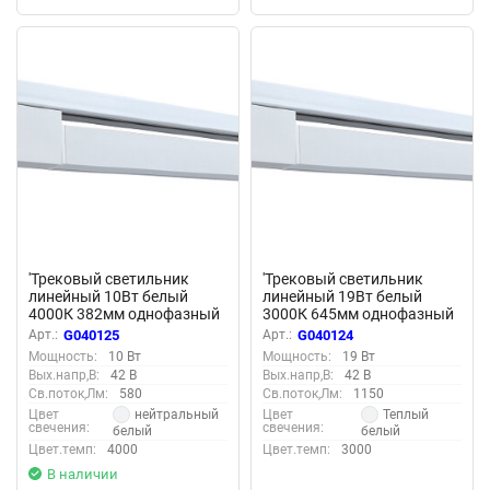
NEW
NEW
'Трековый светильник
'Трековый светильник
линейный 10Вт белый
линейный 19Вт белый
4000К 382мм однофазный
3000К 645мм однофазный
TL-L382-WH-10-NW 040125
TL-L645-WH-19-WW 040124
Арт.:
G040125
Арт.:
G040124
Мощность:
10 Вт
Мощность:
19 Вт
Вых.напр,В:
42 В
Вых.напр,В:
42 В
Св.поток,Лм:
580
Св.поток,Лм:
1150
нейтральный
Теплый
Цвет
Цвет
свечения:
свечения:
белый
белый
Цвет.темп:
4000
Цвет.темп:
3000
В наличии