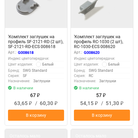
'Комплект заглушек на
'Комплект заглушек на
профиль SF-2121-RD (2 шт),
профиль RC-1030 (2 шт),
SF-2121-RD-ECS 008618
RC-1030-ECS 008620
Арт.:
G008618
Арт.:
G008620
Индекс цветопередачи:
Индекс цветопередачи:
Белый
Белый
Цвет изделия:
Цвет изделия:
Бренд:
SWG Standard
Бренд:
SWG Standard
Серия:
SF
Серия:
RC
Назначение:
Заглушки
Назначение:
Заглушки
В наличии
В наличии
67
57
₽
₽
63,65
/
60,30
54,15
/
51,30
₽
₽
₽
₽
В корзину
В корзину
Осталось мало
Осталось мало