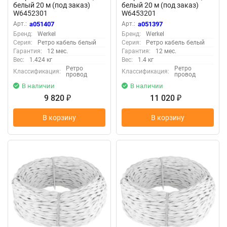
белый 20 м (под заказ)
белый 20 м (под заказ)
W6452301
W6453201
Арт.:
a051407
Арт.:
a051397
Бренд:
Werkel
Бренд:
Werkel
Серия:
Ретро кабель белый
Серия:
Ретро кабель белый
Гарантия:
12 мес.
Гарантия:
12 мес.
Вес:
1.424 кг
Вес:
1.4 кг
Ретро
Ретро
Классификация:
Классификация:
провод
провод
В наличии
В наличии
9 820
11 020
₽
₽
В корзину
В корзину
Матрица
Матрица