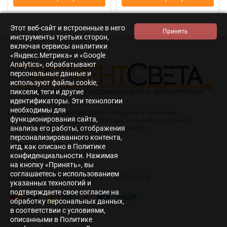
Этот веб-сайт и встроенные в него
инструменты третьих сторон,
включая сервисы аналитики
«Яндекс.Метрика» и «Google
Analytics», обрабатывают
персональные данные и
используют файлы cookie,
пиксели, теги и другие
идентификаторы. Эти технологии
необходимы для
Интернет-магазин светодиодного освещения и электрики
функционирования сайта,
«Элемент света». Работаем с 2014 года. Большой ассортимент
анализа его работы, отображения
светодиодной продукции и электрики, гарантии.
персонализированного контента,
итд, как описано в Политике
конфиденциальности. Нажимая
на кнопку «Принять», вы
соглашаетесь с использованием
|
Политика персональных данных
Карта сайта
указанных технологий и
подтверждаете свое согласие на
обработку персональных данных,
в соответствии с условиями,
описанными в Политике