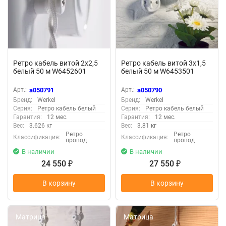
Ретро кабель витой 2х2,5
Ретро кабель витой 3х1,5
белый 50 м W6452601
белый 50 м W6453501
Арт.:
a050791
Арт.:
a050790
Бренд:
Werkel
Бренд:
Werkel
Серия:
Ретро кабель белый
Серия:
Ретро кабель белый
Гарантия:
12 мес.
Гарантия:
12 мес.
Вес:
3.626 кг
Вес:
3.81 кг
Ретро
Ретро
Классификация:
Классификация:
провод
провод
В наличии
В наличии
24 550
27 550
₽
₽
В корзину
В корзину
Матрица
Матрица