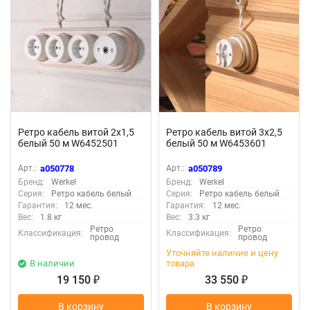
Ретро кабель витой 2х1,5
Ретро кабель витой 3х2,5
белый 50 м W6452501
белый 50 м W6453601
Арт.:
a050778
Арт.:
a050789
Бренд:
Werkel
Бренд:
Werkel
Серия:
Ретро кабель белый
Серия:
Ретро кабель белый
Гарантия:
12 мес.
Гарантия:
12 мес.
Вес:
1.8 кг
Вес:
3.3 кг
Ретро
Ретро
Классификация:
Классификация:
провод
провод
Уточняйте наличие и цену
В наличии
товара
19 150
33 550
₽
₽
В корзину
В корзину