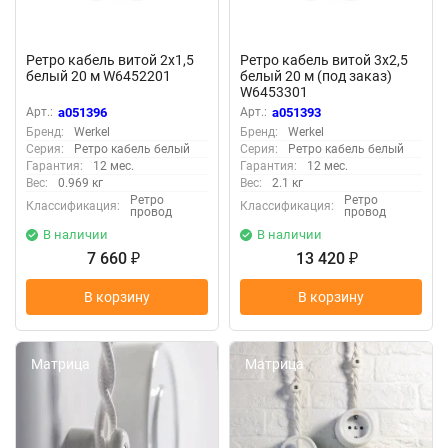
Ретро кабель витой 2х1,5
Ретро кабель витой 3х2,5
белый 20 м W6452201
белый 20 м (под заказ)
W6453301
Арт.:
a051396
Арт.:
a051393
Бренд:
Werkel
Бренд:
Werkel
Серия:
Ретро кабель белый
Серия:
Ретро кабель белый
Гарантия:
12 мес.
Гарантия:
12 мес.
Вес:
0.969 кг
Вес:
2.1 кг
Ретро
Ретро
Классификация:
Классификация:
провод
провод
В наличии
В наличии
7 660
13 420
₽
₽
В корзину
В корзину
Матрица
Матрица