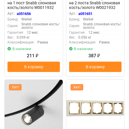
на 1 пост Snabb слоновая
на 2 поста Snabb слоновая
кость/золото W0011932
кость/золото W0021932
Арт.:
a051656
Арт.:
a051651
Бренд:
Werkel
Бренд:
Werkel
Snabb слоновая кость/
Snabb слоновая кость/
Серия:
Серия:
золото
золото
Гарантия:
12 мес.
Гарантия:
12 мес.
Вес:
0.039 кг
Вес:
0.056 кг
Классификация:
Рамка
Классификация:
Рамка
В наличии
В наличии
211
387
₽
₽
В корзину
В корзину
Хит!
Хит!