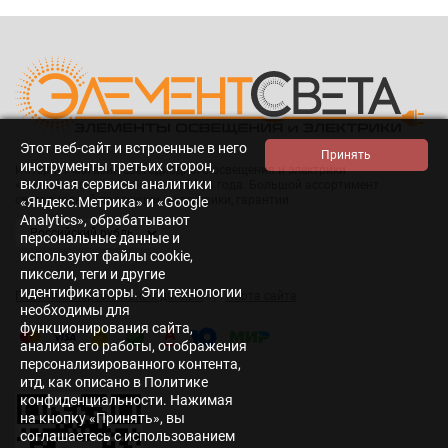
Этот веб-сайт и встроенные в него
инструменты третьих сторон,
Интернет-магазин светодиодного освещения и электрики
включая сервисы аналитики
«Элемент света». Работаем с 2014 года. Большой ассортимент
светодиодной продукции и электрики, гарантии.
«Яндекс.Метрика» и «Google
Analytics», обрабатывают
персональные данные и
используют файлы cookie,
пиксели, теги и другие
идентификаторы. Эти технологии
|
Политика персональных данных
Карта сайта
необходимы для
функционирования сайта,
анализа его работы, отображения
персонализированного контента,
итд, как описано в Политике
конфиденциальности. Нажимая
на кнопку «Принять», вы
соглашаетесь с использованием