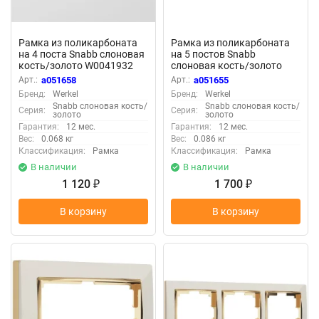
Рамка из поликарбоната
Рамка из поликарбоната
на 4 поста Snabb слоновая
на 5 постов Snabb
кость/золото W0041932
слоновая кость/золото
W0051932
Арт.:
a051658
Арт.:
a051655
Бренд:
Werkel
Бренд:
Werkel
Snabb слоновая кость/
Snabb слоновая кость/
Серия:
Серия:
золото
золото
Гарантия:
12 мес.
Гарантия:
12 мес.
Вес:
0.068 кг
Вес:
0.086 кг
Классификация:
Рамка
Классификация:
Рамка
В наличии
В наличии
1 120
1 700
₽
₽
В корзину
В корзину