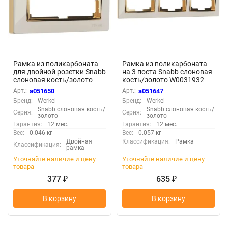
Рамка из поликарбоната
Рамка из поликарбоната
для двойной розетки Snabb
на 3 поста Snabb слоновая
слоновая кость/золото
кость/золото W0031932
W0081932
Арт.:
a051650
Арт.:
a051647
Бренд:
Werkel
Бренд:
Werkel
Snabb слоновая кость/
Snabb слоновая кость/
Серия:
Серия:
золото
золото
Гарантия:
12 мес.
Гарантия:
12 мес.
Вес:
0.046 кг
Вес:
0.057 кг
Двойная
Классификация:
Рамка
Классификация:
рамка
Уточняйте наличие и цену
Уточняйте наличие и цену
товара
товара
377
635
₽
₽
В корзину
В корзину