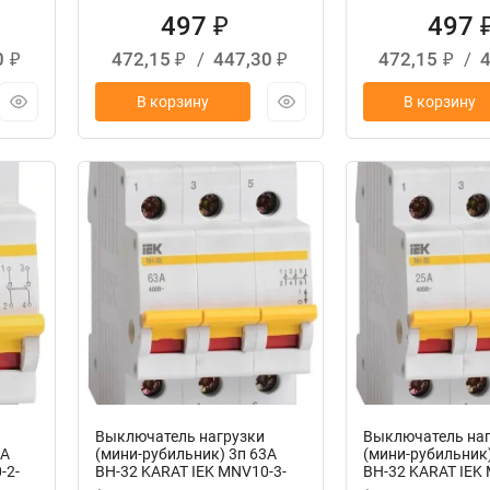
497
497
₽
0
472,15
/
447,30
472,15
/
₽
₽
₽
₽
В корзину
В корзину
Выключатель нагрузки
Выключатель наг
3А
(мини-рубильник) 3п 63А
(мини-рубильник)
-2-
ВН-32 KARAT IEK MNV10-3-
ВН-32 KARAT IEK
063
025