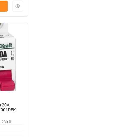
п 20А
17001DEK
 230 В