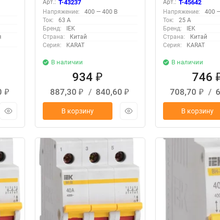
Арт.:
T-43237
Арт.:
T-45642
Напряжение:
400 — 400 В
Напряжение:
400 —
Ток:
63 А
Ток:
25 А
Бренд:
IEK
Бренд:
IEK
я
Страна:
Китай
Страна:
Китай
Серия:
KARAT
Серия:
KARAT
В наличии
В наличии
934
746
₽
0
887,30
/
840,60
708,70
/
₽
₽
₽
₽
В корзину
В корзину