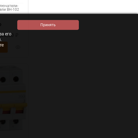
ключатели-
ели ВН-102
₽
за его
256,50
₽
.
те