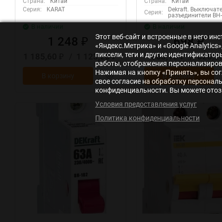
Страна:
Китай
Страна:
Китай
Серия:
KARAT
Dekraft. Выключате
Серия:
разъединители ВН
В наличии
В наличии
Этот веб-сайт и встроенные в него и
1 248
698
₽
₽
«Яндекс.Метрика» и «Google Analytic
пиксели, теги и другие идентификато
1 185,60
/
1 123,20
663,10
/
628,2
₽
₽
₽
работы, отображения персонализирова
Нажимая на кнопку «Принять», вы сог
В корзину
В корзину
свое согласие на обработку персонал
конфиденциальности. Вы можете отозв
Условия предоставления услуг
Политика конфиденциальности