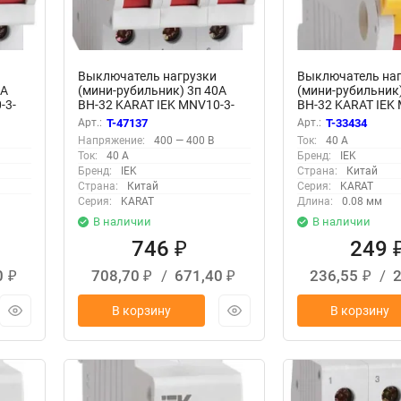
Выключатель нагрузки
Выключатель наг
2А
(мини-рубильник) 3п 40А
(мини-рубильник)
-3-
ВН-32 KARAT IEK MNV10-3-
ВН-32 KARAT IEK
040
040
Арт.:
T-47137
Арт.:
T-33434
Напряжение:
400 — 400 В
Ток:
40 А
Ток:
40 А
Бренд:
IEK
Бренд:
IEK
Страна:
Китай
Страна:
Китай
Серия:
KARAT
Серия:
KARAT
Длина:
0.08 мм
В наличии
В наличии
746
249
₽
0
708,70
/
671,40
236,55
/
₽
₽
₽
₽
В корзину
В корзину