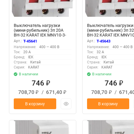
Выключатель нагрузки
Выключатель нагрузки
(мини-рубильник) 3п 20А
(мини-рубильник) 3п 3
ВН-32 KARAT IEK MNV10-3-
ВН-32 KARAT IEK MNV10
020
032
Арт.:
T-45641
Арт.:
T-45643
Напряжение:
400 — 400 В
Напряжение:
400 — 400 В
Ток:
20 А
Ток:
32 А
Бренд:
IEK
Бренд:
IEK
Страна:
Китай
Страна:
Китай
Серия:
KARAT
Серия:
KARAT
В наличии
В наличии
746
746
₽
₽
708,70
/
671,40
708,70
/
671,4
₽
₽
₽
В корзину
В корзину