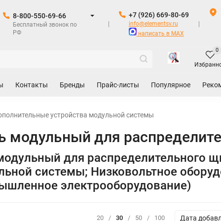
+7 (926) 669-80-69
8-800-550-69-66
info@elementsv.ru
Бесплатный звонок по
РФ
написать в MAX
0
Избранн
ы
Контакты
Бренды
Прайс-листы
Популярное
Реко
ополнительные устройства модульной системы
 модульный для распределите
модульный для распределительного щ
льной системы; Низковольтное оборуд
мышленное электрооборудование)
Дата добав
20
/
30
/
50
/
100