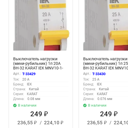
Выключатель нагрузки
Выключатель нагрузки
(мини-рубильник) 1п 20А
(мини-рубильник) 1п 2
ВН-32 KARAT IEK MNV10-1-
ВН-32 KARAT IEK MNV10
020
025
Арт.:
T-33429
Арт.:
T-33430
Ток:
20 А
Ток:
25 А
Бренд:
IEK
Бренд:
IEK
Страна:
Китай
Страна:
Китай
Серия:
KARAT
Серия:
KARAT
Длина:
0.08 мм
Длина:
0.076 мм
В наличии
В наличии
249
249
₽
₽
236,55
/
224,10
236,55
/
224,1
₽
₽
₽