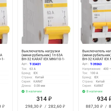
Выключатель нагрузки
Выключатель наг
5А
(мини-рубильник) 1п 63А
(мини-рубильник)
-1-
ВН-32 KARAT IEK MNV10-1-
ВН-32 KARAT IEK
063
100
Арт.:
T-33431
Арт.:
T-39363
Ток:
63 А
Напряжение:
400 —
Бренд:
IEK
Ток:
100 А
Страна:
Китай
Бренд:
IEK
Серия:
KARAT
Страна:
Китай
Длина:
0.08 мм
Серия:
KARAT
В наличии
В наличии
314
934
₽
0
298,30
/
282,60
887,30
/
₽
₽
₽
₽