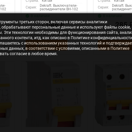
Страна:
Китай
Страна:
Китай
ли-
Dekraft. Выключатели-
Dekraft. Вы
Серия:
Серия:
-102
разъединители ВН-102
разъединит
В наличии
В наличии
нструменты третьих сторон, включая сервисы аналитики
1 046
285
₽
s», обрабатывают персональные данные и используют файлы cookie,
ры. Эти технологии необходимы для функционирования сайта, анали
0
993,70
/
941,40
270,75
/
₽
₽
₽
₽
нного контента, итд, как описано в Политике конфиденциальности
лашаетесь с использованием указанных технологий и подтверждае
В корзину
В корзину
ьных данных, в соответствии с условиями, описанными в Политике
ать согласие в любое время.