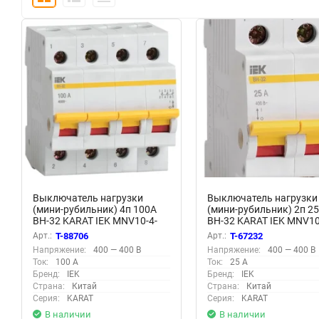
Выключатель нагрузки
Выключатель нагрузки
(мини-рубильник) 4п 100А
(мини-рубильник) 2п 2
ВН-32 KARAT IEK MNV10-4-
ВН-32 KARAT IEK MNV10
100
025
Арт.:
T-88706
Арт.:
T-67232
Напряжение:
400 — 400 В
Напряжение:
400 — 400 В
Ток:
100 А
Ток:
25 А
Бренд:
IEK
Бренд:
IEK
Страна:
Китай
Страна:
Китай
Серия:
KARAT
Серия:
KARAT
В наличии
В наличии