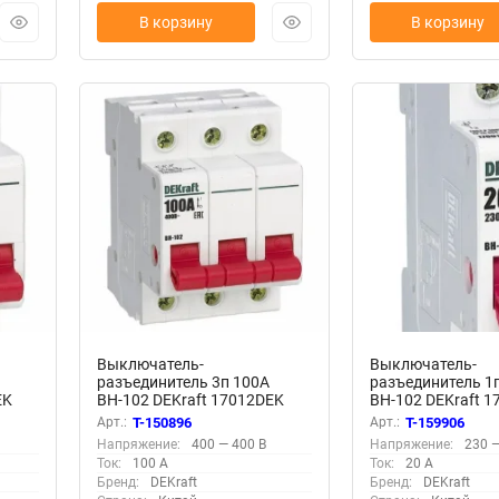
В корзину
В корзину
Выключатель-
Выключатель-
разъединитель 3п 100А
разъединитель 1
EK
ВН-102 DEKraft 17012DEK
ВН-102 DEKraft 
Арт.:
T-150896
Арт.:
T-159906
Напряжение:
400 — 400 В
Напряжение:
230 —
Ток:
100 А
Ток:
20 А
Бренд:
DEKraft
Бренд:
DEKraft