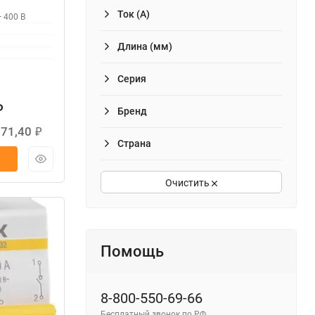
Ток (А)
 400 В
Длина (мм)
Серия
₽
Бренд
671,40
₽
Страна
Очистить
Помощь
8-800-550-69-66
Бесплатный звонок по РФ