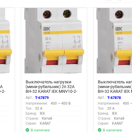
Выключатель нагрузки
Выключатель наг
5А
(мини-рубильник) 2п 32А
(мини-рубильник)
-2-
ВН-32 KARAT IEK MNV10-2-
ВН-32 KARAT IEK
032
020
Арт.:
T-67879
Арт.:
T-67878
Напряжение:
400 — 400 В
Напряжение:
400 —
Ток:
32 А
Ток:
20 А
Бренд:
IEK
Бренд:
IEK
Страна:
Китай
Страна:
Китай
Серия:
KARAT
Серия:
KARAT
В наличии
В наличии