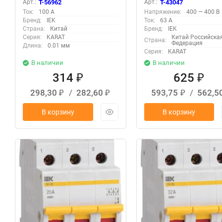
Арт.:
T-56962
Арт.:
T-43047
Ток:
100 А
Напряжение:
400 — 400 В
Бренд:
IEK
Ток:
63 А
Страна:
Китай
Бренд:
IEK
Серия:
KARAT
Китай Российска
Страна:
Федерация
Длина:
0.01 мм
Серия:
KARAT
В наличии
В наличии
314
625
₽
₽
298,30
/
282,60
593,75
/
562,5
₽
₽
₽
В корзину
В корзину