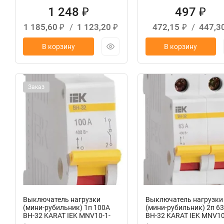
1 248
497
₽
₽
1 185,60
/
1 123,20
472,15
/
447,3
₽
₽
₽
В корзину
В корзину
Заказ
Выключатель нагрузки
Выключатель нагрузки
(мини-рубильник) 1п 100А
(мини-рубильник) 2п 6
ВН-32 KARAT IEK MNV10-1-
ВН-32 KARAT IEK MNV10
100
063