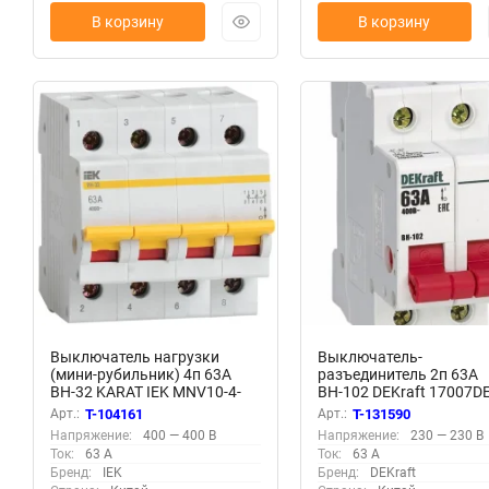
В корзину
В корзину
Выключатель нагрузки
Выключатель-
(мини-рубильник) 4п 63А
разъединитель 2п 63А
ВН-32 KARAT IEK MNV10-4-
ВН-102 DEKraft 17007D
063
Арт.:
T-104161
Арт.:
T-131590
Напряжение:
400 — 400 В
Напряжение:
230 — 230 В
Ток:
63 А
Ток:
63 А
Бренд:
IEK
Бренд:
DEKraft