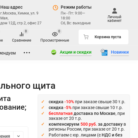
Наш адрес
Режим работы
г.Москва, Химки, ул. 9
Пн - Пт: 9:00—
Личный
Мая,
18:00
кабинет
дом 12Д, стр.2, офис 27
Сб, Вс: выходные
0
0
Корзина пуста
ое
Сравнение
Просмотренные
Акции и скидки
Новинки
мендуем
льного щита
ита
скидка
-10%
при заказе свыше 30 т.р.
ование;
скидка
-5%
при заказе свыше 10 т.р.
бесплатная
доставка по Москве
, при
заказе от 20 т.р.
компенсируем
500 руб.
за доставку
в
регионы России, при заказе от 20 т.р.
Работаем с юр. лицами (
с НДС и без
ления