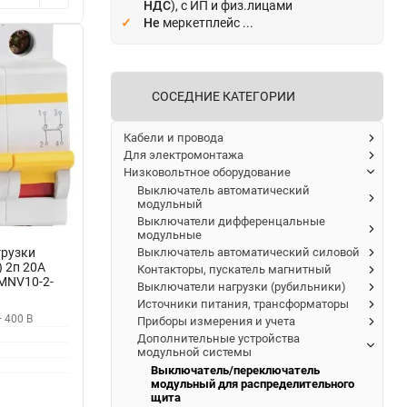
НДС
), с ИП и физ.лицами
Не
меркетплейс ...
СОСЕДНИЕ КАТЕГОРИИ
Кабели и провода
Для электромонтажа
Низковольтное оборудование
Выключатель автоматический
модульный
Выключатели дифференцальные
модульные
Выключатель автоматический силовой
рузки
 2п 20А
Контакторы, пускатель магнитный
 MNV10-2-
Выключатели нагрузки (рубильники)
Источники питания, трансформаторы
 400 В
Приборы измерения и учета
Дополнительные устройства
модульной системы
Выключатель/переключатель
модульный для распределительного
щита