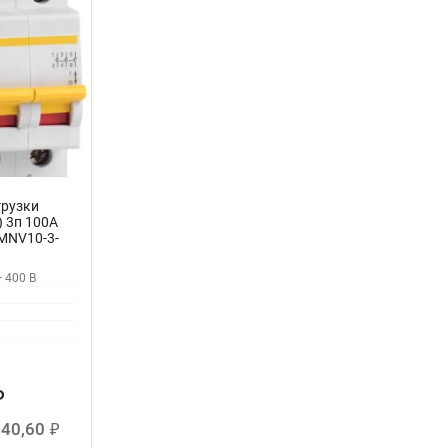
рузки
 3п 100А
 MNV10-3-
 400 В
₽
840,60
₽