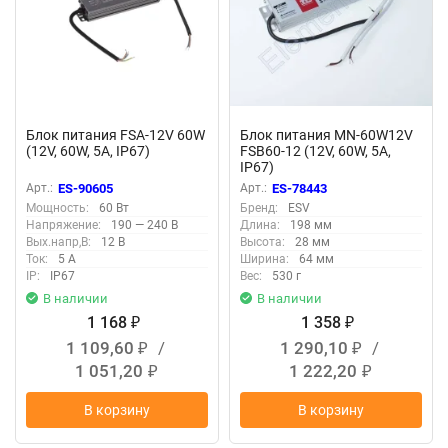
Блок питания FSA-12V 60W
Блок питания MN-60W12V
(12V, 60W, 5A, IP67)
FSB60-12 (12V, 60W, 5A,
IP67)
Арт.:
ES-90605
Арт.:
ES-78443
Мощность:
60 Вт
Бренд:
ESV
Напряжение:
190 — 240 В
Длина:
198 мм
Вых.напр,В:
12 В
Высота:
28 мм
Ток:
5 А
Ширина:
64 мм
IP:
IP67
Вес:
530 г
В наличии
В наличии
1 168
1 358
₽
₽
1 109,60
/
1 290,10
/
₽
₽
1 051,20
1 222,20
₽
₽
В корзину
В корзину