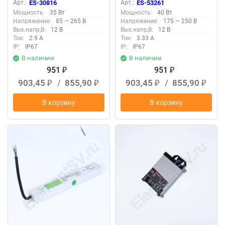
Арт.:
ES-30816
Арт.:
ES-53261
Мощность:
35 Вт
Мощность:
40 Вт
Напряжение:
85 — 265 В
Напряжение:
175 — 250 В
Вых.напр,В:
12 В
Вых.напр,В:
12 В
Ток:
2.9 А
Ток:
3.33 А
IP:
IP67
IP:
IP67
В наличии
В наличии
951
951
₽
₽
903,45
/
855,90
903,45
/
855,90
₽
₽
₽
₽
В корзину
В корзину