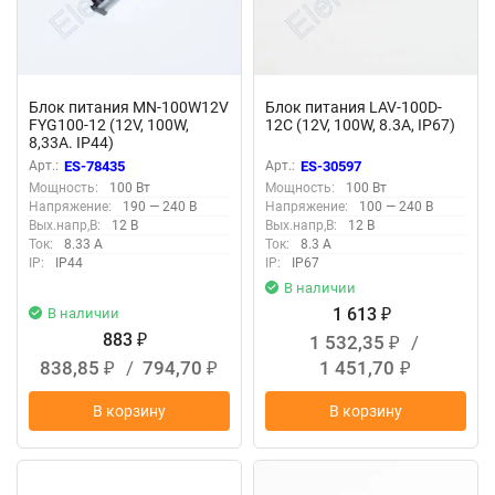
Блок питания MN-100W12V
Блок питания LAV-100D-
FYG100-12 (12V, 100W,
12C (12V, 100W, 8.3A, IP67)
8,33A. IP44)
Арт.:
ES-78435
Арт.:
ES-30597
Мощность:
100 Вт
Мощность:
100 Вт
Напряжение:
190 — 240 В
Напряжение:
100 — 240 В
Вых.напр,В:
12 В
Вых.напр,В:
12 В
Ток:
8.33 А
Ток:
8.3 А
IP:
IP44
IP:
IP67
В наличии
1 613
В наличии
₽
883
1 532,35
/
₽
₽
838,85
/
794,70
1 451,70
₽
₽
₽
В корзину
В корзину