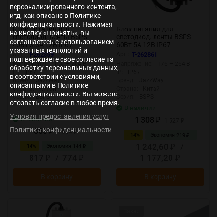
персонализированного контента,
итд, как описано в Политике
конфиденциальности. Нажимая
Блок питания для
Блок питания для
на кнопку «Принять», вы
светодиод. ленты BSPS
светодиод. ленты BSPS
соглашаетесь с использованием
40Вт 3.3А 12В IP67
60Вт 5А 12В IP67
указанных технологий и
влагозащ. метал. JazzWay
влагозащ. метал. JazzWay
Арт.:
T-262859
Арт.:
T-262861
подтверждаете свое согласие на
3329266A
3329273A
Напряжение:
100 — 264 В
Напряжение:
176 — 264 В
обработку персональных данных,
IP:
IP67
IP:
IP67
в соответствии с условиями,
Бренд:
JazzWay
Бренд:
JazzWay
описанными в Политике
Страна:
Китай
Страна:
Китай
конфиденциальности. Вы можете
Серия:
BSPS
Серия:
BSPS
отозвать согласие в любое время.
В наличии
Условия предоставления услуг
В наличии
1 308
₽
1 527
₽
Политика конфиденциальности
860
₽
1 004
₽
- 14%
Экономия
219
₽
1 242,60
/
- 14%
Экономия
144
₽
₽
817
/
774
1 177,20
₽
₽
₽
В корзину
В корзину
Заказ