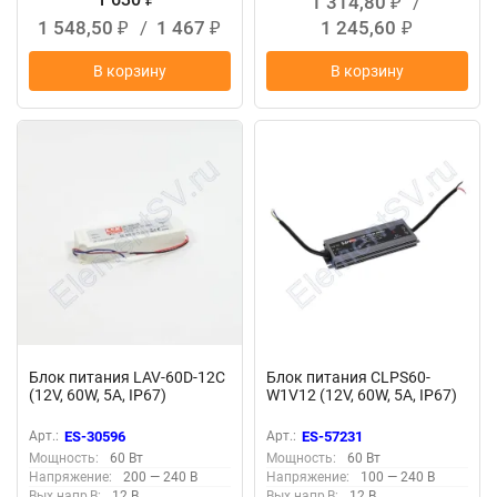
1 314,80
/
₽
1 548,50
/
1 467
1 245,60
₽
₽
₽
В корзину
В корзину
Блок питания LAV-60D-12C
Блок питания CLPS60-
(12V, 60W, 5A, IP67)
W1V12 (12V, 60W, 5A, IP67)
Арт.:
ES-30596
Арт.:
ES-57231
Мощность:
60 Вт
Мощность:
60 Вт
Напряжение:
200 — 240 В
Напряжение:
100 — 240 В
Вых.напр,В:
12 В
Вых.напр,В:
12 В