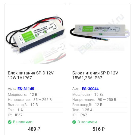
Блок питания SP-D 12V
Блок питания SP-D 12V
12W 1A IP67
15W 1,25A IP67
Арт.:
ES-31145
Арт.:
ES-30044
Мощность:
12 Вт
Мощность:
15 Вт
Напряжение:
85 — 265 В
Напряжение:
90 — 250 В
Вых.напр,В:
12 В
Вых.напр,В:
12 В
Ток:
1 А
Ток:
1.25 А
IP:
IP67
IP:
IP67
В наличии
В наличии
489
516
₽
₽