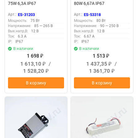
75W 6,3A IP67
80W 6,67A IP67
Арт.:
ES-31203
Арт.:
ES-53318
Мощность:
75 Вт
Мощность:
80 Вт
Напряжение:
85 — 265 В
Напряжение:
90 — 250 В
Вых.напр,В:
12 В
Вых.напр,В:
12 В
Ток:
6.3 А
Ток:
6.67 А
IP:
IP67
IP:
IP67
В наличии
В наличии
1 698
1 513
₽
₽
1 613,10
/
1 437,35
/
₽
₽
1 528,20
1 361,70
₽
₽
В корзину
В корзину