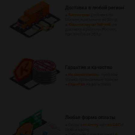
Доставка в любой регион
●
Бесплатная
доставка по
Москве, при заказе от 20 т.р.
●
Компенсируем 500 руб.
за
доставку в регионы России,
при заказе от 20 т.р.
Гарантия и качество
●
Не меркетплейс
- продаем
только проверенные товары
●
Гарантия
на весь товар
Любая форма оплаты
● Оплата
по счёту
или
по СБП
с
любой карты
● Работаем с юр. лицами (
с