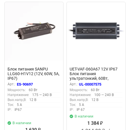
Блок питания SANPU
UET-VAF-060A67 12V IP67
LLG60-H1V12 (12V, 60W, 5A,
Блок питания
IP67)
ультратонкий, 60Вт,
Металлический корпус, TM
Арт.:
ES-90697
Арт.:
UL-00007575
Uniel
Мощность:
60 Вт
Мощность:
60 Вт
Напряжение:
175 — 240 В
Напряжение:
100 — 240 В
Вых.напр,В:
12 В
Вых.напр,В:
12 В
Ток:
5 А
Ток:
5 А
IP:
IP67
IP:
IP 67
В наличии
1 384
В наличии
₽
1 630
₽