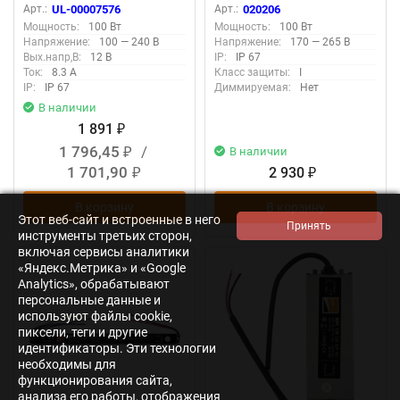
Металлический корпус, TM
Арт.:
UL-00007576
Арт.:
020206
Uniel
Мощность:
100 Вт
Мощность:
100 Вт
Напряжение:
100 — 240 В
Напряжение:
170 — 265 В
Вых.напр,В:
12 В
IP:
IP 67
Ток:
8.3 А
Класс защиты:
I
IP:
IP 67
Диммируемая:
Нет
В наличии
1 891
₽
1 796,45
/
В наличии
₽
1 701,90
2 930
₽
₽
В корзину
В корзину
Этот веб-сайт и встроенные в него
инструменты третьих сторон,
включая сервисы аналитики
«Яндекс.Метрика» и «Google
Analytics», обрабатывают
персональные данные и
используют файлы cookie,
пиксели, теги и другие
идентификаторы. Эти технологии
необходимы для
функционирования сайта,
анализа его работы, отображения