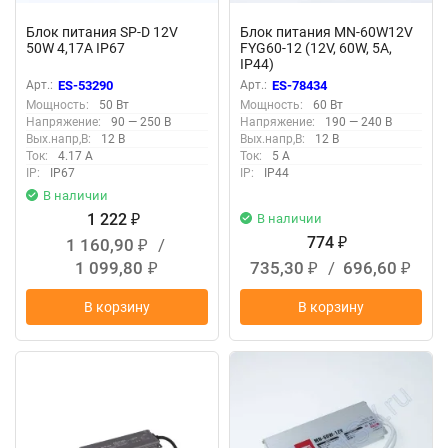
Блок питания SP-D 12V
Блок питания MN-60W12V
50W 4,17A IP67
FYG60-12 (12V, 60W, 5A,
IP44)
Арт.:
ES-53290
Арт.:
ES-78434
Мощность:
50 Вт
Мощность:
60 Вт
Напряжение:
90 — 250 В
Напряжение:
190 — 240 В
Вых.напр,В:
12 В
Вых.напр,В:
12 В
Ток:
4.17 А
Ток:
5 А
IP:
IP67
IP:
IP44
В наличии
1 222
В наличии
₽
774
1 160,90
/
₽
₽
1 099,80
735,30
/
696,60
₽
₽
₽
В корзину
В корзину