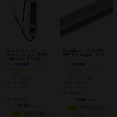
Блок питания для
Драйвер 71 471 ND-P45-
светодиод. ленты BSPS
IP67-12V Navigator 71471
100Вт 8.3А 12В IP67
влагозащ. метал. JazzWay
Арт.:
T-262863
Арт.:
T-209704
3329280A
Напряжение:
176 — 264 В
Напряжение:
176 — 264 В
IP:
IP67
IP:
IP67
Бренд:
JazzWay
Бренд:
NAVIGATOR
Страна:
Китай
Страна:
Китай
Серия:
BSPS
Серия:
ND-P
В наличии
В наличии
1 498
₽
1 602
₽
2 000
₽
2 335
₽
- 6%
Экономия
104
₽
1 423,10
/
- 14%
Экономия
335
₽
₽