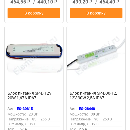
464,55
/
440,10
490,20
/
464,40
₽
₽
₽
₽
В корзину
В корзину
Блок питания SP-D 12V
Блок питания SP-D30-12,
20W 1,67A IP67
12V 30W 2,5A IP67
Арт.:
ES-30815
Арт.:
ES-28448
Мощность:
20 Вт
Мощность:
30 Вт
Напряжение:
85 — 265 В
Напряжение:
90 — 250 В
Вых.напр,В:
12 В
Вых.напр,В:
12 В
Ток:
1.67 А
Ток:
2.5 А