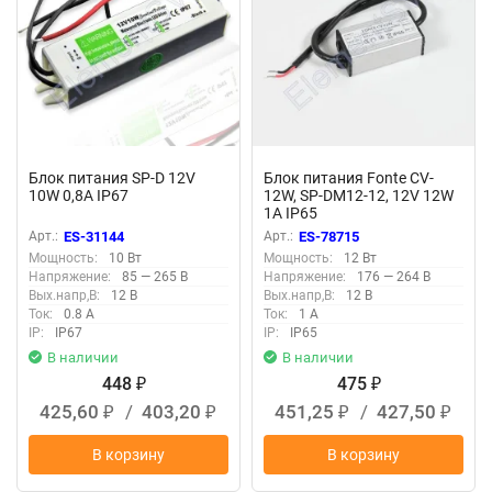
Блок питания SP-D 12V
Блок питания Fonte CV-
10W 0,8A IP67
12W, SP-DM12-12, 12V 12W
1A IP65
Арт.:
ES-31144
Арт.:
ES-78715
Мощность:
10 Вт
Мощность:
12 Вт
Напряжение:
85 — 265 В
Напряжение:
176 — 264 В
Вых.напр,В:
12 В
Вых.напр,В:
12 В
Ток:
0.8 А
Ток:
1 А
IP:
IP67
IP:
IP65
В наличии
В наличии
448
475
₽
₽
425,60
/
403,20
451,25
/
427,50
₽
₽
₽
₽
В корзину
В корзину