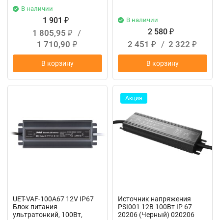
В наличии
1 901
В наличии
₽
2 580
1 805,95
/
₽
₽
1 710,90
2 451
/
2 322
₽
₽
₽
В корзину
В корзину
Акция
UET-VAF-100A67 12V IP67
Источник напряжения
Блок питания
PSI001 12В 100Вт IP 67
ультратонкий, 100Вт,
20206 (Черный) 020206