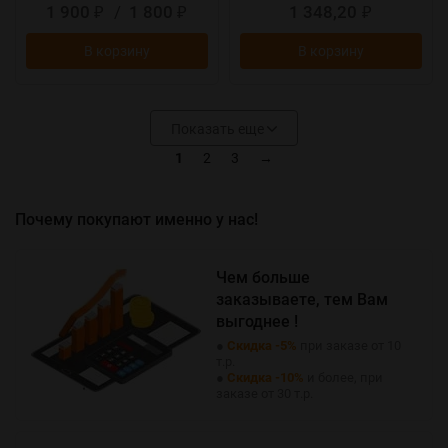
1 900
/
1 800
1 348,20
₽
₽
₽
В корзину
В корзину
Показать еще
1
2
3
→
Почему покупают именно у нас!
Чем больше
заказываете, тем Вам
выгоднее !
●
Скидка -5%
при заказе от 10
т.р.
●
Скидка -10%
и более, при
заказе от 30 т.р.