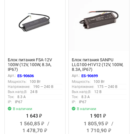
Блок питания FSA-12V
Блок питания SANPU
100W (12V, 100W, 8.3A,
LLG100-H1V12 (12V, 100W,
IP67)
8.3A, IP67)
Арт.:
ES-90606
Арт.:
ES-90699
Мощность:
100 Вт
Мощность:
100 Вт
Напряжение:
190 — 240 В
Напряжение:
175 — 240 В
Вых.напр,В:
24 В
Вых.напр,В:
12 В
Ток:
8.3 А
Ток:
8.3 А
IP:
IP67
IP:
IP67
В наличии
В наличии
1 643
1 901
₽
₽
1 560,85
/
1 805,95
/
₽
₽
1 478,70
1 710,90
₽
₽