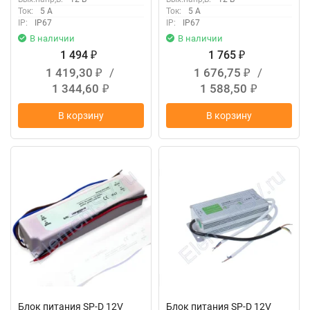
Ток:
5 А
Ток:
5 А
IP:
IP67
IP:
IP67
В наличии
В наличии
1 494
1 765
₽
₽
1 419,30
/
1 676,75
/
₽
₽
1 344,60
1 588,50
₽
₽
В корзину
В корзину
Блок питания SP-D 12V
Блок питания SP-D 12V