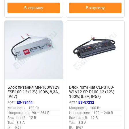
В корзину
В корзину
Блок питания MN-100W12V
Блок питания CLPS100-
FSB100-12 (12V, 100W, 8,3A,
W1V12 SP-D100-12 (12V,
IP67)
100W, 8.3A, IP67)
Арт.:
ES-78444
Арт.:
ES-57232
Мощность:
100 Вт
Мощность:
100 Вт
Напряжение:
90 — 264 В
Напряжение:
100 — 240 В
Вых.напр,В:
12 В
Вых.напр,В:
12 В
Ток:
8.3 А
Ток:
8.3 А
IP:
IP67
IP:
IP67