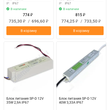
IP:
IP67
IP:
IP67
В наличии
В наличии
774
815
₽
₽
735,30
/
696,60
774,25
/
733,50
₽
₽
₽
₽
В корзину
В корзину
Блок питания SP-D 12V
Блок питания SP-D 12V
35W 2,9A IP67
40W 3,33A IP67