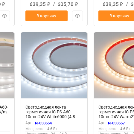
0
639,35
/
605,70
639,35
/
6
₽
₽
₽
₽
В корзину
В корзину
A60-
Светодиодная лента
Светодиодная ле
W/m,
герметичная IC-PS-A60-
герметичная IC-P
10mm 24V White6000 (4.8
10mm 24V Warm27
W/m, IP67, 2835, 10m)
W/m, IP67, 2835, 
Арт.:
N-050654
Арт.:
N-050657
(Arlight, стабилизированная)
(Arlight, стабили
Мощность:
4.6 Вт
Мощность:
4.6 Вт