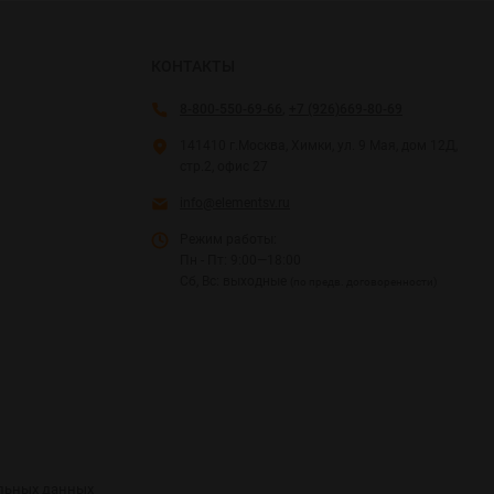
КОНТАКТЫ
8-800-550-69-66
,
+7 (926)669-80-69
141410 г.Москва, Химки, ул. 9 Мая, дом 12Д,
стр.2, офис 27
info@elementsv.ru
Режим работы:
Пн - Пт: 9:00—18:00
Сб, Вс: выходные
(по предв. договоренности)
альных данных