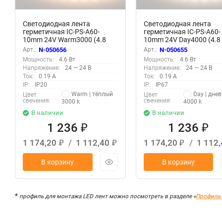
Светодиодная лента
Светодиодная лента
герметичная IC-PS-A60-
герметичная IC-PS-A60-
10mm 24V Warm3000 (4.8
10mm 24V Day4000 (4.8
W/m, IP67, 2835, 10m)
IP67, 2835, 10m) (Arlight,
Арт.:
N-050656
Арт.:
N-050655
(Arlight, стабилизированная)
стабилизированная)
Мощность:
4.6 Вт
Мощность:
4.6 Вт
Напряжение:
24 — 24 В
Напряжение:
24 — 24 В
Ток:
0.19 А
Ток:
0.19 А
IP:
IP20
IP:
IP67
Warm | тёплый
Day | дне
Цвет
Цвет
свечения:
свечения:
3000 k
4000 k
В наличии
В наличии
1 236
1 236
₽
₽
1 174,20
/
1 112,40
1 174,20
/
1 112
₽
₽
₽
В корзину
В корзину
*
профиль для монтажа LED лент можно посмотреть в разделе «
Профиль 