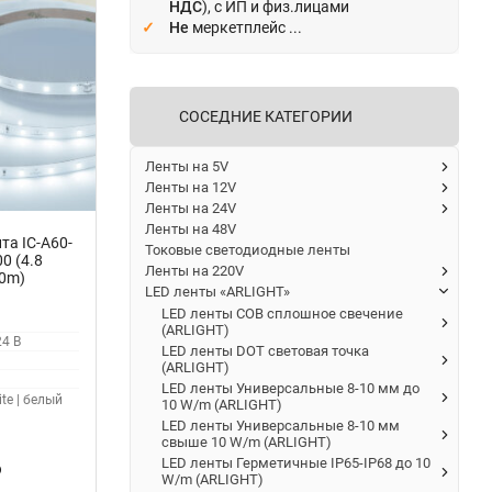
НДС
), с ИП и физ.лицами
Не
меркетплейс ...
СОСЕДНИЕ КАТЕГОРИИ
Ленты на 5V
Ленты на 12V
Ленты на 24V
Ленты на 48V
та IC-A60-
Токовые светодиодные ленты
0 (4.8
Ленты на 220V
10m)
LED ленты «ARLIGHT»
зированная)
LED ленты COB сплошное свечение
(ARLIGHT)
24 В
LED ленты DOT световая точка
(ARLIGHT)
LED ленты Универсальные 8-10 мм до
te | белый
10 W/m (ARLIGHT)
LED ленты Универсальные 8-10 мм
свыше 10 W/m (ARLIGHT)
LED ленты Герметичные IP65-IP68 до 10
₽
W/m (ARLIGHT)