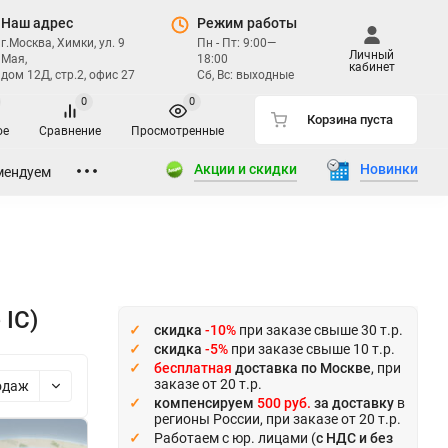
Наш адрес
Режим работы
г.Москва, Химки, ул. 9
Пн - Пт: 9:00—
Личный
Мая,
18:00
кабинет
дом 12Д, стр.2, офис 27
Сб, Вс: выходные
0
0
Корзина пуста
ое
Сравнение
Просмотренные
Акции и скидки
Новинки
мендуем
IC)
скидка
-10%
при заказе свыше 30 т.р.
скидка
-5%
при заказе свыше 10 т.р.
бесплатная
доставка по Москве
, при
заказе от 20 т.р.
одаж
компенсируем
500 руб.
за доставку
в
регионы России, при заказе от 20 т.р.
Работаем с юр. лицами (
с НДС и без