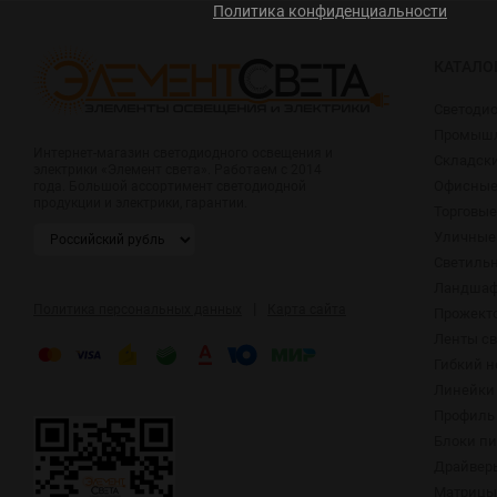
Политика конфиденциальности
КАТАЛО
Светоди
Промышл
Интернет-магазин светодиодного освещения и
Складск
электрики «Элемент света». Работаем с 2014
Офисные
года. Большой ассортимент светодиодной
продукции и электрики, гарантии.
Торговые
Уличные
Светиль
Ландшаф
|
Политика персональных данных
Карта сайта
Прожект
Ленты с
Гибкий н
Линейки
Профиль 
Блоки п
Драйвер
Матрицы,