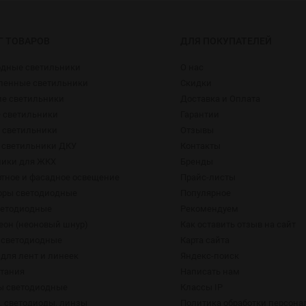
Г ТОВАРОВ
ДЛЯ ПОКУПАТЕЛЕЙ
одные светильники
О нас
енные светильники
Скидки
ие светильники
Доставка и Оплата
 светильники
Гарантии
 светильники
Отзывы
 светильники ДКУ
Контакты
ники для ЖКХ
Бренды
тное и фасадное освещение
Прайс-листы
оры светодиодные
Популярное
ветодиодные
Рекомендуем
еон (неоновый шнур)
Как оставить отзыв на сайт
 светодиодные
Карта сайта
для лент и линеек
Яндекс-поиск
итания
Написать нам
ы светодиодные
Классы IP
 светодиоды, линзы
Политика обработки персон