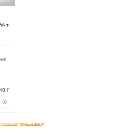
 W/m,
вной
,40
₽
для светодиодных лент
».