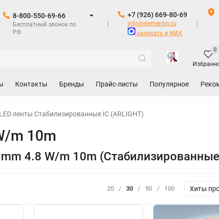
+7 (926) 669-80-69
8-800-550-69-66
info@elementsv.ru
Бесплатный звонок по
РФ
написать в MAX
0
Избранн
ы
Контакты
Бренды
Прайс-листы
Популярное
Реко
LED ленты Стабилизированные IC (ARLIGHT)
 W/m 10m
mm 4.8 W/m 10m (Стабилизированные 
Хиты пр
20
/
30
/
50
/
100