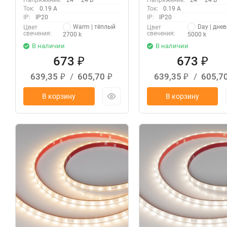
Напряжение:
24 — 24 В
Напряжение:
24 — 24 В
Ток:
0.19 А
Ток:
0.19 А
IP:
IP20
IP:
IP20
Warm | тёплый
Day | дне
Цвет
Цвет
свечения:
свечения:
2700 k
5000 k
В наличии
В наличии
673
673
₽
₽
639,35
/
605,70
639,35
/
605,7
₽
₽
₽
В корзину
В корзину