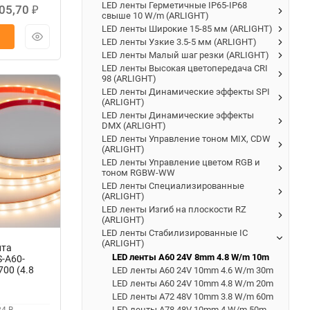
LED ленты Герметичные IP65-IP68
05,70
₽
свыше 10 W/m (ARLIGHT)
LED ленты Широкие 15-85 мм (ARLIGHT)
LED ленты Узкие 3.5-5 мм (ARLIGHT)
LED ленты Малый шаг резки (ARLIGHT)
LED ленты Высокая цветопередача CRI
98 (ARLIGHT)
LED ленты Динамические эффекты SPI
(ARLIGHT)
LED ленты Динамические эффекты
DMX (ARLIGHT)
LED ленты Управление тоном MIX, CDW
(ARLIGHT)
LED ленты Управление цветом RGB и
тоном RGBW-WW
LED ленты Специализированные
(ARLIGHT)
LED ленты Изгиб на плоскости RZ
(ARLIGHT)
LED ленты Стабилизированные IC
(ARLIGHT)
нта
LED ленты A60 24V 8mm 4.8 W/m 10m
S-A60-
00 (4.8
LED ленты A60 24V 10mm 4.6 W/m 30m
10m)
LED ленты A60 24V 10mm 4.8 W/m 20m
зированная)
LED ленты A72 48V 10mm 3.8 W/m 60m
LED ленты A78 48V 10mm 4 W/m 50m