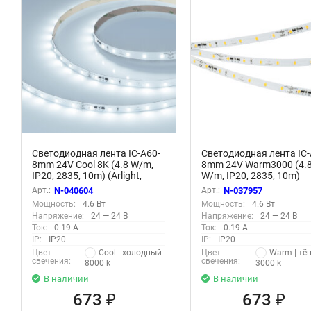
Светодиодная лента IC-A60-
Светодиодная лента IC-
8mm 24V Cool 8K (4.8 W/m,
8mm 24V Warm3000 (4.
IP20, 2835, 10m) (Arlight,
W/m, IP20, 2835, 10m)
стабилизированная)
(Arlight, стабилизирова
Арт.:
N-040604
Арт.:
N-037957
Мощность:
4.6 Вт
Мощность:
4.6 Вт
Напряжение:
24 — 24 В
Напряжение:
24 — 24 В
Ток:
0.19 А
Ток:
0.19 А
IP:
IP20
IP:
IP20
Cool | холодный
Warm | тё
Цвет
Цвет
свечения:
свечения:
8000 k
3000 k
В наличии
В наличии
673
673
₽
₽