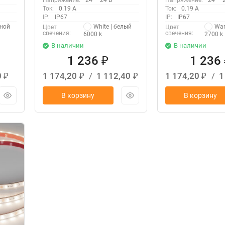
Напряжение:
24 — 24 В
Напряжение:
24 — 
Ток:
0.19 А
Ток:
0.19 А
IP:
IP67
IP:
IP67
вной
White | белый
War
Цвет
Цвет
свечения:
свечения:
6000 k
2700 k
В наличии
В наличии
1 236
1 236
₽
0
1 174,20
/
1 112,40
1 174,20
/
1
₽
₽
₽
₽
В корзину
В корзину