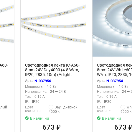
A60-
Светодиодная лента IC-A60-
Светодиодная лен
8
8mm 24V Day4000 (4.8 W/m,
8mm 24V White600
IP20, 2835, 10m) (Arlight,
W/m, IP20, 2835, 
нная)
стабилизированная)
(Arlight, стабили
Арт.:
N-037956
Арт.:
N-037954
Мощность:
4.6 Вт
Мощность:
4.6 Вт
Напряжение:
24 — 24 В
Напряжение:
24 — 
Ток:
0.19 А
Ток:
0.19 А
IP:
IP20
IP:
IP20
плый
Day | дневной
Whi
Цвет
Цвет
свечения:
свечения:
4000 k
6000 k
В наличии
В наличии
673
673
₽