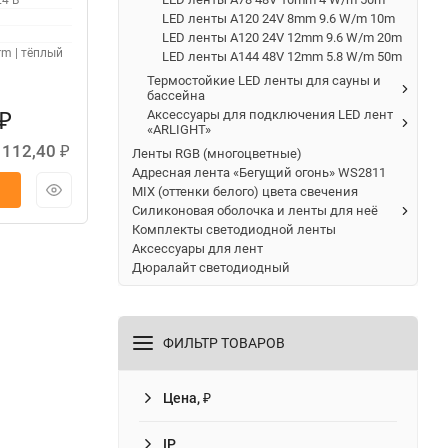
24 В
LED ленты A120 24V 8mm 9.6 W/m 10m
LED ленты A120 24V 12mm 9.6 W/m 20m
m | тёплый
LED ленты A144 48V 12mm 5.8 W/m 50m
Термостойкие LED ленты для сауны и
бассейна
Аксессуары для подключения LED лент
₽
«ARLIGHT»
 112,40
₽
Ленты RGB (многоцветные)
Адресная лента «Бегущий огонь» WS2811
MIX (оттенки белого) цвета свечения
Силиконовая оболочка и ленты для неё
Комплекты светодиодной ленты
Аксессуары для лент
Дюралайт светодиодный
ФИЛЬТР ТОВАРОВ
Цена, ₽
IP