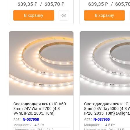
639,35
/
605,70
639,35
/
605,7
₽
₽
₽
В корзину
В корзину
Светодиодная лента IC-A60-
Светодиодная лента IC-
8mm 24V Warm2700 (4.8
8mm 24V Day5000 (4.8 
W/m, IP20, 2835, 10m)
IP20, 2835, 10m) (Arlight,
(Arlight, стабилизированная)
стабилизированная)
Арт.:
N-037958
Арт.:
N-037955
Мощность:
4.6 Вт
Мощность:
4.6 Вт