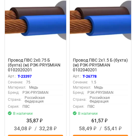
Провод ПВС 2х0.75 Б
Провод ПВС 2х1.5 Б (бухта)
(бухта) (м) РЭК-PRYSMIAN
(м) РЭК-PRYSMIAN
0102020201
0102040201
Арт.:
T-23397
Арт.:
T-26778
Сечение:
75
Сечение:
1.5
Материал:
Медь
Материал:
Медь
Бренд:
РЭК-PRYSMIAN
Бренд:
РЭК-PRYSMIAN
Российская
Российская
Страна:
Страна:
Федерация
Федерация
Серия:
ПВС
Серия:
ПВС
В наличии
В наличии
35,87
61,57
₽
₽
34,08
/
32,28
58,49
/
55,41
₽
₽
₽
₽