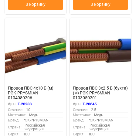
В корзину
В корзину
Провод ПВС 4х10 Б (м)
Провод ПВС 3х2.5 Б (бухта)
РЭК-PRYSMIAN
(м) РЭК-PRYSMIAN
0104080206
0103050201
Арт.:
T-28283
Арт.:
T-28645
Сечение:
10
Сечение:
2.5
Материал:
Медь
Материал:
Медь
Бренд:
РЭК-PRYSMIAN
Бренд:
РЭК-PRYSMIAN
Российская
Российская
Страна:
Страна:
Федерация
Федерация
Серия:
ПВС
Серия:
ПВС