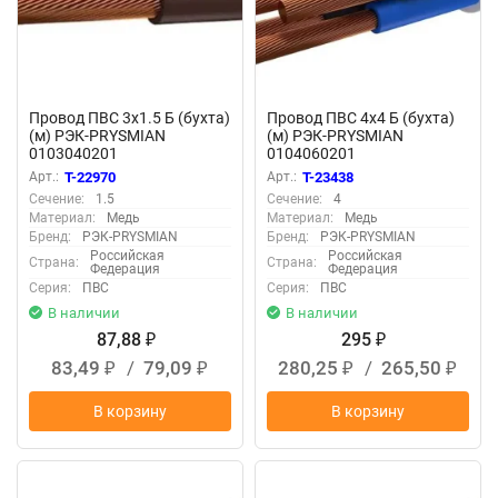
Провод ПВС 3х1.5 Б (бухта)
Провод ПВС 4х4 Б (бухта)
(м) РЭК-PRYSMIAN
(м) РЭК-PRYSMIAN
0103040201
0104060201
Арт.:
T-22970
Арт.:
T-23438
Сечение:
1.5
Сечение:
4
Материал:
Медь
Материал:
Медь
Бренд:
РЭК-PRYSMIAN
Бренд:
РЭК-PRYSMIAN
Российская
Российская
Страна:
Страна:
Федерация
Федерация
Серия:
ПВС
Серия:
ПВС
В наличии
В наличии
87,88
295
₽
₽
83,49
/
79,09
280,25
/
265,50
₽
₽
₽
₽
В корзину
В корзину