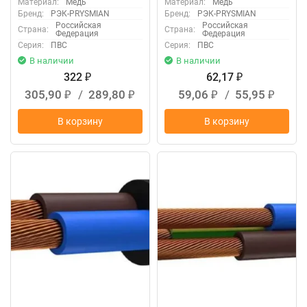
Материал:
Медь
Материал:
Медь
Бренд:
РЭК-PRYSMIAN
Бренд:
РЭК-PRYSMIAN
Российская
Российская
Страна:
Страна:
Федерация
Федерация
Серия:
ПВС
Серия:
ПВС
В наличии
В наличии
322
62,17
₽
₽
305,90
/
289,80
59,06
/
55,95
₽
₽
₽
₽
В корзину
В корзину