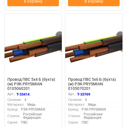
В корзину
В корзину
Провод ПВС 5х4 Б (бухта)
Провод ПВС 5х6 Б (бухта)
(м) РЭК-PRYSMIAN
(м) РЭК-PRYSMIAN
0105060201
0105070201
Арт.:
T-33414
Арт.:
T-33769
Сечение:
4
Сечение:
6
Материал:
Медь
Материал:
Медь
Бренд:
РЭК-PRYSMIAN
Бренд:
РЭК-PRYSMIAN
Российская
Российская
Страна:
Страна:
Федерация
Федерация
Серия:
ПВС
Серия:
ПВС