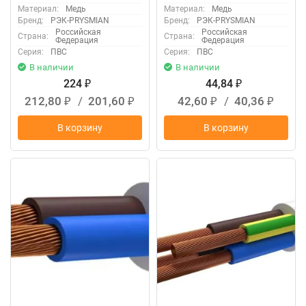
Материал:
Медь
Материал:
Медь
Бренд:
РЭК-PRYSMIAN
Бренд:
РЭК-PRYSMIAN
Российская
Российская
Страна:
Страна:
Федерация
Федерация
Серия:
ПВС
Серия:
ПВС
В наличии
В наличии
224
44,84
₽
₽
212,80
/
201,60
42,60
/
40,36
₽
₽
₽
₽
В корзину
В корзину