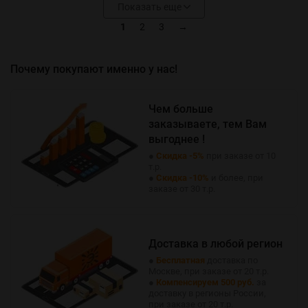
Показать еще
1
2
3
→
Почему покупают именно у нас!
Чем больше
заказываете, тем Вам
выгоднее !
●
Скидка -5%
при заказе от 10
т.р.
●
Скидка -10%
и более, при
заказе от 30 т.р.
Доставка в любой регион
●
Бесплатная
доставка по
Москве, при заказе от 20 т.р.
●
Компенсируем 500 руб.
за
доставку в регионы России,
при заказе от 20 т.р.