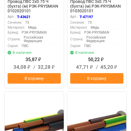
Провод ПВС 2х0.75 Ч
Провод ПВС 3х0.75 Ч
(бухта) (м) РЭК-PRYSMIAN
(бухта) (м) РЭК-PRYSMIAN
0102020101
0103020101
Арт.:
T-43621
Арт.:
T-47197
Сечение:
75
Сечение:
75
Материал:
Медь
Материал:
Медь
Бренд:
РЭК-PRYSMIAN
Бренд:
РЭК-PRYSMIAN
Российская
Российская
Страна:
Страна:
Федерация
Федерация
Серия:
ПВС
Серия:
ПВС
В наличии
В наличии
35,87
50,22
₽
₽
34,08
/
32,28
47,71
/
45,20
₽
₽
₽
₽
В корзину
В корзину