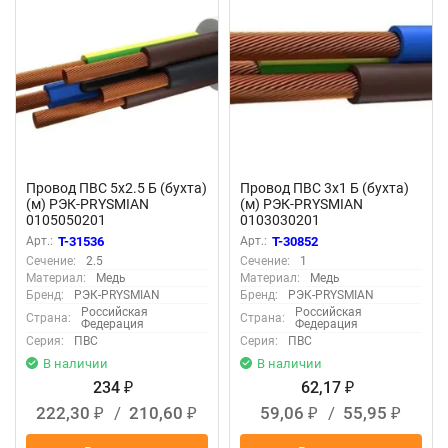
Провод ПВС 5х2.5 Б (бухта)
Провод ПВС 3х1 Б (бухта)
(м) РЭК-PRYSMIAN
(м) РЭК-PRYSMIAN
0105050201
0103030201
Арт.:
T-31536
Арт.:
T-30852
Сечение:
2.5
Сечение:
1
Материал:
Медь
Материал:
Медь
Бренд:
РЭК-PRYSMIAN
Бренд:
РЭК-PRYSMIAN
Российская
Российская
Страна:
Страна:
Федерация
Федерация
Серия:
ПВС
Серия:
ПВС
В наличии
В наличии
234
62,17
₽
₽
222,30
/
210,60
59,06
/
55,95
₽
₽
₽
₽