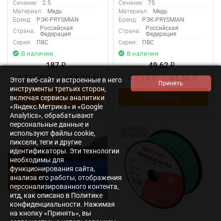
Сечение:
2.5
Сечение:
75
Материал:
Медь
Материал:
Медь
Бренд:
РЭК-PRYSMIAN
Бренд:
РЭК-PRYSMIAN
Российская
Российская
Страна:
Страна:
Федерация
Федерация
Серия:
ПВС
Серия:
ПВС
В наличии
В наличии
187
49,62
₽
₽
177,65
/
168,30
47,14
/
44,66
₽
₽
₽
₽
Этот веб-сайт и встроенные в него
инструменты третьих сторон,
В корзину
В корзину
включая сервисы аналитики
«Яндекс.Метрика» и «Google
Analytics», обрабатывают
персональные данные и
Заказ
используют файлы cookie,
пиксели, теги и другие
идентификаторы. Эти технологии
необходимы для
функционирования сайта,
анализа его работы, отображения
персонализированного контента,
итд, как описано в Политике
конфиденциальности. Нажимая
на кнопку «Принять», вы