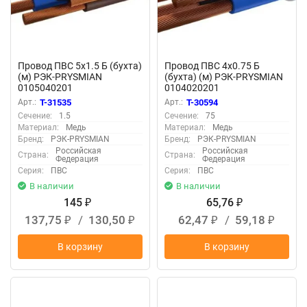
Провод ПВС 5х1.5 Б (бухта)
Провод ПВС 4х0.75 Б
(м) РЭК-PRYSMIAN
(бухта) (м) РЭК-PRYSMIAN
0105040201
0104020201
Арт.:
T-31535
Арт.:
T-30594
Сечение:
1.5
Сечение:
75
Материал:
Медь
Материал:
Медь
Бренд:
РЭК-PRYSMIAN
Бренд:
РЭК-PRYSMIAN
Российская
Российская
Страна:
Страна:
Федерация
Федерация
Серия:
ПВС
Серия:
ПВС
В наличии
В наличии
145
65,76
₽
₽
137,75
/
130,50
62,47
/
59,18
₽
₽
₽
₽
В корзину
В корзину