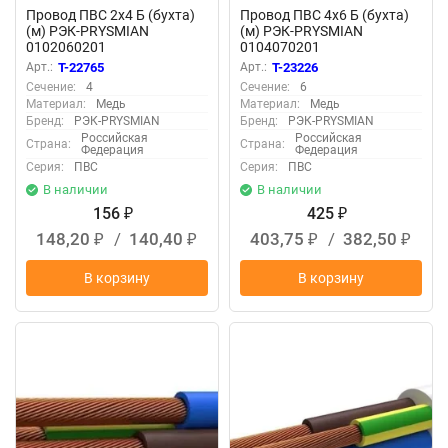
Провод ПВС 2х4 Б (бухта)
Провод ПВС 4х6 Б (бухта)
(м) РЭК-PRYSMIAN
(м) РЭК-PRYSMIAN
0102060201
0104070201
Арт.:
T-22765
Арт.:
T-23226
Сечение:
4
Сечение:
6
Материал:
Медь
Материал:
Медь
Бренд:
РЭК-PRYSMIAN
Бренд:
РЭК-PRYSMIAN
Российская
Российская
Страна:
Страна:
Федерация
Федерация
Серия:
ПВС
Серия:
ПВС
В наличии
В наличии
156
425
₽
₽
148,20
/
140,40
403,75
/
382,50
₽
₽
₽
₽
В корзину
В корзину