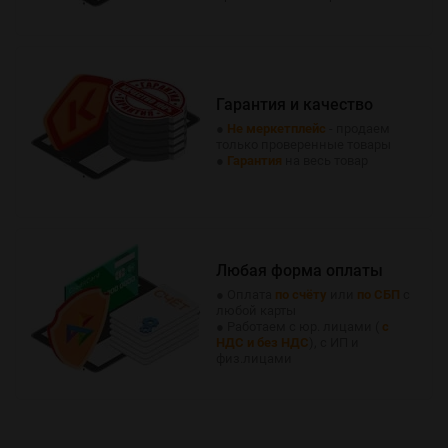
Гарантия и качество
●
Не меркетплейс
- продаем
только проверенные товары
●
Гарантия
на весь товар
Любая форма оплаты
● Оплата
по счёту
или
по СБП
с
любой карты
● Работаем с юр. лицами (
с
НДС и без НДС
), с ИП и
физ.лицами