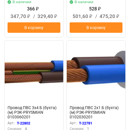
В наличии
В наличии
366
528
₽
₽
347,70
/
329,40
501,60
/
475,20
₽
₽
₽
₽
В корзину
В корзину
Провод ПВС 3х4 Б (бухта)
Провод ПВС 2х1 Б (бухта)
(м) РЭК-PRYSMIAN
(м) РЭК-PRYSMIAN
0103060201
0102030201
Арт.:
T-22802
Арт.:
T-22781
Сечение:
4
Сечение:
1