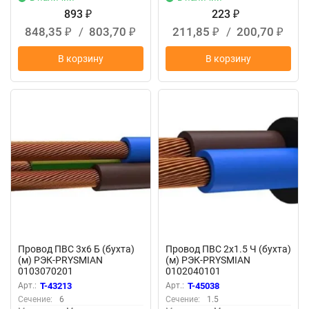
893
223
₽
₽
848,35
/
803,70
211,85
/
200,70
₽
₽
₽
₽
В корзину
В корзину
Провод ПВС 3х6 Б (бухта)
Провод ПВС 2х1.5 Ч (бухта)
(м) РЭК-PRYSMIAN
(м) РЭК-PRYSMIAN
0103070201
0102040101
Арт.:
T-43213
Арт.:
T-45038
Сечение:
6
Сечение:
1.5