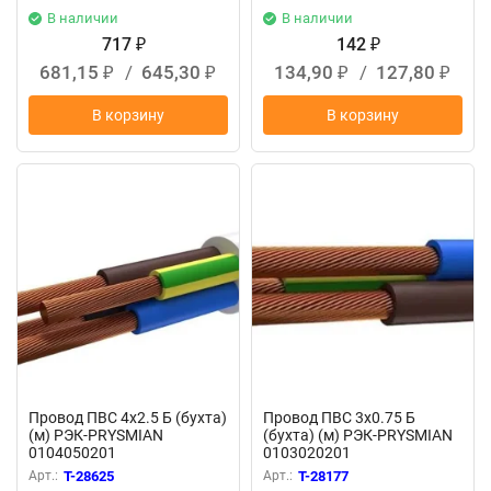
В наличии
В наличии
717
142
₽
₽
681,15
/
645,30
134,90
/
127,80
₽
₽
₽
₽
В корзину
В корзину
Провод ПВС 4х2.5 Б (бухта)
Провод ПВС 3х0.75 Б
(м) РЭК-PRYSMIAN
(бухта) (м) РЭК-PRYSMIAN
0104050201
0103020201
Арт.:
T-28625
Арт.:
T-28177