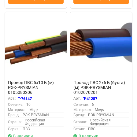
Провод ПВС 5х10 Б (м)
Провод ПВС 2х6 Б (бухта)
РЭК-PRYSMIAN
(м) РЭК-PRYSMIAN
0105080206
0102070201
Арт.:
T-76147
Арт.:
T-41257
Сечение:
10
Сечение:
6
Материал:
Медь
Материал:
Медь
Бренд:
РЭК-PRYSMIAN
Бренд:
РЭК-PRYSMIAN
Российская
Российская
Страна:
Страна:
Федерация
Федерация
Серия:
ПВС
Серия:
ПВС
В наличии
В наличии