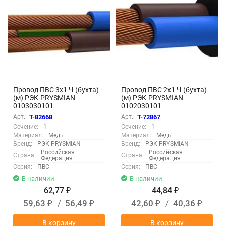
Провод ПВС 3х1 Ч (бухта)
Провод ПВС 2х1 Ч (бухта)
(м) РЭК-PRYSMIAN
(м) РЭК-PRYSMIAN
0103030101
0102030101
Арт.:
T-82668
Арт.:
T-72867
Сечение:
1
Сечение:
1
Материал:
Медь
Материал:
Медь
Бренд:
РЭК-PRYSMIAN
Бренд:
РЭК-PRYSMIAN
Российская
Российская
Страна:
Страна:
Федерация
Федерация
Серия:
ПВС
Серия:
ПВС
В наличии
В наличии
62,77
44,84
₽
₽
59,63
/
56,49
42,60
/
40,36
₽
₽
₽
₽
В корзину
В корзину