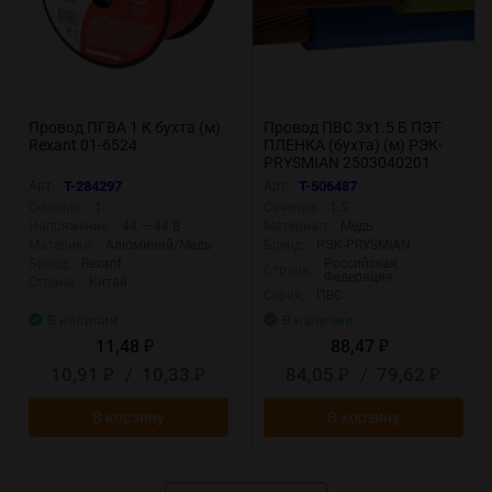
Провод ПГВА 1 К бухта (м)
Провод ПВС 3х1.5 Б ПЭТ-
Rexant 01-6524
ПЛЕНКА (бухта) (м) РЭК-
PRYSMIAN 2503040201
Арт.:
T-284297
Арт.:
T-506487
Сечение:
1
Сечение:
1.5
Напряжение:
48 — 48 В
Материал:
Медь
Материал:
Алюминий/Медь
Бренд:
РЭК-PRYSMIAN
Бренд:
Rexant
Российская
Страна:
Федерация
Страна:
Китай
Серия:
ПВС
В наличии
В наличии
11,48
88,47
₽
₽
10,91
/
10,33
84,05
/
79,62
₽
₽
₽
₽
В корзину
В корзину