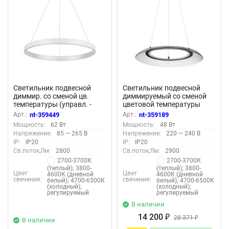
Светильник подвесной
Светильник подвесной
диммир. со сменой цв.
диммируемый со сменой
температуры (управл. -
цветовой температуры
пульт ДУ или прилож.
(беспроводной пульт ДУ в
Арт.:
nt-359449
Арт.:
nt-359189
Smart Life) «Novotech»
комплекте) «Novotech»
Мощность:
62 Вт
Мощность:
48 Вт
359449, серия: SOTTO
359189, серия: WELLE - -
Напряжение:
85 — 265 В
Напряжение:
220 — 240 В
(крепление на планке) -
IP:
IP20
IP:
IP20
Приложение Smart Life
Св.поток,Лм:
2800
Св.поток,Лм:
2900
2700-3700К
2700-3700К
(теплый); 3800-
(теплый); 3800-
Цвет
Цвет
4600К (дневной
4600К (дневной
свечения:
свечения:
белый); 4700-6500К
белый); 4700-6500К
(холодный);
(холодный);
регулируемый
регулируемый
В наличии
14 200
₽
28 371
₽
В наличии