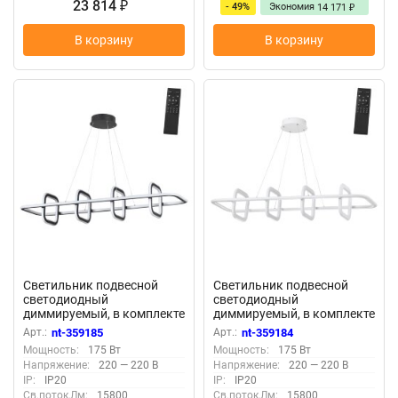
23 814
- 49%
Экономия
₽
14 171
₽
В корзину
В корзину
Светильник подвесной
Светильник подвесной
светодиодный
светодиодный
диммируемый, в комплекте
диммируемый, в комплекте
беспроводной пульт ДУ,
беспроводной пульт ДУ,
Арт.:
nt-359185
Арт.:
nt-359184
длина провода 2м
длина провода 2м
Мощность:
175 Вт
Мощность:
175 Вт
«Novotech» 359185, серия:
«Novotech» 359184, серия:
Напряжение:
220 — 220 В
Напряжение:
220 — 220 В
ONDO - -
ONDO - -
IP:
IP20
IP:
IP20
Св.поток,Лм:
15800
Св.поток,Лм:
15800