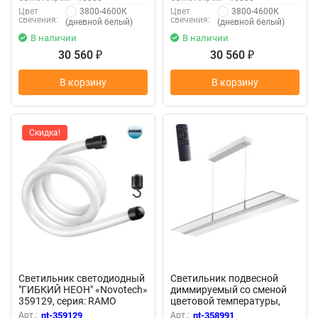
3800-4600К
3800-4600К
Цвет
Цвет
свечения:
свечения:
(дневной белый)
(дневной белый)
В наличии
В наличии
30 560
30 560
₽
₽
В корзину
В корзину
Скидка!
Светильник светодиодный
Светильник подвесной
"ГИБКИЙ НЕОН" «Novotech»
диммируемый со сменой
359129, серия: RAMO
цветовой температуры,
пульт ДУ (2.4G) в
Арт.:
nt-359129
Арт.:
nt-358991