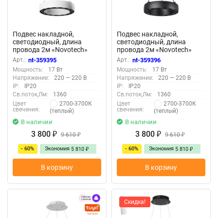
Подвес накладной,
Подвес накладной,
светодиодный, длина
светодиодный, длина
провода 2м «Novotech»
провода 2м «Novotech»
359395, серия: TURN
359396, серия: TURN
Арт.:
nt-359395
Арт.:
nt-359396
Мощность:
17 Вт
Мощность:
17 Вт
Напряжение:
220 — 220 В
Напряжение:
220 — 220 В
IP:
IP20
IP:
IP20
Св.поток,Лм:
1360
Св.поток,Лм:
1360
2700-3700К
2700-3700К
Цвет
Цвет
свечения:
свечения:
(теплый)
(теплый)
В наличии
В наличии
3 800
3 800
₽
9 610
₽
9 610
₽
₽
- 60%
Экономия
- 60%
Экономия
5 810
5 810
₽
₽
В корзину
В корзину
Скидка!