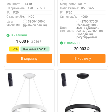
комплекте «Novotech»
Мощность:
14 Вт
Мощность:
50 Вт
358991, серия: ITER - -
Напряжение:
170 — 265 В
Напряжение:
85 — 265 В
IP:
IP20
IP:
IP20
Св.поток,Лм:
1400
Св.поток,Лм:
4000
3800-4600К
2700-3700К
Цвет
свечения:
(дневной белый)
(теплый); 3800-
Цвет
4600К (дневной
свечения:
белый); 4700-6500К
(холодный);
В наличии
регулируемый
1 600
₽
3 266
₽
В наличии
20 003
- 51%
Экономия
₽
1 666
₽
В корзину
В корзину