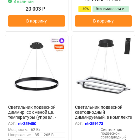
В наличии
20 003
- 40%
Экономия
₽
8 514
₽
В корзину
В корзину
Светильник подвесной
Светильник подвесной
диммир. со сменой цв.
светодиодный
температуры (управл. -
диммируемый, в комплекте
пульт ДУ или прилож.
беспроводной пульт ДУ,
Арт.:
nt-359450
Арт.:
nt-359173
Smart Life) «Novotech»
длина провода 2м
Мощность:
62 Вт
Светильник
359450, серия: SOTTO
«Novotech» 359173, серия:
подвесной
Напряжение:
85 — 265 В
(крепление на планке) -
ONDO - -
светодиодный