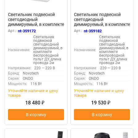
Светильник подвесной
Светильник подвесной
светодиодный
светодиодный
диммируемый, в комплекте
диммируемый, в комплекте
беспроводной пульт ДУ,
беспроводной пульт ДУ,
Арт.:
nt-359172
Арт.:
nt-359182
длина провода 2м
длина провода 2м
Светильник
Светильник
«Novotech» 359172, серия:
«Novotech» 359182, серия:
подвесной
подвесной
ONDO - -
ONDO - -
светодиодный
светодиодный
диммируемый, в
диммируемый, в
Назначение:
Назначение:
комплекте
комплекте
беспроводной
беспроводной
пульт ДУ, длина
пульт ДУ, длина
провода 2м
провода 2м
Напряжение:
220 — 220 В
Напряжение:
220 — 220 В
Бренд:
Novotech
Бренд:
Novotech
Серия:
ONDO
Серия:
ONDO
Мощность:
116 Вт
Мощность:
116 Вт
Уточняйте наличие и цену
Уточняйте наличие и цену
товара
товара
18 480
19 530
₽
₽
В корзину
В корзину