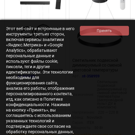
Этот веб-сайт и встроенные в него
инструменты третьих сторон,
включая сервисы аналитики
«Яндекс.Метрика» и «Google
Analytics», обрабатывают
персональные данные и
Светильник подвесной
Светильник подвесной
используют файлы cookie,
светодиодный
диммируемый со сменой
пиксели, теги и другие
диммируемый, в комплекте
цветовой температуры
идентификаторы. Эти технологии
беспроводной пульт ДУ,
(беспроводной пульт ДУ в
Арт.:
nt-359183
Арт.:
nt-358959
необходимы для
длина провода 2м
комплекте) «Novotech»
Светильник
Светильник
функционирования сайта,
«Novotech» 359183, серия:
358959, серия: ITER - -
подвесной
подвесной
анализа его работы, отображения
ONDO - -
светодиодный
диммируемый со
диммируемый, в
сменой цветовой
персонализированного контента,
Назначение:
Назначение:
комплекте
температуры
итд, как описано в Политике
беспроводной
(беспроводной
пульт ДУ, длина
пульт ДУ в
конфиденциальности. Нажимая
провода 2м
комплекте)
на кнопку «Принять», вы
Напряжение:
220 — 220 В
Напряжение:
220 — 220 В
соглашаетесь с использованием
Бренд:
Novotech
Бренд:
Novotech
указанных технологий и
Серия:
ONDO
Серия:
ITER
подтверждаете свое согласие на
Мощность:
116 Вт
Мощность:
50 Вт
обработку персональных данных,
Уточняйте наличие и цену
Уточняйте наличие и цену