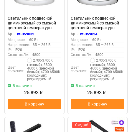
Светильник подвесной
Светильник подвесной
диммируемый со сменой
диммируемый со сменой
цветовой температуры
цветовой температуры
(беспроводной пульт ДУ в
(беспроводной пульт ДУ в
Арт.:
nt-359032
Арт.:
nt-359024
комплекте) «Novotech»
комплекте) «Novotech»
Мощность:
60 Вт
Мощность:
60 Вт
359032, серия: FOLD - -
359024, серия: FOLD - -
Напряжение:
85 — 265 В
Напряжение:
85 — 265 В
IP:
IP20
IP:
IP20
Св.поток,Лм:
4800
Св.поток,Лм:
4800
2700-3700К
2700-3700К
(теплый); 3800-
(теплый); 3800-
Цвет
Цвет
4600К (дневной
4600К (дневной
свечения:
свечения:
белый); 4700-6500К
белый); 4700-6500К
(холодный);
(холодный);
регулируемый
регулируемый
В наличии
В наличии
25 893
25 893
₽
₽
В корзину
В корзину
Скидка!