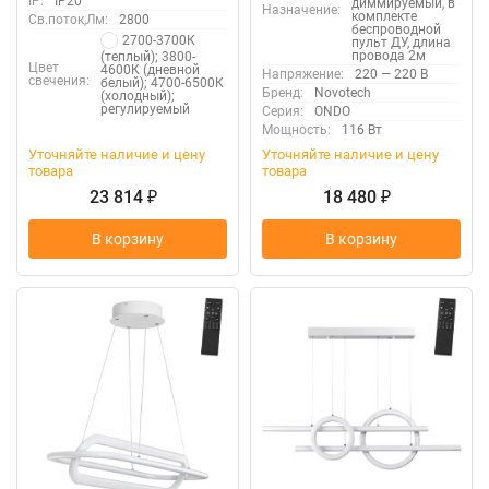
IP:
IP20
диммируемый, в
Приложение Smart Life
Назначение:
комплекте
Св.поток,Лм:
2800
беспроводной
2700-3700К
пульт ДУ, длина
провода 2м
(теплый); 3800-
Цвет
4600К (дневной
Напряжение:
220 — 220 В
свечения:
белый); 4700-6500К
Бренд:
Novotech
(холодный);
регулируемый
Серия:
ONDO
Мощность:
116 Вт
Уточняйте наличие и цену
Уточняйте наличие и цену
товара
товара
23 814
18 480
₽
₽
В корзину
В корзину