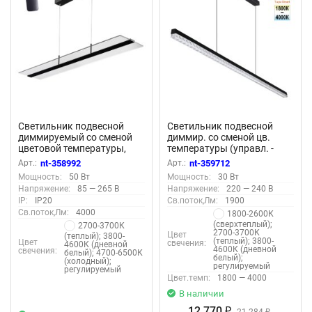
Светильник подвесной
Светильник подвесной
диммируемый со сменой
диммир. со сменой цв.
цветовой температуры,
температуры (управл. -
пульт ДУ (2.4G) в
пульт ДУ или прилож.
Арт.:
nt-358992
Арт.:
nt-359712
комплекте «Novotech»
Smart Life) «Novotech»
Мощность:
50 Вт
Мощность:
30 Вт
358992, серия: ITER - -
359712, серия: MONILE
Напряжение:
85 — 265 В
Напряжение:
220 — 240 В
(крепление на планке) -
IP:
IP20
Св.поток,Лм:
1900
Приложение Smart Life
Св.поток,Лм:
4000
1800-2600К
(сверхтеплый);
2700-3700К
2700-3700К
Цвет
(теплый); 3800-
(теплый); 3800-
Цвет
свечения:
4600К (дневной
4600К (дневной
свечения:
белый); 4700-6500К
белый);
(холодный);
регулируемый
регулируемый
Цвет.темп:
1800 — 4000
В наличии
12 770
₽
21 284
₽