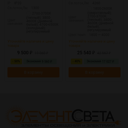
(крепление на планке) -
IP:
IP20
Св.поток,Лм:
4260
Приложение Smart Life
Св.поток,Лм:
1300
1800-2600К
(сверхтеплый);
2700-3700К
2700-3700К
Цвет
(теплый); 3800-
(теплый); 3800-
Цвет
свечения:
4600К (дневной
4600К (дневной
свечения:
белый); 4700-6500К
белый);
(холодный);
регулируемый
регулируемый
Цвет.темп:
1800 — 4000
Уточняйте наличие и цену
Уточняйте наличие и цену
товара
товара
9 500
25 540
₽
19 060
₽
42 567
₽
₽
- 50%
Экономия
- 40%
Экономия
9 560
17 027
₽
₽
В корзину
В корзину