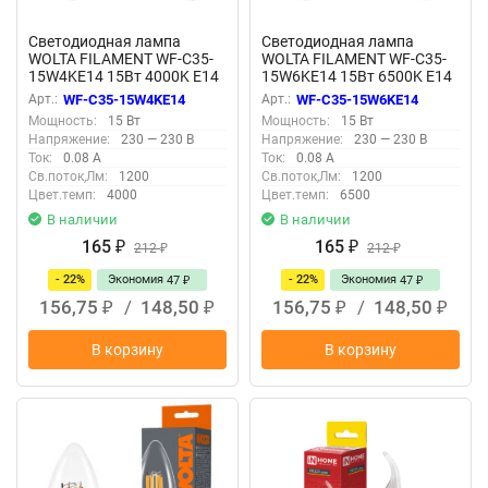
Светодиодная лампа
Светодиодная лампа
WOLTA FILAMENT WF-C35-
WOLTA FILAMENT WF-C35-
15W4KE14 15Вт 4000K Е14
15W6KE14 15Вт 6500K Е14
Арт.:
WF-C35-15W4KE14
Арт.:
WF-C35-15W6KE14
Мощность:
15 Вт
Мощность:
15 Вт
Напряжение:
230 — 230 В
Напряжение:
230 — 230 В
Ток:
0.08 А
Ток:
0.08 А
Св.поток,Лм:
1200
Св.поток,Лм:
1200
Цвет.темп:
4000
Цвет.темп:
6500
В наличии
В наличии
165
165
₽
212
₽
212
₽
₽
- 22%
Экономия
- 22%
Экономия
47
47
₽
₽
156,75
/
148,50
156,75
/
148,50
₽
₽
₽
₽
В корзину
В корзину