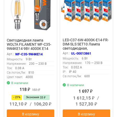
LED-C37-6W-4000K-E14-FR-
Светодиодная лампа
DIM-SLS SET10 Лампа
WOLTA FILAMENT WF-C35-
светодиодная,
9W4KE14 9Вт 4000K Е14
диммируемая, Форма
Арт.:
UL-00013861
Арт.:
WF-C35-9W4KE14
свеча, матовая, Серия
Мощность:
6 Вт
Мощность:
9 Вт
Optima DIM, Белый свет
Напряжение:
170 — 250 В
Напряжение:
230 — 230 В
4000K, Упаковка 10 штук
Ток:
0.052 А
Ток:
0.08 А
IP:
IP 40
Св.поток,Лм:
810
Св.поток,Лм:
600
Цвет.темп:
4000
В наличии
В наличии
118
₽
151
₽
1 697
₽
1 612,15
/
- 21%
Экономия
33
₽
₽
112,10
/
106,20
1 527,30
₽
₽
₽
В корзину
В корзину