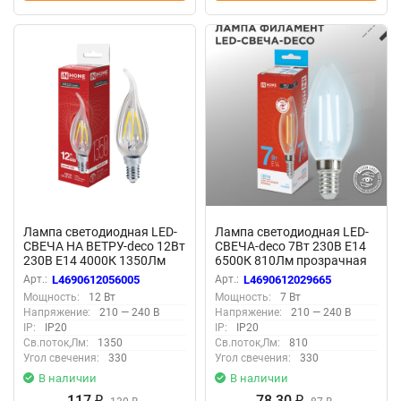
Лампа светодиодная LED-
Лампа светодиодная LED-
СВЕЧА НА ВЕТРУ-deco 12Вт
СВЕЧА-deco 7Вт 230В Е14
230В Е14 4000К 1350Лм
6500К 810Лм прозрачная
прозрачная IN HOME
IN HOME
Арт.:
L4690612056005
Арт.:
L4690612029665
Мощность:
12 Вт
Мощность:
7 Вт
Напряжение:
210 — 240 В
Напряжение:
210 — 240 В
IP:
IP20
IP:
IP20
Св.поток,Лм:
1350
Св.поток,Лм:
810
Угол свечения:
330
Угол свечения:
330
В наличии
В наличии
117
78,30
₽
₽