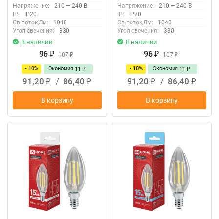
Напряжение:
210 — 240 В
Напряжение:
210 — 240 В
IP:
IP20
IP:
IP20
Св.поток,Лм:
1040
Св.поток,Лм:
1040
Угол свечения:
330
Угол свечения:
330
В наличии
В наличии
96
96
₽
107
₽
107
₽
₽
- 10%
Экономия
- 10%
Экономия
11
11
₽
₽
91,20
/
86,40
91,20
/
86,40
₽
₽
₽
₽
В корзину
В корзину