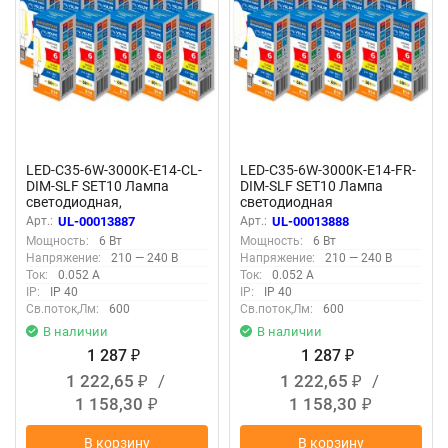
LED-C35-6W-3000K-E14-CL-
LED-C35-6W-3000K-E14-FR-
DIM-SLF SET10 Лампа
DIM-SLF SET10 Лампа
светодиодная,
светодиодная
диммируемая, Форма
диммируемая, Форма
Арт.:
UL-00013887
Арт.:
UL-00013888
свеча, прозрачная, Серия
свеча, матовая, Серия
Мощность:
6 Вт
Мощность:
6 Вт
Optima Филамент DIM,
Optima DIM Филамент,
Напряжение:
210 — 240 В
Напряжение:
210 — 240 В
Теплый белый свет 3000K,
Теплый белый свет 3000K,
Ток:
0.052 А
Ток:
0.052 А
Упаковка 10 штук
Упаковка 10 штук
IP:
IP 40
IP:
IP 40
Св.поток,Лм:
600
Св.поток,Лм:
600
В наличии
В наличии
1 287
1 287
₽
₽
1 222,65
/
1 222,65
/
₽
₽
1 158,30
1 158,30
₽
₽
В корзину
В корзину