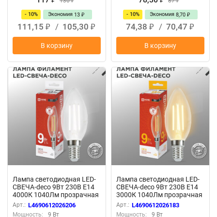
130
87
₽
₽
- 10%
Экономия
- 10%
Экономия
13
8,70
₽
₽
111,15
/
105,30
74,38
/
70,47
₽
₽
₽
₽
В корзину
В корзину
Лампа светодиодная LED-
Лампа светодиодная LED-
СВЕЧА-deco 9Вт 230В Е14
СВЕЧА-deco 9Вт 230В Е14
4000К 1040Лм прозрачная
3000К 1040Лм прозрачная
IN HOME
IN HOME
Арт.:
L4690612026206
Арт.:
L4690612026183
Мощность:
9 Вт
Мощность:
9 Вт