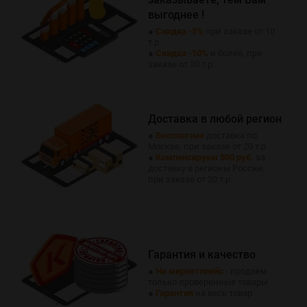
выгоднее !
●
Скидка -5%
при заказе от 10
т.р.
●
Скидка -10%
и более, при
заказе от 30 т.р.
Доставка в любой регион
●
Бесплатная
доставка по
Москве, при заказе от 20 т.р.
●
Компенсируем 500 руб.
за
доставку в регионы России,
при заказе от 20 т.р.
Гарантия и качество
●
Не меркетплейс
- продаем
только проверенные товары
●
Гарантия
на весь товар