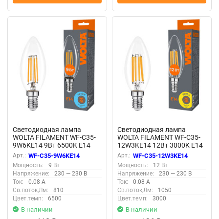
Светодиодная лампа
Светодиодная лампа
WOLTA FILAMENT WF-C35-
WOLTA FILAMENT WF-C35-
9W6KE14 9Вт 6500K Е14
12W3KE14 12Вт 3000K Е14
Арт.:
WF-C35-9W6KE14
Арт.:
WF-C35-12W3KE14
Мощность:
9 Вт
Мощность:
12 Вт
Напряжение:
230 — 230 В
Напряжение:
230 — 230 В
Ток:
0.08 А
Ток:
0.08 А
Св.поток,Лм:
810
Св.поток,Лм:
1050
Цвет.темп:
6500
Цвет.темп:
3000
В наличии
В наличии