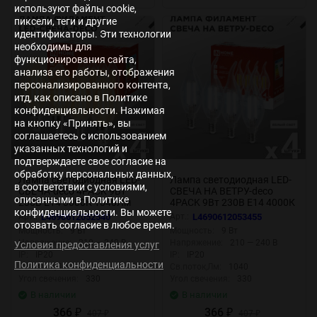
используют файлы cookie,
пиксели, теги и другие
идентификаторы. Эти технологии
необходимы для
функционирования сайта,
анализа его работы, отображения
персонализированного контента,
итд, как описано в Политике
конфиденциальности. Нажимая
на кнопку «Принять», вы
соглашаетесь с использованием
указанных технологий и
подтверждаете свое согласие на
обработку персональных данных,
Лампа светодиодная LED-
Лампа светодиодная LED-
в соответствии с условиями,
СВЕЧА-deco 4PACK 9Вт
СВЕЧА НА ВЕТРУ-deco
описанными в Политике
230В Е14 3000К 1040Лм
4PACK 9Вт 230В Е14 4000К
конфиденциальности. Вы можете
(4шт./упак) прозрачная IN
1040Лм (4шт./упак)
Арт.:
L4690612052540
Арт.:
L4690612053455
отозвать согласие в любое время.
HOME
прозрачная IN HOME
Мощность:
9 Вт
Мощность:
9 Вт
Напряжение:
210 — 240 В
Напряжение:
210 — 240 В
Условия предоставления услуг
IP:
IP20
IP:
IP20
Политика конфиденциальности
Св.поток,Лм:
1040
Св.поток,Лм:
1040
Угол свечения:
330
Угол свечения:
330
В наличии
В наличии
366
366
₽
407
₽
407
₽
₽