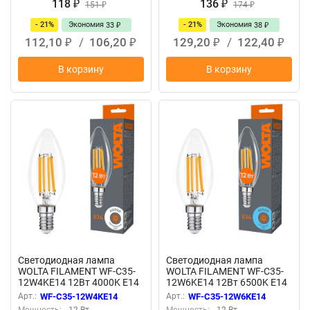
118
136
₽
151
₽
174
₽
₽
- 21%
Экономия
- 21%
Экономия
33
38
₽
₽
112,10
/
106,20
129,20
/
122,40
₽
₽
₽
₽
В корзину
В корзину
Светодиодная лампа
Светодиодная лампа
WOLTA FILAMENT WF-C35-
WOLTA FILAMENT WF-C35-
12W4KE14 12Вт 4000K Е14
12W6KE14 12Вт 6500K Е14
Арт.:
WF-C35-12W4KE14
Арт.:
WF-C35-12W6KE14