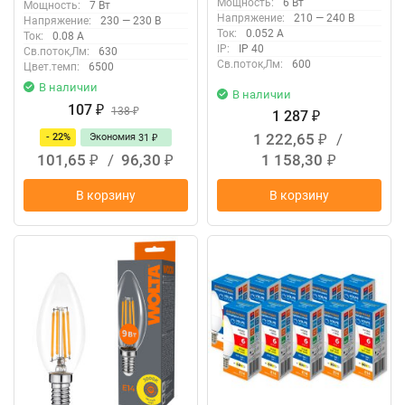
Мощность:
6 Вт
Мощность:
7 Вт
Optima DIM Филамент,
Напряжение:
210 — 240 В
Напряжение:
230 — 230 В
Белый свет 4000K,
Ток:
0.052 А
Ток:
0.08 А
Упаковка 10 штук
IP:
IP 40
Св.поток,Лм:
630
Св.поток,Лм:
600
Цвет.темп:
6500
В наличии
В наличии
107
₽
138
₽
1 287
₽
1 222,65
/
- 22%
Экономия
31
₽
₽
101,65
/
96,30
1 158,30
₽
₽
₽
В корзину
В корзину