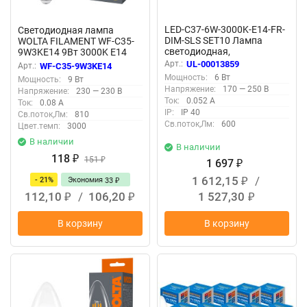
LED-C37-6W-3000K-E14-FR-
Светодиодная лампа
DIM-SLS SET10 Лампа
WOLTA FILAMENT WF-C35-
светодиодная,
9W3KE14 9Вт 3000K Е14
диммируемая, Форма
Арт.:
UL-00013859
Арт.:
WF-C35-9W3KE14
свеча, матовая, Серия
Мощность:
6 Вт
Мощность:
9 Вт
Optima DIM, Теплый белый
Напряжение:
170 — 250 В
Напряжение:
230 — 230 В
свет 3000K, Упаковка 10
Ток:
0.052 А
Ток:
0.08 А
штук
IP:
IP 40
Св.поток,Лм:
810
Св.поток,Лм:
600
Цвет.темп:
3000
В наличии
В наличии
118
₽
151
₽
1 697
₽
1 612,15
/
- 21%
Экономия
33
₽
₽
112,10
/
106,20
1 527,30
₽
₽
₽
В корзину
В корзину