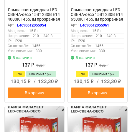
Лампа светодиодная LED-
Лампа светодиодная LED-
СВЕЧА-deco 15Вт 230В Е14
СВЕЧА-deco 15Вт 230В Е14
4000К 1455Лм прозрачная
6500К 1455Лм прозрачная
IN HOME
IN HOME
Арт.:
L4690612055954
Арт.:
L4690612055961
Мощность:
15 Вт
Мощность:
15 Вт
Напряжение:
210 — 240 В
Напряжение:
210 — 240 В
IP:
IP20
IP:
IP20
Св.поток,Лм:
1455
Св.поток,Лм:
1455
Угол свечения:
330
Угол свечения:
330
В наличии
В наличии
137
137
₽
152
₽
152
₽
₽
- 9%
Экономия
- 9%
Экономия
15
15
₽
₽
130,15
/
123,30
130,15
/
123,30
₽
₽
₽
₽
В корзину
В корзину