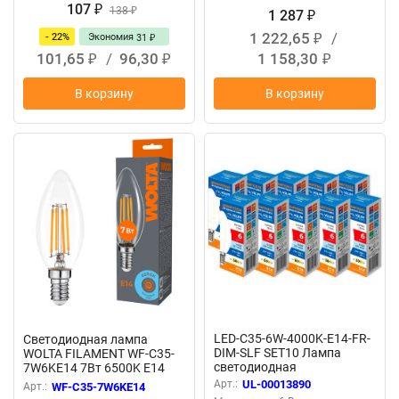
107
₽
138
₽
1 287
₽
1 222,65
/
- 22%
Экономия
31
₽
₽
101,65
/
96,30
1 158,30
₽
₽
₽
В корзину
В корзину
LED-C35-6W-4000K-E14-FR-
Светодиодная лампа
DIM-SLF SET10 Лампа
WOLTA FILAMENT WF-C35-
светодиодная
7W6KE14 7Вт 6500K Е14
диммируемая, Форма
Арт.:
UL-00013890
Арт.:
WF-C35-7W6KE14
свеча, матовая, Серия