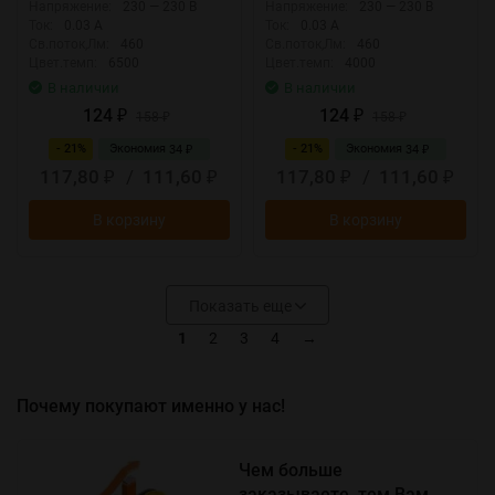
Напряжение:
230 — 230 В
Напряжение:
230 — 230 В
Ток:
0.03 А
Ток:
0.03 А
Св.поток,Лм:
460
Св.поток,Лм:
460
Цвет.темп:
6500
Цвет.темп:
4000
В наличии
В наличии
124
124
₽
158
₽
158
₽
₽
- 21%
Экономия
- 21%
Экономия
34
34
₽
₽
117,80
/
111,60
117,80
/
111,60
₽
₽
₽
₽
В корзину
В корзину
Показать еще
1
2
3
4
→
Почему покупают именно у нас!
Чем больше
заказываете, тем Вам