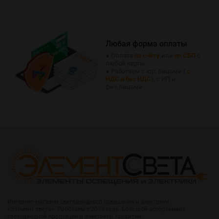
Любая форма оплаты
● Оплата
по счёту
или
по СБП
с
любой карты
● Работаем с юр. лицами (
с
НДС и без НДС
), с ИП и
физ.лицами
Интернет-магазин светодиодного освещения и электрики
«Элемент света». Работаем с 2014 года. Большой ассортимент
светодиодной продукции и электрики, гарантии.