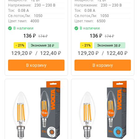
Мощность:
12 Вт
Мощность:
12 Вт
Напряжение:
230 — 230 В
Напряжение:
230 — 230 В
Ток:
0.08 А
Ток:
0.08 А
Св.поток,Лм:
1050
Св.поток,Лм:
1050
Цвет.темп:
4000
Цвет.темп:
6500
В наличии
В наличии
136
136
₽
174
₽
174
₽
₽
- 21%
Экономия
- 21%
Экономия
38
38
₽
₽
129,20
/
122,40
129,20
/
122,40
₽
₽
₽
₽
В корзину
В корзину