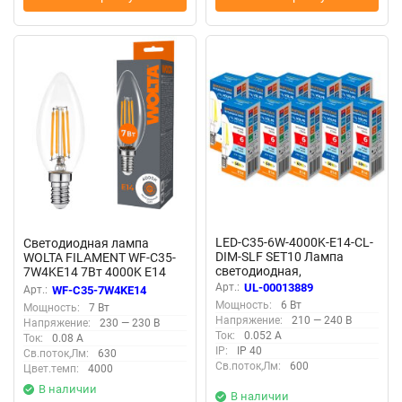
LED-C35-6W-4000K-E14-CL-
Светодиодная лампа
DIM-SLF SET10 Лампа
WOLTA FILAMENT WF-C35-
светодиодная,
7W4KE14 7Вт 4000K Е14
диммируемая, Форма
Арт.:
UL-00013889
Арт.:
WF-C35-7W4KE14
свеча, прозрачная, Серия
Мощность:
6 Вт
Мощность:
7 Вт
Optima DIM Филамент,
Напряжение:
210 — 240 В
Напряжение:
230 — 230 В
Белый свет 4000K,
Ток:
0.052 А
Ток:
0.08 А
Упаковка 10 штук
IP:
IP 40
Св.поток,Лм:
630
Св.поток,Лм:
600
Цвет.темп:
4000
В наличии
В наличии