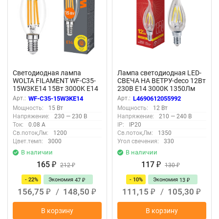
Светодиодная лампа
Лампа светодиодная LED-
WOLTA FILAMENT WF-C35-
СВЕЧА НА ВЕТРУ-deco 12Вт
15W3KE14 15Вт 3000K Е14
230В Е14 3000К 1350Лм
прозрачная IN HOME
Арт.:
WF-C35-15W3KE14
Арт.:
L4690612055992
Мощность:
15 Вт
Мощность:
12 Вт
Напряжение:
230 — 230 В
Напряжение:
210 — 240 В
Ток:
0.08 А
IP:
IP20
Св.поток,Лм:
1200
Св.поток,Лм:
1350
Цвет.темп:
3000
Угол свечения:
330
В наличии
В наличии
165
117
₽
212
₽
130
₽
₽
- 22%
Экономия
- 10%
Экономия
47
13
₽
₽
156,75
/
148,50
111,15
/
105,30
₽
₽
₽
₽
В корзину
В корзину