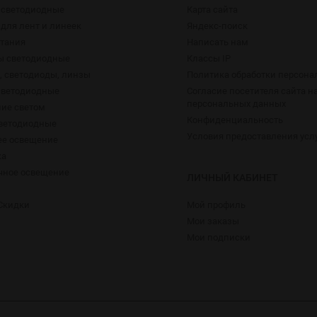
 светодиодные
Карта сайта
для лент и линеек
Яндекс-поиск
итания
Написать нам
ы светодиодные
Классы IP
 светодиоды, линзы
Политика обработки персон
светодиодные
Согласие посетителя сайта н
персональных данных
ие светом
Конфиденциальность
ветодиодные
Условия предоставления усл
е освещение
ка
чное освещение
ЛИЧНЫЙ КАБИНЕТ
Скидки
Мой профиль
Мои заказы
Мои подписки