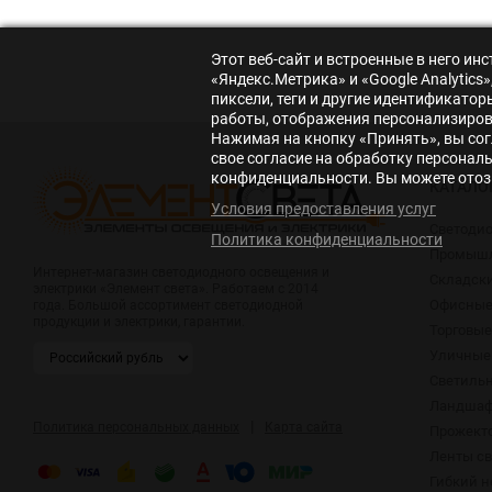
Этот веб-сайт и встроенные в него и
«Яндекс.Метрика» и «Google Analytic
пиксели, теги и другие идентификато
работы, отображения персонализирова
Нажимая на кнопку «Принять», вы сог
свое согласие на обработку персонал
конфиденциальности. Вы можете отозв
КАТАЛО
Условия предоставления услуг
Светоди
Политика конфиденциальности
Промышл
Интернет-магазин светодиодного освещения и
Складск
электрики «Элемент света». Работаем с 2014
Офисные
года. Большой ассортимент светодиодной
продукции и электрики, гарантии.
Торговые
Уличные
Светиль
Ландшаф
|
Политика персональных данных
Карта сайта
Прожект
Ленты с
Гибкий н