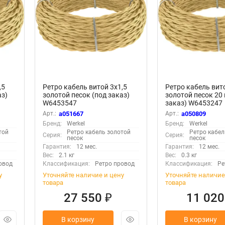
,5
Ретро кабель витой 3х1,5
Ретро кабель вито
аз)
золотой песок (под заказ)
золотой песок 20 
W6453547
заказ) W6453247
Арт.:
a051667
Арт.:
a050809
Бренд:
Werkel
Бренд:
Werkel
той
Ретро кабель золотой
Ретро кабел
Серия:
Серия:
песок
песок
Гарантия:
12 мес.
Гарантия:
12 мес.
Вес:
2.1 кг
Вес:
0.3 кг
овод
Классификация:
Ретро провод
Классификация:
Ре
у
Уточняйте наличие и цену
Уточняйте наличие
товара
товара
27 550
11 02
₽
В корзину
В корзину