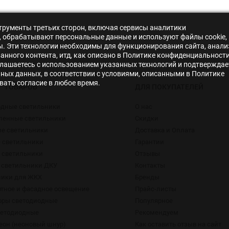
нструменты третьих сторон, включая сервисы аналитики
s», обрабатывают персональные данные и используют файлы cookie,
ры. Эти технологии необходимы для функционирования сайта, анали
нного контента, итд, как описано в Политике конфиденциальности
лашаетесь с использованием указанных технологий и подтверждае
ьных данных, в соответствии с условиями, описанными в Политике
ать согласие в любое время.
Г ТОВАРОВ
ДЛЯ ПОКУПАТЕЛЕЙ
одные светильники
О нас
енные светильники
Скидки
ие светильники
Доставка и Оплата
 светильники
Гарантии
 светильники
Отзывы
 светильники ДКУ
Контакты
ники для ЖКХ
Бренды
тное и фасадное освещение
Прайс-листы
оры светодиодные
Популярное
ветодиодные
Рекомендуем
еон (неоновый шнур)
Как оставить отзыв на сайт