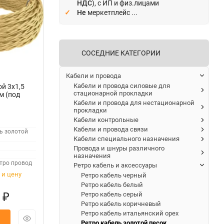
НДС
), с ИП и физ.лицами
Не
меркетплейс ...
СОСЕДНИЕ КАТЕГОРИИ
Кабели и провода
Кабели и провода силовые для
й 3х1,5
стационарной прокладки
м (под
Кабели и провода для нестационарной
прокладки
Кабели контрольные
Кабели и провода связи
ь золотой
Кабели специального назначения
Провода и шнуры различного
назначения
тро провод
Ретро кабель и аксессуары
 и цену
Ретро кабель черный
Ретро кабель белый
0
Ретро кабель серый
₽
Ретро кабель коричневый
Ретро кабель итальянский орех
Ретро кабель золотой песок