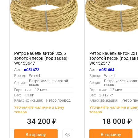
Ретро кабель витой 3х2,5
Ретро кабель витой 2х1
золотой песок (под заказ)
золотой песок (под зак
W6453647
W6452547
Арт.:
a051672
Арт.:
a051684
Бренд:
Werkel
Бренд:
Werkel
Ретро кабель золотой
Ретро кабель золо
Серия:
Серия:
песок
песок
Гарантия:
12 мес.
Гарантия:
12 мес.
Вес:
1.3 кг
Вес:
2.117 кг
Классификация:
Ретро провод
Классификация:
Ретро пр
Уточняйте наличие и цену
Уточняйте наличие и цен
товара
товара
34 200
18 000
₽
₽
В корзину
В корзину