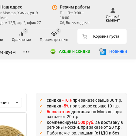
Наш адрес
Режим работы
г.Москва, Химки, ул. 9
Пн - Пт: 9:00—
Личный
Мая,
18:00
кабинет
дом 12Д, стр.2, офис 27
Сб, Вс: выходные
0
0
Корзина пуста
ое
Сравнение
Просмотренные
Акции и скидки
Новинки
мендуем
скидка
-10%
при заказе свыше 30 т.р.
ения
скидка
-5%
при заказе свыше 10 т.р.
бесплатная
доставка по Москве
, при
заказе от 20 т.р.
компенсируем
500 руб.
за доставку
в
регионы России, при заказе от 20 т.р.
Работаем с юр. лицами (
с НДС и без