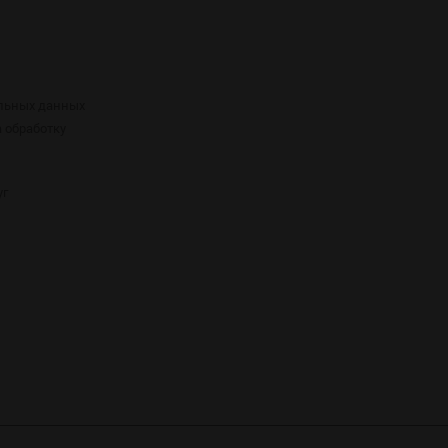
альных данных
а обработку
уг