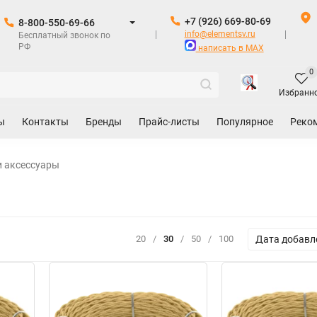
+7 (926) 669-80-69
8-800-550-69-66
info@elementsv.ru
Бесплатный звонок по
РФ
написать в MAX
0
Избранн
ы
Контакты
Бренды
Прайс-листы
Популярное
Реко
и аксессуары
Дата добавл
20
/
30
/
50
/
100