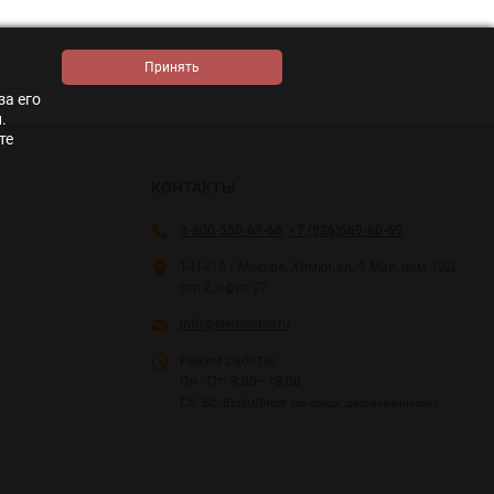
за его
.
те
КОНТАКТЫ
8-800-550-69-66
,
+7 (926)669-80-69
141410 г.Москва, Химки, ул. 9 Мая, дом 12Д,
стр.2, офис 27
info@elementsv.ru
Режим работы:
Пн - Пт: 9:00—18:00
Сб, Вс: выходные
(по предв. договоренности)