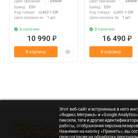
Белый
Белый
Цвет свечения:
Цвет свечения:
Бренд:
ESV
Бренд:
ESV
Код товара:
LL402-1-2W
Код товара:
LL901-1-2W
Цена указана за:
1 шт.
Цена указана за:
1 шт.
В наличии
В наличии
10 990
16 490
₽
₽
В корзину
В корзину
Этот веб-сайт и встроенные в него и
«Яндекс.Метрика» и «Google Analytic
пиксели, теги и другие идентификато
работы, отображения персонализирова
КАТАЛО
Нажимая на кнопку «Принять», вы сог
свое согласие на обработку персонал
Светоди