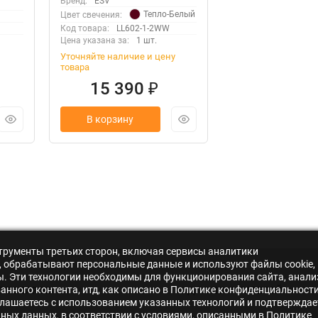
Бренд:
ESV
Тепло-Белый
Цвет свечения:
Код товара:
LL602-1-2WW
Цена указана за:
1 шт.
Уточняйте наличие и цену
товара
15 390
₽
В корзину
нструменты третьих сторон, включая сервисы аналитики
s», обрабатывают персональные данные и используют файлы cookie,
ры. Эти технологии необходимы для функционирования сайта, анали
нного контента, итд, как описано в Политике конфиденциальности
Г ТОВАРОВ
ДЛЯ ПОКУПАТЕЛЕЙ
лашаетесь с использованием указанных технологий и подтверждае
ьных данных, в соответствии с условиями, описанными в Политике
одные светильники
О нас