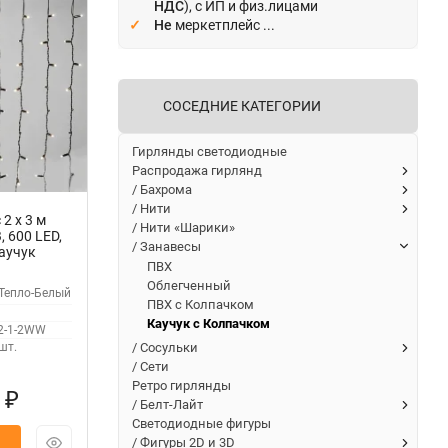
НДС
), с ИП и физ.лицами
Не
меркетплейс ...
СОСЕДНИЕ КАТЕГОРИИ
Гирлянды светодиодные
Распродажа гирлянд
/ Бахрома
/ Нити
2 x 3 м
/ Нити «Шарики»
 600 LED,
/ Занавесы
аучук
ПВХ
Облегченный
Тепло-Белый
ПВХ с Колпачком
Каучук с Колпачком
2-1-2WW
/ Сосульки
шт.
/ Сети
Ретро гирлянды
0
₽
/ Белт-Лайт
Светодиодные фигуры
/ Фигуры 2D и 3D