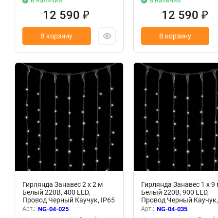
В наличии
В наличии
12 590
12 590
₽
₽
В корзину
В корзину
Гирлянда Занавес 2 x 2 м
Гирлянда Занавес 1 x 9 
Белый 220В, 400 LED,
Белый 220В, 900 LED,
Провод Черный Каучук, IP65
Провод Черный Каучук,
Арт.:
NG-04-025
Арт.:
NG-04-035