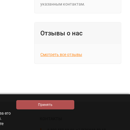
указанным контактам.
Отзывы о нас
Смотреть все отзывы
за его
.
КОНТАКТЫ
те
8-800-550-69-66
,
+7 (926)669-80-69