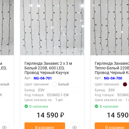
м
Гирлянда Занавес 2 x 3 м
Гирлянда Занавес 
LED,
Белый 220В, 600 LED,
Тепло-Белый 220В,
Провод Черный Каучук
Провод Черный К
2,3мм, IP65
2,3мм, IP65
Арт.:
NG-04-701
Арт.:
NG-04-700
Белый
Белый
Цвет свечения:
Цвет свечения:
Бренд:
ESV
Бренд:
ESV
W
Код товара:
ECO602-1-2W
Код товара:
ECO60
Цена указана за:
1 шт.
Цена указана за:
1 
В наличии
В наличии
14 590
14 59
₽
В корзину
В корзину