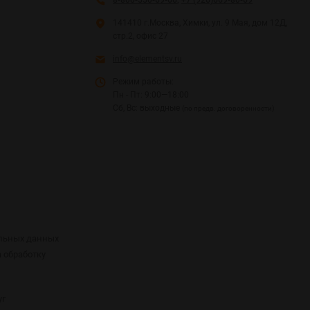
141410 г.Москва, Химки, ул. 9 Мая, дом 12Д,
стр.2, офис 27
info@elementsv.ru
Режим работы:
Пн - Пт: 9:00—18:00
Сб, Вс: выходные
(по предв. договоренности)
альных данных
а обработку
уг