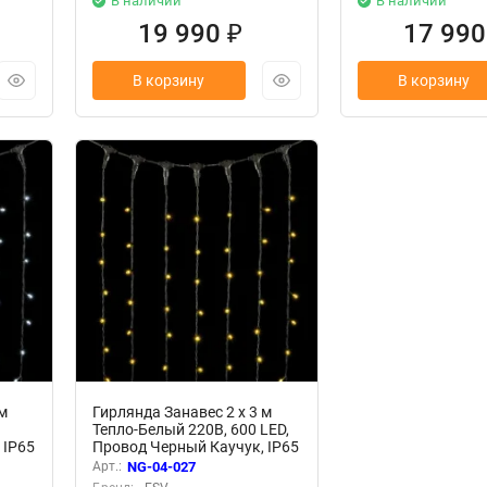
В наличии
В наличии
19 990
17 99
₽
В корзину
В корзину
м
Гирлянда Занавес 2 x 3 м
Тепло-Белый 220В, 600 LED,
 IP65
Провод Черный Каучук, IP65
Арт.:
NG-04-027