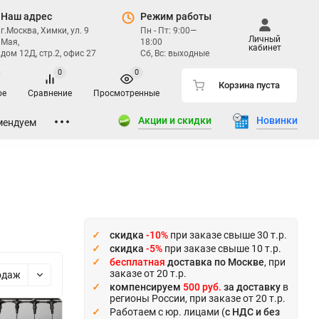
Наш адрес
Режим работы
г.Москва, Химки, ул. 9
Пн - Пт: 9:00—
Личный
Мая,
18:00
кабинет
дом 12Д, стр.2, офис 27
Сб, Вс: выходные
0
0
Корзина пуста
ое
Сравнение
Просмотренные
Акции и скидки
Новинки
мендуем
скидка
-10%
при заказе свыше 30 т.р.
скидка
-5%
при заказе свыше 10 т.р.
бесплатная
доставка по Москве
, при
заказе от 20 т.р.
одаж
компенсируем
500 руб.
за доставку
в
регионы России, при заказе от 20 т.р.
Работаем с юр. лицами (
с НДС и без