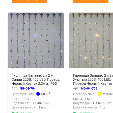
Гирлянда Занавес 2 x 2 м
Гирлянда Занавес 2 x 2 
Синий 220В, 400 LED, Провод
Желтый 220В, 400 LED,
Черный Каучук 2,3мм, IP65
Провод Черный Каучук
2,3мм, IP65
Арт.:
NG-04-704
Арт.:
NG-04-705
Синий
Желты
Цвет свечения:
Цвет свечения:
Бренд:
ESV
Бренд:
ESV
Код товара:
ECO402-1-2B
Код товара:
ECO402-1-2Y
Цена указана за:
1 шт.
Цена указана за:
1 шт.