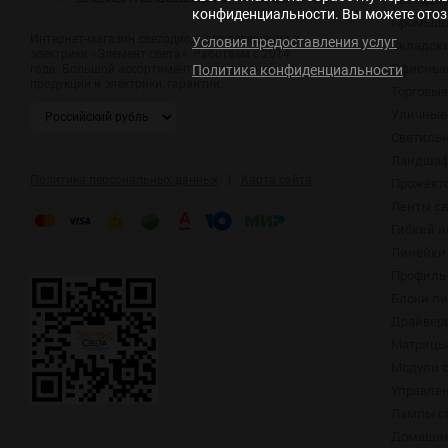
конфиденциальности. Вы можете отозв
Промышл
Интернет-магазин светодиодного освещения и
Условия предоставления услуг
Складск
электрики «Элемент света». Работаем с 2014
Офисные
Политика конфиденциальности
года. Большой ассортимент светодиодной
продукции и электрики, гарантии.
Торговые
Уличные
Светиль
Ландшаф
|
Политика персональных данных
Карта сайта
Прожект
Ленты с
Гибкий н
Линейки
Профиль 
Блоки п
Драйвер
Матрицы,
Модули 
Управлен
Лампы с
Домашне