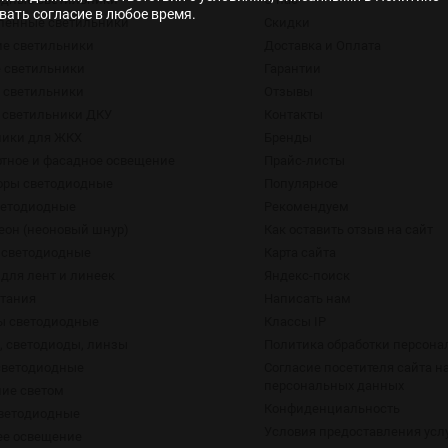
ать согласие в любое время.
енные светильники
Скидки
ие светильники
Доставка и Оплата
 светильники
Гарантии
 светильники
Отзывы
 светильники ДКУ
Контакты
ники для ЖКХ
Бренды
тное и фасадное освещение
Прайс-листы
оры светодиодные
Популярное
ветодиодные
Рекомендуем
еон (неоновый шнур)
Как оставить отзыв на сайт
 светодиодные
Карта сайта
для лент и линеек
Яндекс-поиск
итания
Написать нам
ы светодиодные
Классы IP
 светодиоды, линзы
Политика обработки персон
светодиодные
Согласие посетителя сайта н
персональных данных
ие светом
Конфиденциальность
ветодиодные
Условия предоставления усл
е освещение