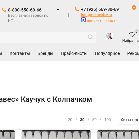
+7 (926) 669-80-69
8-800-550-69-66
info@elementsv.ru
Бесплатный звонок по
РФ
написать в MAX
0
Избранн
ы
Контакты
Бренды
Прайс-листы
Популярное
Реко
авес» Каучук с Колпачком
Хиты пр
20
/
30
/
50
/
100