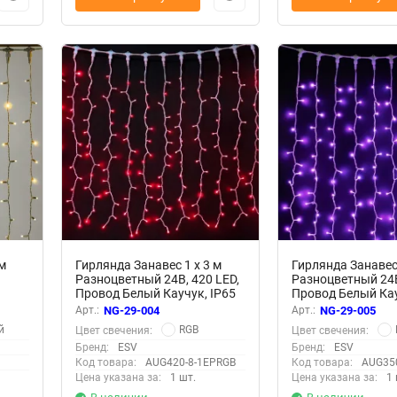
м
Гирлянда Занавес 1 x 3 м
Гирлянда Занавес 
Разноцветный 24В, 420 LED,
Разноцветный 24В
Провод Белый Каучук, IP65
Провод Белый Кау
Арт.:
NG-29-004
Арт.:
NG-29-005
й
RGB
Цвет свечения:
Цвет свечения:
Бренд:
ESV
Бренд:
ESV
Код товара:
AUG420-8-1EPRGB
Код товара:
AUG35
Цена указана за:
1 шт.
Цена указана за:
1 