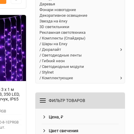
Деревья
Фонари новогодние
Декоративное освещение
Звезда на ёлку
3D светильники
Рекламная светотехника
/ Комплекты (Спайдеры)
/ Шары на Елку
/ Дюралайт
/ Светодиодные ленты
/ Гибкий неон
/ Светодиодные модули
/ Stylnet
/ Комплектующие
3 x 1 м
, 350 LED,
чук, IP65
ФИЛЬТР ТОВАРОВ
RGB
Цена, ₽
0-8-1EPRGB
шт.
Цвет свечения