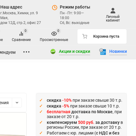
Наш адрес
Режим работы
г.Москва, Химки, ул. 9
Пн - Пт: 9:00—
Личный
Мая,
18:00
кабинет
дом 12Д, стр.2, офис 27
Сб, Вс: выходные
0
0
Корзина пуста
ое
Сравнение
Просмотренные
Акции и скидки
Новинки
мендуем
скидка
-10%
при заказе свыше 30 т.р.
ения
скидка
-5%
при заказе свыше 10 т.р.
бесплатная
доставка по Москве
, при
заказе от 20 т.р.
компенсируем
500 руб.
за доставку
в
регионы России, при заказе от 20 т.р.
Работаем с юр. лицами (
с НДС и без