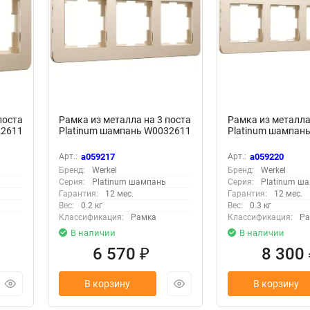
поста
Рамка из металла на 3 поста
Рамка из металла
22611
Platinum шампань W0032611
Platinum шампан
Арт.:
a059217
Арт.:
a059220
Бренд:
Werkel
Бренд:
Werkel
Серия:
Platinum шампань
Серия:
Platinum ш
Гарантия:
12 мес.
Гарантия:
12 мес.
Вес:
0.2 кг
Вес:
0.3 кг
Классификация:
Рамка
Классификация:
Ра
В наличии
В наличии
6 570
8 300
₽
В корзину
В корзину