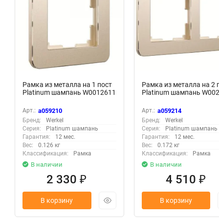
Рамка из металла на 1 пост
Рамка из металла на 2 
Platinum шампань W0012611
Platinum шампань W00
Арт.:
a059210
Арт.:
a059214
Бренд:
Werkel
Бренд:
Werkel
Серия:
Platinum шампань
Серия:
Platinum шампань
Гарантия:
12 мес.
Гарантия:
12 мес.
Вес:
0.126 кг
Вес:
0.172 кг
Классификация:
Рамка
Классификация:
Рамка
В наличии
В наличии
2 330
4 510
₽
₽
В корзину
В корзину