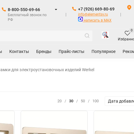
+7 (926) 669-80-69
8-800-550-69-66
info@elementsv.ru
Бесплатный звонок по
РФ
написать в MAX
0
Избранн
ы
Контакты
Бренды
Прайс-листы
Популярное
Реко
амки для электроустановочных изделий Werkel
Дата добавл
20
/
30
/
50
/
100
Матрица
Матрица