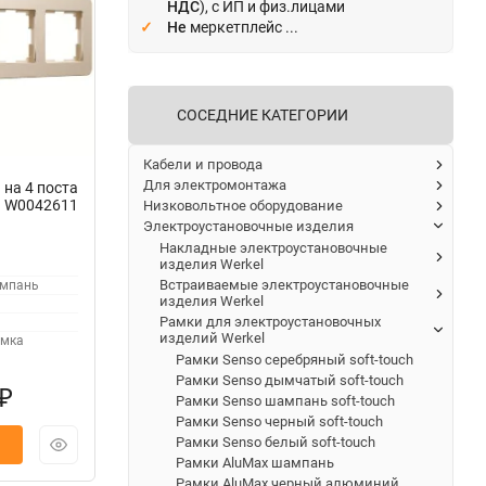
НДС
), с ИП и физ.лицами
Не
меркетплейс ...
СОСЕДНИЕ КАТЕГОРИИ
Кабели и провода
Для электромонтажа
 на 4 поста
ь W0042611
Низковольтное оборудование
Электроустановочные изделия
Накладные электроустановочные
изделия Werkel
Встраиваемые электроустановочные
ампань
изделия Werkel
Рамки для электроустановочных
изделий Werkel
мка
Рамки Senso серебряный soft-touch
Рамки Senso дымчатый soft-touch
₽
Рамки Senso шампань soft-touch
Рамки Senso черный soft-touch
Рамки Senso белый soft-touch
Рамки AluMax шампань
Рамки AluMax черный алюминий