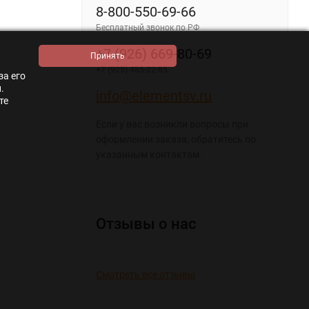
8-800-550-69-66
Бесплатный звонок по РФ
+7 (926) 669-80-69
+7 (925) 485-22-85
за его
.
info@elementsv.ru
те
Если у вас возникли вопросы при
оформлении заказа, обратитесь по
указанным контактам.
Отзывы о нас
Смотреть все отзывы