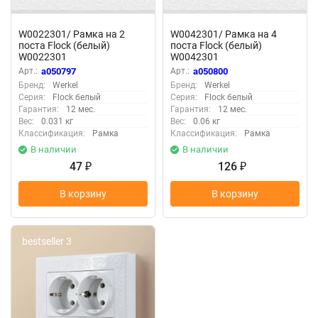
W0022301/ Рамка на 2
W0042301/ Рамка на 4
поста Flock (белый)
поста Flock (белый)
W0022301
W0042301
Арт.:
a050797
Арт.:
a050800
Бренд:
Werkel
Бренд:
Werkel
Серия:
Flock белый
Серия:
Flock белый
Гарантия:
12 мес.
Гарантия:
12 мес.
Вес:
0.031 кг
Вес:
0.06 кг
Классификация:
Рамка
Классификация:
Рамка
В наличии
В наличии
47
126
₽
₽
В корзину
В корзину
bestseller 3