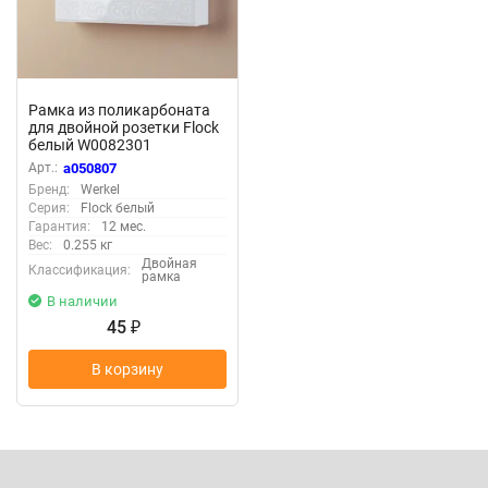
Рамка из поликарбоната
для двойной розетки Flock
белый W0082301
Арт.:
a050807
Бренд:
Werkel
Серия:
Flock белый
Гарантия:
12 мес.
Вес:
0.255 кг
Двойная
Классификация:
рамка
В наличии
45
₽
В корзину