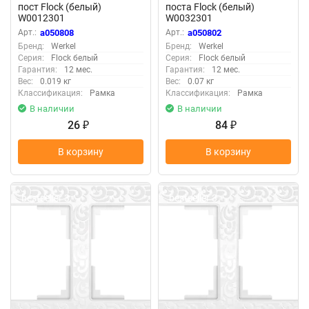
пост Flock (белый)
поста Flock (белый)
W0012301
W0032301
Арт.:
a050808
Арт.:
a050802
Бренд:
Werkel
Бренд:
Werkel
Серия:
Flock белый
Серия:
Flock белый
Гарантия:
12 мес.
Гарантия:
12 мес.
Вес:
0.019 кг
Вес:
0.07 кг
Классификация:
Рамка
Классификация:
Рамка
В наличии
В наличии
26
84
₽
₽
В корзину
В корзину
bestseller 3
bestseller 3