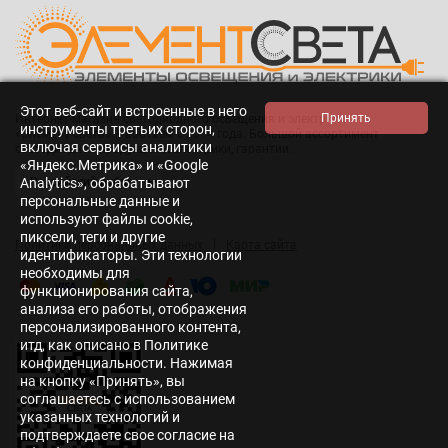
Этот веб-сайт и встроенные в него
Интернет-магазин светодиодного освещения и электрики
инструменты третьих сторон,
«Элемент света». Работаем с 2014 года. Большой ассортимент
включая сервисы аналитики
светодиодной продукции и электрики, гарантии.
«Яндекс.Метрика» и «Google
Analytics», обрабатывают
персональные данные и
используют файлы cookie,
пиксели, теги и другие
|
Политика персональных данных
Карта сайта
идентификаторы. Эти технологии
необходимы для
функционирования сайта,
анализа его работы, отображения
персонализированного контента,
итд, как описано в Политике
конфиденциальности. Нажимая
на кнопку «Принять», вы
соглашаетесь с использованием
указанных технологий и
подтверждаете свое согласие на