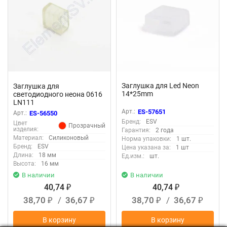
Заглушка для Led Neon
Заглушка для
14*25mm
светодиодного неона 0616
LN111
Арт.:
ES-57651
Арт.:
ES-56550
Бренд:
ESV
Цвет
Прозрачный
изделия:
Гарантия:
2 года
Материал:
Силиконовый
Норма упаковки:
1 шт.
Бренд:
ESV
Цена указана за:
1 шт
Длина:
18 мм
Ед.изм.:
шт.
Высота:
16 мм
В наличии
В наличии
40,74
40,74
₽
₽
38,70
/
36,67
38,70
/
36,67
₽
₽
₽
₽
В корзину
В корзину