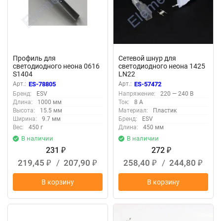
Профиль для
Сетевой шнур для
светодиодного неона 0616
светодиодного неона 1425
S1404
LN22
Арт.:
ES-78805
Арт.:
ES-57472
Бренд:
ESV
Напряжение:
220 — 240 В
Длина:
1000 мм
Ток:
8 А
Высота:
15.5 мм
Материал:
Пластик
Ширина:
9.7 мм
Бренд:
ESV
Вес:
450 г
Длина:
450 мм
В наличии
В наличии
231
272
₽
₽
219,45
/
207,90
258,40
/
244,80
₽
₽
₽
₽
В корзину
В корзину