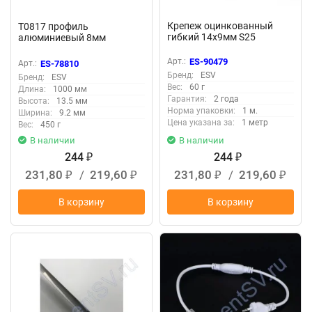
Крепеж оцинкованный
T0817 профиль
гибкий 14x9мм S25
алюминиевый 8мм
Арт.:
ES-90479
Арт.:
ES-78810
Бренд:
ESV
Бренд:
ESV
Вес:
60 г
Длина:
1000 мм
Гарантия:
2 года
Высота:
13.5 мм
Норма упаковки:
1 м.
Ширина:
9.2 мм
Цена указана за:
1 метр
Вес:
450 г
В наличии
В наличии
244
244
₽
₽
231,80
/
219,60
231,80
/
219,60
₽
₽
₽
₽
В корзину
В корзину