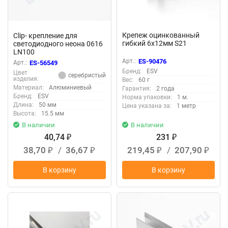
Крепеж оцинкованный
Clip- крепление для
гибкий 6x12мм S21
светодиодного неона 0616
LN100
Арт.:
ES-90476
Арт.:
ES-56549
Бренд:
ESV
Цвет
серебристый
изделия:
Вес:
60 г
Материал:
Алюминиевый
Гарантия:
2 года
Бренд:
ESV
Норма упаковки:
1 м.
Длина:
50 мм
Цена указана за:
1 метр
Высота:
15.5 мм
В наличии
В наличии
40,74
231
₽
₽
38,70
/
36,67
219,45
/
207,90
₽
₽
₽
₽
В корзину
В корзину