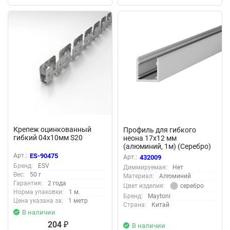
Крепеж оцинкованный
Профиль для гибкого
гибкий 04x10мм S20
неона 17x12 мм
(алюминий, 1м) (Серебро)
432009
Арт.:
ES-90475
Арт.:
432009
Бренд:
ESV
Диммируемая:
Нет
Вес:
50 г
Материал:
Алюминий
Гарантия:
2 года
серебро
Цвет изделия:
Норма упаковки:
1 м.
Бренд:
Maytoni
Цена указана за:
1 метр
Страна:
Китай
В наличии
204
₽
В наличии