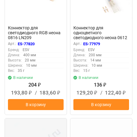
Коннектор для
Коннектор для
светодиодного RGB неона
одноцветного
0816 LN209
светодиодного неона 0612
LN309
Арт.:
ES-77820
Арт.:
ES-77979
Бренд:
ESV
Бренд:
ESV
Длина:
400 мм
Длина:
200 мм
Высота:
20 мм
Высота:
14 мм
Ширина:
10 мм
Ширина:
10 мм
Вес:
35 г
Вес:
15 г
В наличии
В наличии
204
136
₽
₽
193,80
/
183,60
129,20
/
122,40
₽
₽
₽
₽
В корзину
В корзину