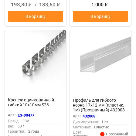
193,80
/
183,60
1 000
₽
₽
₽
В корзину
В корзину
Крепеж оцинкованный
Профиль для гибкого
гибкий 10x10мм S23
неона 17x12 мм (пластик,
1м) (Прозрачный) 432008
Арт.:
ES-90477
Арт.:
432008
Бренд:
ESV
Диммируемая:
Нет
Вес:
60 г
Материал:
Пластик
Гарантия:
2 года
Цвет
Прозрачный