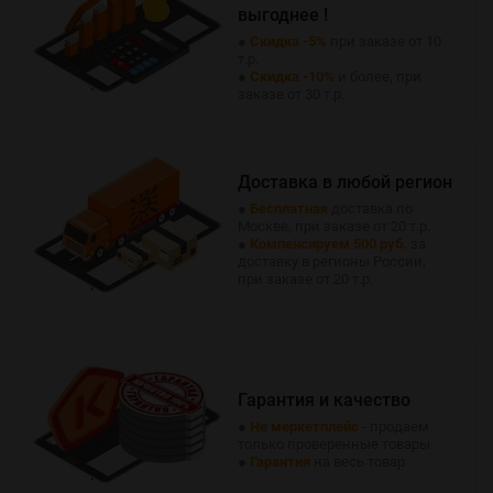
выгоднее !
●
Скидка -5%
при заказе от 10
т.р.
●
Скидка -10%
и более, при
заказе от 30 т.р.
Доставка в любой регион
●
Бесплатная
доставка по
Москве, при заказе от 20 т.р.
●
Компенсируем 500 руб.
за
доставку в регионы России,
при заказе от 20 т.р.
Гарантия и качество
●
Не меркетплейс
- продаем
только проверенные товары
●
Гарантия
на весь товар