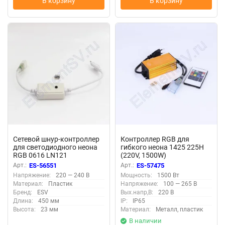
В корзину
В корзину
Сетевой шнур-контроллер
Контроллер RGB для
для светодиодного неона
гибкого неона 1425 225H
RGB 0616 LN121
(220V, 1500W)
Арт.:
ES-56551
Арт.:
ES-57475
Напряжение:
220 — 240 В
Мощность:
1500 Вт
Материал:
Пластик
Напряжение:
100 — 265 В
Бренд:
ESV
Вых.напр,В:
220 В
Длина:
450 мм
IP:
IP65
Высота:
23 мм
Материал:
Металл, пластик
В наличии