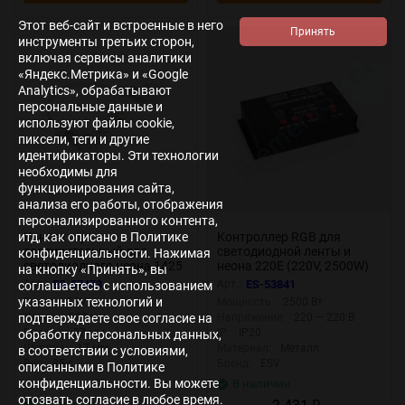
Этот веб-сайт и встроенные в него
инструменты третьих сторон,
включая сервисы аналитики
«Яндекс.Метрика» и «Google
Analytics», обрабатывают
персональные данные и
используют файлы cookie,
пиксели, теги и другие
идентификаторы. Эти технологии
необходимы для
функционирования сайта,
анализа его работы, отображения
персонализированного контента,
Коннектор
Контроллер RGB для
итд, как описано в Политике
соединительный для
светодиодной ленты и
конфиденциальности. Нажимая
светодиодного неона 1425
неона 220Е (220V, 2500W)
на кнопку «Принять», вы
LN23 (250мм)
Арт.:
ES-57473
Арт.:
ES-53841
соглашаетесь с использованием
указанных технологий и
Бренд:
ESV
Мощность:
2500 Вт
подтверждаете свое согласие на
Длина:
300 мм
Напряжение:
220 — 220 В
Высота:
27 мм
IP:
IP20
обработку персональных данных,
Ширина:
17 мм
Материал:
Металл
в соответствии с условиями,
Вес:
35 г
Бренд:
ESV
описанными в Политике
конфиденциальности. Вы можете
В наличии
отозвать согласие в любое время.
В наличии