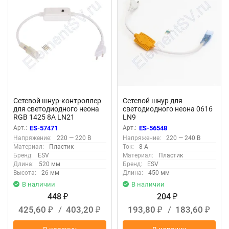
Сетевой шнур-контроллер
Сетевой шнур для
для светодиодного неона
светодиодного неона 0616
RGB 1425 8A LN21
LN9
Арт.:
ES-57471
Арт.:
ES-56548
Напряжение:
220 — 220 В
Напряжение:
220 — 240 В
Материал:
Пластик
Ток:
8 А
Бренд:
ESV
Материал:
Пластик
Длина:
520 мм
Бренд:
ESV
Высота:
26 мм
Длина:
450 мм
В наличии
В наличии
448
204
₽
₽
425,60
/
403,20
193,80
/
183,60
₽
₽
₽
₽