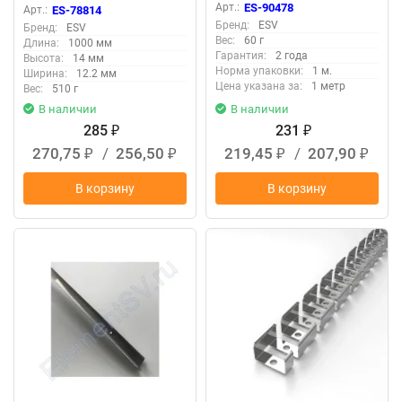
Арт.:
ES-90478
Арт.:
ES-78814
Бренд:
ESV
Бренд:
ESV
Вес:
60 г
Длина:
1000 мм
Гарантия:
2 года
Высота:
14 мм
Норма упаковки:
1 м.
Ширина:
12.2 мм
Цена указана за:
1 метр
Вес:
510 г
В наличии
В наличии
285
231
₽
₽
270,75
/
256,50
219,45
/
207,90
₽
₽
₽
₽
В корзину
В корзину