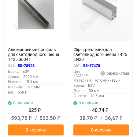
Алюминиевый профиль
Clip- крепление для
для светодиодного неона
светодиодного неона 1425
1425 S6041
LN20
Арт.:
ES-78923
Арт.:
ES-57470
Бренд:
ESV
Цвет
серебристый
изделия:
Длина:
2000 мм
Материал:
Алюминиевый
Высота:
15.3 мм
Бренд:
ESV
Ширина:
13.5 мм
Длина:
50 мм
Вес:
550 г
Высота:
18.5 мм
В наличии
В наличии
625
40,74
₽
₽
593,75
/
562,50
38,70
/
36,67
₽
₽
₽
₽
В корзину
В корзину