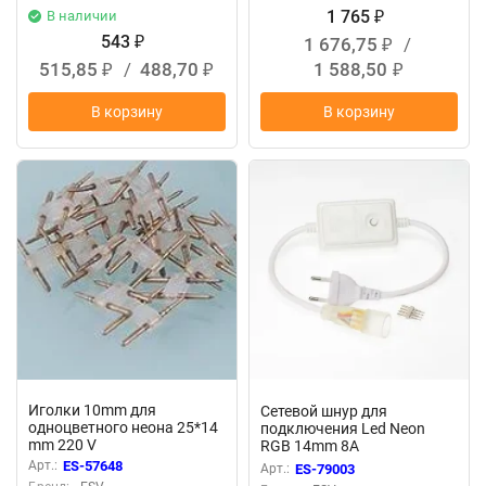
1 765
В наличии
₽
543
1 676,75
/
₽
₽
515,85
/
488,70
1 588,50
₽
₽
₽
В корзину
В корзину
Иголки 10mm для
Сетевой шнур для
одноцветного неона 25*14
подключения Led Neon
mm 220 V
RGB 14mm 8A
Арт.:
ES-57648
Арт.:
ES-79003