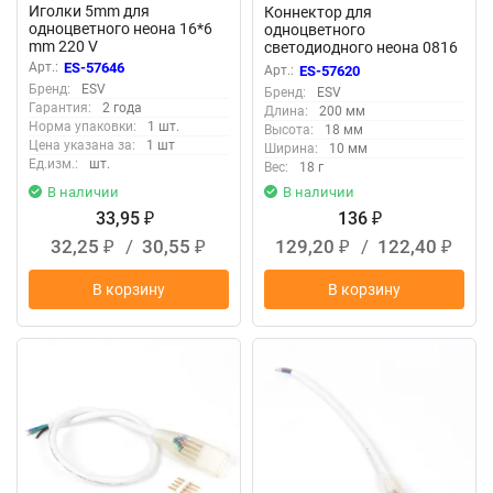
Иголки 5mm для
Коннектор для
одноцветного неона 16*6
одноцветного
mm 220 V
светодиодного неона 0816
LN207
Арт.:
ES-57646
Арт.:
ES-57620
Бренд:
ESV
Бренд:
ESV
Гарантия:
2 года
Длина:
200 мм
Норма упаковки:
1 шт.
Высота:
18 мм
Цена указана за:
1 шт
Ширина:
10 мм
Ед.изм.:
шт.
Вес:
18 г
В наличии
В наличии
33,95
136
₽
₽
32,25
/
30,55
129,20
/
122,40
₽
₽
₽
₽
В корзину
В корзину