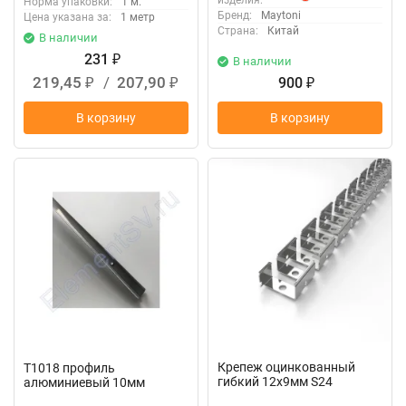
изделия:
Норма упаковки:
1 м.
Бренд:
Maytoni
Цена указана за:
1 метр
Страна:
Китай
В наличии
231
₽
В наличии
219,45
/
207,90
900
₽
₽
₽
В корзину
В корзину
Крепеж оцинкованный
T1018 профиль
гибкий 12x9мм S24
алюминиевый 10мм