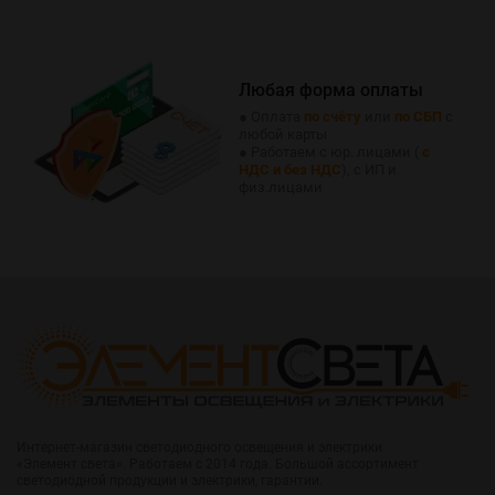
Любая форма оплаты
● Оплата
по счёту
или
по СБП
с
любой карты
● Работаем с юр. лицами (
с
НДС и без НДС
), с ИП и
физ.лицами
Интернет-магазин светодиодного освещения и электрики
«Элемент света». Работаем с 2014 года. Большой ассортимент
светодиодной продукции и электрики, гарантии.