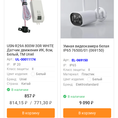
USN-R29A 800W-30R WHITE
Умная видеокамера белая
Датчик движения ИК, 8cм,
IP65 76500/01 (069150)
Белый, TM Uniel
Арт.:
UL-00011174
Арт.:
EL-069150
IP:
IP 20
IP:
IP65
Класс защиты:
II
Класс защиты:
II
Белый
Цвет изделия:
Материал:
Пластик
Белый
Бренд:
Uniel
Цвет изделия:
Страна:
Китай
Бренд:
Elektrostandard
В наличии
857
₽
В наличии
814,15
/
771,30
9 090
₽
₽
₽
В корзину
В корзину