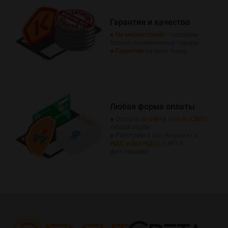
Гарантия и качество
●
Не меркетплейс
- продаем
только проверенные товары
●
Гарантия
на весь товар
Любая форма оплаты
● Оплата
по счёту
или
по СБП
с
любой карты
● Работаем с юр. лицами (
с
НДС и без НДС
), с ИП и
физ.лицами