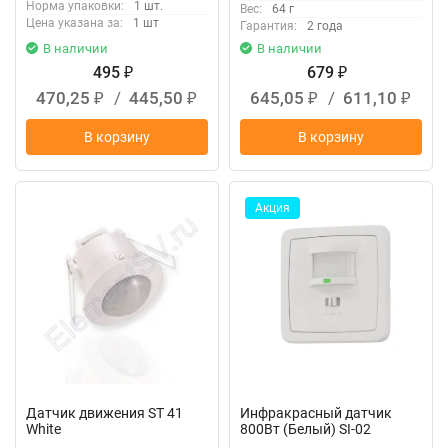
Норма упаковки:
1 шт.
Вес:
64 г
Цена указана за:
1 шт
Гарантия:
2 года
В наличии
В наличии
495
679
₽
₽
470,25
/
445,50
645,05
/
611,10
₽
₽
₽
₽
В корзину
В корзину
Акция
Датчик движения ST 41
Инфракрасный датчик
White
800Вт (Белый) SI-02