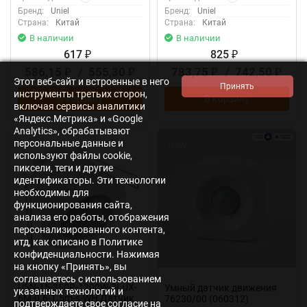
Бренд:
Uniel
Бренд:
Uniel
Страна:
Китай
Страна:
Китай
В наличии
В наличии
617
825
₽
₽
586,15
/
555,30
783,75
/
742,50
₽
₽
₽
₽
Этот веб-сайт и встроенные в него
инструменты третьих сторон,
В корзину
В корзину
включая сервисы аналитики
«Яндекс.Метрика» и «Google
Analytics», обрабатывают
персональные данные и
New
используют файлы cookie,
пиксели, теги и другие
идентификаторы. Эти технологии
необходимы для
функционирования сайта,
анализа его работы, отображения
персонализированного контента,
итд, как описано в Политике
конфиденциальности. Нажимая
на кнопку «Принять», вы
соглашаетесь с использованием
USN-15-360R-1200W-3LUX-
Умный датчик движения
указанных технологий и
6M-0.6-1.5m-s-WH Датчик
76230/00 (060312)
подтверждаете свое согласие на