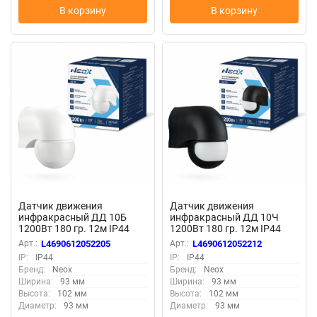
В корзину
В корзину
Датчик движения
Датчик движения
инфракрасный ДД 10Б
инфракрасный ДД 10Ч
1200Вт 180 гр. 12м IP44
1200Вт 180 гр. 12м IP44
белый NEOX
черный NEOX
Арт.:
L4690612052205
Арт.:
L4690612052212
IP:
IP44
IP:
IP44
Бренд:
Neox
Бренд:
Neox
Ширина:
93 мм
Ширина:
93 мм
Высота:
102 мм
Высота:
102 мм
Диаметр:
93 мм
Диаметр:
93 мм