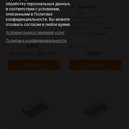
движения, Картонная
обработку персональных данных,
упаковка
Арт.:
06567
Арт.:
EL-060312
в соответствии с условиями,
IP:
IP 20
IP:
IP20
описанными в Политике
Класс защиты:
II
Класс защиты:
III
конфиденциальности. Вы можете
Белый
Цвет изделия:
Материал:
Пластик
отозвать согласие в любое время.
Белый
Бренд:
Uniel
Цвет изделия:
Условия предоставления услуг
Страна:
Китай
Бренд:
Elektrostandard
В наличии
Политика конфиденциальности
649
₽
В наличии
616,55
/
584,10
2 820
₽
₽
₽
В корзину
В корзину