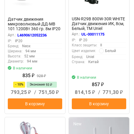
USN-R29B 800W-30R WHITE
Датчик движения
Датчик движения ИК, 8cм,
микроволновый ДД-МВ
Белый, TM Uniel
101 1200Вт 360 гр. 8м IP20
белый NEOX
Арт.:
UL-00011175
Арт.:
L4690612052236
IP:
IP 20
IP:
IP20
Класс защиты:
II
Бренд:
Neox
Белый
Цвет изделия:
Ширина:
94 мм
Высота:
52 мм
Бренд:
Uniel
Диаметр:
94 мм
Страна:
Китай
В наличии
835
₽
928
₽
В наличии
857
- 10%
Экономия
₽
93
₽
793,25
/
751,50
814,15
/
771,30
₽
₽
₽
₽
В корзину
В корзину
New