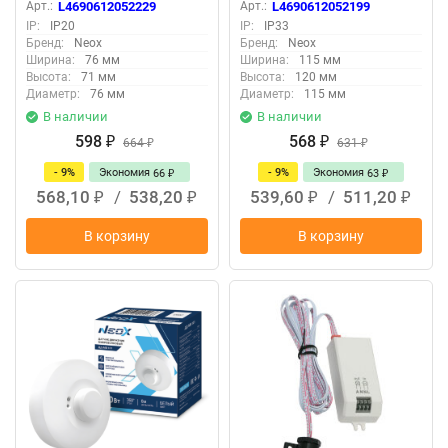
1200Вт 360 гр. 8м IP20
белый NEOX
Арт.:
L4690612052229
Арт.:
L4690612052199
белый NEOX
IP:
IP20
IP:
IP33
Бренд:
Neox
Бренд:
Neox
Ширина:
76 мм
Ширина:
115 мм
Высота:
71 мм
Высота:
120 мм
Диаметр:
76 мм
Диаметр:
115 мм
В наличии
В наличии
598
568
₽
664
₽
631
₽
₽
- 9%
Экономия
- 9%
Экономия
66
63
₽
₽
568,10
/
538,20
539,60
/
511,20
₽
₽
₽
₽
В корзину
В корзину