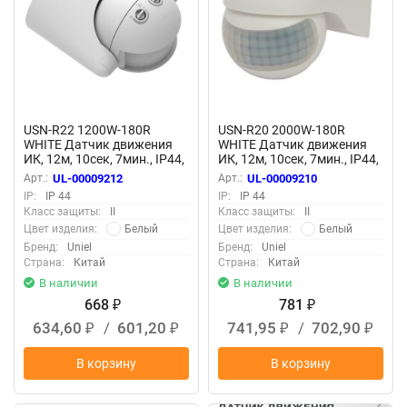
USN-R22 1200W-180R
USN-R20 2000W-180R
WHITE Датчик движения
WHITE Датчик движения
ИК, 12м, 10сек, 7мин., IP44,
ИК, 12м, 10сек, 7мин., IP44,
Белый, TM Uniel
Белый, TM Uniel
Арт.:
UL-00009212
Арт.:
UL-00009210
IP:
IP 44
IP:
IP 44
Класс защиты:
II
Класс защиты:
II
Белый
Белый
Цвет изделия:
Цвет изделия:
Бренд:
Uniel
Бренд:
Uniel
Страна:
Китай
Страна:
Китай
В наличии
В наличии
668
781
₽
₽
634,60
/
601,20
741,95
/
702,90
₽
₽
₽
₽
В корзину
В корзину