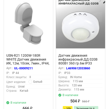
USN-R21 1200W-180R
Датчик движения
WHITE Датчик движения
инфракрасный ДД 020B
ИК, 12м, 10сек, 7мин., IP44,
800Вт 360 гр.6м IP33
Белый, TM Uniel
белый IN HOME
Арт.:
UL-00009211
Арт.:
L4690612033860
IP:
IP 44
IP:
IP33
Класс защиты:
II
Бренд:
IN Home
Ширина:
115 мм
Белый
Цвет изделия:
Высота:
120 мм
Бренд:
Uniel
Диаметр:
115 мм
Страна:
Китай
В наличии
504
₽
560
₽
В наличии
666
- 10%
Экономия
₽
56
₽