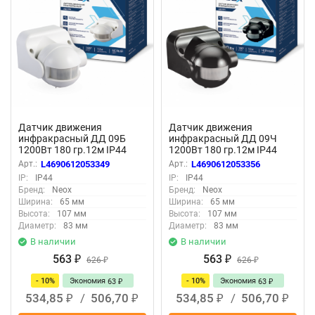
Датчик движения
Датчик движения
инфракрасный ДД 09Б
инфракрасный ДД 09Ч
1200Вт 180 гр.12м IP44
1200Вт 180 гр.12м IP44
белый NEOX
черный NEOX
Арт.:
L4690612053349
Арт.:
L4690612053356
IP:
IP44
IP:
IP44
Бренд:
Neox
Бренд:
Neox
Ширина:
65 мм
Ширина:
65 мм
Высота:
107 мм
Высота:
107 мм
Диаметр:
83 мм
Диаметр:
83 мм
В наличии
В наличии
563
563
₽
626
₽
626
₽
₽
- 10%
Экономия
- 10%
Экономия
63
63
₽
₽
534,85
/
506,70
534,85
/
506,70
₽
₽
₽
₽