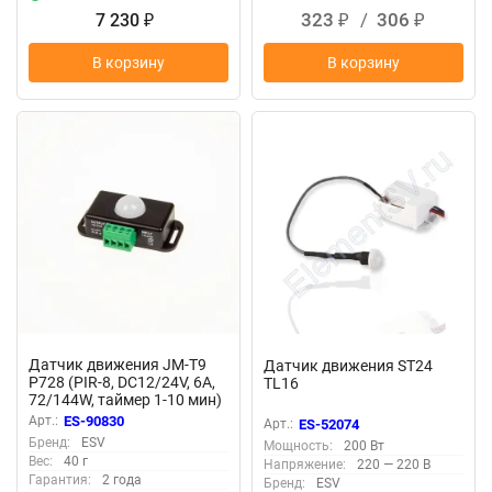
323
/
306
7 230
₽
₽
₽
В корзину
В корзину
Датчик движения JM-T9
Датчик движения ST24
P728 (PIR-8, DC12/24V, 6A,
TL16
72/144W, таймер 1-10 мин)
Арт.:
ES-90830
Арт.:
ES-52074
Бренд:
ESV
Мощность:
200 Вт
Вес:
40 г
Напряжение:
220 — 220 В
Гарантия:
2 года
Бренд:
ESV