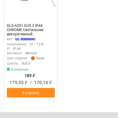
DLS-A201 GU5.3 IP44
CHROME Светильник
декоративный
встраиваемый, серия Arno,
Арт.:
UL-00006041
Без лампы, цоколь GU5.3,
Напряжение:
12 — 12 В
Металл, Хром
IP:
IP 44
Материал:
Металл
Хром
Цвет изделия:
Цоколь:
GU5.3
В наличии
189
₽
179,55
/
170,10
₽
₽
В корзину