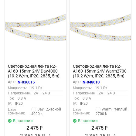
Светодиодная лента RZ-
Светодиодная лента RZ-
A160-15mm 24V Day4000
A160-15mm 24V Warm2700
(19.2 W/m, IP20, 2835, 5m)
(19.2 W/m, IP20, 2835, 5m)
(Arlight)
(Arlight)
Арт.:
N-036015
Арт.:
N-048010
Мощность:
19.1 Вт
Мощность:
19.1 Вт
Напряжение:
24 — 24 В
Напряжение:
24 — 24 В
Ток:
0.8 А
Ток:
0.8 А
IP:
IP20
IP:
IP20
Day | дневной
Warm | тёплый
Цвет
Цвет
свечения:
свечения:
4000 k
2700 k
В наличии
В наличии
2 475
2 475
₽
₽
2 351,25
/
2 351,25
/
₽
₽