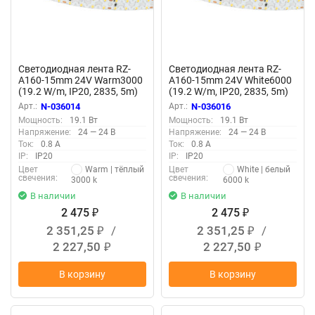
Светодиодная лента RZ-
Светодиодная лента RZ-
A160-15mm 24V Warm3000
A160-15mm 24V White6000
(19.2 W/m, IP20, 2835, 5m)
(19.2 W/m, IP20, 2835, 5m)
(Arlight)
(Arlight)
Арт.:
N-036014
Арт.:
N-036016
Мощность:
19.1 Вт
Мощность:
19.1 Вт
Напряжение:
24 — 24 В
Напряжение:
24 — 24 В
Ток:
0.8 А
Ток:
0.8 А
IP:
IP20
IP:
IP20
Warm | тёплый
White | белый
Цвет
Цвет
свечения:
свечения:
3000 k
6000 k
В наличии
В наличии
2 475
2 475
₽
₽
2 351,25
/
2 351,25
/
₽
₽
2 227,50
2 227,50
₽
₽
В корзину
В корзину