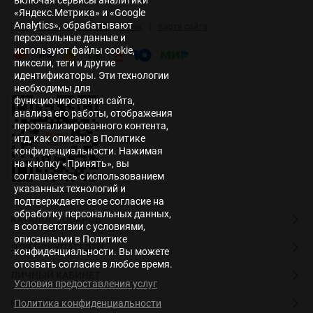
включая сервисы аналитики
«Яндекс.Метрика» и «Google
Analytics», обрабатывают
|
Политика персональных данных
Карта сайта
персональные данные и
используют файлы cookie,
пиксели, теги и другие
идентификаторы. Эти технологии
необходимы для
функционирования сайта,
анализа его работы, отображения
персонализированного контента,
итд, как описано в Политике
конфиденциальности. Нажимая
на кнопку «Принять», вы
соглашаетесь с использованием
указанных технологий и
подтверждаете свое согласие на
обработку персональных данных,
КАТАЛОГ ТОВАРОВ
в соответствии с условиями,
описанными в Политике
ДЛЯ ПОКУПАТЕЛЕЙ
конфиденциальности. Вы можете
отозвать согласие в любое время.
ЛИЧНЫЙ КАБИНЕТ
Условия предоставления услуг
КОНТАКТЫ
Политика конфиденциальности