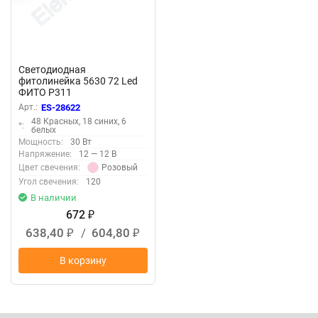
Светодиодная
фитолинейка 5630 72 Led
ФИТО P311
Арт.:
ES-28622
48 Красных, 18 синих, 6
*:
белых
Мощность:
30 Вт
Напряжение:
12 — 12 В
Розовый
Цвет свечения:
Угол свечения:
120
В наличии
672
₽
638,40
/
604,80
₽
₽
В корзину