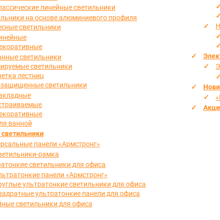
лассические линейные светильники
льники на основе алюминиевого профиля
Н
есные светильники
инейные
екоративные
Элек
анные светильники
ируемые светильники
Э
етка лестниц
озащищенные светильники
Нови
акладные
«
страиваемые
Акци
екоративные
ля ванной
 светильники
рсальные панели «Армстронг»
ветильники-рамка
атонкие светильники для офиса
льтратонкие панели «Армстронг»
руглые ультратонкие светильники для офиса
вадратные ультратонкие панели для офиса
ные светильники для офиса