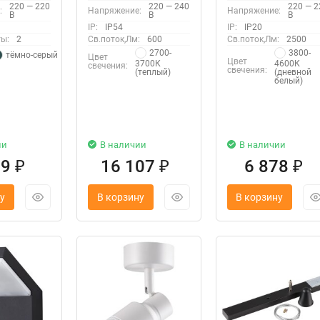
220 — 220
220 — 240
220 — 2
:
Напряжение:
Напряжение:
В
В
В
IP:
IP54
IP:
IP20
ы:
2
Св.поток,Лм:
600
Св.поток,Лм:
2500
2700-
3800-
тёмно-серый
Цвет
Цвет
3700К
4600К
свечения:
свечения:
(теплый)
(дневной
белый)
ии
В наличии
В наличии
09
16 107
6 878
₽
₽
₽
у
В корзину
В корзину