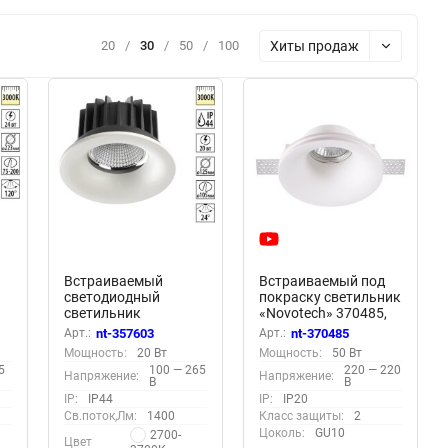
Хиты продаж
20
/
30
/
50
/
100
Встраиваемый
Встраиваемый под
светодиодный
покраску светильник
светильник
«Novotech» 370485,
«Novotech» 357603,
серия: YESO
Арт.:
nt-357603
Арт.:
nt-370485
серия: DRUM
(крепление на
Мощность:
20 Вт
Мощность:
50 Вт
(встраиваемый)
планке)
5
100 — 265
220 — 220
Напряжение:
Напряжение:
В
В
IP:
IP44
IP:
IP20
Св.поток,Лм:
1400
Класс защиты:
2
Цоколь:
GU10
2700-
Цвет