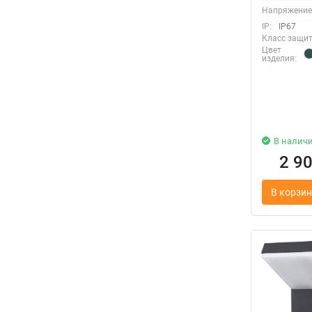
Напряжение
IP:
IP67
Класс защит
Цвет
изделия:
В налич
2 9
В корзин