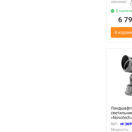
свечения:
В налич
6 7
В корзин
Ландшафт
светильни
«Novotech»
серия: LA
Арт.:
nt-369
(колышек)
Мощность: