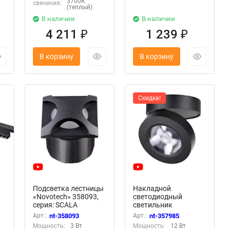
3700К
свечения:
(теплый)
В наличии
В наличии
4 211
1 239
₽
₽
В корзину
В корзину
Скидка!
Подсветка лестницы
Накладной
«Novotech» 358093,
светодиодный
серия: SCALA
светильник
(встраиваемый)
«Novotech» 357985,
Арт.:
nt-358093
Арт.:
nt-357985
серия: GRODA
Мощность:
3 Вт
Мощность:
12 Вт
(крепление на