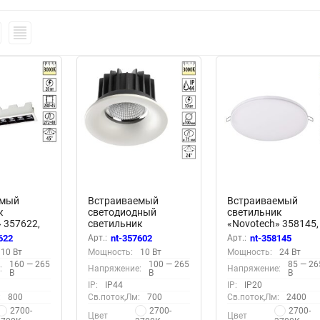
емый
Встраиваемый
Встраиваемый
к
светодиодный
светильник
 357622,
светильник
«Novotech» 358145,
TEY
«Novotech» 357602,
серия: MON
622
Арт.:
nt-357602
Арт.:
nt-358145
емый)
серия: DRUM
10 Вт
Мощность:
10 Вт
Мощность:
24 Вт
(встраиваемый)
160 — 265
100 — 265
85 — 26
:
Напряжение:
Напряжение:
В
В
В
IP:
IP44
IP:
IP20
:
800
Св.поток,Лм:
700
Св.поток,Лм:
2400
2700-
2700-
2700-
Цвет
Цвет