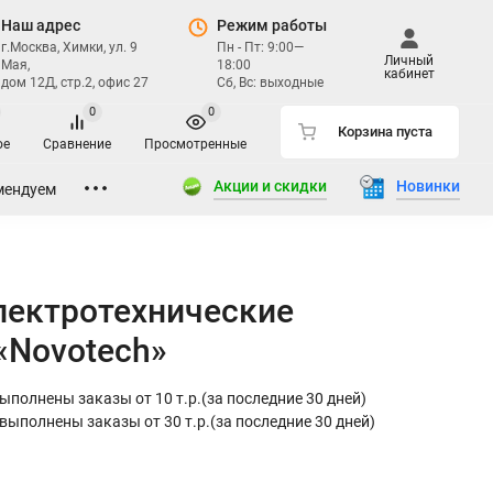
Наш адрес
Режим работы
г.Москва, Химки, ул. 9
Пн - Пт: 9:00—
Личный
Мая,
18:00
кабинет
дом 12Д, стр.2, офис 27
Сб, Вс: выходные
0
0
Корзина пуста
ое
Сравнение
Просмотренные
Акции и скидки
Новинки
мендуем
лектротехнические
«Novotech»
 выполнены заказы от 10 т.р.(за последние 30 дней)
е выполнены заказы от 30 т.р.(за последние 30 дней)