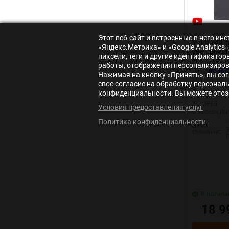
Этот веб-сайт и встроенные в него и
Уличный 
«Яндекс.Метрика» и «Google Analytic
светильни
пиксели, теги и другие идентификато
«Novotech»
работы, отображения персонализирова
серия: RO
Арт.:
nt-357
Нажимая на кнопку «Принять», вы сог
(накладно
Мощность:
свое согласие на обработку персонал
Напряжение
конфиденциальности. Вы можете отозв
IP:
IP65
Условия предоставления услуг
Св.поток,Лм
Политика конфиденциальности
Цвет
свечения:
В налич
18 