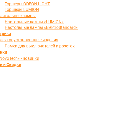
Торшеры ODEON LIGHT
Торшеры LUMION
астольные лампы
Настольные лампы «LUMION»
Настольные лампы «ElektroStandard»
трика
лектроустановочные изделия
Рамки для выключателей и розеток
нки
NovoTech» - новинки
и и Скидки