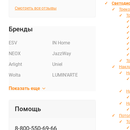
Светоди
Смотреть все отзывы
Треко
Т
Бренды
ESV
IN Home
NEOX
JazzWay
Т
Arlight
Uniel
Накл
Н
Wolta
LUMIN'ARTE
Показать еще
Н
Н
Помощь
Пото
Т
8-800-550-69-66