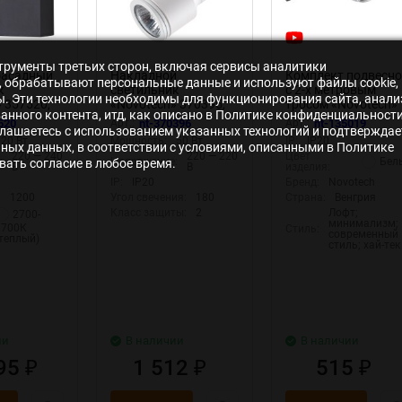
нструменты третьих сторон, включая сервисы аналитики
фасадный
Накладной
Комплект подвесно
s», обрабатывают персональные данные и используют файлы cookie,
к
светильник
с 2-х метровым
ры. Эти технологии необходимы для функционирования сайта, анали
 357520,
«Novotech» 370396,
тросом «Novotech»
нного контента, итд, как описано в Политике конфиденциальности
CA
серия: PIPE
135019 (крепление 
520
Арт.:
nt-370396
Арт.:
nt-135019
лашаетесь с использованием указанных технологий и подтверждае
й)
(накладной)
треку)
20 Вт
Мощность:
50 Вт
IP:
IP20
ьных данных, в соответствии с условиями, описанными в Политике
220 — 240
220 — 220
Цвет
Бел
:
Напряжение:
ать согласие в любое время.
В
В
изделия:
IP:
IP20
Бренд:
Novotech
:
1200
Угол свечения:
180
Страна:
Венгрия
Класс защиты:
2
Лофт;
2700-
минимализм;
3700К
Стиль:
современный
(теплый)
стиль; хай-тек
ии
В наличии
В наличии
995
1 512
515
₽
₽
₽