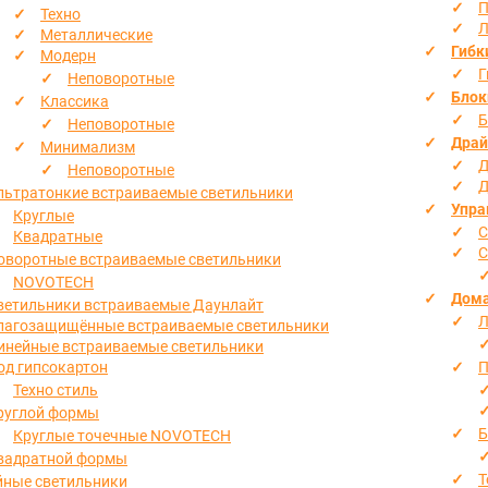
П
Техно
Л
Металлические
Гибк
Модерн
Г
Неповоротные
Блок
Классика
Б
Неповоротные
Драй
Минимализм
Д
Неповоротные
Д
льтратонкие встраиваемые светильники
Упра
Круглые
С
Квадратные
С
оворотные встраиваемые светильники
NOVOTECH
Дома
ветильники встраиваемые Даунлайт
Л
лагозащищённые встраиваемые светильники
инейные встраиваемые светильники
од гипсокартон
П
Техно стиль
руглой формы
Б
Круглые точечные NOVOTECH
вадратной формы
Т
йные светильники