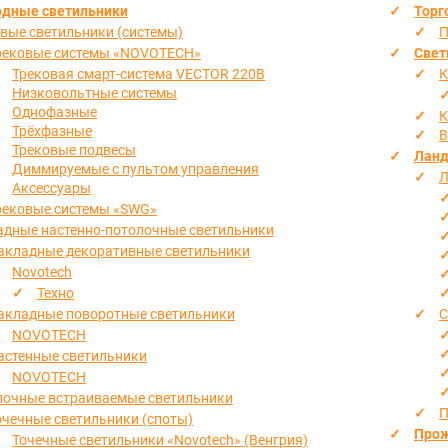
одные светильники
Торг
вые светильники (системы)
П
рековые системы «NOVOTECH»
Свет
Трековая смарт-система VECTOR 220В
К
Низковольтные системы
Однофазные
К
Трёхфазные
В
Трековые подвесы
Ланд
Диммируемые с пультом управления
Л
Аксессуары
рековые системы «SWG»
адные настенно-потолочные светильники
акладные декоративные светильники
Novotech
Техно
акладные поворотные светильники
С
NOVOTECH
астенные светильники
NOVOTECH
лочные встраиваемые светильники
П
очечные светильники (споты)
Прож
Точечные светильники «Novotech» (Венгрия)