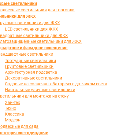
овые светильники
одвесные светильники для торговли
ильники для ЖКХ
руглые светильники для ЖКХ
LED светильники для ЖКХ
вадратные светильники для ЖКХ
лагозащищённые светильники для ЖКХ
шафтное и фасадное освещение
андшафтные светильники
Тротуарные светильники
Грунтовые светильники
Архитектурная подсветка
Декоративные светильники
Садовые на солнечных батареях с датчиком света
Настольные уличные светильники
ветильники для монтажа на стену
Хай-тек
Техно
Классика
Модерн
одвесные для сада
екторы светодиодные