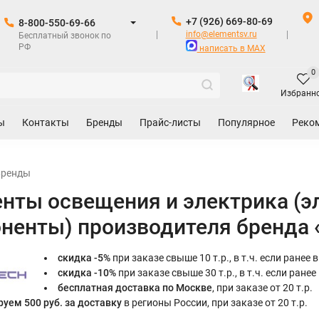
+7 (926) 669-80-69
8-800-550-69-66
info@elementsv.ru
Бесплатный звонок по
РФ
написать в MAX
0
Избранн
ы
Контакты
Бренды
Прайс-листы
Популярное
Реко
Бренды
нты освещения и электрика (э
ненты) производителя бренда 
скидка -5%
при заказе свыше 10 т.р., в т.ч. если ранее
скидка -10%
при заказе свыше 30 т.р., в т.ч. если ране
бесплатная доставка по Москве
, при заказе от 20 т.р.
уем 500 руб. за доставку
в регионы России, при заказе от 20 т.р.