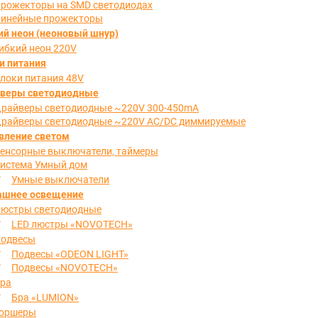
рожекторы на SMD светодиодах
инейные прожекторы
ий неон (неоновый шнур)
ибкий неон 220V
и питания
локи питания 48V
веры светодиодные
райверы светодиодные ~220V 300-450mA
райверы светодиодные ~220V AC/DC диммируемые
вление светом
енсорные выключатели, таймеры
истема Умный дом
Умные выключатели
шнее освещение
юстры светодиодные
LED люстры «NOVOTECH»
одвесы
Подвесы «ODEON LIGHT»
Подвесы «NOVOTECH»
ра
Бра «LUMION»
оршеры