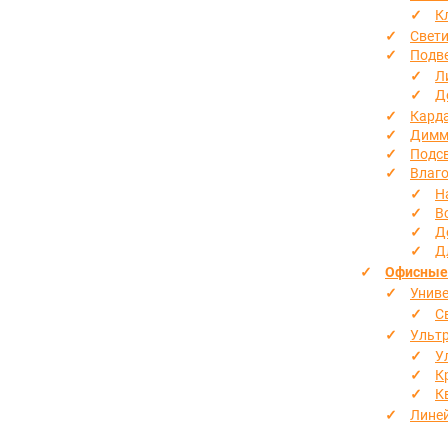
К
Свети
Подв
Л
Д
Кард
Димм
Подсв
Влаг
Н
В
Д
Д
Офисные
Униве
С
Ультр
У
К
К
Линей