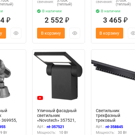
3700К
3700К
3700К
свечения:
свечения:
(теплый)
(теплый)
(теплый)
ии
В наличии
В наличии
94
2 552
3 465
₽
₽
₽
у
В корзину
В корзину
ный
Уличный фасадный
Светильник
к
светильник
трехфазный
 369955,
«Novotech» 357521,
трековый
NDSCAPE
серия: ROCA
светодиодный
955
Арт.:
nt-357521
Арт.:
nt-358845
(накладной)
«Novotech» 358845,
9 Вт
Мощность:
10 Вт
Мощность:
30 Вт
серия: ITER