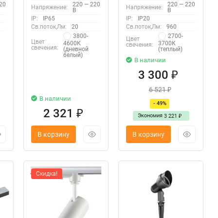
20
220 — 220
220 — 220
планке)
Напряжение:
Напряжение:
В
В
IP:
IP65
IP:
IP20
Св.поток,Лм:
20
Св.поток,Лм:
960
3800-
2700-
Цвет
Цвет
4600К
3700К
свечения:
свечения:
(дневной
(теплый)
белый)
В наличии
3 300
₽
6 521
₽
В наличии
- 49%
2 321
₽
Экономия
3 221
₽
В корзину
В корзину
Скидка!