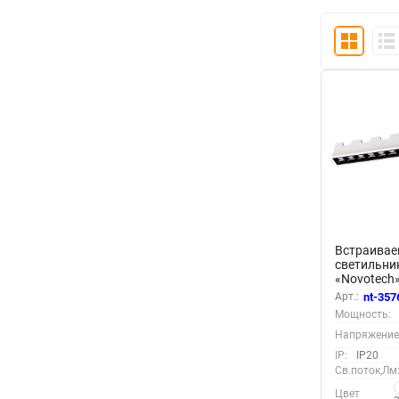
Встраива
светильни
«Novotech»
серия: AN
Арт.:
nt-357
(встраива
Мощность:
Напряжение
IP:
IP20
Св.поток,Лм
Цвет