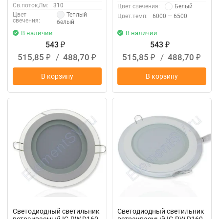
Св.поток,Лм:
310
Белый
Цвет свечения:
Теплый
Цвет
Цвет.темп:
6000 — 6500
свечения:
белый
В наличии
В наличии
543
543
₽
₽
515,85
/
488,70
515,85
/
488,70
₽
₽
₽
₽
В корзину
В корзину
Светодиодный светильник
Светодиодный светильник
встраиваемый IC-RW D160
встраиваемый IC-RW D160