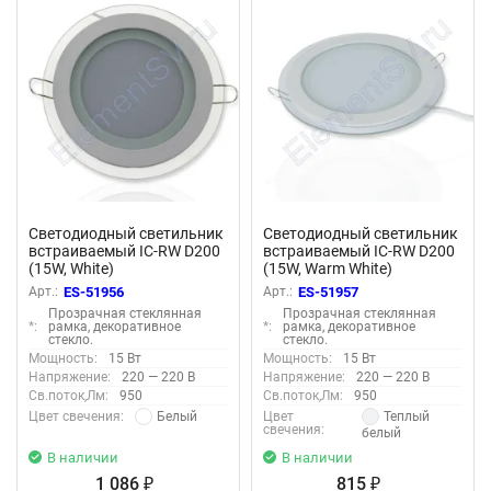
Светодиодный светильник
Светодиодный светильник
встраиваемый IC-RW D200
встраиваемый IC-RW D200
(15W, White)
(15W, Warm White)
Арт.:
ES-51956
Арт.:
ES-51957
Прозрачная стеклянная
Прозрачная стеклянная
*:
рамка, декоративное
*:
рамка, декоративное
стекло.
стекло.
Мощность:
15 Вт
Мощность:
15 Вт
Напряжение:
220 — 220 В
Напряжение:
220 — 220 В
Св.поток,Лм:
950
Св.поток,Лм:
950
Белый
Теплый
Цвет свечения:
Цвет
свечения:
белый
В наличии
В наличии
1 086
815
₽
₽