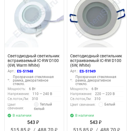
Светодиодный светильник
Светодиодный светильник
встраиваемый IC-RW D100
встраиваемый IC-RW D100
(6W, Warm White)
(6W, White)
Арт.:
ES-51948
Арт.:
ES-51949
Прозрачная стеклянная
Прозрачная стеклянная
*:
рамка, декоративное
*:
рамка, декоративное
стекло.
стекло.
Мощность:
6 Вт
Мощность:
6 Вт
Напряжение:
110 — 240 В
Напряжение:
220 — 220 В
Св.поток,Лм:
310
Св.поток,Лм:
310
Теплый
Белый
Цвет
Цвет свечения:
свечения:
белый
В наличии
В наличии
543
543
₽
₽
515,85
/
488,70
515,85
/
488,70
₽
₽
₽
₽