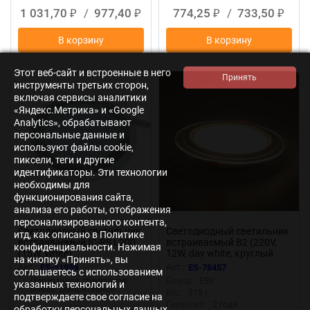
1 031,70
/
977,40
774,25
/
733,50
₽
₽
₽
₽
В корзину
В корзину
Этот веб-сайт и встроенные в него
инструменты третьих сторон,
включая сервисы аналитики
«Яндекс.Метрика» и «Google
Analytics», обрабатывают
персональные данные и
используют файлы cookie,
пиксели, теги и другие
идентификаторы. Эти технологии
необходимы для
функционирования сайта,
анализа его работы, отображения
персонализированного контента,
Светодиодный светильник
Светодиодный светильник
итд, как описано в Политике
встраиваемый IC-RS L200
встраиваемый B2 (220V,
конфиденциальности. Нажимая
(15W, White)
12W, day white, круглый
на кнопку «Принять», вы
D160mm, стеклянная
Арт.:
ES-51959
Арт.:
ES-78457
соглашаетесь с использованием
рамка)
Прозрачная стеклянная
Бренд:
ESV
указанных технологий и
*:
рамка, декоративное
Вес:
315 г
подтверждаете свое согласие на
стекло.
Гарантия:
2 года
обработку персональных данных,
Мощность:
15 Вт