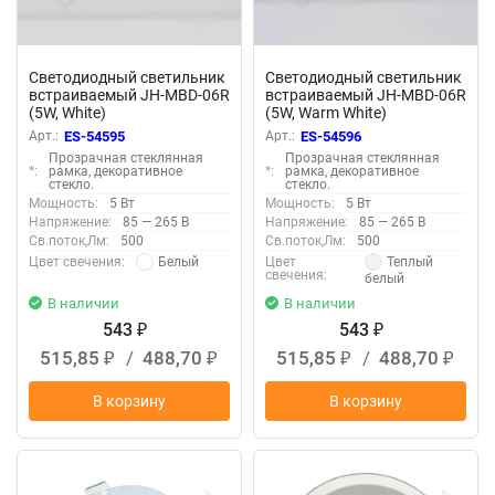
Светодиодный светильник
Светодиодный светильник
встраиваемый JH-MBD-06R
встраиваемый JH-MBD-06R
(5W, White)
(5W, Warm White)
Арт.:
ES-54595
Арт.:
ES-54596
Прозрачная стеклянная
Прозрачная стеклянная
*:
рамка, декоративное
*:
рамка, декоративное
стекло.
стекло.
Мощность:
5 Вт
Мощность:
5 Вт
Напряжение:
85 — 265 В
Напряжение:
85 — 265 В
Св.поток,Лм:
500
Св.поток,Лм:
500
Белый
Теплый
Цвет свечения:
Цвет
свечения:
белый
В наличии
В наличии
543
543
₽
₽
515,85
/
488,70
515,85
/
488,70
₽
₽
₽
₽
В корзину
В корзину