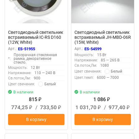
Светодиодный светильник
Светодиодный светильник
встраиваемый IC-RS D160
встраиваемый JH-MBD-06R
(12W, White)
(15W, White)
Арт.:
ES-51955
Арт.:
ES-54599
Прозрачная стеклянная
Мощность:
15 Вт
*:
рамка, декоративное
Напряжение:
85 — 265 В
стекло.
Св.поток,Лм:
1080
Мощность:
12 Вт
Белый
Цвет свечения:
Напряжение:
110 — 240 В
Цвет.темп:
6000 — 7000
Св.поток,Лм:
900
Белый
Цвет свечения:
В наличии
В наличии
815
1 086
₽
₽
774,25
/
733,50
1 031,70
/
977,40
₽
₽
₽
₽
В корзину
В корзину