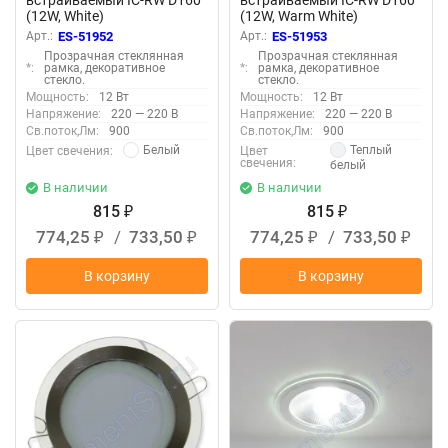
(12W, White)
(12W, Warm White)
Арт.:
ES-51952
Арт.:
ES-51953
Прозрачная стеклянная
Прозрачная стеклянная
*:
рамка, декоративное
*:
рамка, декоративное
стекло.
стекло.
Мощность:
12 Вт
Мощность:
12 Вт
Напряжение:
220 — 220 В
Напряжение:
220 — 220 В
Св.поток,Лм:
900
Св.поток,Лм:
900
Белый
Теплый
Цвет свечения:
Цвет
свечения:
белый
В наличии
В наличии
815
815
₽
₽
774,25
/
733,50
774,25
/
733,50
₽
₽
₽
₽
В корзину
В корзину