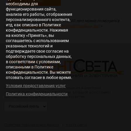
В корзину
необходимы для
функционирования сайта,
анализа его работы, отображения
персонализированного контента,
*
алюминиевый профиль для монтажа LED лент можно посмотреть в
итд, как описано в Политике
разделе
«
Алюминиевый профиль для светодиодных лент
».
конфиденциальности. Нажимая
на кнопку «Принять», вы
соглашаетесь с использованием
указанных технологий и
подтверждаете свое согласие на
обработку персональных данных,
в соответствии с условиями,
описанными в Политике
конфиденциальности. Вы можете
отозвать согласие в любое время.
Условия предоставления услуг
Интернет-магазин светодиодного освещения и электрики
«Элемент света». Работаем с 2014 года. Большой ассортимент
Политика конфиденциальности
светодиодной продукции и электрики, гарантии.
|
Политика персональных данных
Карта сайта