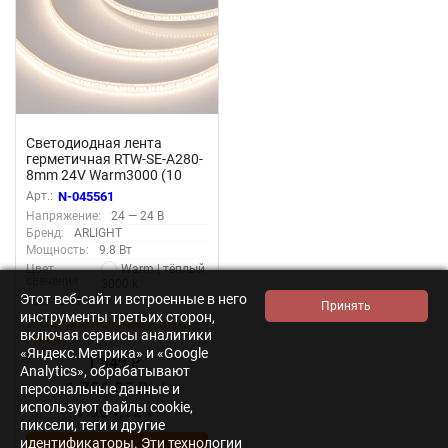
Светодиодная лента
герметичная RTW-SE-A280-
8mm 24V Warm3000 (10
W/m, IP65, 5m) (Arlight, 5
Арт.:
N-045561
лет)
Напряжение:
24 — 24 В
Бренд:
ARLIGHT
Мощность:
9.8 Вт
Warm | тёплый
Цвет
свечения:
3000 k
Этот веб-сайт и встроенные в него
Ток:
0.41 А
инструменты третьих сторон,
Уточняйте наличие и цену
включая сервисы аналитики
товара
«Яндекс.Метрика» и «Google
1 849
₽
Analytics», обрабатывают
1 756,55
/
персональные данные и
₽
используют файлы cookie,
1 664,10
₽
пиксели, теги и другие
идентификаторы. Эти технологии