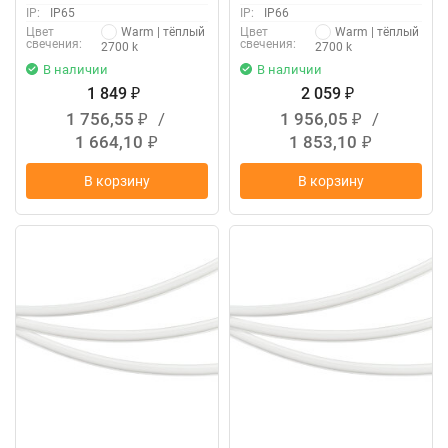
IP:
IP65
IP:
IP66
Warm | тёплый
Warm | тёплый
Цвет
Цвет
свечения:
свечения:
2700 k
2700 k
В наличии
В наличии
1 849
2 059
₽
₽
1 756,55
/
1 956,05
/
₽
₽
1 664,10
1 853,10
₽
₽
В корзину
В корзину