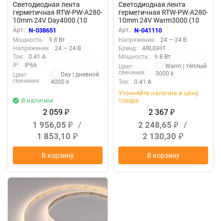
Светодиодная лента
Светодиодная лента
герметичная RTW-PW-A280-
герметичная RTW-PW-A280-
10mm 24V Day4000 (10
10mm 24V Warm3000 (10
W/m, IP66, 2835, 5m)
W/m, IP66, 2835, 5m)
Арт.:
N-038651
Арт.:
N-041110
(Arlight, Матовая)
(Arlight, Матовая)
Мощность:
9.8 Вт
Напряжение:
24 — 24 В
Напряжение:
24 — 24 В
Бренд:
ARLIGHT
Ток:
0.41 А
Мощность:
9.8 Вт
IP:
IP66
Warm | тёплый
Цвет
свечения:
3000 k
Day | дневной
Цвет
свечения:
4000 k
Ток:
0.41 А
Уточняйте наличие и цену
В наличии
товара
2 059
2 367
₽
₽
1 956,05
/
2 248,65
/
₽
₽
1 853,10
2 130,30
₽
₽
В корзину
В корзину