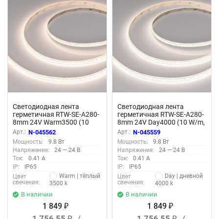
Светодиодная лента
Светодиодная лента
герметичная RTW-SE-A280-
герметичная RTW-SE-A280-
8mm 24V Warm3500 (10
8mm 24V Day4000 (10 W/m,
W/m, IP65, 5m) (Arlight, 5
IP65, 5m) (Arlight, 5 лет)
Арт.:
N-045562
Арт.:
N-045559
лет)
Мощность:
9.8 Вт
Мощность:
9.8 Вт
Напряжение:
24 — 24 В
Напряжение:
24 — 24 В
Ток:
0.41 А
Ток:
0.41 А
IP:
IP65
IP:
IP65
Warm | тёплый
Day | дневной
Цвет
Цвет
свечения:
свечения:
3500 k
4000 k
В наличии
В наличии
1 849
1 849
₽
₽
1 756,55
/
1 756,55
/
₽
₽