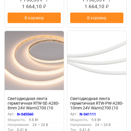
1 664,10
1 664,10
₽
₽
В корзину
В корзину
Светодиодная лента
Светодиодная лента
герметичная RTW-SE-A280-
герметичная RTW-PW-A280-
8mm 24V Warm2700 (10
10mm 24V Warm2700 (10
W/m, IP65, 5m) (Arlight, 5
W/m, IP66, 2835, 5m)
Арт.:
N-045560
Арт.:
N-041111
лет)
(Arlight, Матовая)
Мощность:
9.8 Вт
Мощность:
9.8 Вт
Напряжение:
24 — 24 В
Напряжение:
24 — 24 В
Ток:
0.41 А
Ток:
0.41 А