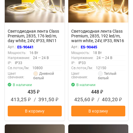
Светодиодная лента Class
Светодиодная лента Class
Premium, 2835, 176 led/m,
Premium, 2835, 192 led/m,
day white, 24V, IP33, RN11
warm white, 24V, IP33, RN16
Арт.:
ES-90441
Арт.:
ES-90445
Мощность:
16 Вт
Мощность:
18 Вт
Напряжение:
24 — 24 В
Напряжение:
24 — 24 В
IP:
IP33
IP:
IP33
Св.поток,Лм:
10800
Св.поток,Лм:
12150
Дневной
Теплый
Цвет
Цвет
свечения:
свечения:
белый
белый
В наличии
В наличии
435
448
₽
₽
413,25
/
391,50
425,60
/
403,20
₽
₽
₽
₽
В корзину
В корзину