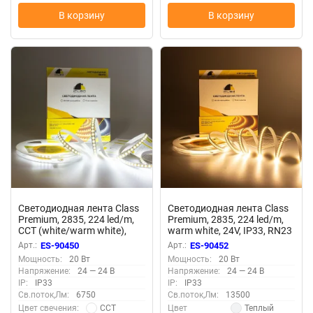
В корзину
В корзину
Светодиодная лента Class
Светодиодная лента Class
Premium, 2835, 224 led/m,
Premium, 2835, 224 led/m,
CCT (white/warm white),
warm white, 24V, IP33, RN23
24V, IP33, RN21
Арт.:
ES-90450
Арт.:
ES-90452
Мощность:
20 Вт
Мощность:
20 Вт
Напряжение:
24 — 24 В
Напряжение:
24 — 24 В
IP:
IP33
IP:
IP33
Св.поток,Лм:
6750
Св.поток,Лм:
13500
CCT
Теплый
Цвет свечения:
Цвет