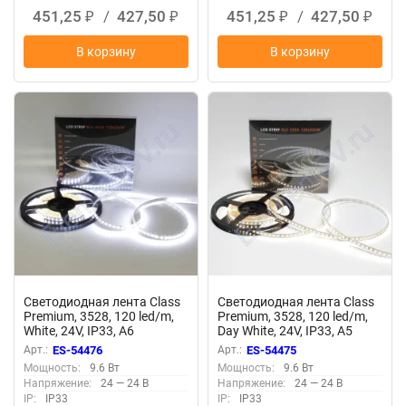
451,25
/
427,50
451,25
/
427,50
₽
₽
₽
₽
В корзину
В корзину
Светодиодная лента Class
Светодиодная лента Class
Premium, 3528, 120 led/m,
Premium, 3528, 120 led/m,
White, 24V, IP33, А6
Day White, 24V, IP33, А5
Арт.:
ES-54476
Арт.:
ES-54475
Мощность:
9.6 Вт
Мощность:
9.6 Вт
Напряжение:
24 — 24 В
Напряжение:
24 — 24 В
IP:
IP33
IP:
IP33