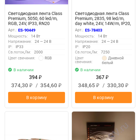
Светодиодная лента Class
Светодиодная лента Class
Premium, 5050, 60 led/m,
Premium, 2835, 98 led/m,
RGB, 24V, IP33, RN20
day white, 24V, 14W/m, IP20,
A61
Арт.:
ES-90449
Арт.:
ES-78403
Мощность:
14 Вт
Мощность:
14 Вт
Напряжение:
24 — 24 В
Напряжение:
24 — 24 В
IP:
IP33
IP:
IP20
Св.поток,Лм:
2000
Св.поток,Лм:
7250
RGB
Дневной
Цвет свечения:
Цвет
свечения:
белый
В наличии
В наличии
394
367
₽
₽
374,30
/
354,60
348,65
/
330,30
₽
₽
₽
₽
В корзину
В корзину