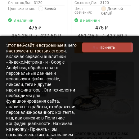
Св.поток,Лм:
3120
Св.поток,Лм:
3120
Белый
Дневной
Цвет свечения:
Цвет
свечения:
белый
В наличии
В наличии
475
475
₽
₽
451,25
/
427,50
451,25
/
427,50
₽
₽
₽
₽
Этот веб-сайт и встроенные в него
В корзину
В корзину
инструменты третьих сторон,
включая сервисы аналитики
«Яндекс.Метрика» и «Google
Analytics», обрабатывают
персональные данные и
используют файлы cookie,
пиксели, теги и другие
идентификаторы. Эти технологии
необходимы для
функционирования сайта,
анализа его работы, отображения
персонализированного контента,
итд, как описано в Политике
конфиденциальности. Нажимая
на кнопку «Принять», вы
Светодиодная лента Class
Светодиодная лента Class
соглашаетесь с использованием
Premium, 5050, 60 led/m,
Premium, 5050, 60 led/m,