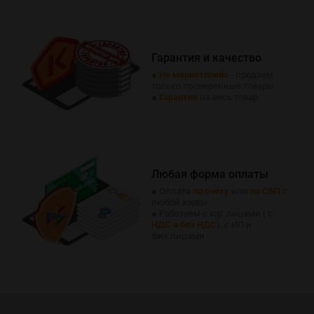
Гарантия и качество
●
Не меркетплейс
- продаем
только проверенные товары
●
Гарантия
на весь товар
Любая форма оплаты
● Оплата
по счёту
или
по СБП
с
любой карты
● Работаем с юр. лицами (
с
НДС и без НДС
), с ИП и
физ.лицами