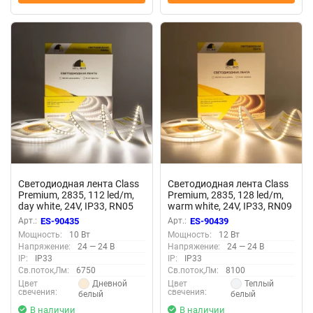
Светодиодная лента Class
Светодиодная лента Class
Premium, 2835, 112 led/m,
Premium, 2835, 128 led/m,
day white, 24V, IP33, RN05
warm white, 24V, IP33, RN09
Арт.:
ES-90435
Арт.:
ES-90439
Мощность:
10 Вт
Мощность:
12 Вт
Напряжение:
24 — 24 В
Напряжение:
24 — 24 В
IP:
IP33
IP:
IP33
Св.поток,Лм:
6750
Св.поток,Лм:
8100
Дневной
Теплый
Цвет
Цвет
свечения:
свечения:
белый
белый
В наличии
В наличии