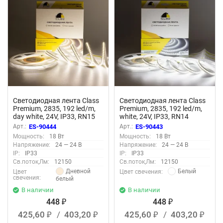
Светодиодная лента Class
Светодиодная лента Class
Premium, 2835, 192 led/m,
Premium, 2835, 192 led/m,
day white, 24V, IP33, RN15
white, 24V, IP33, RN14
Арт.:
ES-90444
Арт.:
ES-90443
Мощность:
18 Вт
Мощность:
18 Вт
Напряжение:
24 — 24 В
Напряжение:
24 — 24 В
IP:
IP33
IP:
IP33
Св.поток,Лм:
12150
Св.поток,Лм:
12150
Дневной
Белый
Цвет
Цвет свечения:
свечения:
белый
В наличии
В наличии
448
448
₽
₽
425,60
/
403,20
425,60
/
403,20
₽
₽
₽
₽