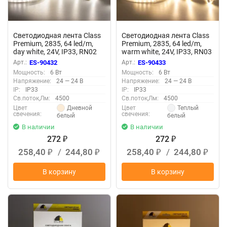
Светодиодная лента Class
Светодиодная лента Class
Premium, 2835, 64 led/m,
Premium, 2835, 64 led/m,
day white, 24V, IP33, RN02
warm white, 24V, IP33, RN03
Арт.:
ES-90432
Арт.:
ES-90433
Мощность:
6 Вт
Мощность:
6 Вт
Напряжение:
24 — 24 В
Напряжение:
24 — 24 В
IP:
IP33
IP:
IP33
Св.поток,Лм:
4500
Св.поток,Лм:
4500
Дневной
Теплый
Цвет
Цвет
свечения:
свечения:
белый
белый
В наличии
В наличии
272
272
₽
₽
258,40
/
244,80
258,40
/
244,80
₽
₽
₽
₽
В корзину
В корзину