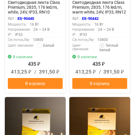
Светодиодная лента Class
Светодиодная лента Class
Premium, 2835, 176 led/m,
Premium, 2835, 176 led/m,
white, 24V, IP33, RN10
warm white, 24V, IP33, RN12
Арт.:
ES-90440
Арт.:
ES-90442
Мощность:
16 Вт
Мощность:
16 Вт
Напряжение:
24 — 24 В
Напряжение:
24 — 24 В
IP:
IP33
IP:
IP33
Св.поток,Лм:
10800
Св.поток,Лм:
10800
Белый
Теплый
Цвет свечения:
Цвет
свечения:
белый
В наличии
В наличии
435
435
₽
₽
413,25
/
391,50
413,25
/
391,50
₽
₽
₽
₽
В корзину
В корзину