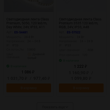
Светодиодная лента Class
Светодиодная лента Class
Premium, 5050, 120 led/m,
Premium 3535 120 led/m,
Day White, 24V, IP33, А11
RGB, 24V, IP33, А48
Арт.:
ES-54481
Арт.:
ES-57522
Мощность:
28.8 Вт
Мощность:
24 Вт
Напряжение:
24 — 24 В
Напряжение:
24 — 24 В
IP:
IP33
IP:
IP33
Св.поток,Лм:
10800
RGB
Цвет свечения:
Дневной
Цвет
Угол свечения:
120
свечения:
белый
В наличии
1 222
В наличии
₽
1 086
1 160,90
/
₽
₽
1 031,70
/
977,40
1 099,80
₽
₽
₽
В корзину
В корзину
Показать еще