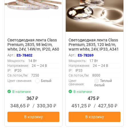
Светодиодная лента Class
Светодиодная лента Class
Premium, 2835, 98 led/m,
Premium, 2835, 120 led/m,
white, 24V, 14W/m, IP20, A60
warm white, 24V, IP33, A341
Арт.:
ES-78402
Арт.:
ES-78269
Мощность:
14 Вт
Мощность:
17 Вт
Напряжение:
24 — 24 В
Напряжение:
24 — 24 В
IP:
IP20
IP:
IP33
Св.поток,Лм:
7250
Св.поток,Лм:
8000
Белый
Теплый
Цвет свечения:
Цвет
свечения:
белый
В наличии
В наличии
367
475
₽
₽
348,65
/
330,30
451,25
/
427,50
₽
₽
₽
₽
В корзину
В корзину