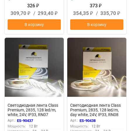
326
373
₽
₽
309,70
/
293,40
354,35
/
335,70
₽
₽
₽
₽
В корзину
В корзину
Светодиодная лента Class
Светодиодная лента Class
Premium, 2835, 128 led/m,
Premium, 2835, 128 led/m,
white, 24V, IP33, RN07
day white, 24V, IP33, RN08
Арт.:
ES-90437
Арт.:
ES-90438
Мощность:
12 Вт
Мощность:
12 Вт