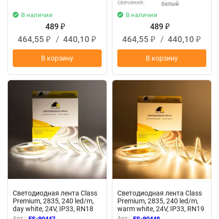
свечения:
белый
В наличии
В наличии
489
489
₽
₽
464,55
/
440,10
464,55
/
440,10
₽
₽
₽
₽
В корзину
В корзину
Светодиодная лента Class
Светодиодная лента Class
Premium, 2835, 240 led/m,
Premium, 2835, 240 led/m,
day white, 24V, IP33, RN18
warm white, 24V, IP33, RN19
Арт.:
ES-90447
Арт.:
ES-90448