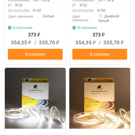
Напряжение:
24 — 24 В
Напряжение:
24 — 24 В
IP:
IP33
IP:
IP33
Св.поток,Лм:
8100
Св.поток,Лм:
8100
Белый
Дневной
Цвет свечения:
Цвет
свечения:
белый
В наличии
В наличии
373
373
₽
₽
354,35
/
335,70
354,35
/
335,70
₽
₽
₽
₽
В корзину
В корзину