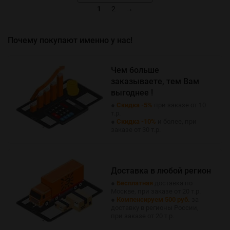
1
2
→
Почему покупают именно у нас!
Чем больше
заказываете, тем Вам
выгоднее !
●
Скидка -5%
при заказе от 10
т.р.
●
Скидка -10%
и более, при
заказе от 30 т.р.
Доставка в любой регион
●
Бесплатная
доставка по
Москве, при заказе от 20 т.р.
●
Компенсируем 500 руб.
за
доставку в регионы России,
при заказе от 20 т.р.