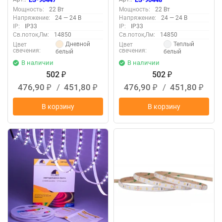
Мощность:
22 Вт
Мощность:
22 Вт
Напряжение:
24 — 24 В
Напряжение:
24 — 24 В
IP:
IP33
IP:
IP33
Св.поток,Лм:
14850
Св.поток,Лм:
14850
Дневной
Теплый
Цвет
Цвет
свечения:
свечения:
белый
белый
В наличии
В наличии
502
502
₽
₽
476,90
/
451,80
476,90
/
451,80
₽
₽
₽
₽
В корзину
В корзину