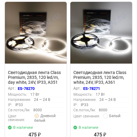
Светодиодная лента Class
Светодиодная лента Class
Premium, 2835, 120 led/m,
Premium, 2835, 120 led/m,
day white, 24V, IP33, A351
white, 24V, IP33, A361
Арт.:
ES-78270
Арт.:
ES-78271
Мощность:
17 Вт
Мощность:
17 Вт
Напряжение:
24 — 24 В
Напряжение:
24 — 24 В
IP:
IP33
IP:
IP33
Св.поток,Лм:
8000
Св.поток,Лм:
8000
Дневной
Белый
Цвет
Цвет свечения:
свечения:
белый
В наличии
В наличии
475
475
₽
₽