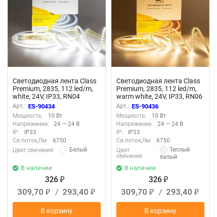
Светодиодная лента Class
Светодиодная лента Class
Premium, 2835, 112 led/m,
Premium, 2835, 112 led/m,
white, 24V, IP33, RN04
warm white, 24V, IP33, RN06
Арт.:
ES-90434
Арт.:
ES-90436
Мощность:
10 Вт
Мощность:
10 Вт
Напряжение:
24 — 24 В
Напряжение:
24 — 24 В
IP:
IP33
IP:
IP33
Св.поток,Лм:
6750
Св.поток,Лм:
6750
Белый
Теплый
Цвет свечения:
Цвет
свечения:
белый
В наличии
В наличии
326
326
₽
₽
309,70
/
293,40
309,70
/
293,40
₽
₽
₽
₽
В корзину
В корзину