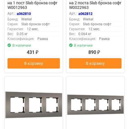
на 1 пост Slab бронза софт
на 2 поста Slab бронза софт
W0012963
W0022963
Арт.:
a062810
Арт.:
a062812
Бренд:
Werkel
Бренд:
Werkel
Серия:
Slab бронза софт
Серия:
Slab бронза софт
Гарантия:
12 мес.
Гарантия:
12 мес.
Вес:
0.05 кг
Вес:
0.064 кг
Классификация:
Рамка
Классификация:
Рамка
В наличии
В наличии
431
890
₽
₽
В корзину
В корзину
New
New