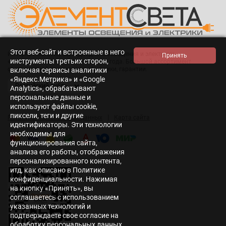
Этот веб-сайт и встроенные в него
Интернет-магазин светодиодного освещения и электрики
инструменты третьих сторон,
«Элемент света». Работаем с 2014 года. Большой ассортимент
светодиодной продукции и электрики, гарантии.
включая сервисы аналитики
«Яндекс.Метрика» и «Google
Analytics», обрабатывают
персональные данные и
используют файлы cookie,
пиксели, теги и другие
|
Политика персональных данных
Карта сайта
идентификаторы. Эти технологии
необходимы для
функционирования сайта,
анализа его работы, отображения
персонализированного контента,
итд, как описано в Политике
конфиденциальности. Нажимая
на кнопку «Принять», вы
соглашаетесь с использованием
указанных технологий и
подтверждаете свое согласие на
обработку персональных данных,