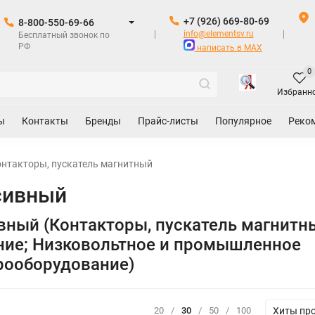
+7 (926) 669-80-69
8-800-550-69-66
info@elementsv.ru
Бесплатный звонок по
РФ
написать в MAX
0
Избранн
ы
Контакты
Бренды
Прайс-листы
Популярное
Реко
нтакторы, пускатель магнитный
сивный
вный (Контакторы, пускатель магнитн
ние; Низковольтное и промышленное
рооборудование)
Хиты пр
20
/
30
/
50
/
100