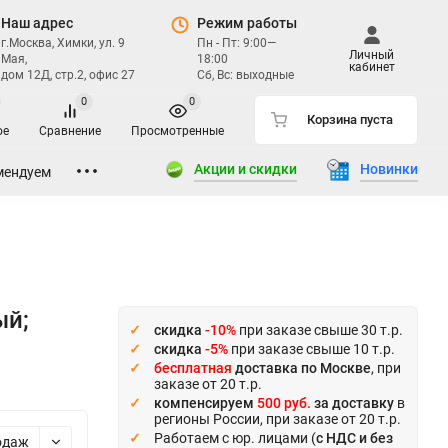
Наш адрес
Режим работы
г.Москва, Химки, ул. 9
Пн - Пт: 9:00—
Личный
Мая,
18:00
кабинет
дом 12Д, стр.2, офис 27
Сб, Вс: выходные
0
0
Корзина пуста
ое
Сравнение
Просмотренные
Акции и скидки
Новинки
мендуем
ый;
скидка
-10%
при заказе свыше 30 т.р.
скидка
-5%
при заказе свыше 10 т.р.
бесплатная
доставка по Москве
, при
заказе от 20 т.р.
компенсируем
500 руб.
за доставку
в
регионы России, при заказе от 20 т.р.
Работаем с юр. лицами (
с НДС и без
одаж