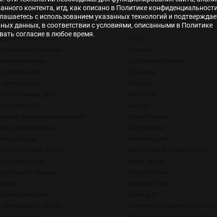
нного контента, итд, как описано в Политике конфиденциальности
лашаетесь с использованием указанных технологий и подтверждае
Г ТОВАРОВ
ДЛЯ ПОКУПАТЕЛЕЙ
ьных данных, в соответствии с условиями, описанными в Политике
ать согласие в любое время.
одные светильники
О нас
енные светильники
Скидки
ие светильники
Доставка и Оплата
 светильники
Гарантии
 светильники
Отзывы
 светильники ДКУ
Контакты
ники для ЖКХ
Бренды
тное и фасадное освещение
Прайс-листы
оры светодиодные
Популярное
ветодиодные
Рекомендуем
еон (неоновый шнур)
Как оставить отзыв на сайт
 светодиодные
Карта сайта
для лент и линеек
Яндекс-поиск
итания
Написать нам
ы светодиодные
Классы IP
 светодиоды, линзы
Политика обработки персон
светодиодные
Согласие посетителя сайта н