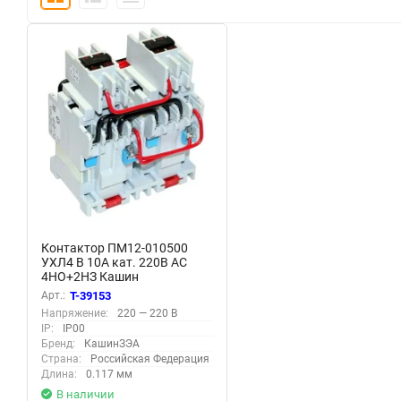
Контактор ПМ12-010500
УХЛ4 В 10А кат. 220В AC
4НО+2НЗ Кашин
020500420ВВ220000010
Арт.:
T-39153
Напряжение:
220 — 220 В
IP:
IP00
Бренд:
КашинЗЭА
Страна:
Российская Федерация
Длина:
0.117 мм
В наличии