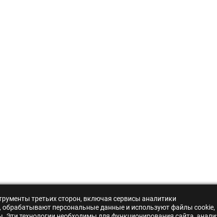
нструменты третьих сторон, включая сервисы аналитики
s», обрабатывают персональные данные и используют файлы cookie,
ры. Эти технологии необходимы для функционирования сайта, анали