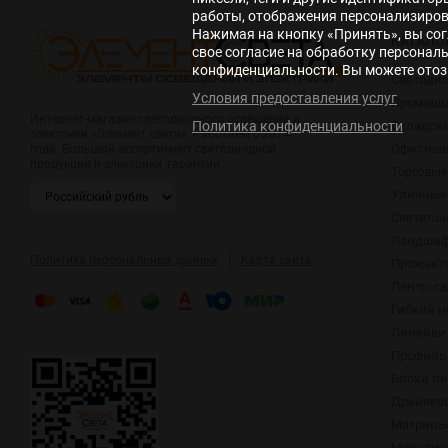
работы, отображения персонализирова
Нажимая на кнопку «Принять», вы сог
КАТАЛО
свое согласие на обработку персонал
конфиденциальности. Вы можете отозв
Светоди
Условия предоставления услуг
Промышл
Интернет-магазин светодиодного освещения и
Складск
Политика конфиденциальности
электрики «Элемент света». Работаем с 2014
Офисные
года. Большой ассортимент светодиодной
продукции и электрики, гарантии.
Торговые
Уличные
Светиль
Ландшаф
|
Политика персональных данных
Карта сайта
Прожект
Ленты с
Гибкий н
Линейки
Профиль 
Блоки п
Драйвер
Матрицы,
Модули 