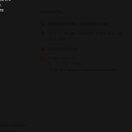
.
те
КОНТАКТЫ
8-800-550-69-66
,
+7 (926)669-80-69
141410 г.Москва, Химки, ул. 9 Мая, дом 12Д,
стр.2, офис 27
info@elementsv.ru
Режим работы:
Пн - Пт: 9:00—18:00
Сб, Вс: выходные
(по предв. договоренности)
альных данных
а обработку