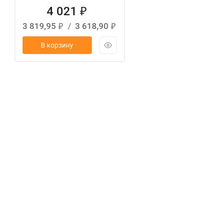
4 021
₽
3 819,95
/
3 618,90
₽
₽
В корзину