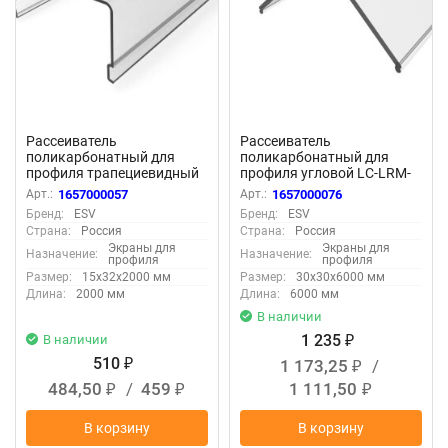
Рассеиватель
Рассеиватель
поликарбонатный для
поликарбонатный для
профиля трапециевидный
профиля угловой LC-LRM-
LC-LRM-P36T-2 прозрачный
P32L-6 прозрачный
Арт.:
1657000057
Арт.:
1657000076
Бренд:
ESV
Бренд:
ESV
Страна:
Россия
Страна:
Россия
Экраны для
Экраны для
Назначение:
Назначение:
профиля
профиля
Размер:
15x32x2000 мм
Размер:
30x30x6000 мм
Длина:
2000 мм
Длина:
6000 мм
В наличии
1 235
В наличии
₽
510
1 173,25
/
₽
₽
484,50
/
459
1 111,50
₽
₽
₽
В корзину
В корзину