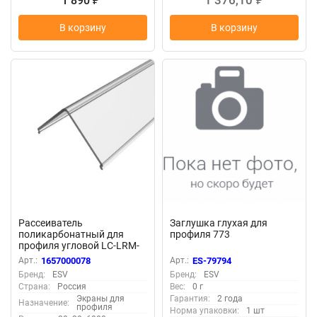
1 376,10
1 890
₽
₽
В корзину
В корзину
Рассеиватель
Заглушка глухая для
поликарбонатный для
профиля 773
профиля угловой LC-LRM-
P20L-6 прозрачный
Арт.:
1657000078
Арт.:
ES-79794
Бренд:
ESV
Бренд:
ESV
Страна:
Россия
Вес:
0 г
Экраны для
Гарантия:
2 года
Назначение:
профиля
Норма упаковки:
1 шт