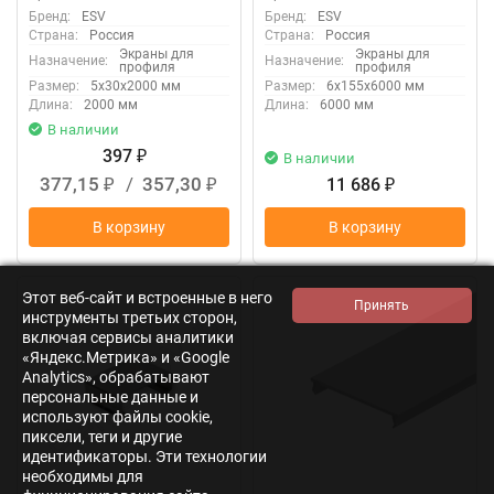
Бренд:
ESV
Бренд:
ESV
Страна:
Россия
Страна:
Россия
Экраны для
Экраны для
Назначение:
Назначение:
профиля
профиля
Размер:
5x30x2000 мм
Размер:
6x155x6000 мм
Длина:
2000 мм
Длина:
6000 мм
В наличии
397
₽
В наличии
377,15
/
357,30
11 686
₽
₽
₽
В корзину
В корзину
Этот веб-сайт и встроенные в него
инструменты третьих сторон,
включая сервисы аналитики
«Яндекс.Метрика» и «Google
Analytics», обрабатывают
персональные данные и
используют файлы cookie,
пиксели, теги и другие
идентификаторы. Эти технологии
необходимы для