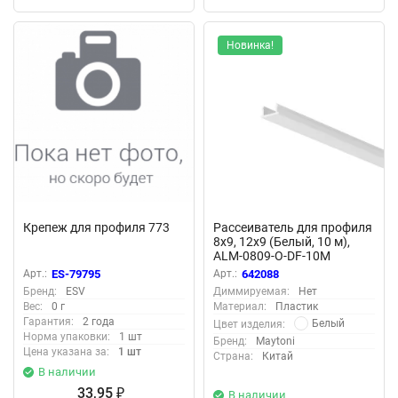
Новинка!
Крепеж для профиля 773
Рассеиватель для профиля
8x9, 12x9 (Белый, 10 м),
ALM-0809-O-DF-10M
642088 (Белый) 642088
Арт.:
ES-79795
Арт.:
642088
Бренд:
ESV
Диммируемая:
Нет
Вес:
0 г
Материал:
Пластик
Гарантия:
2 года
Белый
Цвет изделия:
Норма упаковки:
1 шт
Бренд:
Maytoni
Цена указана за:
1 шт
Страна:
Китай
В наличии
33,95
₽
В наличии