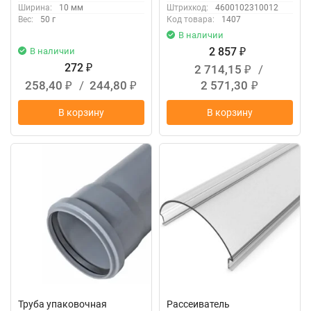
Ширина:
10 мм
Штрихкод:
4600102310012
Вес:
50 г
Код товара:
1407
В наличии
2 857
В наличии
₽
272
2 714,15
/
₽
₽
258,40
/
244,80
2 571,30
₽
₽
₽
В корзину
В корзину
Труба упаковочная
Рассеиватель