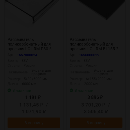
Рассеиватель
Рассеиватель
поликарбонатный для
поликарбонатный для
профиля LC-LRM-P30-6
профиля LC-LRM-BL155-2
прозрачный
чёрный
Арт.:
1657000024
Арт.:
1656000029
Бренд:
ESV
Бренд:
ESV
Страна:
Россия
Страна:
Россия
Экраны для
Экраны для
Назначение:
Назначение:
профиля
профиля
Размер:
5x30x6000 мм
Размер:
6x155x2000 мм
Длина:
6000 мм
Длина:
2000 мм
В наличии
В наличии
1 191
3 896
₽
₽
1 131,45
/
3 701,20
/
₽
₽
1 071,90
3 506,40
₽
₽
В корзину
В корзину