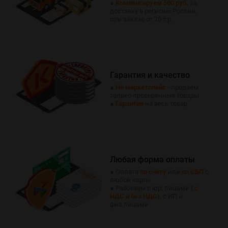
●
Компенсируем 500 руб.
за
доставку в регионы России,
при заказе от 20 т.р.
Гарантия и качество
●
Не меркетплейс
- продаем
только проверенные товары
●
Гарантия
на весь товар
Любая форма оплаты
● Оплата
по счёту
или
по СБП
с
любой карты
● Работаем с юр. лицами (
с
НДС и без НДС
), с ИП и
физ.лицами