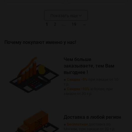
Показать еще
1
2
...
19
→
Почему покупают именно у нас!
Чем больше
заказываете, тем Вам
выгоднее !
●
Скидка -5%
при заказе от 10
т.р.
●
Скидка -10%
и более, при
заказе от 30 т.р.
Доставка в любой регион
●
Бесплатная
доставка по
Москве, при заказе от 20 т.р.