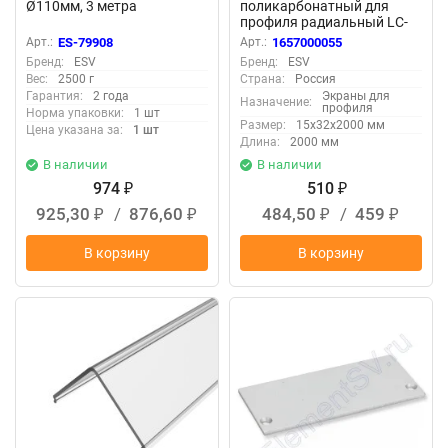
Ø110мм, 3 метра
поликарбонатный для
профиля радиальный LC-
LRM-P36R-2 прозрачный
Арт.:
ES-79908
Арт.:
1657000055
Бренд:
ESV
Бренд:
ESV
Вес:
2500 г
Страна:
Россия
Гарантия:
2 года
Экраны для
Назначение:
профиля
Норма упаковки:
1 шт
Размер:
15x32x2000 мм
Цена указана за:
1 шт
Длина:
2000 мм
В наличии
В наличии
974
510
₽
₽
925,30
/
876,60
484,50
/
459
₽
₽
₽
₽
В корзину
В корзину