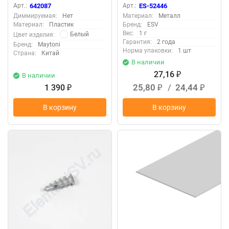
DF-2M 642087 (Белый)
Арт.:
642087
Арт.:
ES-52446
642087
Диммируемая:
Нет
Материал:
Металл
Материал:
Пластик
Бренд:
ESV
Вес:
1 г
Белый
Цвет изделия:
Гарантия:
2 года
Бренд:
Maytoni
Норма упаковки:
1 шт
Страна:
Китай
В наличии
27,16
В наличии
₽
25,80
/
24,44
1 390
₽
₽
₽
В корзину
В корзину