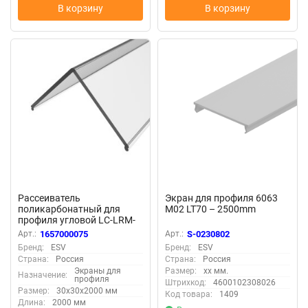
В корзину
В корзину
Рассеиватель
Экран для профиля 6063
поликарбонатный для
M02 LT70 – 2500mm
профиля угловой LC-LRM-
P32L-2 прозрачный
Арт.:
1657000075
Арт.:
S-0230802
Бренд:
ESV
Бренд:
ESV
Страна:
Россия
Страна:
Россия
Экраны для
Размер:
xx мм.
Назначение:
профиля
Штрихкод:
4600102308026
Размер:
30x30x2000 мм
Код товара:
1409
Длина:
2000 мм