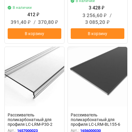
В наличии
3 428
В наличии
₽
412
3 256,60
/
₽
₽
391,40
/
370,80
3 085,20
₽
₽
₽
В корзину
В корзину
Рассеиватель
Рассеиватель
поликарбонатный для
поликарбонатный для
профиля LC-LRM-P30-2
профиля LC-LRM-BL155-6
прозрачный
чёрный
Арт.:
1657000023
Арт.:
1656000030