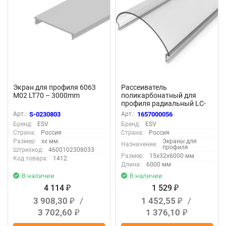
Экран для профиля 6063
Рассеиватель
M02 LT70 – 3000mm
поликарбонатный для
профиля радиальный LC-
LRM-P36R-6 прозрачный
Арт.:
S-0230803
Арт.:
1657000056
Бренд:
ESV
Бренд:
ESV
Страна:
Россия
Страна:
Россия
Размер:
xx мм.
Экраны для
Назначение:
профиля
Штрихкод:
4600102308033
Размер:
15x32x6000 мм
Код товара:
1412
Длина:
6000 мм
В наличии
В наличии
4 114
1 529
₽
₽
3 908,30
/
1 452,55
/
₽
₽
3 702,60
1 376,10
₽
₽