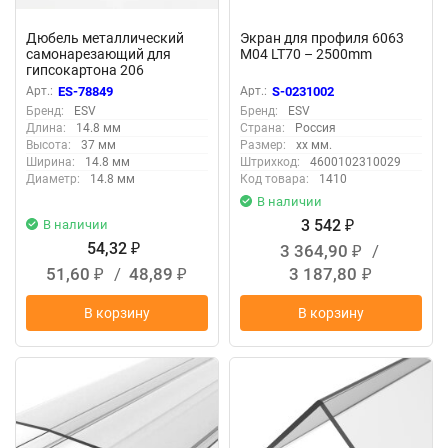
Дюбель металлический
Экран для профиля 6063
самонарезающий для
M04 LT70 – 2500mm
гипсокартона 206
Арт.:
ES-78849
Арт.:
S-0231002
Бренд:
ESV
Бренд:
ESV
Длина:
14.8 мм
Страна:
Россия
Высота:
37 мм
Размер:
xx мм.
Ширина:
14.8 мм
Штрихкод:
4600102310029
Диаметр:
14.8 мм
Код товара:
1410
В наличии
3 542
В наличии
₽
54,32
3 364,90
/
₽
₽
51,60
/
48,89
3 187,80
₽
₽
₽
В корзину
В корзину