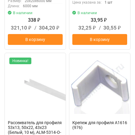
Размер:
20x20x6000 мм
Цена указана за:
1 шт
Длина:
6000 мм
В наличии
В наличии
338
33,95
₽
₽
321,10
/
304,20
32,25
/
30,55
₽
₽
₽
₽
В корзину
В корзину
Новинка!
Рассеиватель для профиля
Крепеж для профиля A1616
53x13, 50x22, 43x23
(976)
(Белый, 10 м), ALM-5314-O-