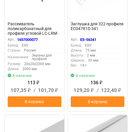
Рассеиватель
Заглушка для 322 профиля
поликарбонатный для
EC047R1D 341
профиля угловой LC-LRM-
P20L-2 прозрачный
Арт.:
1657000077
Арт.:
ES-56341
Бренд:
ESV
Бренд:
ESV
Страна:
Россия
Длина:
75 мм
Экраны для
Высота:
2 мм
Назначение:
профиля
Ширина:
35 мм
Размер:
20x20x2000 мм
Вес:
14 г
Длина:
2000 мм
В наличии
В наличии
113
136
₽
₽
107,35
/
101,70
129,20
/
122,40
₽
₽
₽
₽
В корзину
В корзину