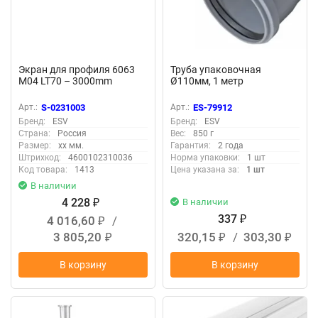
Экран для профиля 6063
Труба упаковочная
M04 LT70 – 3000mm
Ø110мм, 1 метр
Арт.:
S-0231003
Арт.:
ES-79912
Бренд:
ESV
Бренд:
ESV
Страна:
Россия
Вес:
850 г
Размер:
xx мм.
Гарантия:
2 года
Штрихкод:
4600102310036
Норма упаковки:
1 шт
Код товара:
1413
Цена указана за:
1 шт
В наличии
4 228
В наличии
₽
337
4 016,60
/
₽
₽
3 805,20
320,15
/
303,30
₽
₽
₽
В корзину
В корзину