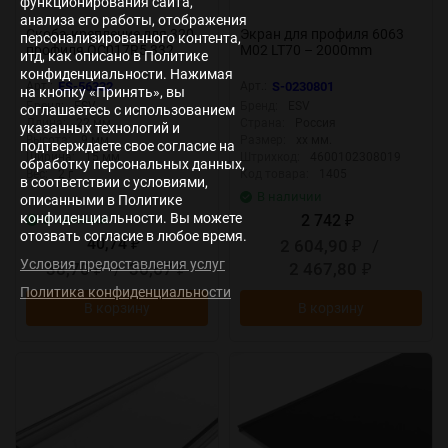
функционирования сайта,
анализа его работы, отображения
Скоба-крепление для 320
Экран для профиля 6063
персонализированного контента,
профиля OC017R5 332
M02 LT70 – 2000mm
итд, как описано в Политике
конфиденциальности. Нажимая
Арт.:
ES-56332
Арт.:
S-0230801
на кнопку «Принять», вы
Бренд:
ESV
Бренд:
ESV
соглашаетесь с использованием
Длина:
22 мм
Страна:
Россия
указанных технологий и
Высота:
9 мм
Размер:
xx мм.
подтверждаете свое согласие на
Ширина:
15 мм
Штрихкод:
4600102308019
обработку персональных данных,
Вес:
2 г
Код товара:
1405
в соответствии с условиями,
В наличии
описанными в Политике
конфиденциальности. Вы можете
2 742
В наличии
₽
отозвать согласие в любое время.
40,74
2 604,90
/
₽
₽
Условия предоставления услуг
38,70
/
36,67
2 467,80
₽
₽
₽
Политика конфиденциальности
В корзину
В корзину