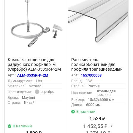
Комплект подвесов для
Рассеиватель
радиусного профиля 2 м
поликарбонатный для
(Серебро) ALM-3535R-P-2M
профиля трапециевидный
LC-LRM-P36T-6 прозрачный
Арт.:
ALM-3535R-P-2M
Арт.:
1657000058
Диммируемая:
Нет
Бренд:
ESV
Материал:
Металл
Страна:
Россия
Экраны для
серебро
Цвет изделия:
Назначение:
профиля
Бренд:
Maytoni
Размер:
15x32x6000 мм
Страна:
Китай
Длина:
6000 мм
В наличии
1 529
₽
1 452,55
/
В наличии
₽