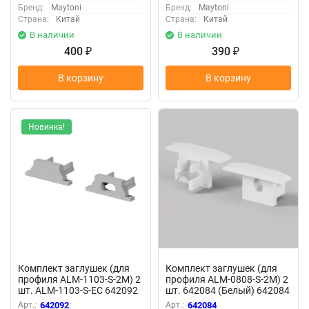
Бренд:
Maytoni
Бренд:
Maytoni
Страна:
Китай
Страна:
Китай
В наличии
В наличии
400
390
₽
₽
В корзину
В корзину
Новинка!
Комплект заглушек (для
Комплект заглушек (для
профиля ALM-1103-S-2M) 2
профиля ALM-0808-S-2M) 2
шт. ALM-1103-S-EC 642092
шт. 642084 (Белый) 642084
(Серебро) 642092
Арт.:
642092
Арт.:
642084