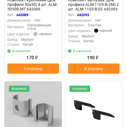
профиля 50x50) 4 шт. ALM-
профиля ALM-1103-B-2M) 2
5050B-MT 642089
шт. ALM-1103-B-EC 642093
(Серебро) 642089
(Черный) 642093
Арт.:
642089
Арт.:
642093
Диммируемая:
Нет
Диммируемая:
Нет
Нержавеющая
Материал:
Пластик
Материал:
сталь
Черный
Цвет изделия:
серебро
Цвет изделия:
Бренд:
Maytoni
Бренд:
Maytoni
Страна:
Китай
Страна:
Китай
В наличии
В наличии
170
190
₽
₽
В корзину
В корзину
Новинка!
Новинка!