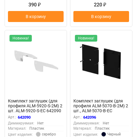
390
220
₽
₽
В корзину
В корзину
Новинка!
Новинка!
Комплект заглушек (для
Комплект заглушек (для
профиля ALM-5920-S-2M) 2
профиля ALM-5070-В-2М) 2
шт. ALM-5920-S-EC 642090
шт., ALM-5070-B-EC
(Серебро) 642090
(Черный) 642096
Арт.:
642090
Арт.:
642096
Диммируемая:
Нет
Диммируемая:
Нет
Материал:
Пластик
Материал:
Пластик
серебро
Черный
Цвет изделия:
Цвет изделия: