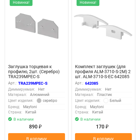
Новинка!
Новинка!
Заглушка торцевая к
Комплект заглушек (для
профилю, 2шт. (Серебро)
профиля ALM-3710-S-2M) 2
TRA239MPEC-S
шт. ALM-3710-S-EC 642085
(Белый) 642085
Арт.:
TRA239MPEC-S
Арт.:
642085
Диммируемая:
Нет
Диммируемая:
Нет
Материал:
Алюминий
Материал:
Пластик
серебро
Белый
Цвет изделия:
Цвет изделия:
Бренд:
Maytoni
Бренд:
Maytoni
Страна:
Китай
Страна:
Китай
В наличии
В наличии
890
170
₽
₽
В корзину
В корзину