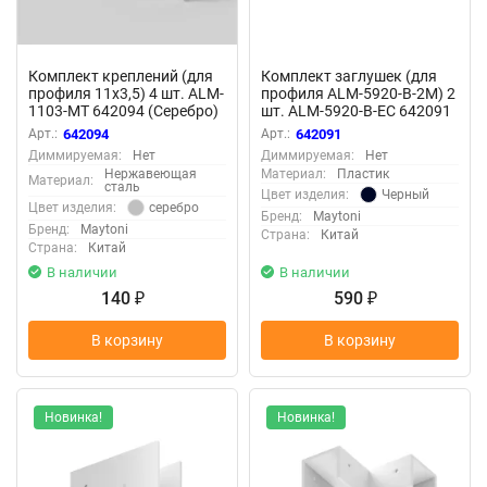
Комплект креплений (для
Комплект заглушек (для
профиля 11x3,5) 4 шт. ALM-
профиля ALM-5920-B-2M) 2
1103-MT 642094 (Серебро)
шт. ALM-5920-B-EC 642091
642094
(Черный) 642091
Арт.:
642094
Арт.:
642091
Диммируемая:
Нет
Диммируемая:
Нет
Нержавеющая
Материал:
Пластик
Материал:
сталь
Черный
Цвет изделия:
серебро
Цвет изделия:
Бренд:
Maytoni
Бренд:
Maytoni
Страна:
Китай
Страна:
Китай
В наличии
В наличии
140
590
₽
₽
В корзину
В корзину
Новинка!
Новинка!