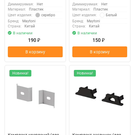
Диммируемая:
Нет
Диммируемая:
Нет
Материал:
Пластик
Материал:
Пластик
серебро
Белый
Цвет изделия:
Цвет изделия:
Бренд:
Maytoni
Бренд:
Maytoni
Страна:
Китай
Страна:
Китай
В наличии
В наличии
190
150
₽
₽
В корзину
В корзину
Новинка!
Новинка!
Комплект креплений (для
Комплект заглушек (для