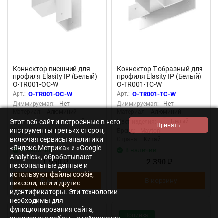
Коннектор внешний для
Коннектор T-образный для
профиля Elasity IP (Белый)
профиля Elasity IP (Белый)
O-TR001-OC-W
O-TR001-TC-W
Арт.:
O-TR001-OC-W
Арт.:
O-TR001-TC-W
Диммируемая:
Нет
Диммируемая:
Нет
Материал:
Алюминий
Материал:
Алюминий
Этот веб-сайт и встроенные в него
Белый
Белый
Цвет изделия:
Цвет изделия:
инструменты третьих сторон,
Бренд:
Maytoni
Бренд:
Maytoni
включая сервисы аналитики
Страна:
Китай
Страна:
Китай
«Яндекс.Метрика» и «Google
В наличии
В наличии
Analytics», обрабатывают
1 950
2 390
₽
₽
персональные данные и
используют файлы cookie,
В корзину
В корзину
пиксели, теги и другие
идентификаторы. Эти технологии
необходимы для
функционирования сайта,
Новинка!
анализа его работы, отображения