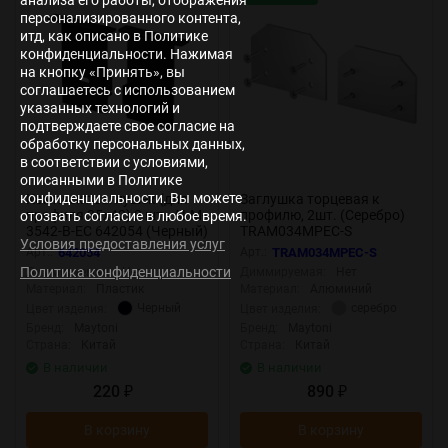
персонализированного контента,
итд, как описано в Политике
конфиденциальности. Нажимая
на кнопку «Принять», вы
соглашаетесь с использованием
указанных технологий и
подтверждаете свое согласие на
обработку персональных данных,
в соответствии с условиями,
описанными в Политике
конфиденциальности. Вы можете
Комплект заглушек (для
Заглушка торцевая к
профиля 35x42) 2 шт., ALM-
профилю, 2шт. (Серебро)
отозвать согласие в любое время.
3542-B-EC 642054 (Черный)
TRAM034MPEC-S
Условия предоставления услуг
642054
Арт.:
642054
Арт.:
TRAM034MPEC-S
Политика конфиденциальности
Диммируемая:
Нет
Диммируемая:
Нет
Материал:
Пластик
Материал:
Алюминий
Черный
серебро
Цвет изделия:
Цвет изделия:
Бренд:
Maytoni
Бренд:
Maytoni
Страна:
Китай
Страна:
Китай
В наличии
В наличии
220
890
₽
₽
В корзину
В корзину