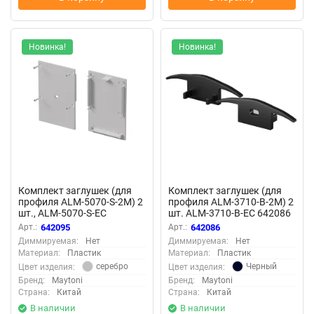
Новинка!
Новинка!
Комплект заглушек (для
Комплект заглушек (для
профиля ALM-5070-S-2M) 2
профиля ALM-3710-B-2M) 2
шт., ALM-5070-S-EC
шт. ALM-3710-B-EC 642086
(Серебро) 642095
(Черный) 642086
Арт.:
642095
Арт.:
642086
Диммируемая:
Нет
Диммируемая:
Нет
Материал:
Пластик
Материал:
Пластик
серебро
Черный
Цвет изделия:
Цвет изделия:
Бренд:
Maytoni
Бренд:
Maytoni
Страна:
Китай
Страна:
Китай
В наличии
В наличии