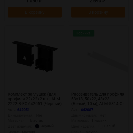
1 050
2 690
₽
₽
В корзину
В корзину
Новинка!
Комплект заглушек (для
Рассеиватель для профиля
профиля 22x22) 2 шт., ALM-
53x13, 50x22, 43x23
2222-B-EC 642051 (Черный)
(Белый, 10 м), ALM-5314-O-
642051
DF-2M 642087 (Белый)
Арт.:
642051
Арт.:
642087
642087
Диммируемая:
Нет
Диммируемая:
Нет
Материал:
Пластик
Материал:
Пластик
Черный
Белый
Цвет изделия:
Цвет изделия:
Бренд:
Maytoni
Бренд:
Maytoni