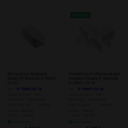
Новинка!
Заглушка к профилю
Коннектор X-образный для
Elasity IP (Белый) O-TR001-
профиля Elasity IP (Белый)
EC-W
O-TR001-CC-W
Арт.:
O-TR001-EC-W
Арт.:
O-TR001-CC-W
Диммируемая:
Нет
Диммируемая:
Нет
Материал:
Алюминий
Материал:
Алюминий
Белый
Белый
Цвет изделия:
Цвет изделия:
Бренд:
Maytoni
Бренд:
Maytoni
Страна:
Китай
Страна:
Китай
В наличии
В наличии