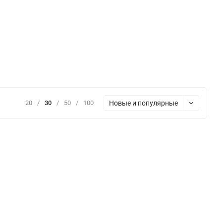
Новые и популярные
20
/
30
/
50
/
100