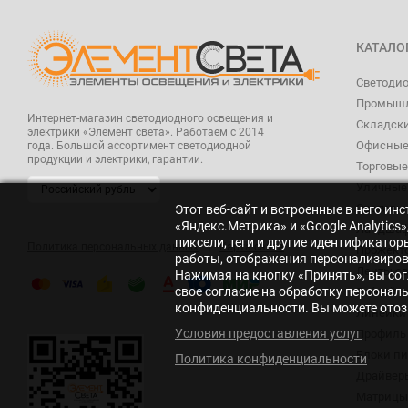
КАТАЛО
Светоди
Промышл
Интернет-магазин светодиодного освещения и
Складск
электрики «Элемент света». Работаем с 2014
Офисные
года. Большой ассортимент светодиодной
продукции и электрики, гарантии.
Торговые
Уличные
Светиль
Этот веб-сайт и встроенные в него и
«Яндекс.Метрика» и «Google Analytic
Ландшаф
пиксели, теги и другие идентификато
|
Политика персональных данных
Карта сайта
Прожект
работы, отображения персонализирова
Ленты с
Нажимая на кнопку «Принять», вы сог
свое согласие на обработку персонал
Гибкий н
конфиденциальности. Вы можете отозв
Линейки
Условия предоставления услуг
Профиль 
Блоки п
Политика конфиденциальности
Драйвер
Матрицы,