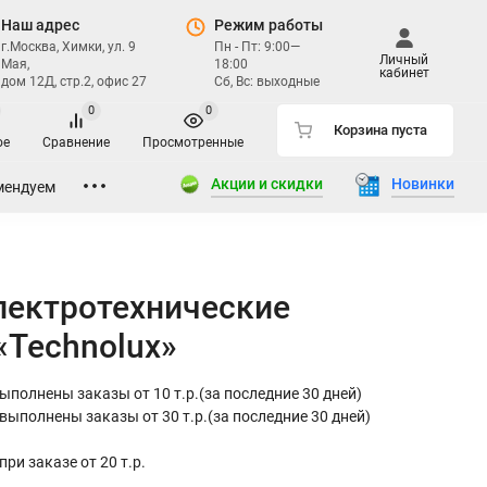
Наш адрес
Режим работы
г.Москва, Химки, ул. 9
Пн - Пт: 9:00—
Личный
Мая,
18:00
кабинет
дом 12Д, стр.2, офис 27
Сб, Вс: выходные
0
0
Корзина пуста
ое
Сравнение
Просмотренные
Акции и скидки
Новинки
мендуем
лектротехнические
«Technolux»
 выполнены заказы от 10 т.р.(за последние 30 дней)
е выполнены заказы от 30 т.р.(за последние 30 дней)
при заказе от 20 т.р.