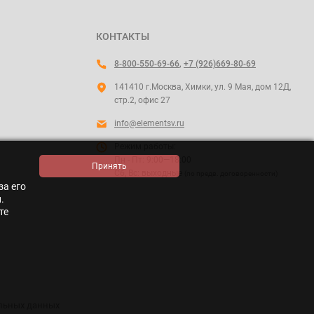
КОНТАКТЫ
8-800-550-69-66
,
+7 (926)669-80-69
141410 г.Москва, Химки, ул. 9 Мая, дом 12Д,
стр.2, офис 27
info@elementsv.ru
Режим работы:
Пн - Пт: 9:00—18:00
Сб, Вс: выходные
(по предв. договоренности)
за его
.
те
альных данных