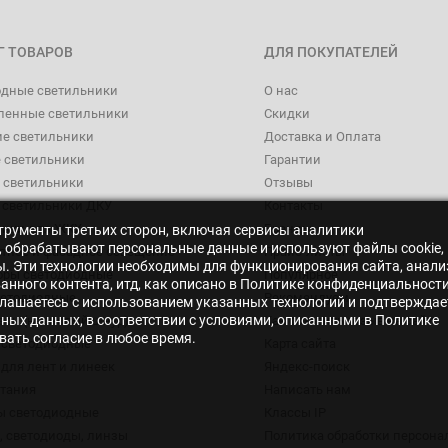
Г ТОВАРОВ
ДЛЯ ПОКУПАТЕЛЕЙ
одные светильники
О нас
енные светильники
Скидки
ие светильники
Доставка и Оплата
 светильники
Гарантии
 светильники
Отзывы
 светильники ДКУ
Контакты
ники для ЖКХ
Бренды
нструменты третьих сторон, включая сервисы аналитики
s», обрабатывают персональные данные и используют файлы cookie,
тное и фасадное освещение
Прайс-листы
ры. Эти технологии необходимы для функционирования сайта, анали
оры светодиодные
Популярное
нного контента, итд, как описано в Политике конфиденциальности
ветодиодные
Рекомендуем
лашаетесь с использованием указанных технологий и подтверждае
ьных данных, в соответствии с условиями, описанными в Политике
еон (неоновый шнур)
Как оставить отзыв на сайт
ать согласие в любое время.
 светодиодные
Карта сайта
для лент и линеек
Яндекс-поиск
итания
Написать нам
ы светодиодные
Классы IP
 светодиоды, линзы
Политика обработки персон