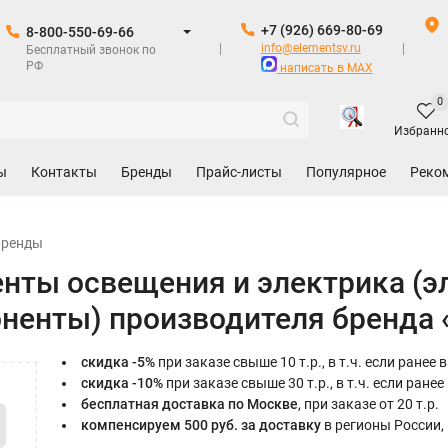
+7 (926) 669-80-69
8-800-550-69-66
info@elementsv.ru
Бесплатный звонок по
РФ
написать в MAX
0
Избранн
ы
Контакты
Бренды
Прайс-листы
Популярное
Реко
Бренды
нты освещения и электрика (э
ненты) производителя бренда 
скидка -5%
при заказе свыше 10 т.р., в т.ч. если ранее
скидка -10%
при заказе свыше 30 т.р., в т.ч. если ране
бесплатная доставка по Москве
, при заказе от 20 т.р.
компенсируем 500 руб. за доставку
в регионы России, 