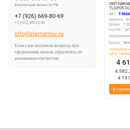
светодиод
Бесплатный звонок по РФ
TLGP05 OL
REKORD на
Арт.:
T-5626
+7 (926) 669-80-69
подвесной
Ширина:
0.
A1:K701Te
+7 (925) 485-22-85
Длина:
1.2
21279
Ед.изм.:
шт
info@elementsv.ru
Напряжение
Бренд:
Tec
Если у вас возникли вопросы при
Уточняйте 
оформлении заказа, обратитесь по
цену товар
указанным контактам.
4 6
4 382
4 15
В корзин