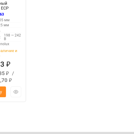
ный
 ECP
кладной/
63
05 мм
chnolux
25 мм
.
198 — 242
:
В
hnolux
наличие и
а
13
₽
,35
/
₽
1,70
₽
у