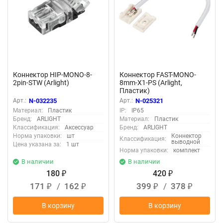
Коннектор HIP-MONO-8-
Коннектор FAST-MONO-
2pin-STW (Arlight)
8mm-X1-PS (Arlight,
Пластик)
Арт.:
N-032235
Арт.:
N-025321
Материал:
Пластик
IP:
IP65
Бренд:
ARLIGHT
Материал:
Пластик
Классификация:
Аксессуар
Бренд:
ARLIGHT
Норма упаковки:
шт
Коннектор
Классификация:
выводной
Цена указана за:
1 шт
Норма упаковки:
комплект
В наличии
В наличии
180
420
₽
₽
171
/
162
399
/
378
₽
₽
₽
₽
В корзину
В корзину