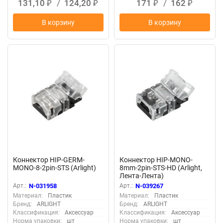
131,10
/
124,20
171
/
162
₽
₽
₽
₽
В корзину
В корзину
Коннектор HIP-GERM-
Коннектор HIP-MONO-
MONO-8-2pin-STS (Arlight)
8mm-2pin-STS-HD (Arlight,
Лента-Лента)
Арт.:
N-031958
Арт.:
N-039267
Материал:
Пластик
Материал:
Пластик
Бренд:
ARLIGHT
Бренд:
ARLIGHT
Классификация:
Аксессуар
Классификация:
Аксессуар
Норма упаковки:
шт
Норма упаковки:
шт