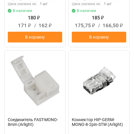
Цена указана за:
1 шт
Цена указана за:
1 шт
В наличии
В наличии
180
185
₽
₽
171
/
162
175,75
/
166,50
₽
₽
₽
₽
В корзину
В корзину
Соединитель FAST-MONO-
Коннектор HIP-GERM-
8mm (Arlight)
MONO-8-2pin-STW (Arlight)