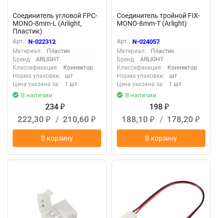
Соединитель угловой FPC-
Соединитель тройной FIX-
MONO-8mm-L (Arlight,
MONO-8mm-T (Arlight)
Пластик)
Арт.:
N-022312
Арт.:
N-024057
Материал:
Пластик
Материал:
Пластик
Бренд:
ARLIGHT
Бренд:
ARLIGHT
Классификация:
Коннектор
Классификация:
Коннектор
Норма упаковки:
шт
Норма упаковки:
шт
Цена указана за:
1 шт
Цена указана за:
1 шт
В наличии
В наличии
234
198
₽
₽
222,30
/
210,60
188,10
/
178,20
₽
₽
₽
₽
В корзину
В корзину