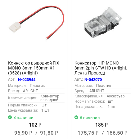
Коннектор выводной FIX-
Коннектор HIP-MONO-
MONO-8mm-150mm-X1
8mm-2pin-STW-HD (Arlight,
(3528) (Arlight)
Лента-Провод)
Арт.:
N-023944
Арт.:
N-042070
Материал:
Пластик
Материал:
Пластик
Бренд:
ARLIGHT
Бренд:
ARLIGHT
Коннектор
Классификация:
Аксессуар
Классификация:
выводной
Норма упаковки:
шт
Норма упаковки:
шт
Цена указана за:
1 шт
Цена указана за:
1 шт
В наличии
В наличии
102
185
₽
₽
96,90
/
91,80
175,75
/
166,50
₽
₽
₽
₽