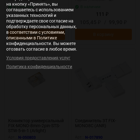
на кнопку «Принять», вы
В наличии
В наличии
соглашаетесь с использованием
83,79
111
₽
₽
указанных технологий и
подтверждаете свое согласие на
79,60
/
75,41
105,45
/
99,90
₽
₽
₽
₽
обработку персональных данных,
в соответствии с условиями,
В корзину
В корзину
описанными в Политике
конфиденциальности. Вы можете
отозвать согласие в любое время.
Условия предоставления услуг
Политика конфиденциальности
Коннектор универсальный
Соединитель 3T FIX-
FIX-MONO-8mm-2pin-STS-
MONO8C (ANR)
STW-5-in-1 (Arlight)
Арт.:
N-050803
Арт.:
N-017890