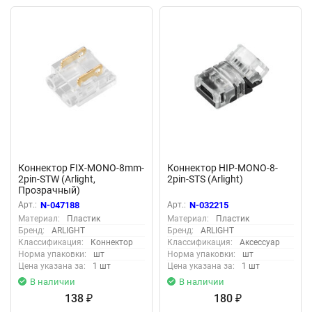
Коннектор FIX-MONO-8mm-
Коннектор HIP-MONO-8-
2pin-STW (Arlight,
2pin-STS (Arlight)
Прозрачный)
Арт.:
N-047188
Арт.:
N-032215
Материал:
Пластик
Материал:
Пластик
Бренд:
ARLIGHT
Бренд:
ARLIGHT
Классификация:
Коннектор
Классификация:
Аксессуар
Норма упаковки:
шт
Норма упаковки:
шт
Цена указана за:
1 шт
Цена указана за:
1 шт
В наличии
В наличии
138
180
₽
₽