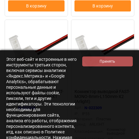
В корзину
В корзину
Этот веб-сайт и встроенные в него
инструменты третьих сторон,
включая сервисы аналитики
«Яндекс.Метрика» и «Google
Analytics», обрабатывают
персональные данные и
Коннектор выводной FAST-
Коннектор выводной FAST-
используют файлы cookie,
MONO-8mm-L150mm-X1
MONO-8mm-L150mm-X2
пиксели, теги и другие
(Arlight)
(Arlight)
идентификаторы. Эти технологии
Арт.:
N-022308
Арт.:
N-022309
необходимы для
IP:
IP55
IP:
IP55
функционирования сайта,
Материал:
Пластик
Материал:
Пластик
анализа его работы, отображения
Бренд:
ARLIGHT
Бренд:
ARLIGHT
персонализированного контента,
Коннектор
Коннектор
итд, как описано в Политике
Классификация:
Классификация:
выводной
выводной
конфиденциальности. Нажимая
Норма упаковки:
шт
Норма упаковки:
шт