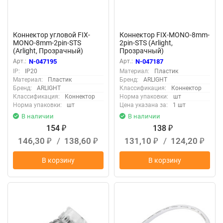
Коннектор угловой FIX-
Коннектор FIX-MONO-8mm-
MONO-8mm-2pin-STS
2pin-STS (Arlight,
(Arlight, Прозрачный)
Прозрачный)
Арт.:
N-047195
Арт.:
N-047187
IP:
IP20
Материал:
Пластик
Материал:
Пластик
Бренд:
ARLIGHT
Бренд:
ARLIGHT
Классификация:
Коннектор
Классификация:
Коннектор
Норма упаковки:
шт
Норма упаковки:
шт
Цена указана за:
1 шт
В наличии
В наличии
154
138
₽
₽
146,30
/
138,60
131,10
/
124,20
₽
₽
₽
₽
В корзину
В корзину