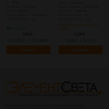
IP:
IP20
Бренд:
logo_w.svg
Материал:
Пластик
Классификация:
Коннектор
Бренд:
ARLIGHT
Материал:
Пластик
Классификация:
Коннектор
Норма упаковки:
шт
Норма упаковки:
шт
Цена указана за:
1 шт
Уточняйте наличие и цену
В наличии
товара
124
3,54
₽
₽
117,80
/
111,60
3,36
/
3,19
₽
₽
₽
₽
В корзину
В корзину
Интернет-магазин светодиодного освещения и электрики
«Элемент света». Работаем с 2014 года. Большой ассортимент