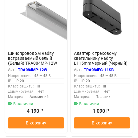
Шинопровод 2м Radity
Адаптер к трековому
встраиваемый белый
светильнику Radity
(Белый) TRA084MP-12W
L115mm черный (Черный)
TRA084FC-11SB
Арт.:
TRA084MP-12W
Арт.:
TRA084FC-11SB
Напряжение:
48 — 48 В
Напряжение:
48 — 48 В
IP:
IP 20
IP:
IP 20
Класс защиты:
III
Класс защиты:
III
Диммируемая:
Нет
Диммируемая:
Нет
Материал:
Алюминий
Материал:
Пластик
В наличии
В наличии
4 190
1 090
₽
₽
В корзину
В корзину