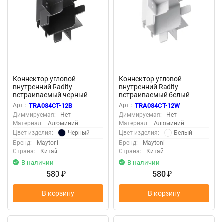
Коннектор угловой
Коннектор угловой
внутренний Radity
внутренний Radity
встраиваемый черный
встраиваемый белый
(Черный) TRA084CT-12B
(Белый) TRA084CT-12W
Арт.:
TRA084CT-12B
Арт.:
TRA084CT-12W
Диммируемая:
Нет
Диммируемая:
Нет
Материал:
Алюминий
Материал:
Алюминий
Черный
Белый
Цвет изделия:
Цвет изделия:
Бренд:
Maytoni
Бренд:
Maytoni
Страна:
Китай
Страна:
Китай
В наличии
В наличии
580
580
₽
₽
В корзину
В корзину