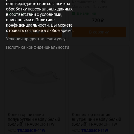
Диммируемая:
Нет
Диммируемая:
Нет
подтверждаете свое согласие на
Материал:
Пластик
Материал:
Пластик
обработку персональных данных,
В наличии
В наличии
в соответствии с условиями,
описанными в Политике
720
720
₽
₽
конфиденциальности. Вы можете
отозвать согласие в любое время.
В корзину
В корзину
Условия предоставления услуг
Политика конфиденциальности
Конектор питания
Коннектор питания
полукруглый Radity белый
внутренний Radity белый
(Белый) TRA084CR-11W
(Белый) TRA084CI-11W
Арт.:
TRA084CR-11W
Арт.:
TRA084CI-11W