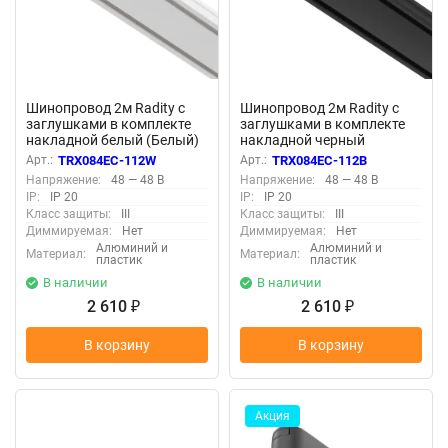
Шинопровод 2м Radity с
Шинопровод 2м Radity с
заглушками в комплекте
заглушками в комплекте
накладной белый (Белый)
накладной черный
TRX084EC-112W
(Черный) TRX084EC-112B
Арт.:
TRX084EC-112W
Арт.:
TRX084EC-112B
Напряжение:
48 — 48 В
Напряжение:
48 — 48 В
IP:
IP 20
IP:
IP 20
Класс защиты:
III
Класс защиты:
III
Диммируемая:
Нет
Диммируемая:
Нет
Алюминий и
Алюминий и
Материал:
Материал:
пластик
пластик
В наличии
В наличии
2 610
2 610
₽
₽
В корзину
В корзину
Акция