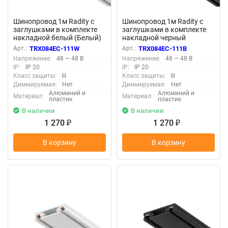
Шинопровод 1м Radity с
Шинопровод 1м Radity с
заглушками в комплекте
заглушками в комплекте
накладной белый (Белый)
накладной черный
TRX084EC-111W
(Черный) TRX084EC-111B
Арт.:
TRX084EC-111W
Арт.:
TRX084EC-111B
Напряжение:
48 — 48 В
Напряжение:
48 — 48 В
IP:
IP 20
IP:
IP 20
Класс защиты:
III
Класс защиты:
III
Диммируемая:
Нет
Диммируемая:
Нет
Алюминий и
Алюминий и
Материал:
Материал:
пластик
пластик
В наличии
В наличии
1 270
1 270
₽
₽
В корзину
В корзину