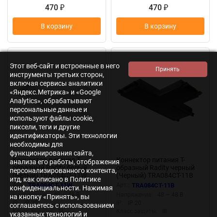
470
470
₽
₽
В корзину
В корзину
Этот веб-сайт и встроенные в него
инструменты третьих сторон,
включая сервисы аналитики
«Яндекс.Метрика» и «Google
Analytics», обрабатывают
персональные данные и
используют файлы cookie,
пиксели, теги и другие
идентификаторы. Эти технологии
необходимы для
функционирования сайта,
Коннектор питания T-
Коннектор питания T-
анализа его работы, отображения
образный Radity белый
образный Radity черный
персонализированного контента,
(Белый) TRA084CT-11W
(Черный) TRA084CT-11B
итд, как описано в Политике
Арт.:
TRA084CT-11W
Арт.:
TRA084CT-11B
конфиденциальности. Нажимая
Напряжение:
48 — 48 В
Напряжение:
48 — 48 В
на кнопку «Принять», вы
IP:
IP 20
IP:
IP 20
соглашаетесь с использованием
Класс защиты:
III
Класс защиты:
III
указанных технологий и