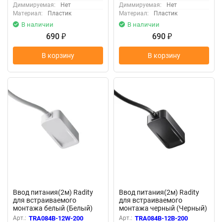
Диммируемая:
Нет
Диммируемая:
Нет
Материал:
Пластик
Материал:
Пластик
В наличии
В наличии
690
690
₽
₽
В корзину
В корзину
Ввод питания(2м) Radity
Ввод питания(2м) Radity
для встраиваемого
для встраиваемого
монтажа белый (Белый)
монтажа черный (Черный)
TRA084B-12W-200
TRA084B-12B-200
Арт.:
TRA084B-12W-200
Арт.:
TRA084B-12B-200