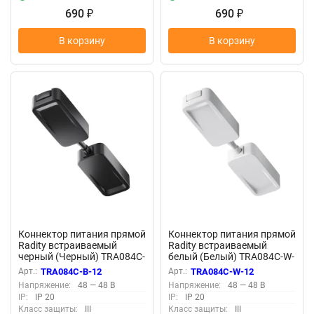
690
690
₽
₽
В корзину
В корзину
Коннектор питания прямой
Коннектор питания прямой
Radity встраиваемый
Radity встраиваемый
черный (Черный) TRA084C-
белый (Белый) TRA084C-W-
B-12
12
Арт.:
TRA084C-B-12
Арт.:
TRA084C-W-12
Напряжение:
48 — 48 В
Напряжение:
48 — 48 В
IP:
IP 20
IP:
IP 20
Класс защиты:
III
Класс защиты:
III