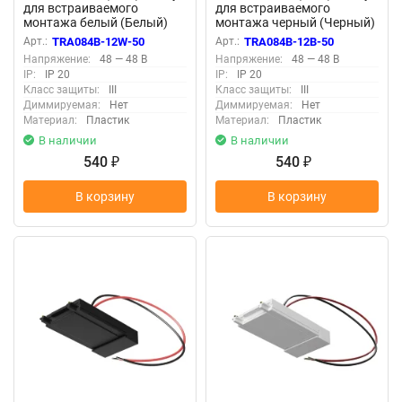
для встраиваемого
для встраиваемого
монтажа белый (Белый)
монтажа черный (Черный)
TRA084B-12W-50
TRA084B-12B-50
Арт.:
TRA084B-12W-50
Арт.:
TRA084B-12B-50
Напряжение:
48 — 48 В
Напряжение:
48 — 48 В
IP:
IP 20
IP:
IP 20
Класс защиты:
III
Класс защиты:
III
Диммируемая:
Нет
Диммируемая:
Нет
Материал:
Пластик
Материал:
Пластик
В наличии
В наличии
540
540
₽
₽
В корзину
В корзину