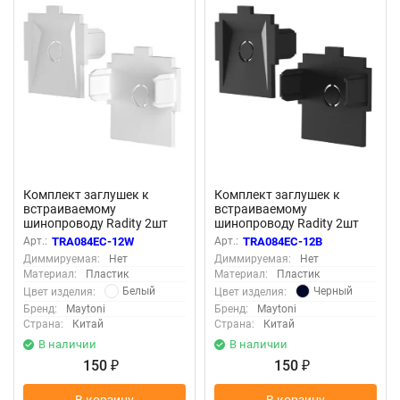
Комплект заглушек к
Комплект заглушек к
встраиваемому
встраиваемому
шинопроводу Radity 2шт
шинопроводу Radity 2шт
(Белый) TRA084EC-12W
(Черный) TRA084EC-12B
Арт.:
TRA084EC-12W
Арт.:
TRA084EC-12B
Диммируемая:
Нет
Диммируемая:
Нет
Материал:
Пластик
Материал:
Пластик
Белый
Черный
Цвет изделия:
Цвет изделия:
Бренд:
Maytoni
Бренд:
Maytoni
Страна:
Китай
Страна:
Китай
В наличии
В наличии
150
150
₽
₽