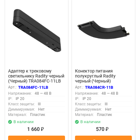
Адаптер к трековому
Конектор питания
светильнику Radity черный
полукруглый Radity
(Черный) TRA084FC-11LB
черный (Черный)
TRA084CR-11B
Арт.:
TRA084FC-11LB
Арт.:
TRA084CR-11B
Напряжение:
48 — 48 В
Напряжение:
48 — 48 В
IP:
IP 20
IP:
IP 20
Класс защиты:
III
Класс защиты:
III
Диммируемая:
Нет
Диммируемая:
Нет
Материал:
Пластик
Материал:
Пластик
В наличии
В наличии
1 660
570
₽
₽