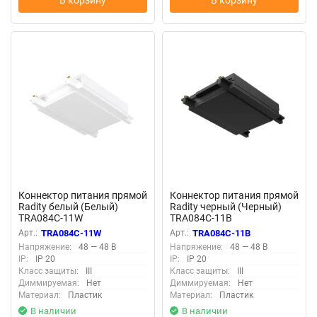
В корзину
В корзину
Коннектор питания прямой
Коннектор питания прямой
Radity белый (Белый)
Radity черный (Черный)
TRA084C-11W
TRA084C-11B
Арт.:
TRA084C-11W
Арт.:
TRA084C-11B
Напряжение:
48 — 48 В
Напряжение:
48 — 48 В
IP:
IP 20
IP:
IP 20
Класс защиты:
III
Класс защиты:
III
Диммируемая:
Нет
Диммируемая:
Нет
Материал:
Пластик
Материал:
Пластик
В наличии
В наличии