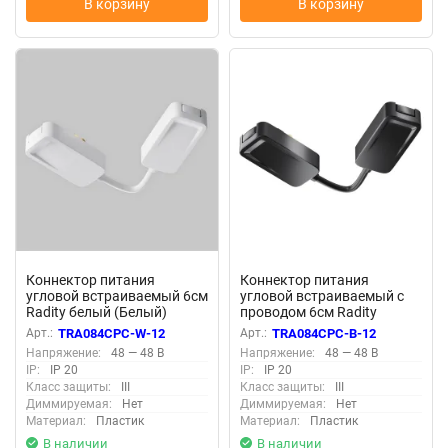
В корзину
В корзину
Коннектор питания
Коннектор питания
угловой встраиваемый 6см
угловой встраиваемый с
Radity белый (Белый)
проводом 6см Radity
TRA084CPC-W-12
черный (Черный)
Арт.:
TRA084CPC-W-12
Арт.:
TRA084CPC-B-12
TRA084CPC-B-12
Напряжение:
48 — 48 В
Напряжение:
48 — 48 В
IP:
IP 20
IP:
IP 20
Класс защиты:
III
Класс защиты:
III
Диммируемая:
Нет
Диммируемая:
Нет
Материал:
Пластик
Материал:
Пластик
В наличии
В наличии