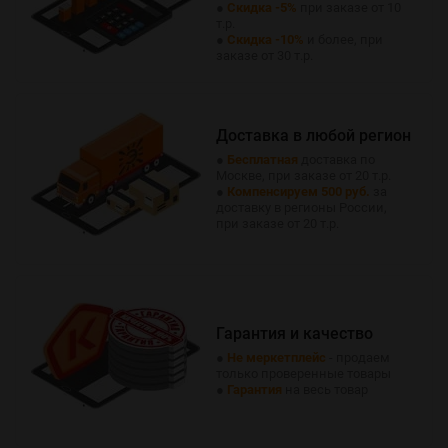
●
Скидка -5%
при заказе от 10
т.р.
●
Скидка -10%
и более, при
заказе от 30 т.р.
Доставка в любой регион
●
Бесплатная
доставка по
Москве, при заказе от 20 т.р.
●
Компенсируем 500 руб.
за
доставку в регионы России,
при заказе от 20 т.р.
Гарантия и качество
●
Не меркетплейс
- продаем
только проверенные товары
●
Гарантия
на весь товар