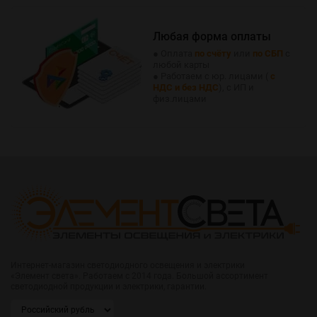
Любая форма оплаты
● Оплата
по счёту
или
по СБП
с
любой карты
● Работаем с юр. лицами (
с
НДС и без НДС
), с ИП и
физ.лицами
Интернет-магазин светодиодного освещения и электрики
«Элемент света». Работаем с 2014 года. Большой ассортимент
светодиодной продукции и электрики, гарантии.