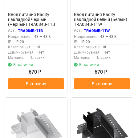
Ввод питания Radity
Ввод питания Radity
накладной черный
накладной белый (Белый)
(Черный) TRA084B-11B
TRA084B-11W
Арт.:
TRA084B-11B
Арт.:
TRA084B-11W
Напряжение:
48 — 48 В
Напряжение:
48 — 48 В
IP:
IP 20
IP:
IP 20
Класс защиты:
III
Класс защиты:
III
Диммируемая:
Нет
Диммируемая:
Нет
Материал:
Пластик
Материал:
Пластик
В наличии
В наличии
670
670
₽
₽
В корзину
В корзину