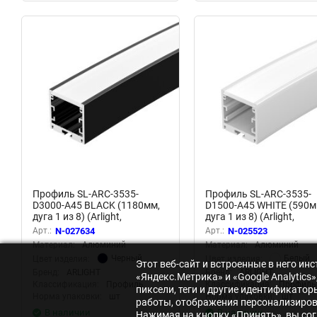
Профиль SL-ARC-3535-
Профиль SL-ARC-3535-
D3000-A45 BLACK (1180мм,
D1500-A45 WHITE (590м
дуга 1 из 8) (Arlight,
дуга 1 из 8) (Arlight,
Алюминий)
Алюминий)
Арт.:
N-027634
Арт.:
N-025523
Материал:
Алюминий
Материал:
Алюминий
Черный
Белый
Цвет изделия:
Цвет изделия:
Этот веб-сайт и встроенные в него и
Бренд:
ARLIGHT
Бренд:
ARLIGHT
«Яндекс.Метрика» и «Google Analytic
Классификация:
Профиль
Классификация:
Профиль
пиксели, теги и другие идентификато
Норма упаковки:
шт
Норма упаковки:
шт
работы, отображения персонализирова
В наличии
В наличии
Нажимая на кнопку «Принять», вы сог