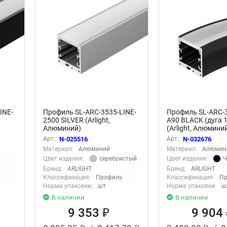
INE-
Профиль SL-ARC-3535-LINE-
Профиль SL-ARC-
2500 SILVER (Arlight,
A90 BLACK (дуга 1
Алюминий)
(Arlight, Алюмини
Арт.:
N-025516
Арт.:
N-032676
Материал:
Алюминий
Материал:
Алюмин
серебристый
Ч
Цвет изделия:
Цвет изделия:
Бренд:
ARLIGHT
Бренд:
ARLIGHT
Классификация:
Профиль
Классификация:
Пр
Норма упаковки:
шт
Норма упаковки:
ш
В наличии
В наличии
9 353
9 904
₽