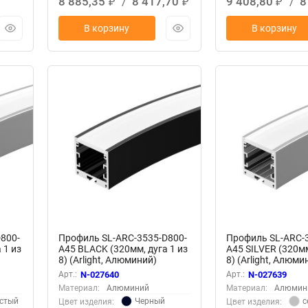
8 885,35
/
8 417,70
9 408,80
/
8
₽
₽
₽
В корзину
В корзину
800-
Профиль SL-ARC-3535-D800-
Профиль SL-ARC-
 1 из
A45 BLACK (320мм, дуга 1 из
A45 SILVER (320мм
8) (Arlight, Алюминий)
8) (Arlight, Алюми
Арт.:
N-027640
Арт.:
N-027639
Материал:
Алюминий
Материал:
Алюмин
стый
Черный
с
Цвет изделия:
Цвет изделия: