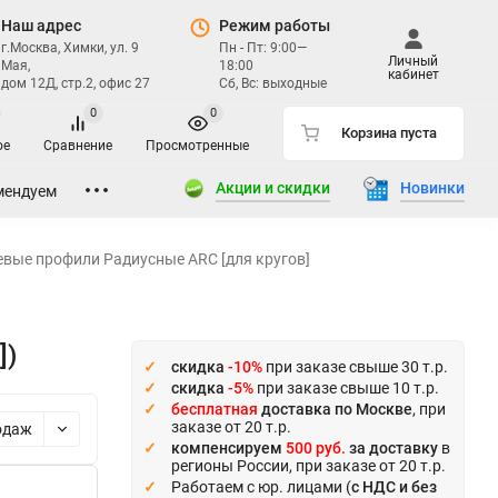
Наш адрес
Режим работы
г.Москва, Химки, ул. 9
Пн - Пт: 9:00—
Личный
Мая,
18:00
кабинет
дом 12Д, стр.2, офис 27
Сб, Вс: выходные
0
0
Корзина пуста
ое
Сравнение
Просмотренные
Акции и скидки
Новинки
мендуем
вые профили Радиусные ARC [для кругов]
])
скидка
-10%
при заказе свыше 30 т.р.
скидка
-5%
при заказе свыше 10 т.р.
бесплатная
доставка по Москве
, при
заказе от 20 т.р.
одаж
компенсируем
500 руб.
за доставку
в
регионы России, при заказе от 20 т.р.
Работаем с юр. лицами (
с НДС и без