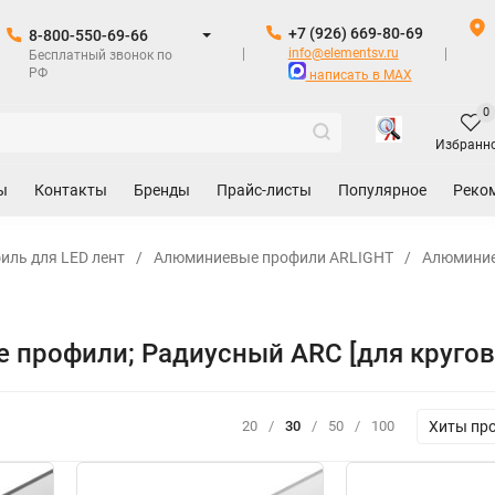
+7 (926) 669-80-69
8-800-550-69-66
info@elementsv.ru
Бесплатный звонок по
РФ
написать в MAX
0
Избранн
ы
Контакты
Бренды
Прайс-листы
Популярное
Реко
ль для LED лент
/
Алюминиевые профили ARLIGHT
/
Алюминие
 профили; Радиусный ARC [для кругов
Хиты пр
20
/
30
/
50
/
100