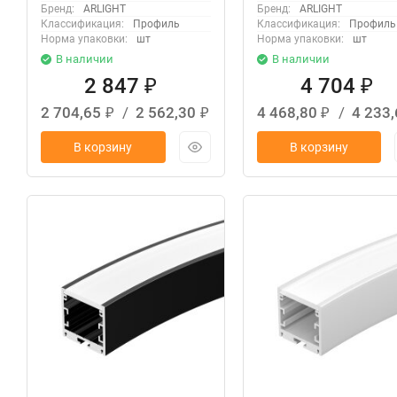
Бренд:
ARLIGHT
Бренд:
ARLIGHT
Классификация:
Профиль
Классификация:
Профиль
Норма упаковки:
шт
Норма упаковки:
шт
В наличии
В наличии
2 847
4 704
₽
₽
2 704,65
/
2 562,30
4 468,80
/
4 233
₽
₽
₽
В корзину
В корзину