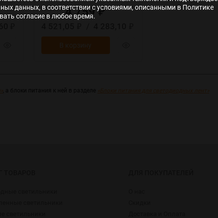
ьных данных, в соответствии с условиями, описанными в Политике
4 759
₽
ать согласие в любое время.
,60
4 521,05
/
4 283,10
₽
₽
₽
В корзину
»
, а блоки питания к ней в разделе
«Блоки питания для светодиодных лент»
Г ТОВАРОВ
ДЛЯ ПОКУПАТЕЛЕЙ
одные светильники
О нас
енные светильники
Скидки
ие светильники
Доставка и Оплата