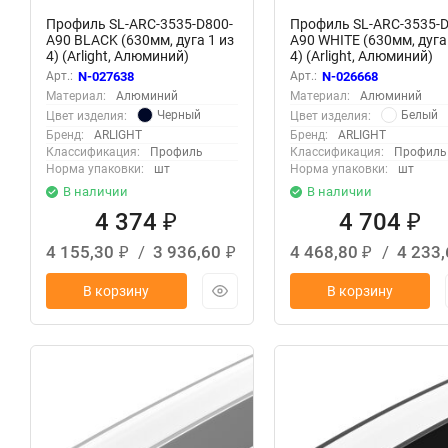
Профиль SL-ARC-3535-D800-
Профиль SL-ARC-3535-D
A90 BLACK (630мм, дуга 1 из
A90 WHITE (630мм, дуга 
4) (Arlight, Алюминий)
4) (Arlight, Алюминий)
Арт.:
N-027638
Арт.:
N-026668
Материал:
Алюминий
Материал:
Алюминий
Черный
Белый
Цвет изделия:
Цвет изделия:
Бренд:
ARLIGHT
Бренд:
ARLIGHT
Классификация:
Профиль
Классификация:
Профиль
Норма упаковки:
шт
Норма упаковки:
шт
В наличии
В наличии
4 374
4 704
₽
₽
4 155,30
/
3 936,60
4 468,80
/
4 233
₽
₽
₽
В корзину
В корзину