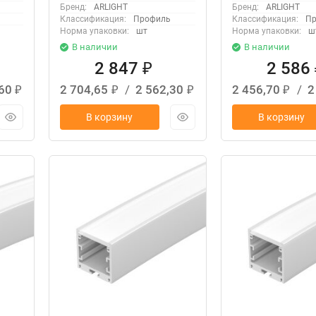
Бренд:
ARLIGHT
Бренд:
ARLIGHT
Классификация:
Профиль
Классификация:
Пр
Норма упаковки:
шт
Норма упаковки:
ш
В наличии
В наличии
2 847
2 586
₽
,60
2 704,65
/
2 562,30
2 456,70
/
2
₽
₽
₽
₽
В корзину
В корзину