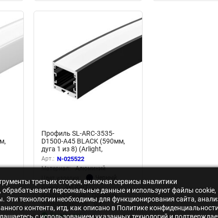
Профиль SL-ARC-3535-
м,
D1500-A45 BLACK (590мм,
дуга 1 из 8) (Arlight,
Алюминий)
Арт.:
N-025522
Материал:
Алюминий
Черный
Цвет изделия:
нструменты третьих сторон, включая сервисы аналитики
Бренд:
ARLIGHT
s», обрабатывают персональные данные и используют файлы cookie,
Классификация:
Профиль
ры. Эти технологии необходимы для функционирования сайта, анали
Норма упаковки:
шт
нного контента, итд, как описано в Политике конфиденциальности
В наличии
лашаетесь с использованием указанных технологий и подтверждае