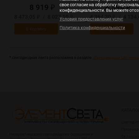
свое согласие на обработку персонал
8 919
4 594
₽
₽
конфиденциальности. Вы можете отозв
8 473,05
/
8 027,10
4 364,30
/
4 134
₽
₽
₽
Условия предоставления услуг
Политика конфиденциальности
В корзину
В корзину
*
светодиодная лента расположена в разделе
«Светодиодные LED ленты
КАТАЛО
Светоди
Промышл
Интернет-магазин светодиодного освещения и
Складск