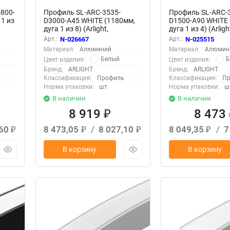
800-
Профиль SL-ARC-3535-
Профиль SL-ARC-
1 из
D3000-A45 WHITE (1180мм,
D1500-A90 WHITE 
дуга 1 из 8) (Arlight,
дуга 1 из 4) (Arligh
Алюминий)
Алюминий)
Арт.:
N-026667
Арт.:
N-025515
Материал:
Алюминий
Материал:
Алюмин
Белый
Б
Цвет изделия:
Цвет изделия:
Бренд:
ARLIGHT
Бренд:
ARLIGHT
Классификация:
Профиль
Классификация:
Пр
Норма упаковки:
шт
Норма упаковки:
ш
В наличии
В наличии
8 919
8 473
₽
,60
8 473,05
/
8 027,10
8 049,35
/
7
₽
₽
₽
₽
В корзину
В корзину