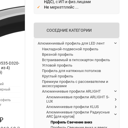
НДС
), с ИП и физ.лицами
Не
меркетплейс ...
СОСЕДНИЕ КАТЕГОРИИ
Алюминиевый профиль для LED лент
Накладной-подвесной профиль
Врезной профиль
Встраиваемый в гипсокартон профиль
3535-D320-
Угловой профиль
 из 4)
Профиль для натяжных потолков
й)
Круглый профиль
Премиум профиль с рассеивателем и
ий
аксессуарами
ерный
Алюминиевые профили ARLIGHT
Алюминиевые профили ARLIGHT S-
офиль
LUX
т
Алюминиевые профили KLUS
Алюминиевые профили Радиусные
ARC [для кругов]
₽
Профиль Свечение вниз
Профиль Свечение вниз и вверх