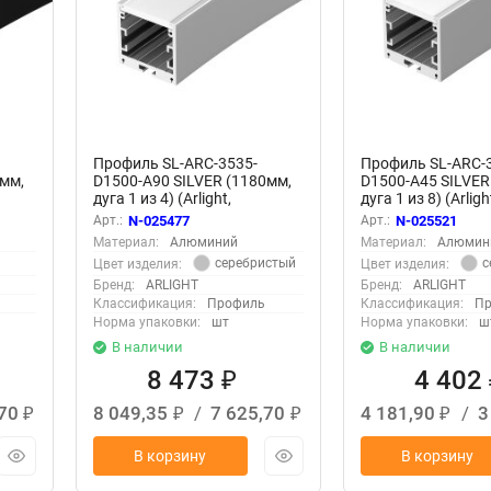
Профиль SL-ARC-3535-
Профиль SL-ARC-
мм,
D1500-A90 SILVER (1180мм,
D1500-A45 SILVER
дуга 1 из 4) (Arlight,
дуга 1 из 8) (Arligh
Алюминий)
Алюминий)
Арт.:
N-025477
Арт.:
N-025521
Материал:
Алюминий
Материал:
Алюмин
серебристый
с
Цвет изделия:
Цвет изделия:
Бренд:
ARLIGHT
Бренд:
ARLIGHT
Классификация:
Профиль
Классификация:
Пр
Норма упаковки:
шт
Норма упаковки:
ш
В наличии
В наличии
8 473
4 402
₽
,70
8 049,35
/
7 625,70
4 181,90
/
3
₽
₽
₽
₽
В корзину
В корзину