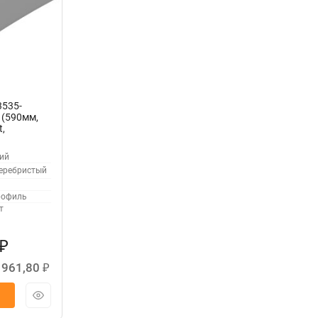
3535-
 (590мм,
t,
ий
еребристый
офиль
т
₽
 961,80
₽