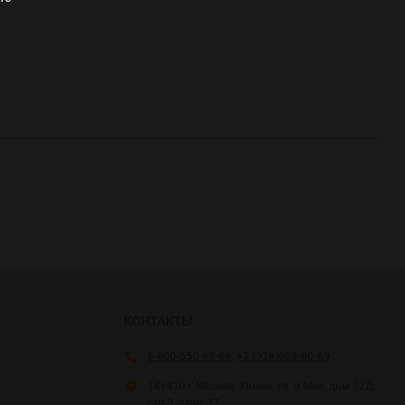
КОНТАКТЫ
8-800-550-69-66
,
+7 (926)669-80-69
141410 г.Москва, Химки, ул. 9 Мая, дом 12Д,
стр.2, офис 27