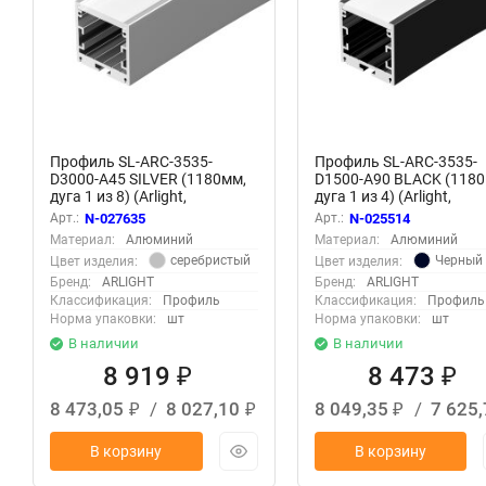
Профиль SL-ARC-3535-
Профиль SL-ARC-3535-
D3000-A45 SILVER (1180мм,
D1500-A90 BLACK (1180
дуга 1 из 8) (Arlight,
дуга 1 из 4) (Arlight,
Алюминий)
Алюминий)
Арт.:
N-027635
Арт.:
N-025514
Материал:
Алюминий
Материал:
Алюминий
серебристый
Черный
Цвет изделия:
Цвет изделия:
Бренд:
ARLIGHT
Бренд:
ARLIGHT
Классификация:
Профиль
Классификация:
Профиль
Норма упаковки:
шт
Норма упаковки:
шт
В наличии
В наличии
8 919
8 473
₽
₽
8 473,05
/
8 027,10
8 049,35
/
7 625
₽
₽
₽
В корзину
В корзину