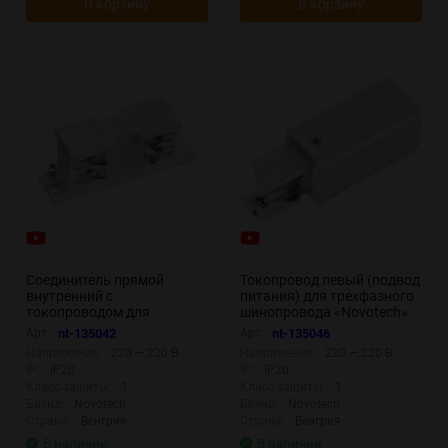
В корзину
В корзину
Соединитель прямой
Токопровод левый (подвод
внутренний с
питания) для трехфазного
токопроводом для
шинопровода «Novotech»
трёхфазного шинопровода
135046 (накладной)
Арт.:
nt-135042
Арт.:
nt-135046
«Novotech» 135042
Напряжение:
220 — 220 В
Напряжение:
220 — 220 В
(накладной)
IP:
IP20
IP:
IP20
Класс защиты:
1
Класс защиты:
1
Бренд:
Novotech
Бренд:
Novotech
Страна:
Венгрия
Страна:
Венгрия
В наличии
В наличии