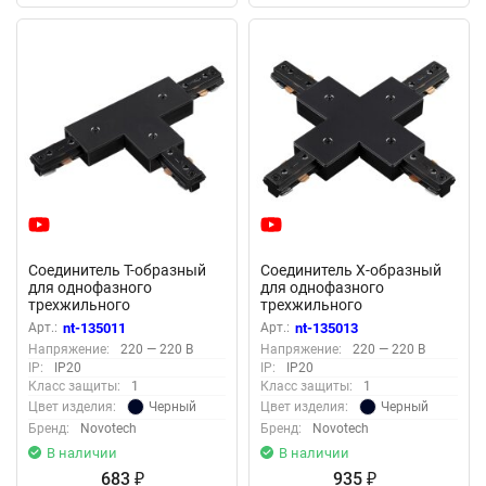
Соединитель Т-образный
Соединитель Х-образный
для однофазного
для однофазного
трехжильного
трехжильного
шинопровода «Novotech»
шинопровода «Novotech»
Арт.:
nt-135011
Арт.:
nt-135013
135011 (крепление к треку)
135013 (крепление к треку)
Напряжение:
220 — 220 В
Напряжение:
220 — 220 В
IP:
IP20
IP:
IP20
Класс защиты:
1
Класс защиты:
1
Черный
Черный
Цвет изделия:
Цвет изделия:
Бренд:
Novotech
Бренд:
Novotech
В наличии
В наличии
683
935
₽
₽