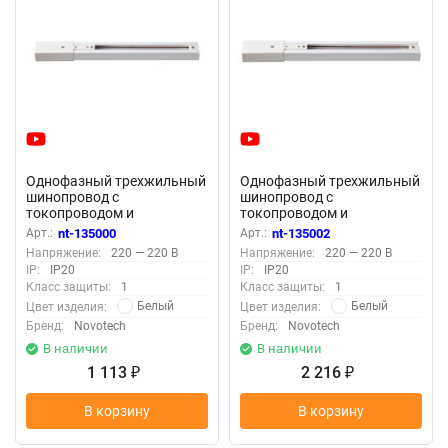
Однофазный трехжильный
Однофазный трехжильный
шинопровод с
шинопровод с
токопроводом и
токопроводом и
заглушкой, 1м «Novotech»
заглушкой, 2м «Novotech»
Арт.:
nt-135000
Арт.:
nt-135002
135000 (накладной)
135002 (накладной)
Напряжение:
220 — 220 В
Напряжение:
220 — 220 В
IP:
IP20
IP:
IP20
Класс защиты:
1
Класс защиты:
1
Белый
Белый
Цвет изделия:
Цвет изделия:
Бренд:
Novotech
Бренд:
Novotech
В наличии
В наличии
1 113
2 216
₽
₽
В корзину
В корзину