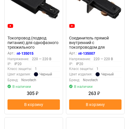
Токопровод (подвод
Соединитель прямой
питания) для однофазного
внутренний с
трехжильного
токопроводом для
шинопровода «Novotech»
однофазного
Арт.:
nt-135015
Арт.:
nt-135007
135015 (крепление к треку)
трехжильного
Напряжение:
220 — 220 В
Напряжение:
220 — 220 В
шинопровода «Novotech»
IP:
IP20
IP:
IP20
135007 (крепление к треку)
Класс защиты:
1
Класс защиты:
1
Черный
Черный
Цвет изделия:
Цвет изделия:
Бренд:
Novotech
Бренд:
Novotech
В наличии
В наличии
305
263
₽
₽
В корзину
В корзину