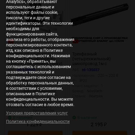
Analytics», обрабатывают
персональные данные и
используют файлы cookie,
пиксели, теги и другие
идентификаторы. Эти технологии
необходимы для
функционирования сайта,
анализа его работы, отображения
персонализированного контента,
итд, как описано в Политике
Подвесной комплект с
Трехфазный
конфиденциальности. Нажимая
тросом 1.5м «Novotech»
(четырехжильный)
на кнопку «Принять», вы
135023 (крепление к треку)
шинопровод 1м с
соглашаетесь с использованием
токопроводом (адаптером)
Арт.:
nt-135023
Арт.:
nt-135037
указанных технологий и
и заглушкой «Novotech»
IP:
IP20
Напряжение:
220 — 220 В
подтверждаете свое согласие на
135037 (накладной)
Бренд:
Novotech
IP:
IP20
обработку персональных данных,
Страна:
Венгрия
Класс защиты:
1
в соответствии с условиями,
Лофт; минимализм;
Бренд:
Novotech
описанными в Политике
Стиль:
современный стиль;
Страна:
Венгрия
хай-тек
конфиденциальности. Вы можете
Подвесной
отозвать согласие в любое время.
Назначение:
комплект с
тросом 1.5м
Условия предоставления услуг
В наличии
В наличии
Политика конфиденциальности
1 229
2 195
₽
₽