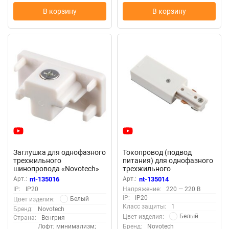
В корзину
В корзину
Заглушка для однофазного
Токопровод (подвод
трехжильного
питания) для однофазного
шинопровода «Novotech»
трехжильного
135016 (крепление к треку)
шинопровода «Novotech»
Арт.:
nt-135016
Арт.:
nt-135014
135014 (крепление к треку)
IP:
IP20
Напряжение:
220 — 220 В
IP:
IP20
Белый
Цвет изделия:
Класс защиты:
1
Бренд:
Novotech
Белый
Цвет изделия:
Страна:
Венгрия
Лофт; минимализм;
Бренд:
Novotech