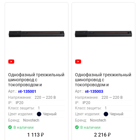
Однофазный трехжильный
Однофазный трехжильный
шинопровод с
шинопровод с
токопроводом и
токопроводом и
заглушкой, 1м «Novotech»
заглушкой, 2м «Novotech»
Арт.:
nt-135001
Арт.:
nt-135003
135001 (накладной)
135003 (накладной)
Напряжение:
220 — 220 В
Напряжение:
220 — 220 В
IP:
IP20
IP:
IP20
Класс защиты:
1
Класс защиты:
1
Черный
Черный
Цвет изделия:
Цвет изделия:
Бренд:
Novotech
Бренд:
Novotech
В наличии
В наличии
1 113
2 216
₽
₽