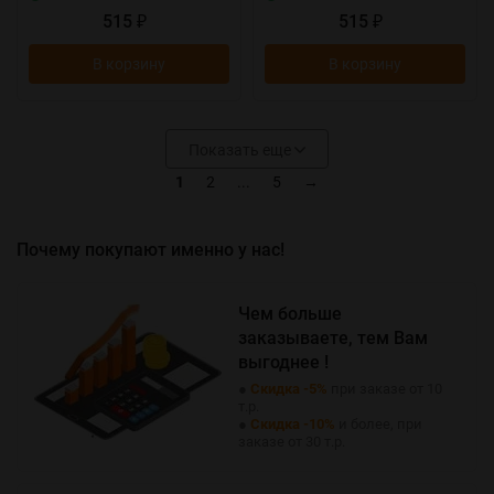
515
515
₽
₽
В корзину
В корзину
Показать еще
1
2
...
5
→
Почему покупают именно у нас!
Чем больше
заказываете, тем Вам
выгоднее !
●
Скидка -5%
при заказе от 10
т.р.
●
Скидка -10%
и более, при
заказе от 30 т.р.