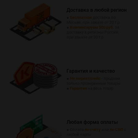
Доставка в любой регион
●
Бесплатная
доставка по
Москве, при заказе от 20 т.р.
●
Компенсируем 500 руб.
за
доставку в регионы России,
при заказе от 20 т.р.
Гарантия и качество
●
Не меркетплейс
- продаем
только проверенные товары
●
Гарантия
на весь товар
Любая форма оплаты
● Оплата
по счёту
или
по СБП
с
любой карты