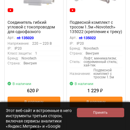
Соединитель гибкий
Подвесной комплект с
угловой с токопроводом
тросом 1.5м «Novotech»
для однофазного
135022 (крепление к треку)
трехжильного
Арт.:
nt-135020
Арт.:
nt-135022
шинопровода «Novotech»
Напряжение:
220 — 220 В
IP:
IP20
135020 (крепление к треку)
IP:
IP20
Бренд:
Novotech
Класс защиты:
1
Страна:
Венгрия
Бренд:
Novotech
Лофт; минимализм;
Стиль:
современный стиль;
Страна:
Венгрия
хай-тек
Подвесной
Назначение:
комплект с
тросом 1.5м
В наличии
В наличии
620
1 229
₽
₽
В корзину
В корзину
Этот веб-сайт и встроенные в него
инструменты третьих сторон,
включая сервисы аналитики
«Яндекс.Метрика» и «Google