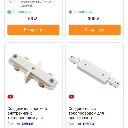
Стиль:
современный стиль;
хай-тек
В наличии
В наличии
53
305
₽
₽
В корзину
В корзину
Соединитель прямой
Соединитель с
внутренний с
токопроводом для
токопроводом для
однофазного
однофазного
трехжильного
Арт.:
nt-135006
Арт.:
nt-135004
трехжильного
шинопровода «Novotech»