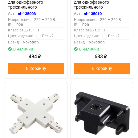
для однофазного
для однофазного
трехжильного
трехжильного
шинопровода «Novotech»
шинопровода «Novotech»
Арт.:
nt-135008
Арт.:
nt-135010
135008 (крепление к треку)
135010 (крепление к треку)
Напряжение:
220 — 220 В
Напряжение:
220 — 220 В
IP:
IP20
IP:
IP20
Класс защиты:
1
Класс защиты:
1
Белый
Белый
Цвет изделия:
Цвет изделия:
Бренд:
Novotech
Бренд:
Novotech
В наличии
В наличии
494
683
₽
₽
В корзину
В корзину