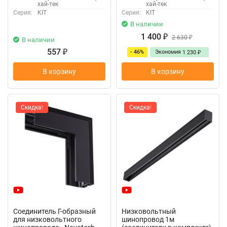
хай-тек
хай-тек
Серия:
KIT
Серия:
KIT
В наличии
1 400
₽
2 630
₽
В наличии
557
- 46%
Экономия
₽
1 230
₽
В корзину
В корзину
Скидка!
Скидка!
Соединитель Г-образный
Низковольтный
для низковольтного
шинопровод 1м