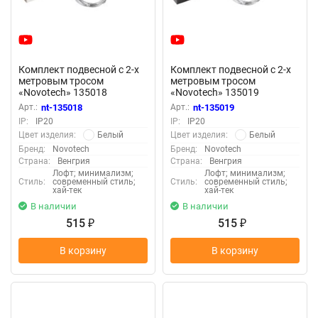
Комплект подвесной с 2-х
Комплект подвесной с 2-х
метровым тросом
метровым тросом
«Novotech» 135018
«Novotech» 135019
(крепление к треку)
(крепление к треку)
Арт.:
nt-135018
Арт.:
nt-135019
IP:
IP20
IP:
IP20
Белый
Белый
Цвет изделия:
Цвет изделия:
Бренд:
Novotech
Бренд:
Novotech
Страна:
Венгрия
Страна:
Венгрия
Лофт; минимализм;
Лофт; минимализм;
Стиль:
современный стиль;
Стиль:
современный стиль;
хай-тек
хай-тек
В наличии
В наличии
515
515
₽
₽
В корзину
В корзину