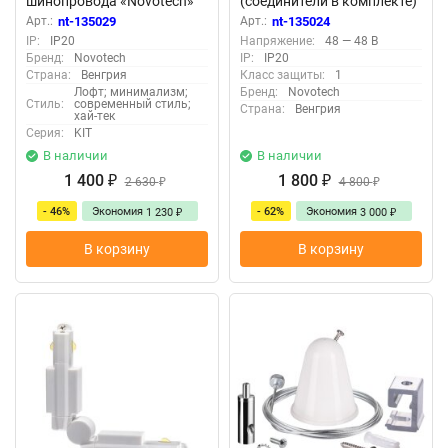
шинопровода «Novotech»
(соединители в комплекте)
135029, серия: KIT
«Novotech» 135024, серия:
Арт.:
nt-135029
Арт.:
nt-135024
KIT
IP:
IP20
Напряжение:
48 — 48 В
Бренд:
Novotech
IP:
IP20
Страна:
Венгрия
Класс защиты:
1
Лофт; минимализм;
Бренд:
Novotech
Стиль:
современный стиль;
Страна:
Венгрия
хай-тек
Серия:
KIT
В наличии
В наличии
1 400
1 800
₽
2 630
₽
4 800
₽
₽
- 46%
Экономия
- 62%
Экономия
1 230
3 000
₽
₽
В корзину
В корзину