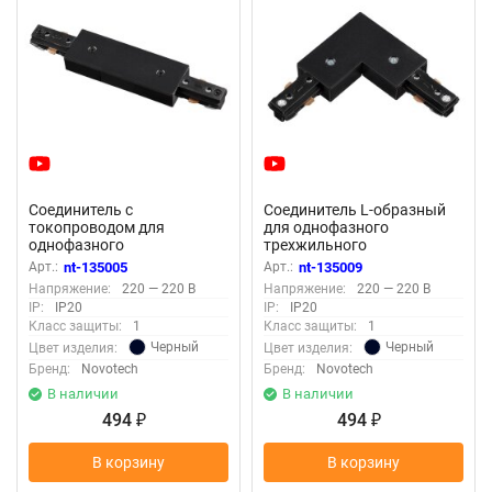
Соединитель с
Соединитель L-образный
токопроводом для
для однофазного
однофазного
трехжильного
трехжильного
шинопровода «Novotech»
Арт.:
nt-135005
Арт.:
nt-135009
шинопровода «Novotech»
135009 (крепление к треку)
Напряжение:
220 — 220 В
Напряжение:
220 — 220 В
135005 (крепление к треку)
IP:
IP20
IP:
IP20
Класс защиты:
1
Класс защиты:
1
Черный
Черный
Цвет изделия:
Цвет изделия:
Бренд:
Novotech
Бренд:
Novotech
В наличии
В наличии
494
494
₽
₽
В корзину
В корзину