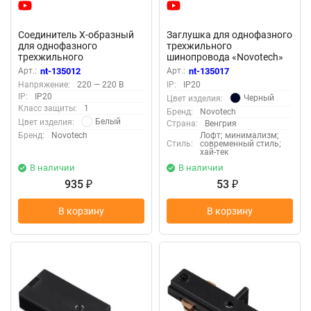
Соединитель Х-образный
Заглушка для однофазного
для однофазного
трехжильного
трехжильного
шинопровода «Novotech»
шинопровода «Novotech»
135017 (крепление к треку)
Арт.:
nt-135012
Арт.:
nt-135017
135012 (крепление к треку)
Напряжение:
220 — 220 В
IP:
IP20
IP:
IP20
Черный
Цвет изделия:
Класс защиты:
1
Бренд:
Novotech
Белый
Цвет изделия:
Страна:
Венгрия
Бренд:
Novotech
Лофт; минимализм;
Стиль:
современный стиль;
хай-тек
В наличии
В наличии
935
53
₽
₽
В корзину
В корзину