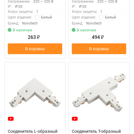
Напряжение:
220 — 220 В
Напряжение:
220 — 220 В
шинопровода «Novotech»
135004 (крепление к треку)
IP:
IP20
IP:
IP20
135006 (крепление к треку)
Класс защиты:
1
Класс защиты:
1
Белый
Белый
Цвет изделия:
Цвет изделия:
Бренд:
Novotech
Бренд:
Novotech
В наличии
В наличии
263
494
₽
₽
В корзину
В корзину
Соединитель L-образный
Соединитель Т-образный