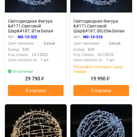
Светодиодная Фигура
Светодиодная Фигура
&#171;Световой
&#171;Световой
Шар&#187; Ø1м Белая
Шар&#187; Ø0,65м Белая
220В, IP65
220В, IP65
Арт.:
NG-13-322
Арт.:
NG-13-310
Белый
Белый
Цвет свечения:
Цвет свечения:
Бренд:
ESV
Бренд:
ESV
Код товара:
LC-13322
Код товара:
LC-13310
Цена указана за:
1 шт.
Цена указана за:
1 шт.
Уточняйте наличие и цену
В наличии
товара
29 790
19 990
₽
₽
В корзину
В корзину