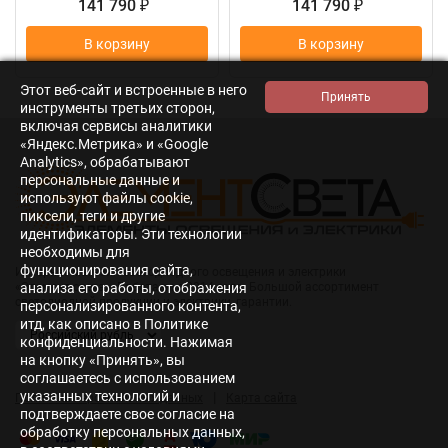
141 790
141 790
₽
₽
В корзину
В корзину
Этот веб-сайт и встроенные в него
инструменты третьих сторон,
включая сервисы аналитики
«Яндекс.Метрика» и «Google
Analytics», обрабатывают
персональные данные и
используют файлы cookie,
пиксели, теги и другие
идентификаторы. Эти технологии
необходимы для
функционирования сайта,
Интернет-магазин светодиодного освещения и электрики
анализа его работы, отображения
«Элемент света». Работаем с 2014 года. Большой ассортимент
светодиодной продукции и электрики, гарантии.
персонализированного контента,
итд, как описано в Политике
конфиденциальности. Нажимая
на кнопку «Принять», вы
соглашаетесь с использованием
указанных технологий и
|
Политика персональных данных
Карта сайта
подтверждаете свое согласие на
обработку персональных данных,