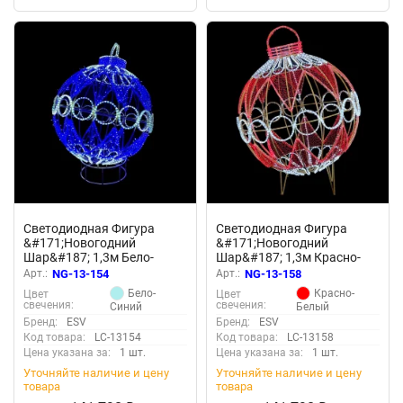
Светодиодная Фигура
Светодиодная Фигура
&#171;Новогодний
&#171;Новогодний
Шар&#187; 1,3м Бело-
Шар&#187; 1,3м Красно-
Синий 220В, IP65
Белый 220В, IP65
Арт.:
NG-13-154
Арт.:
NG-13-158
Бело-
Красно-
Цвет
Цвет
свечения:
свечения:
Синий
Белый
Бренд:
ESV
Бренд:
ESV
Код товара:
LC-13154
Код товара:
LC-13158
Цена указана за:
1 шт.
Цена указана за:
1 шт.
Уточняйте наличие и цену
Уточняйте наличие и цену
товара
товара