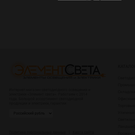
КАТАЛО
Светоди
Промышл
Интернет-магазин светодиодного освещения и
Складск
электрики «Элемент света». Работаем с 2014
Офисные
года. Большой ассортимент светодиодной
продукции и электрики, гарантии.
Торговые
Уличные
Светиль
Ландшаф
|
Политика персональных данных
Карта сайта
Прожект