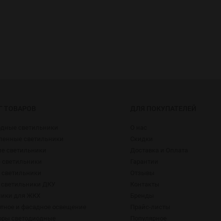
Г ТОВАРОВ
ДЛЯ ПОКУПАТЕЛЕЙ
одные светильники
О нас
енные светильники
Скидки
ие светильники
Доставка и Оплата
 светильники
Гарантии
 светильники
Отзывы
 светильники ДКУ
Контакты
ники для ЖКХ
Бренды
тное и фасадное освещение
Прайс-листы
оры светодиодные
Популярное