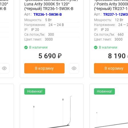
 120°
Luna Arity 3000K 5т 120°
/ Points Arity 300
K-B
(Черный) TR236-1-5W3K-B
(Черный) TR237-
Арт.:
TR236-1-5W3K-B
Арт.:
TR237-1-12W3
Мощность:
5 Вт
Мощность:
12 Вт
Напряжение:
24 — 24 В
Напряжение:
24 — 
IP:
IP 20
IP:
IP 20
Св.поток,Лм:
300
Св.поток,Лм:
660
Цвет.темп:
3000
Цвет.темп:
3000
В наличии
В наличии
5 690
8 190
₽
В корзину
В корзину
Новинка!
Новинка!