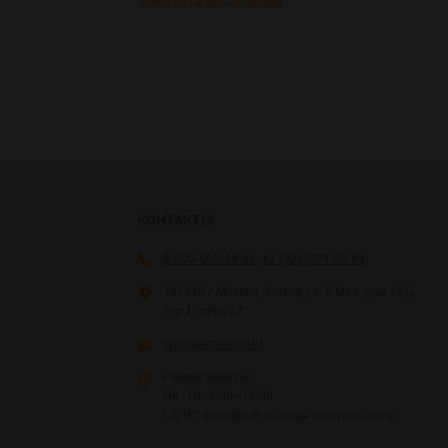
КОНТАКТЫ
8-800-550-69-66
,
+7 (926)669-80-69
141410 г.Москва, Химки, ул. 9 Мая, дом 12Д,
стр.2, офис 27
info@elementsv.ru
Режим работы:
Пн - Пт: 9:00—18:00
Сб, Вс: выходные
(по предв. договоренности)