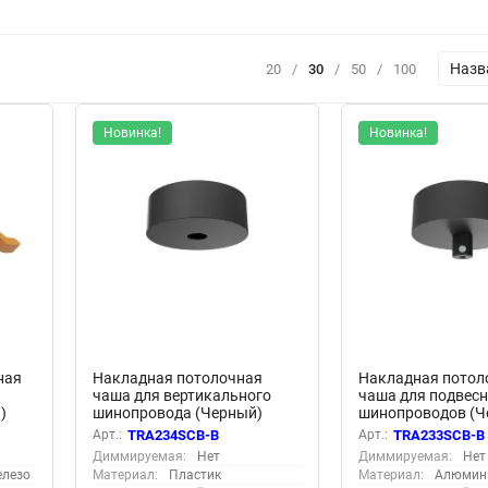
Назв
20
/
30
/
50
/
100
Новинка!
Новинка!
ная
Накладная потолочная
Накладная потол
чаша для вертикального
чаша для подвес
)
шинопровода (Черный)
шинопроводов (Ч
TRA234SCB-B
TRA233SCB-B
Арт.:
TRA234SCB-B
Арт.:
TRA233SCB-B
Диммируемая:
Нет
Диммируемая:
Нет
елезо
Материал:
Пластик
Материал:
Алюмин