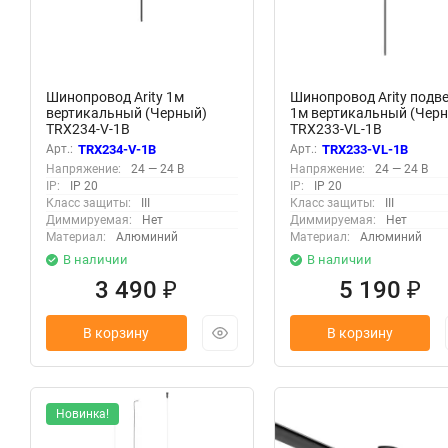
Шинопровод Arity 1м
Шинопровод Arity подв
вертикальный (Черный)
1м вертикальный (Чер
TRX234-V-1B
TRX233-VL-1B
Арт.:
TRX234-V-1B
Арт.:
TRX233-VL-1B
Напряжение:
24 — 24 В
Напряжение:
24 — 24 В
IP:
IP 20
IP:
IP 20
Класс защиты:
III
Класс защиты:
III
Диммируемая:
Нет
Диммируемая:
Нет
Материал:
Алюминий
Материал:
Алюминий
В наличии
В наличии
3 490
5 190
₽
₽
В корзину
В корзину
Новинка!