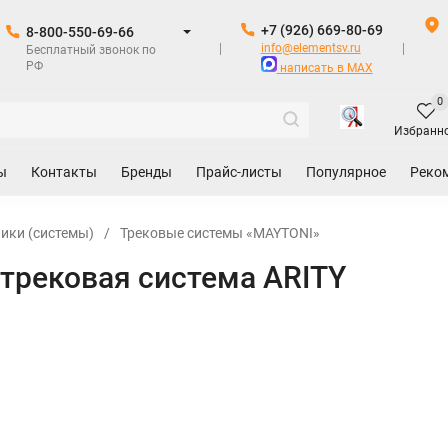
+7 (926) 669-80-69
8-800-550-69-66
info@elementsv.ru
Бесплатный звонок по
РФ
написать в MAX
0
Избранн
ы
Контакты
Бренды
Прайс-листы
Популярное
Реко
ики (системы)
/
Трековые системы «MAYTONI»
трековая система ARITY