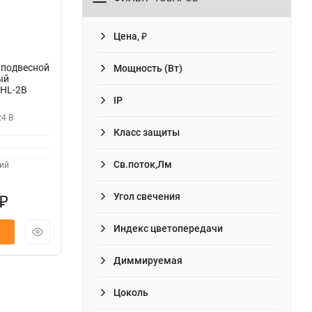
Цена, ₽
 подвесной
Мощность (Вт)
ый
-HL-2B
IP
24 В
Класс защиты
Св.поток,Лм
ий
Угол свечения
₽
Индекс цветопередачи
Диммируемая
Цоколь