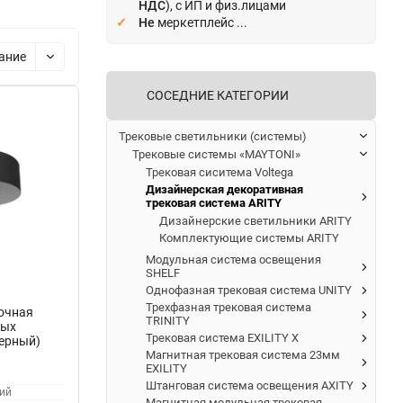
НДС
), с ИП и физ.лицами
Не
меркетплейс ...
ание
СОСЕДНИЕ КАТЕГОРИИ
Трековые светильники (системы)
Трековые системы «MAYTONI»
Трековая сиситема Voltega
Дизайнерская декоративная
трековая система ARITY
Дизайнерские светильники ARITY
Комплектующие системы ARITY
Модульная система освещения
SHELF
Однофазная трековая система UNITY
Трехфазная трековая система
очная
TRINITY
ных
Трековая система EXILITY X
ерный)
Магнитная трековая система 23мм
EXILITY
Штанговая система освещения AXITY
ий
Магнитная модульная трековая