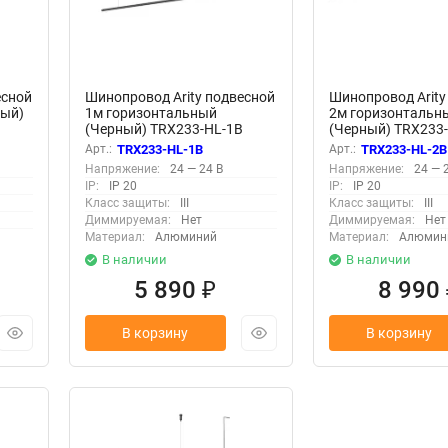
есной
Шинопровод Arity подвесной
Шинопровод Arity
ный)
1м горизонтальный
2м горизонтальн
(Черный) TRX233-HL-1B
(Черный) TRX233
Арт.:
TRX233-HL-1B
Арт.:
TRX233-HL-2B
Напряжение:
24 — 24 В
Напряжение:
24 — 
IP:
IP 20
IP:
IP 20
Класс защиты:
III
Класс защиты:
III
Диммируемая:
Нет
Диммируемая:
Нет
Материал:
Алюминий
Материал:
Алюмин
В наличии
В наличии
5 890
8 990
₽
В корзину
В корзину