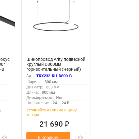
Фокус
Шинопровод Arity подвесной
30°
круглый D800мм
-B
горизонтальный (Черный)
TRX233-RH-D800-B
Арт.:
TRX233-RH-D800-B
Ширина:
800 мм
Диаметр:
800 мм
Длина:
800 мм
Диммируемая:
Нет
Напряжение:
24 — 24 В
у
Уточняйте наличие и цену
товара
21 690
₽
В корзину