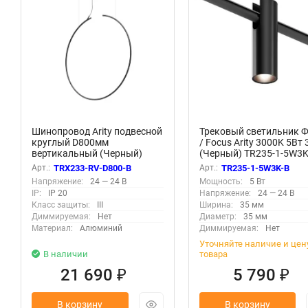
Шинопровод Arity подвесной
Трековый светильник 
круглый D800мм
/ Focus Arity 3000K 5Вт 
вертикальный (Черный)
(Черный) TR235-1-5W3K
TRX233-RV-D800-B
Арт.:
TRX233-RV-D800-B
Арт.:
TR235-1-5W3K-B
Напряжение:
24 — 24 В
Мощность:
5 Вт
IP:
IP 20
Напряжение:
24 — 24 В
Класс защиты:
III
Ширина:
35 мм
Диммируемая:
Нет
Диаметр:
35 мм
Материал:
Алюминий
Диммируемая:
Нет
Уточняйте наличие и цен
В наличии
товара
21 690
5 790
₽
₽
В корзину
В корзину