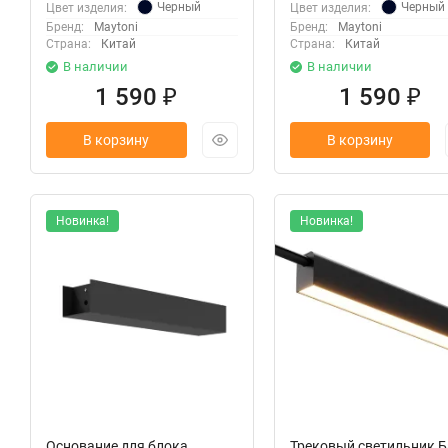
Черный
Черный
Цвет изделия:
Цвет изделия:
Бренд:
Maytoni
Бренд:
Maytoni
Страна:
Китай
Страна:
Китай
В наличии
В наличии
1 590
1 590
₽
₽
В корзину
В корзину
Новинка!
Новинка!
Основание для блока
Трековый светильник Б