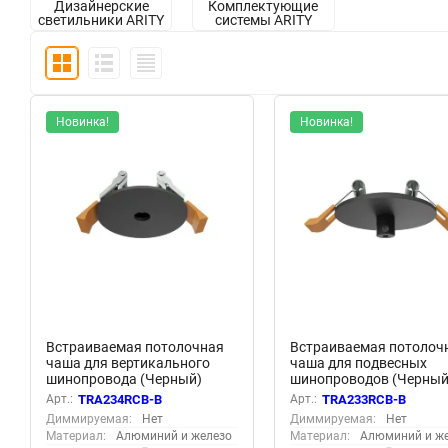
Дизайнерские
Комплектующие
светильники ARITY
системы ARITY
Новинка!
Новинка!
Встраиваемая потолочная
Встраиваемая потолоч
чаша для вертикального
чаша для подвесных
шинопровода (Черный)
шинопроводов (Черный
TRA234RCB-B
TRA233RCB-B
Арт.:
TRA234RCB-B
Арт.:
TRA233RCB-B
Диммируемая:
Нет
Диммируемая:
Нет
Материал:
Алюминий и железо
Материал:
Алюминий и ж