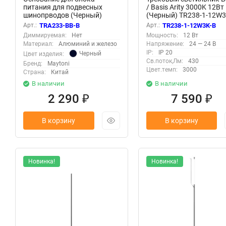
питания для подвесных
/ Basis Arity 3000K 12Вт
шинопрводов (Черный)
(Черный) TR238-1-12W3
TRA233-BB-B
Арт.:
TRA233-BB-B
Арт.:
TR238-1-12W3K-B
Диммируемая:
Нет
Мощность:
12 Вт
Материал:
Алюминий и железо
Напряжение:
24 — 24 В
IP:
IP 20
Черный
Цвет изделия:
Св.поток,Лм:
430
Бренд:
Maytoni
Цвет.темп:
3000
Страна:
Китай
В наличии
В наличии
2 290
7 590
₽
₽
В корзину
В корзину
Новинка!
Новинка!