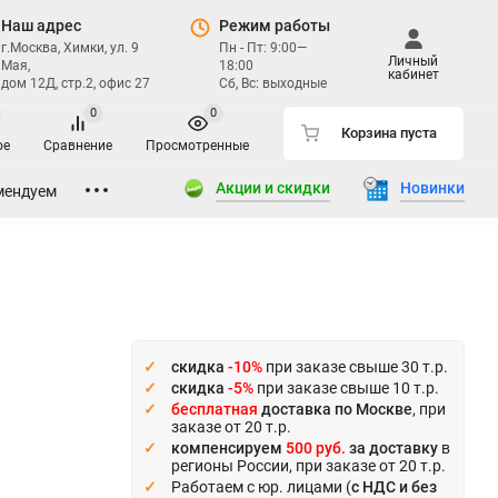
Наш адрес
Режим работы
г.Москва, Химки, ул. 9
Пн - Пт: 9:00—
Личный
Мая,
18:00
кабинет
дом 12Д, стр.2, офис 27
Сб, Вс: выходные
0
0
Корзина пуста
ое
Сравнение
Просмотренные
Акции и скидки
Новинки
мендуем
скидка
-10%
при заказе свыше 30 т.р.
скидка
-5%
при заказе свыше 10 т.р.
бесплатная
доставка по Москве
, при
заказе от 20 т.р.
компенсируем
500 руб.
за доставку
в
регионы России, при заказе от 20 т.р.
Работаем с юр. лицами (
с НДС и без