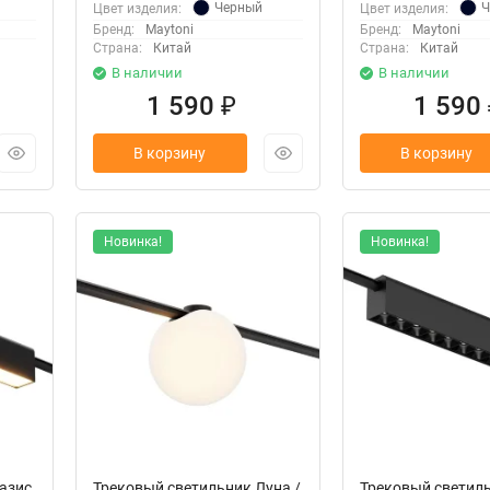
Черный
Ч
Цвет изделия:
Цвет изделия:
Бренд:
Maytoni
Бренд:
Maytoni
Страна:
Китай
Страна:
Китай
В наличии
В наличии
1 590
1 590
₽
В корзину
В корзину
Новинка!
Новинка!
азис
Трековый светильник Луна /
Трековый светил