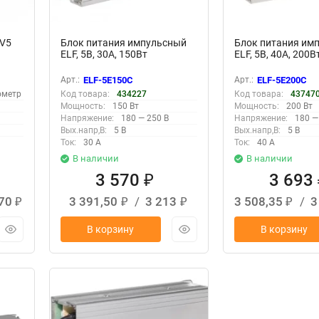
1V5
Блок питания импульсный
Блок питания им
ELF, 5В, 30A, 150Вт
ELF, 5В, 40A, 200В
Арт.:
ELF-5E150C
Арт.:
ELF-5E200C
ометр
Код товара:
434227
Код товара:
43747
Мощность:
150 Вт
Мощность:
200 Вт
Напряжение:
180 — 250 В
Напряжение:
180 —
Вых.напр,В:
5 В
Вых.напр,В:
5 В
Ток:
30 А
Ток:
40 А
В наличии
В наличии
3 570
3 693
₽
,70
3 391,50
/
3 213
3 508,35
/
3
₽
₽
₽
₽
В корзину
В корзину