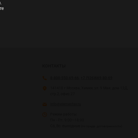
.
те
КОНТАКТЫ
8-800-550-69-66
,
+7 (926)669-80-69
141410 г.Москва, Химки, ул. 9 Мая, дом 12Д,
стр.2, офис 27
info@elementsv.ru
Режим работы:
Пн - Пт: 9:00—18:00
Сб, Вс: выходные
(по предв. договоренности)