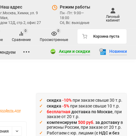
Наш адрес
Режим работы
г.Москва, Химки, ул. 9
Пн - Пт: 9:00—
Личный
Мая,
18:00
кабинет
дом 12Д, стр.2, офис 27
Сб, Вс: выходные
0
0
Корзина пуста
ое
Сравнение
Просмотренные
Акции и скидки
Новинки
мендуем
скидка
-10%
при заказе свыше 30 т.р.
скидка
-5%
при заказе свыше 10 т.р.
рофиль для
бесплатная
доставка по Москве
, при
заказе от 20 т.р.
компенсируем
500 руб.
за доставку
в
регионы России, при заказе от 20 т.р.
ения
Работаем с юр. лицами (
с НДС и без