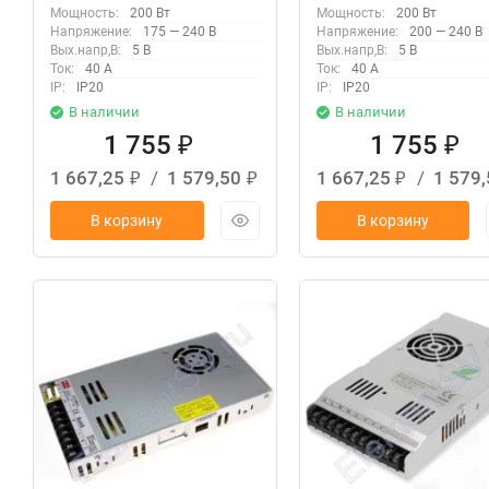
Мощность:
200 Вт
Мощность:
200 Вт
Напряжение:
175 — 240 В
Напряжение:
200 — 240 В
Вых.напр,В:
5 В
Вых.напр,В:
5 В
Ток:
40 А
Ток:
40 А
IP:
IP20
IP:
IP20
В наличии
В наличии
1 755
1 755
₽
₽
1 667,25
/
1 579,50
1 667,25
/
1 579
₽
₽
₽
В корзину
В корзину