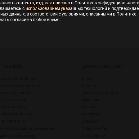
нного контента, итд, как описано в Политике конфиденциальности
В корзину
лашаетесь с использованием указанных технологий и подтверждае
ьных данных, в соответствии с условиями, описанными в Политике
ать согласие в любое время.
Г ТОВАРОВ
ДЛЯ ПОКУПАТЕЛЕЙ
одные светильники
О нас
енные светильники
Скидки
ие светильники
Доставка и Оплата
 светильники
Гарантии
 светильники
Отзывы
 светильники ДКУ
Контакты
ники для ЖКХ
Бренды
тное и фасадное освещение
Прайс-листы
оры светодиодные
Популярное