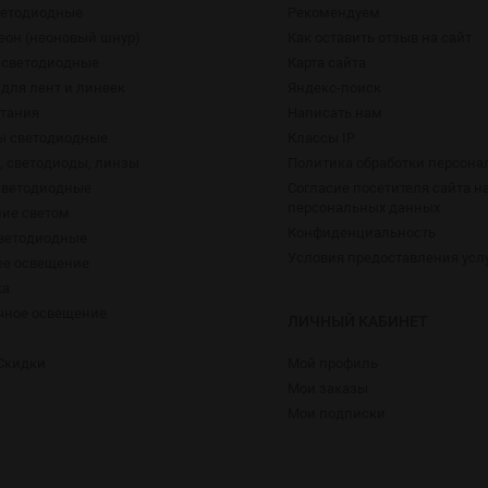
ветодиодные
Рекомендуем
еон (неоновый шнур)
Как оставить отзыв на сайт
 светодиодные
Карта сайта
для лент и линеек
Яндекс-поиск
итания
Написать нам
ы светодиодные
Классы IP
 светодиоды, линзы
Политика обработки персон
светодиодные
Согласие посетителя сайта н
персональных данных
ие светом
Конфиденциальность
ветодиодные
Условия предоставления усл
е освещение
ка
чное освещение
ЛИЧНЫЙ КАБИНЕТ
Скидки
Мой профиль
Мои заказы
Мои подписки