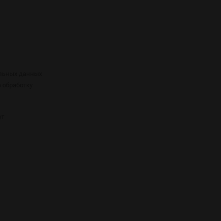
альных данных
а обработку
уг