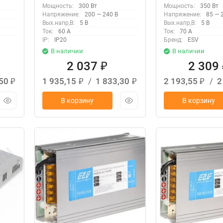
Мощность:
300 Вт
Мощность:
350 Вт
Напряжение:
200 — 240 В
Напряжение:
85 — 
Вых.напр,В:
5 В
Вых.напр,В:
5 В
Ток:
60 А
Ток:
70 А
IP:
IP20
Бренд:
ESV
В наличии
В наличии
2 037
2 309
₽
,50
1 935,15
/
1 833,30
2 193,55
/
2
₽
₽
₽
₽
В корзину
В корзину
New
New