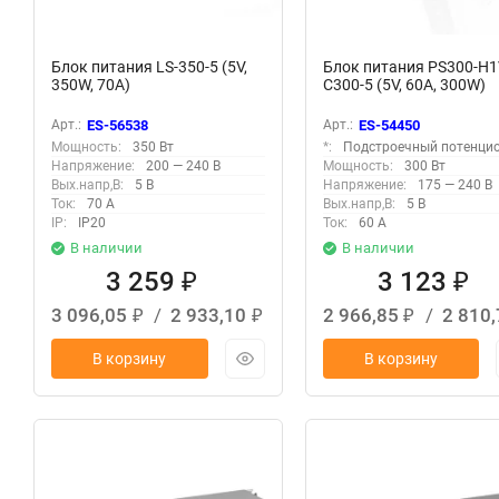
Блок питания LS-350-5 (5V,
Блок питания PS300-H
350W, 70A)
C300-5 (5V, 60A, 300W)
Арт.:
ES-56538
Арт.:
ES-54450
Мощность:
350 Вт
*:
Подстроечный потенци
Напряжение:
200 — 240 В
Мощность:
300 Вт
Вых.напр,В:
5 В
Напряжение:
175 — 240 В
Ток:
70 А
Вых.напр,В:
5 В
IP:
IP20
Ток:
60 А
В наличии
В наличии
3 259
3 123
₽
₽
3 096,05
/
2 933,10
2 966,85
/
2 810
₽
₽
₽
В корзину
В корзину
New
New