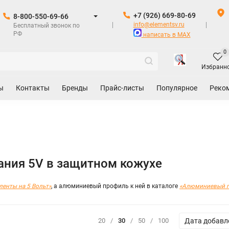
+7 (926) 669-80-69
8-800-550-69-66
info@elementsv.ru
Бесплатный звонок по
РФ
написать в MAX
0
Избранн
ы
Контакты
Бренды
Прайс-листы
Популярное
Реко
ания 5V в защитном кожухе
ленты на 5 Вольт»
, а алюминиевый профиль к ней в каталоге
«Алюминиевый п
Дата добавл
20
/
30
/
50
/
100