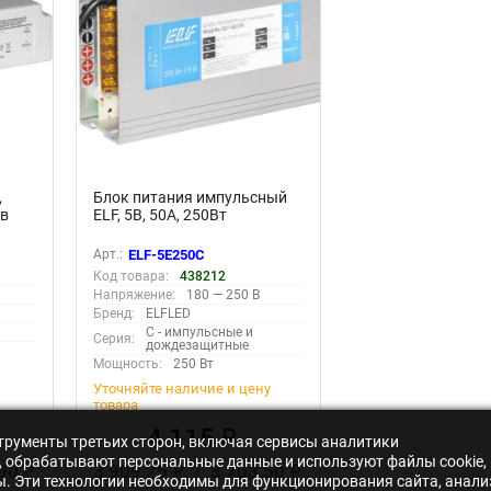
,
Блок питания импульсный
 в
ELF, 5В, 50A, 250Вт
Арт.:
ELF-5E250C
Код товара:
438212
Напряжение:
180 — 250 В
Бренд:
ELFLED
C - импульсные и
Серия:
дождезащитные
Мощность:
250 Вт
Уточняйте наличие и цену
товара
4 115
₽
нструменты третьих сторон, включая сервисы аналитики
s», обрабатывают персональные данные и используют файлы cookie,
,90
3 909,25
/
3 703,50
₽
₽
₽
ры. Эти технологии необходимы для функционирования сайта, анали