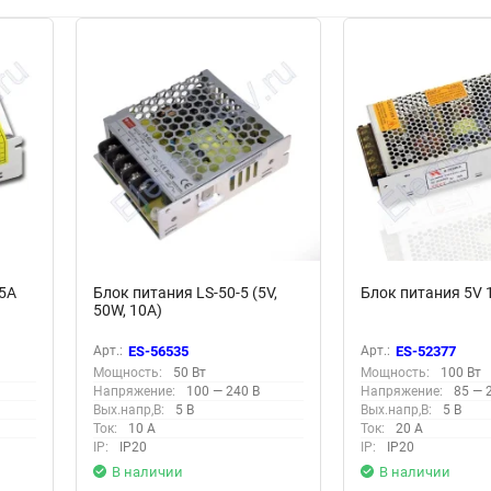
,5A
Блок питания LS-50-5 (5V,
Блок питания 5V 
50W, 10A)
Арт.:
ES-56535
Арт.:
ES-52377
Мощность:
50 Вт
Мощность:
100 Вт
Напряжение:
100 — 240 В
Напряжение:
85 — 
Вых.напр,В:
5 В
Вых.напр,В:
5 В
Ток:
10 А
Ток:
20 А
IP:
IP20
IP:
IP20
В наличии
В наличии