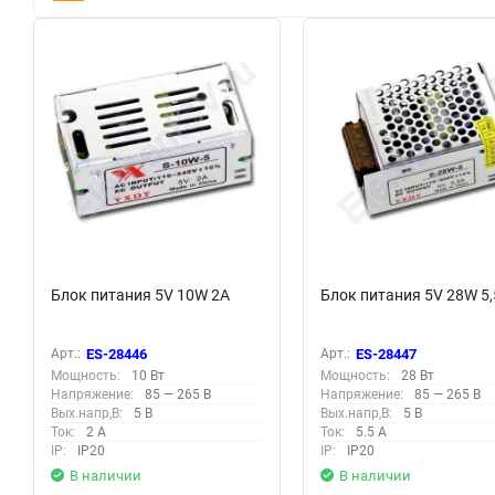
Блок питания 5V 10W 2A
Блок питания 5V 28W 5
Арт.:
ES-28446
Арт.:
ES-28447
Мощность:
10 Вт
Мощность:
28 Вт
Напряжение:
85 — 265 В
Напряжение:
85 — 265 В
Вых.напр,В:
5 В
Вых.напр,В:
5 В
Ток:
2 А
Ток:
5.5 А
IP:
IP20
IP:
IP20
В наличии
В наличии