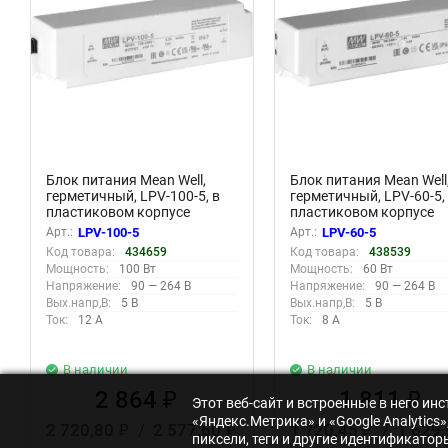
Блок питания Mean Well,
Блок питания Mean Well
герметичный, LPV-100-5, в
герметичный, LPV-60-5,
пластиковом корпусе
пластиковом корпусе
Арт.:
LPV-100-5
Арт.:
LPV-60-5
Код товара:
434659
Код товара:
438539
Мощность:
100 Вт
Мощность:
60 Вт
Напряжение:
90 — 264 В
Напряжение:
90 — 264 В
Вых.напр,В:
5 В
Вых.напр,В:
5 В
Ток:
12 А
Ток:
8 А
В наличии
В наличии
2 864
1 811
₽
₽
Этот веб-сайт и встроенные в него и
«Яндекс.Метрика» и «Google Analytic
2 720,80
/
2 577,60
1 720,45
/
1 629
₽
₽
₽
пиксели, теги и другие идентификато