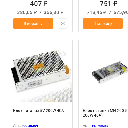
407
751
₽
₽
386,65
/
366,30
713,45
/
675,9
₽
₽
₽
В корзину
В корзину
Блок питания 5V 200W 40A
Блок питания MN-200-5
200W 40A)
Арт.:
ES-30459
Арт.:
ES-90603