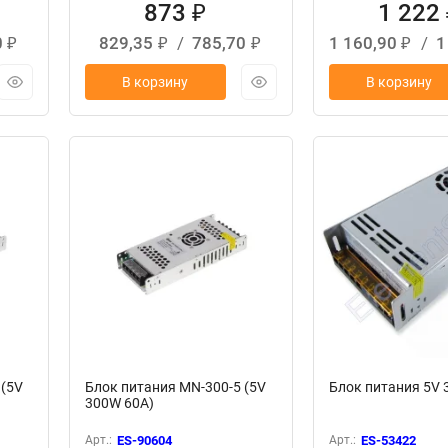
873
1 222
₽
0
829,35
/
785,70
1 160,90
/
1
₽
₽
₽
₽
В корзину
В корзину
 (5V
Блок питания MN-300-5 (5V
Блок питания 5V 
300W 60A)
Арт.:
ES-90604
Арт.:
ES-53422