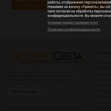
работы, отображения персонализирова
В корзину
В корзину
Нажимая на кнопку «Принять», вы сог
свое согласие на обработку персонал
конфиденциальности. Вы можете отозв
Условия предоставления услуг
Политика конфиденциальности
КАТАЛО
Светоди
Промышл
Интернет-магазин светодиодного освещения и
Складск
электрики «Элемент света». Работаем с 2014
Офисные
года. Большой ассортимент светодиодной
продукции и электрики, гарантии.
Торговые
Уличные
Светиль
Ландшаф
|
Политика персональных данных
Карта сайта
Прожект