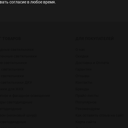
ать согласие в любое время.
Г ТОВАРОВ
ДЛЯ ПОКУПАТЕЛЕЙ
одные светильники
О нас
енные светильники
Скидки
ие светильники
Доставка и Оплата
 светильники
Гарантии
 светильники
Отзывы
 светильники ДКУ
Контакты
ники для ЖКХ
Бренды
тное и фасадное освещение
Прайс-листы
оры светодиодные
Популярное
ветодиодные
Рекомендуем
еон (неоновый шнур)
Как оставить отзыв на сайт
 светодиодные
Карта сайта