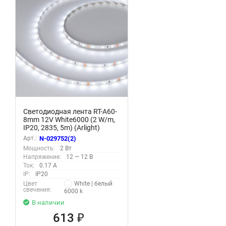
Светодиодная лента RT-A60-
8mm 12V White6000 (2 W/m,
IP20, 2835, 5m) (Arlight)
Арт.:
N-029752(2)
Мощность:
2 Вт
Напряжение:
12 — 12 В
Ток:
0.17 А
IP:
IP20
White | белый
Цвет
свечения:
6000 k
В наличии
613
₽