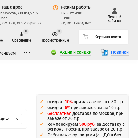
Наш адрес
Режим работы
г.Москва, Химки, ул. 9
Пн - Пт: 9:00—
Личный
Мая,
18:00
кабинет
дом 12Д, стр.2, офис 27
Сб, Вс: выходные
0
0
Корзина пуста
ое
Сравнение
Просмотренные
Акции и скидки
Новинки
мендуем
скидка
-10%
при заказе свыше 30 т.р.
скидка
-5%
при заказе свыше 10 т.р.
бесплатная
доставка по Москве
, при
заказе от 20 т.р.
одаж
компенсируем
500 руб.
за доставку
в
регионы России, при заказе от 20 т.р.
Работаем с юр. лицами (
с НДС и без