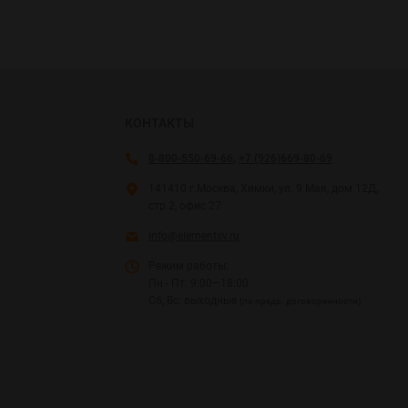
КОНТАКТЫ
8-800-550-69-66
,
+7 (926)669-80-69
141410 г.Москва, Химки, ул. 9 Мая, дом 12Д,
стр.2, офис 27
info@elementsv.ru
Режим работы:
Пн - Пт: 9:00—18:00
Сб, Вс: выходные
(по предв. договоренности)