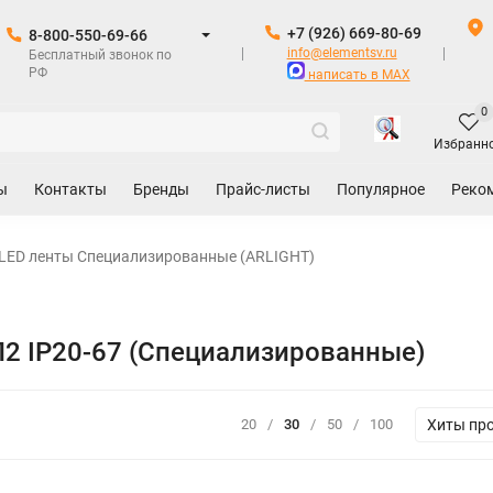
+7 (926) 669-80-69
8-800-550-69-66
info@elementsv.ru
Бесплатный звонок по
РФ
написать в MAX
0
Избранн
ы
Контакты
Бренды
Прайс-листы
Популярное
Реко
LED ленты Специализированные (ARLIGHT)
2 IP20-67 (Специализированные)
Хиты пр
20
/
30
/
50
/
100