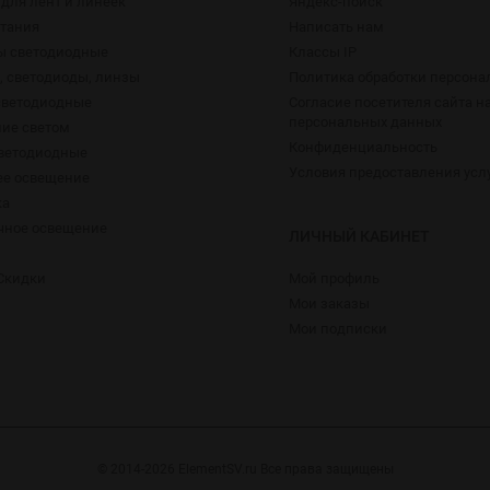
для лент и линеек
Яндекс-поиск
итания
Написать нам
ы светодиодные
Классы IP
 светодиоды, линзы
Политика обработки персон
светодиодные
Согласие посетителя сайта н
персональных данных
ие светом
Конфиденциальность
ветодиодные
Условия предоставления усл
е освещение
ка
чное освещение
ЛИЧНЫЙ КАБИНЕТ
Скидки
Мой профиль
Мои заказы
Мои подписки
© 2014-2026 ElementSV.ru Все права защищены