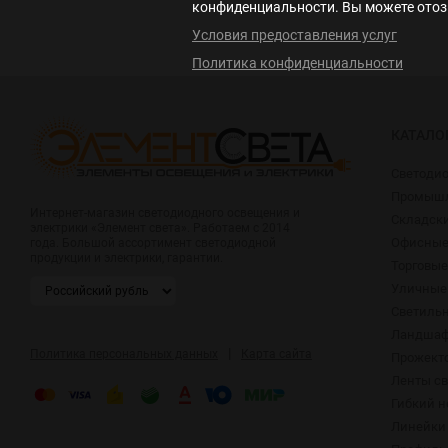
конфиденциальности. Вы можете отозв
Условия предоставления услуг
Политика конфиденциальности
КАТАЛО
Светоди
Промышл
Интернет-магазин светодиодного освещения и
Складск
электрики «Элемент света». Работаем с 2014
Офисные
года. Большой ассортимент светодиодной
продукции и электрики, гарантии.
Торговые
Уличные
Светиль
Ландшаф
|
Политика персональных данных
Карта сайта
Прожект
Ленты с
Гибкий н
Линейки