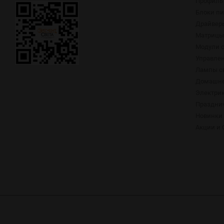
Профиль 
Блоки п
Драйвер
Матрицы,
Модули 
Управлен
Лампы с
Домашне
Электри
Праздни
Новинки
Акции и 