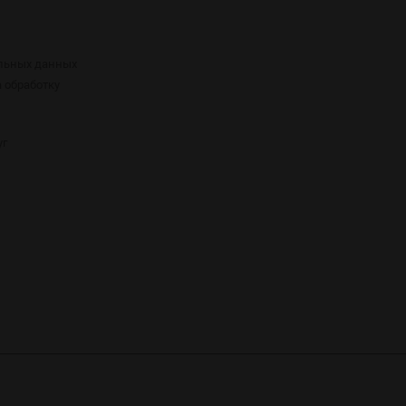
альных данных
а обработку
уг