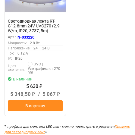
Светодиодная лента RT-
G12-8mm 24V UVC270 (2.9
W/m, IP20, 3737, 5m)
(Arlight)
Арт.:
N-033220
Мощность:
2.8 Вт
Напряжение:
24 — 24 В
Ток:
0.12 А
IP:
IP20
UVC |
Цвет
Ультрафиолет 270
свечения:
nm
В наличии
5 630
₽
5 348,50
/
5 067
₽
₽
В корзину
*
профиль для монтажа LED лент можно посмотреть в разделе «
Профиль
для светодиодных лент
».