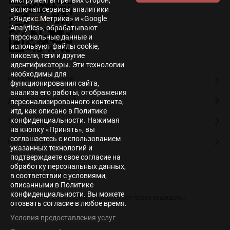
инструменты третьих сторон,
включая сервисы аналитики
«Яндекс.Метрика» и «Google
Analytics», обрабатывают
персональные данные и
используют файлы cookie,
пиксели, теги и другие
идентификаторы. Эти технологии
необходимы для
КАТАЛОГ ТОВАРОВ
функционирования сайта,
анализа его работы, отображения
ДЛЯ ПОКУПАТЕЛЕЙ
персонализированного контента,
итд, как описано в Политике
конфиденциальности. Нажимая
ЛИЧНЫЙ КАБИНЕТ
на кнопку «Принять», вы
соглашаетесь с использованием
КОНТАКТЫ
указанных технологий и
подтверждаете свое согласие на
обработку персональных данных,
в соответствии с условиями,
описанными в Политике
конфиденциальности. Вы можете
© 2014-2026 ElementSV.ru Все права защищены
отозвать согласие в любое время.
Условия предоставления услуг