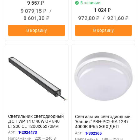
9 557
В наличии
₽
1 024
9 079,15
/
₽
₽
8 601,30
972,80
/
921,60
₽
₽
₽
В корзину
В корзину
Светильник светодиодный
Светильник светодиодный
ДСП WP 14 C 40W OP 840
'Банник' PBH-PC2-RA 12Вт
L1200 CL 1200х65х70мм
4000К IP65 ЖКХ ДБП
40Вт 4000К IP66 линейный
кругл. пылевлагозащ. бел.
Арт.:
T-2024473
Арт.:
T-302365
пылевлагозащ. Русский
JazzWay 1035660
Напряжение:
220 — 240 В
Напряжение:
180 — 253 В