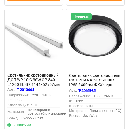
Новинка!
Светильник светодиодный
Светильник светодиодный
ДСП WP 10 C 36W OP 840
PBH-PC9-RA 24Вт 4000К
L1200 EL G2 1144х62х57мм
IP65 2400лм ЖКХ черн.
36Вт 4000К IP65 с БАП 3ч
JazzWay 5070196
Арт.:
T-2013664
Арт.:
T-2065985
бел. Русский Свет
Напряжение:
220 — 240 В
Напряжение:
165 — 265 В
27071025248
IP:
IP65
IP:
IP65
Класс защиты:
II
Класс защиты:
II
Поликарбонат
Материал:
Поликарбонат (PC)
Материал:
светостабилизированный
Бренд:
JazzWay
Бренд:
Русский Свет
В наличии