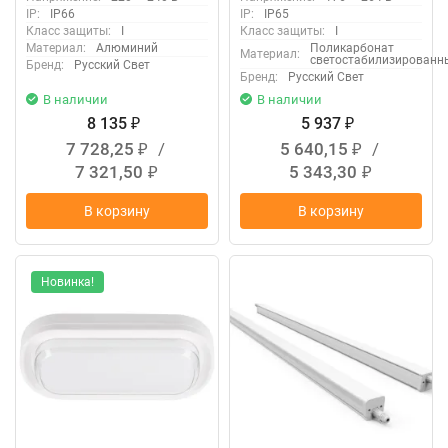
27072023134
15071123081
IP:
IP66
IP:
IP65
Класс защиты:
I
Класс защиты:
I
Материал:
Алюминий
Поликарбонат
Материал:
светостабилизированн
Бренд:
Русский Свет
Бренд:
Русский Свет
В наличии
В наличии
8 135
5 937
₽
₽
7 728,25
/
5 640,15
/
₽
₽
7 321,50
5 343,30
₽
₽
В корзину
В корзину
Новинка!