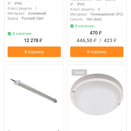
Свет 27071425379
IP:
IP66
IP:
IP65
Класс защиты:
I
Класс защиты:
II
Материал:
Алюминий
Материал:
Поликарбонат (PC)
Бренд:
Русский Свет
Цоколь:
Нет (без)
В наличии
470
В наличии
₽
446,50
/
423
12 278
₽
₽
₽
В корзину
В корзину
Заказ