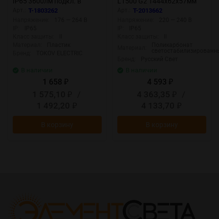
IP65 3600лм подкл. в
L1500 G2 1444х62х57мм
линию до 7штук TOKOV
50Вт 4000К IP65 бел.
Арт.:
T-1803262
Арт.:
T-2013662
ELECTRIC TKE-DSP-B02T3-
Русский Свет 27071025246
Напряжение:
176 — 264 В
Напряжение:
220 — 240 В
36-6.5K-IP65
IP:
IP65
IP:
IP65
Класс защиты:
II
Класс защиты:
II
Материал:
Пластик
Поликарбонат
Материал:
светостабилизированн
Бренд:
TOKOV ELECTRIC
Бренд:
Русский Свет
В наличии
В наличии
1 658
4 593
₽
₽
1 575,10
/
4 363,35
/
₽
₽
1 492,20
4 133,70
₽
₽
В корзину
В корзину