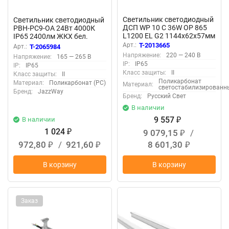
Светильник светодиодный
Светильник светодиодный
ДСП WP 10 C 36W OP 865
PBH-PC9-OA 24Вт 4000К
L1200 EL G2 1144х62х57мм
IP65 2400лм ЖКХ бел.
36Вт 6500К IP65 с БАП 3ч
JazzWay 5070172
Арт.:
T-2013665
Арт.:
T-2065984
бел. Русский Свет
Напряжение:
220 — 240 В
Напряжение:
165 — 265 В
27071025249
IP:
IP65
IP:
IP65
Класс защиты:
II
Класс защиты:
II
Поликарбонат
Материал:
Поликарбонат (PC)
Материал:
светостабилизированн
Бренд:
JazzWay
Бренд:
Русский Свет
В наличии
9 557
В наличии
₽
1 024
9 079,15
/
₽
₽
972,80
/
921,60
8 601,30
₽
₽
₽
В корзину
В корзину
Заказ