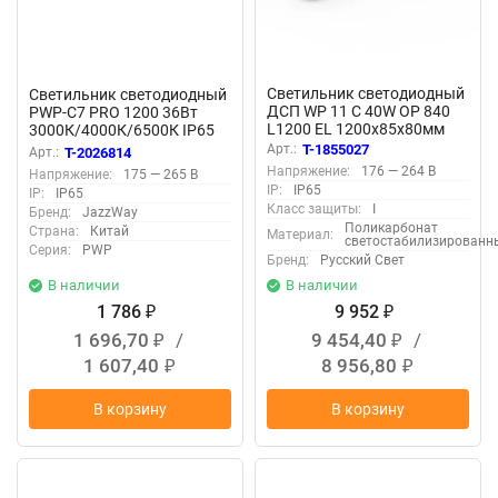
Светильник светодиодный
Светильник светодиодный
ДСП WP 11 C 40W OP 840
PWP-C7 PRO 1200 36Вт
L1200 EL 1200х85х80мм
3000К/4000К/6500К IP65
40Вт 4000К IP65
5400лм ДСП 3CCT
Арт.:
T-1855027
Арт.:
T-2026814
пылевлагозащ. с БАП 3ч
влагозащ. с
Напряжение:
176 — 264 В
Напряжение:
175 — 265 В
бел. Русский Свет
переключением цветовой
IP:
IP65
IP:
IP65
15071123177
температуры Pro+ JazzWay
Класс защиты:
I
Бренд:
JazzWay
5068834
Поликарбонат
Страна:
Китай
Материал:
светостабилизированн
Серия:
PWP
Бренд:
Русский Свет
В наличии
В наличии
1 786
9 952
₽
₽
1 696,70
/
9 454,40
/
₽
₽
1 607,40
8 956,80
₽
₽
В корзину
В корзину