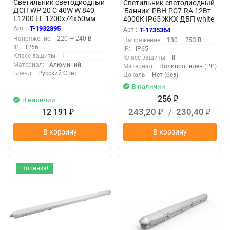
Светильник светодиодный
Светильник светодиодный
ДСП WP 20 C 40W W 840
'Банник' PBH-PC7-RA 12Вт
L1200 EL 1200х74х60мм
4000К IP65 ЖКХ ДБП white
40Вт 4000К IP66
JazzWay 5045941
Арт.:
T-1932895
Арт.:
T-1735364
пылевлагозащ. с БАП 1ч
Напряжение:
220 — 240 В
Напряжение:
180 — 253 В
3Вт с автотест. бел.
IP:
IP66
IP:
IP65
Русский Свет 27072023790
Класс защиты:
I
Класс защиты:
II
Материал:
Алюминий
Материал:
Полипропилен (PP)
Бренд:
Русский Свет
Цоколь:
Нет (без)
В наличии
256
В наличии
₽
243,20
/
230,40
12 191
₽
₽
₽
В корзину
В корзину
Новинка!