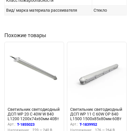
Класс пожароопасности
Вид/ марка материала рассеивателя
Стекло
Похожие товары
Светильник светодиодный
Светильник светодиодный
ДСП WP 20 C 40W W 840
ДСП WP 11 C 60W OP 840
L1200 1200х74х60мм 40Вт
L1500 1500х85х80мм 60Вт
4000К IP66 пылевлагозащ.
4000К IP65 пылевлагозащ.
Арт.:
T-1855023
Арт.:
T-1839952
бел. Русский Свет
бел. Русский Свет
Напряжение:
220 — 240 В
Напряжение:
176 — 264 В