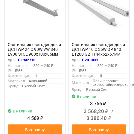
Светильник светодиодный
Светильник светодиодный
ДСП WP 24 C 90W VW 840
ДСП WP 10 C 36W OP 840
L900 SI CL 980х100х85мм
L1200 G2 1144х62х57мм
90Вт 4000К IP66
36Вт 4000К IP65 бел.
Арт.:
T-1942716
Арт.:
T-2013660
пылевлагозащ. Русский
Русский Свет 27071025244
Напряжение:
220 — 240 В
Напряжение:
220 — 240 В
Свет 27072423915
IP:
IP66
IP:
IP65
Класс защиты:
I
Класс защиты:
II
Материал:
Алюминий
Поликарбонат
Материал:
светостабилизированн
Бренд:
Русский Свет
Бренд:
Русский Свет
В наличии
3 756
₽
3 568,20
/
В наличии
₽
3 380,40
14 569
₽
₽
В корзину
В корзину