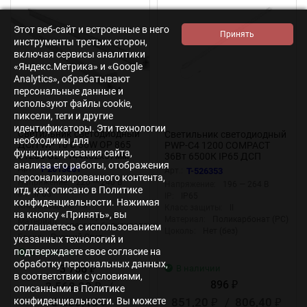
Этот веб-сайт и встроенные в него
инструменты третьих сторон,
включая сервисы аналитики
«Яндекс.Метрика» и «Google
Analytics», обрабатывают
персональные данные и
используют файлы cookie,
пиксели, теги и другие
идентификаторы. Эти технологии
Светильник светодиодный
Светильник светодиодный
необходимы для
ДСП WP 10 C 36W OP 865
PWP-С4 1200 COMPACT
функционирования сайта,
L1200 G2 1144х62х57мм
36Вт 6500К IP65 ДСП
анализа его работы, отображения
36Вт 6500К IP65 бел.
JazzWay 5016668
Арт.:
T-2013661
Арт.:
T-526353
персонализированного контента,
Русский Свет 27071025245
Напряжение:
220 — 240 В
Напряжение:
196 — 264 В
итд, как описано в Политике
IP:
IP65
IP:
IP65
конфиденциальности. Нажимая
Класс защиты:
II
Класс защиты:
II
на кнопку «Принять», вы
Поликарбонат
Материал:
Поликарбонат (PC)
Материал:
светостабилизированный
соглашаетесь с использованием
Цоколь:
Нет (без)
Бренд:
Русский Свет
указанных технологий и
подтверждаете свое согласие на
В наличии
обработку персональных данных,
3 756
В наличии
₽
в соответствии с условиями,
896
3 568,20
/
₽
₽
описанными в Политике
конфиденциальности. Вы можете
3 380,40
851,20
/
806,40
₽
₽
₽