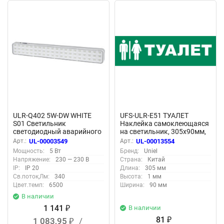
ULR-Q402 5W-DW WHITE
UFS-ULR-E51 ТУАЛЕТ
S01 Светильник
Наклейка самоклеющаяся
светодиодный аварийного
на светильник, 305х90мм,
освещения, Наклейка
Цвет зеленый
Арт.:
UL-00003549
Арт.:
UL-00013554
ВЫХОД, Дневной свет
Мощность:
5 Вт
Бренд:
Uniel
6500K, Встроенный
Напряжение:
230 — 230 В
Страна:
Китай
аккумулятор AC-DС,
IP:
IP 20
Длина:
305 мм
Корпус белый.
Св.поток,Лм:
340
Высота:
1 мм
Цвет.темп:
6500
Ширина:
90 мм
В наличии
1 141
В наличии
₽
81
1 083,95
/
₽
₽