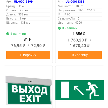
светильник, 338х138мм,
аварийного освещения,
Арт.:
UL-00013399
Арт.:
UL-00013388
Цвет зеленый
влагозащищенный, IP65,
Бренд:
Uniel
Мощность:
10 Вт
Белый свет 4000K,
Страна:
Китай
Напряжение:
165 — 240 В
Встроенный аккумулятор,
Длина:
338 мм
IP:
IP 65
Корпус белый
Высота:
1 мм
Св.поток,Лм:
0
Ширина:
138 мм
Цвет.темп:
4000
В наличии
1 856
В наличии
₽
81
1 763,20
/
₽
₽
76,95
/
72,90
1 670,40
₽
₽
₽
В корзину
В корзину