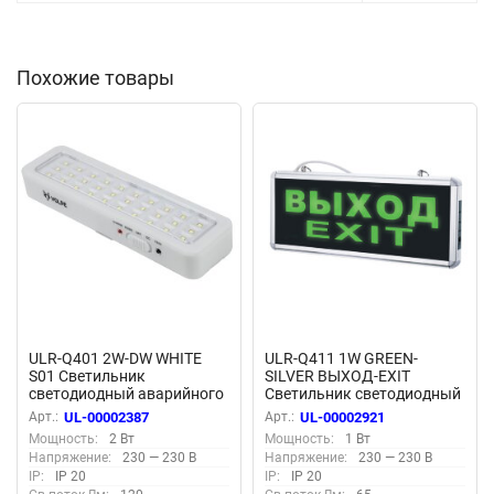
Похожие товары
ULR-Q401 2W-DW WHITE
ULR-Q411 1W GREEN-
S01 Светильник
SILVER ВЫХОД-EXIT
светодиодный аварийного
Светильник светодиодный
освещения ВЫХОД,
аварийного освещения с
Арт.:
UL-00002387
Арт.:
UL-00002921
Дневной свет 6500K,
встроенным
Мощность:
2 Вт
Мощность:
1 Вт
Встроенный аккумулятор
аккумулятором, AC-DС,
Напряжение:
230 — 230 В
Напряжение:
230 — 230 В
AC-DС, Корпус белый.
Дневной свет 6500K,
IP:
IP 20
IP:
IP 20
Корпус серебристый.