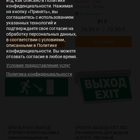
итд, как описано в Политике
Высота:
1 мм
Высота:
1 мм
конфиденциальности. Нажимая
Ширина:
138 мм
Ширина:
90 мм
на кнопку «Принять», вы
В наличии
В наличии
соглашаетесь с использованием
81
81
₽
₽
указанных технологий и
подтверждаете свое согласие на
76,95
/
72,90
76,95
/
72,90
₽
₽
₽
₽
обработку персональных данных,
в соответствии с условиями,
В корзину
В корзину
описанными в Политике
конфиденциальности. Вы можете
отозвать согласие в любое время.
Условия предоставления услуг
Политика конфиденциальности
UFS-ULR-E51 ВЫХОД
UFD-E51 ВЫХОД-EXIT S02
ВПРАВО-ВНИЗ Наклейка
Рассеиватель для модели
самоклеющаяся на
ULR-E51, Матовый,