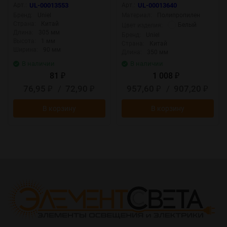
светильник, 305х90мм,
Наклейка ВЫХОД 2шт, в-к
Арт.:
UL-00013553
Арт.:
UL-00013640
Цвет зеленый
Бренд:
Uniel
Материал:
Полипропилен
Страна:
Китай
Белый
Цвет изделия:
Длина:
305 мм
Бренд:
Uniel
Высота:
1 мм
Страна:
Китай
Ширина:
90 мм
Длина:
350 мм
В наличии
В наличии
81
1 008
₽
₽
76,95
/
72,90
957,60
/
907,20
₽
₽
₽
₽
В корзину
В корзину