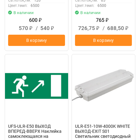
Св.поток,Лм:
120
Св.поток,Лм:
65
Цвет.темп:
6500
Цвет.темп:
6500
В наличии
В наличии
600
765
₽
₽
570
/
540
726,75
/
688,50
₽
₽
₽
₽
В корзину
В корзину
UFS-ULR-E50 ВЫХОД
ULR-E51-10W-4000K WHITE
ВПЕРЕД-ВВЕРХ Наклейка
ВЫХОД-EXIT S01
самоклеющаяся на
Светильник светодиодный