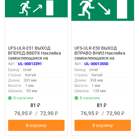
UFS-ULR-E51 ВЫХОД
UFS-ULR-E50 ВЫХОД
ВПЕРЕД-ВВЕРХ Наклейка
ВПРАВО-ВНИЗ Наклейка
самоклеющаяся на
самоклеющаяся на
светильник, 305х90мм,
светильник, 338х138мм,
Арт.:
UL-00013391
Арт.:
UL-00013550
Цвет зеленый
Цвет зеленый
Бренд:
Uniel
Бренд:
Uniel
Страна:
Китай
Страна:
Китай
Длина:
305 мм
Длина:
338 мм
Высота:
1 мм
Высота:
1 мм
Ширина:
90 мм
Ширина:
138 мм
В наличии
В наличии
81
81
₽
₽
76,95
/
72,90
76,95
/
72,90
₽
₽
₽
₽
В корзину
В корзину