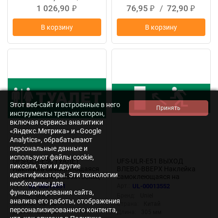
1 026,90
76,95
/
72,90
₽
₽
₽
В корзину
В корзину
Этот веб-сайт и встроенные в него
инструменты третьих сторон,
включая сервисы аналитики
«Яндекс.Метрика» и «Google
Analytics», обрабатывают
персональные данные и
используют файлы cookie,
UFS-ULR-E50 ТУАЛЕТ
UFS-ULR-E51 ВЫХОД
пиксели, теги и другие
Наклейка самоклеющаяся
ВЛЕВО-ВВЕРХ Наклейка
идентификаторы. Эти технологии
на светильник, 338х138мм,
самоклеющаяся на
необходимы для
Цвет зеленый
светильник, 305х90мм,
Арт.:
UL-00013551
Арт.:
UL-00013552
Цвет зеленый
функционирования сайта,
Бренд:
Uniel
Бренд:
Uniel
анализа его работы, отображения
Страна:
Китай
Страна:
Китай
персонализированного контента,
Длина:
338 мм
Длина:
305 мм