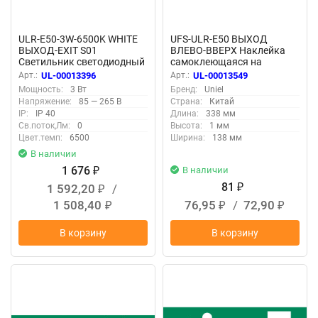
ULR-E50-3W-6500K WHITE
UFS-ULR-E50 ВЫХОД
ВЫХОД-EXIT S01
ВЛЕВО-ВВЕРХ Наклейка
Светильник светодиодный
самоклеющаяся на
аварийного освещения,
светильник, 338х138мм,
Арт.:
UL-00013396
Арт.:
UL-00013549
Белый свет 6500K,
Цвет зеленый
Мощность:
3 Вт
Бренд:
Uniel
Встроенный аккумулятор,
Напряжение:
85 — 265 В
Страна:
Китай
Корпус белый
IP:
IP 40
Длина:
338 мм
Св.поток,Лм:
0
Высота:
1 мм
Цвет.темп:
6500
Ширина:
138 мм
В наличии
1 676
В наличии
₽
81
1 592,20
/
₽
₽
1 508,40
76,95
/
72,90
₽
₽
₽
В корзину
В корзину