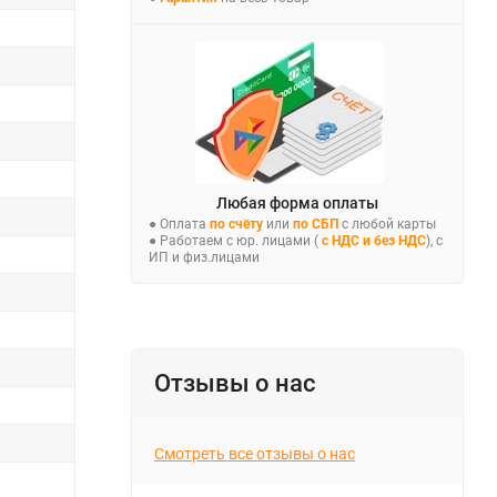
Любая форма оплаты
● Оплата
по счёту
или
по СБП
с любой карты
● Работаем с юр. лицами (
с НДС и без НДС
), с
ИП и физ.лицами
Отзывы о нас
Смотреть все отзывы о нас