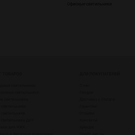
Офисные светильники
Г ТОВАРОВ
ДЛЯ ПОКУПАТЕЛЕЙ
одные светильники
О нас
енные светильники
Скидки
ие светильники
Доставка и Оплата
 светильники
Гарантии
 светильники
Отзывы
 светильники ДКУ
Контакты
ники для ЖКХ
Бренды
тное и фасадное освещение
Прайс-листы