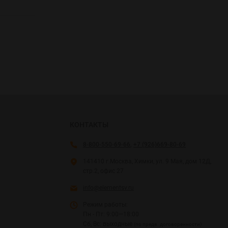
КОНТАКТЫ
8-800-550-69-66
,
+7 (926)669-80-69
141410 г.Москва, Химки, ул. 9 Мая, дом 12Д,
стр.2, офис 27
info@elementsv.ru
Режим работы:
Пн - Пт: 9:00—18:00
Сб, Вс: выходные
(по предв. договоренности)