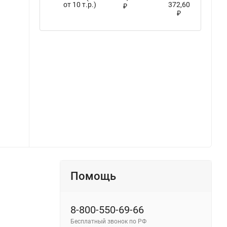
от 10 т.р.)
372,60
₽
₽
Универсальный офисный светодиодный светильник 80 Вт IP54 1195x180x48 мм 4000К Призма - фото 2
Помощь
8-800-550-69-66
Бесплатный звонок по РФ