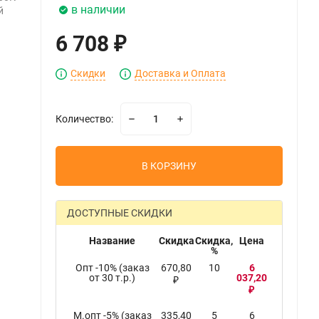
в наличии
й
6 708
₽
Скидки
Доставка и Оплата
Количество:
В КОРЗИНУ
ДОСТУПНЫЕ СКИДКИ
Название
Скидка
Скидка,
Цена
%
Опт -10% (заказ
670,80
10
6
от 30 т.р.)
037,20
₽
₽
М.опт -5% (заказ
335,40
5
6