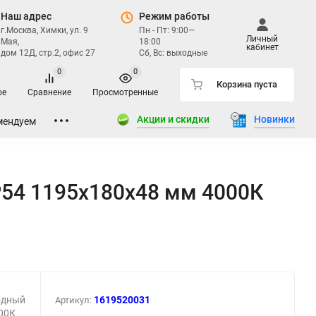
Наш адрес
Режим работы
г.Москва, Химки, ул. 9
Пн - Пт: 9:00—
Личный
Мая,
18:00
кабинет
дом 12Д, стр.2, офис 27
Сб, Вс: выходные
0
0
Корзина пуста
ое
Сравнение
Просмотренные
Акции и скидки
Новинки
мендуем
P54 1195x180x48 мм 4000К
одный
1619520031
Артикул:
000К