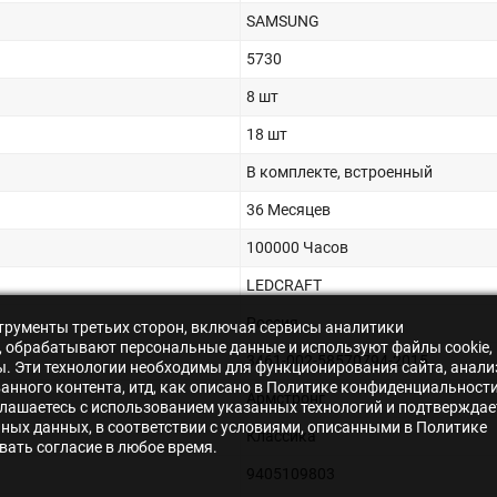
SAMSUNG
5730
8 шт
18 шт
В комплекте, встроенный
36 Месяцев
100000 Часов
LEDCRAFT
Россия
нструменты третьих сторон, включая сервисы аналитики
s», обрабатывают персональные данные и используют файлы cookie,
3461-002-58570794-2015
ры. Эти технологии необходимы для функционирования сайта, анали
нного контента, итд, как описано в Политике конфиденциальности
Армстронг
лашаетесь с использованием указанных технологий и подтверждае
ьных данных, в соответствии с условиями, описанными в Политике
Классика
ать согласие в любое время.
9405109803