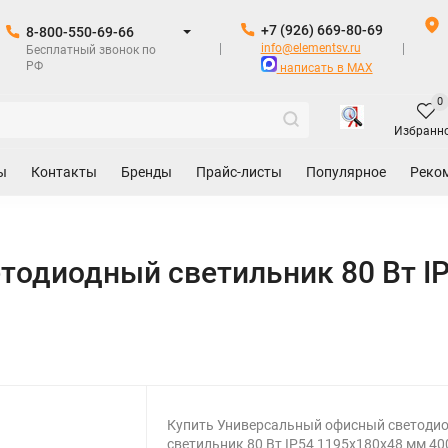
+7 (926) 669-80-69
8-800-550-69-66
info@elementsv.ru
Бесплатный звонок по
РФ
написать в MAX
0
Избранн
ы
Контакты
Бренды
Прайс-листы
Популярное
Реко
тодиодный светильник 80 Вт I
Купить Универсальный офисный светоди
светильник 80 Вт IP54 1195x180x48 мм 4