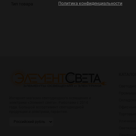
Политика конфиденциальности
Тип товара
КАТАЛО
Светоди
Промышл
Интернет-магазин светодиодного освещения и
Складск
электрики «Элемент света». Работаем с 2014
Офисные
года. Большой ассортимент светодиодной
продукции и электрики, гарантии.
Торговые
Уличные
Светиль
Ландшаф