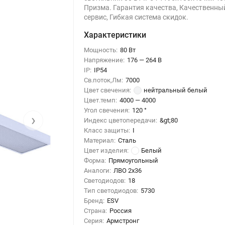
Призма. Гарантия качества, Качественны
сервис, Гибкая система скидок.
Характеристики
Мощность:
80 Вт
Напряжение:
176 — 264 В
IP:
IP54
Св.поток,Лм:
7000
Цвет свечения:
нейтральный белый
Цвет.темп:
4000 — 4000
Угол свечения:
120 °
›
Индекс цветопередачи:
&gt;80
Класс защиты:
I
Материал:
Сталь
Цвет изделия:
Белый
Форма:
Прямоугольный
Аналоги:
ЛВО 2x36
Светодиодов:
18
Тип светодиодов:
5730
Бренд:
ESV
Страна:
Россия
Серия:
Армстронг