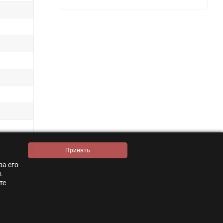
за его
.
те