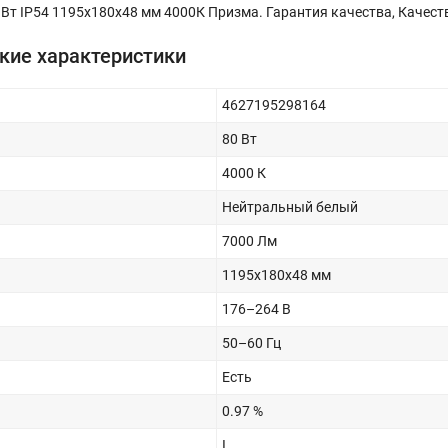
Вт IP54 1195x180x48 мм 4000К Призма. Гарантия качества, Качес
кие характеристики
4627195298164
80 Вт
4000 К
Нейтральный белый
7000 Лм
1195x180x48 мм
176–264 В
50–60 Гц
Есть
0.97 %
I