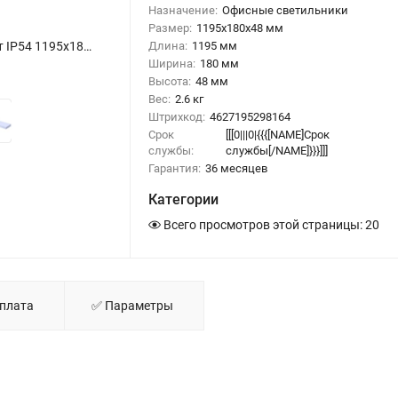
Назначение:
Офисные светильники
Размер:
1195x180x48 мм
Универсальный офисный светодиодный светильник 80 Вт IP54 1195x180x48 мм 4000К Призма - фото
Длина:
1195 мм
Ширина:
180 мм
Высота:
48 мм
Вес:
2.6 кг
Штрихкод:
4627195298164
Срок
[[[0|
||0|{{{[NAME]Срок
службы:
службы[/NAME]}}}]]]
Гарантия:
36 месяцев
Категории
Всего просмотров этой страницы:
20
Оплата
✅ Параметры