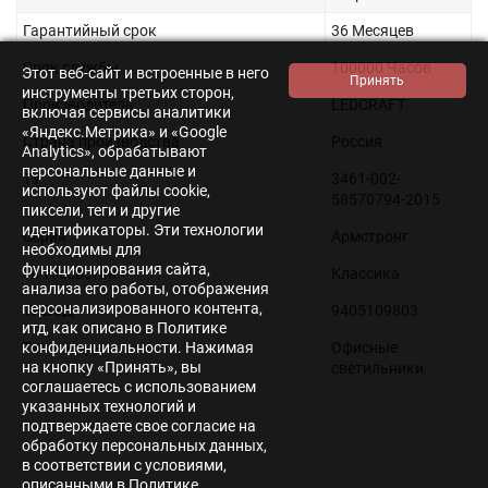
Гарантийный срок
36 Месяцев
Срок службы
100000 Часов
Этот веб-сайт и встроенные в него
инструменты третьих сторон,
Производитель
LEDCRAFT
включая сервисы аналитики
«Яндекс.Метрика» и «Google
Страна производства
Россия
Analytics», обрабатывают
персональные данные и
ТУ
3461-002-
используют файлы cookie,
58570794-2015
пиксели, теги и другие
идентификаторы. Эти технологии
Серия
Армстронг
необходимы для
функционирования сайта,
Тип засветки
Классика
анализа его работы, отображения
персонализированного контента,
ТНВЭД
9405109803
итд, как описано в Политике
конфиденциальности. Нажимая
Тип товара
Офисные
на кнопку «Принять», вы
светильники
соглашаетесь с использованием
указанных технологий и
подтверждаете свое согласие на
обработку персональных данных,
в соответствии с условиями,
описанными в Политике