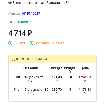
Всего просмотров этой страницы:
34
1619540027
Артикул:
в наличии
4 714
₽
Скидки
Доставка и Оплата
ДОСТУПНЫЕ СКИДКИ
Название
Скидка
Скидка,
Цена
%
Опт -10% (заказ от 30
471,40
10
4 242,60
т.р.)
₽
₽
М.опт -5% (заказ от 10
235,70
5
4 478,30
т.р.)
₽
₽