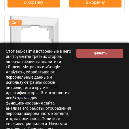
В корзину
В корзину
Хит!
Этот веб-сайт и встроенные в него
инструменты третьих сторон,
включая сервисы аналитики
«Яндекс.Метрика» и «Google
Analytics», обрабатывают
персональные данные и
Рамка из пластика на 1
используют файлы cookie,
пост Fiore белый W0012201
пиксели, теги и другие
идентификаторы. Эти технологии
Арт.:
a051023
необходимы для
Бренд:
Werkel
функционирования сайта,
Серия:
Fiore белый
анализа его работы, отображения
Гарантия:
12 мес.
персонализированного контента,
Вес:
0.02 кг
итд, как описано в Политике
Классификация:
Рамка
конфиденциальности. Нажимая
В наличии