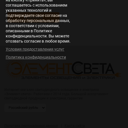
на кнопку «Принять», вы
соглашаетесь с использованием
131
₽
указанных технологий и
подтверждаете свое согласие на
В корзину
обработку персональных данных,
в соответствии с условиями,
описанными в Политике
конфиденциальности. Вы можете
отозвать согласие в любое время.
Условия предоставления услуг
Политика конфиденциальности
Интернет-магазин светодиодного освещения и электрики
«Элемент света». Работаем с 2014 года. Большой ассортимент
светодиодной продукции и электрики, гарантии.
|
Политика персональных данных
Карта сайта