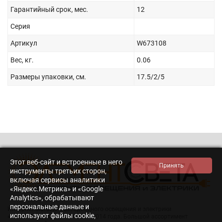
Гарантийный срок, мес.
12
Серия
Артикул
W673108
Вес, кг.
0.06
Размеры упаковки, см.
17.5/2/5
Этот веб-сайт и встроенные в него
инструменты третьих сторон,
включая сервисы аналитики
«Яндекс.Метрика» и «Google
Analytics», обрабатывают
персональные данные и
Интернет-магазин светодиодного освещения и электрики
используют файлы cookie,
«Элемент света». Работаем с 2014 года. Большой ассортимент