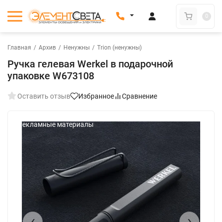
0
Главная
/
Архив
/
Ненужны
/
Trion (ненужны)
Ручка гелевая Werkel в подарочной
упаковке W673108
Оставить отзыв
Избранное
Сравнение
Рекламные материалы
‹
›