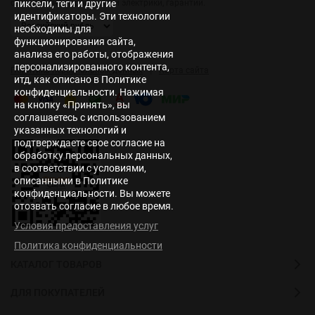
пиксели, теги и другие
светодиодной продукции и электрики, гарантии.
идентификаторы. Эти технологии
необходимы для
функционирования сайта,
анализа его работы, отображения
персонализированного контента,
|
Политика персональных данных
Карта сайта
итд, как описано в Политике
конфиденциальности. Нажимая
на кнопку «Принять», вы
соглашаетесь с использованием
указанных технологий и
подтверждаете свое согласие на
обработку персональных данных,
в соответствии с условиями,
описанными в Политике
конфиденциальности. Вы можете
отозвать согласие в любое время.
Условия предоставления услуг
Политика конфиденциальности
КАТАЛОГ ТОВАРОВ
ДЛЯ ПОКУПАТЕЛЕЙ