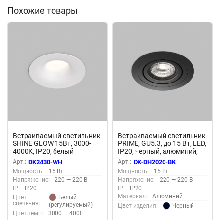
Похожие товары
Встраиваемый светильник
Встраиваемый светильник
SHINE GLOW 15Вт, 3000-
PRIME, GU5.3, до 15 Вт, LED,
4000К, IP20, белый
IP20, черный, алюминий,
матовый, алюминий,
Denkirs DK-DH2020-BK
Арт.:
DK2430-WH
Арт.:
DK-DH2020-BK
Denkirs DK2430-WH
Мощность:
15 Вт
Мощность:
15 Вт
Напряжение:
220 — 220 В
Напряжение:
220 — 220 В
IP:
IP20
IP:
IP20
Материал:
Алюминий
Белый
Цвет
свечения:
(регулируемый)
Черный
Цвет изделия:
Цвет.темп:
3000 — 4000