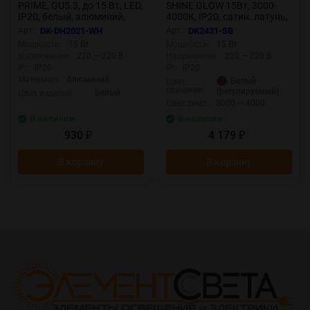
PRIME, GU5.3, до 15 Вт, LED,
SHINE GLOW 15Вт, 3000-
IP20, белый, алюминий,
4000К, IP20, сатин. латунь,
Denkirs DK-DH2021-WH
алюминий, Denkirs DK2431-
Арт.:
DK-DH2021-WH
Арт.:
DK2431-SB
SB
Мощность:
15 Вт
Мощность:
15 Вт
Напряжение:
220 — 220 В
Напряжение:
220 — 220 В
IP:
IP20
IP:
IP20
Материал:
Алюминий
Белый
Цвет
свечения:
(регулируемый)
Белый
Цвет изделия:
Цвет.темп:
3000 — 4000
В наличии
В наличии
930
4 179
₽
₽
В корзину
В корзину