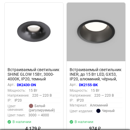
Встраиваемый светильник
Встраиваемый светильник
SHINE GLOW 15Вт, 3000-
INER, до 15 Вт LED, GX53,
4000К, IP20, темный
IP20, алюминий, чёрный,
никель, алюминий, Denkirs
Denkirs DK2155-BK
Арт.:
DK2430-DN
Арт.:
DK2155-BK
DK2430-DN
Мощность:
15 Вт
Мощность:
15 Вт
Напряжение:
220 — 220 В
Напряжение:
220 — 220 В
IP:
IP20
IP:
IP20
Материал:
Алюминий
Белый
Цвет
свечения:
(регулируемый)
Черный
Цвет изделия:
Цвет.темп:
3000 — 4000
В наличии
В наличии
4 179
974
₽
₽