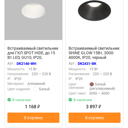
Встраиваемый светильник
Встраиваемый светильник
для ГКЛ SPOT HIDE, до 15
SHINE GLOW 15Вт, 3000-
Вт LED, GU10, IP20,
4000К, IP20, черный
алюминий, белый, Denkirs
матовый, алюминий,
Арт.:
DK2146-WH
Арт.:
DK2431-BK
DK2146-WH
Denkirs DK2431-BK
Мощность:
15 Вт
Мощность:
15 Вт
Напряжение:
220 — 220 В
Напряжение:
220 — 220 В
IP:
IP20
IP:
IP20
Материал:
Алюминий
Белый
Цвет
свечения:
(регулируемый)
Белый
Цвет изделия:
Цвет.темп:
3000 — 4000
В наличии
В наличии
1 168
3 897
₽
₽
В корзину
В корзину