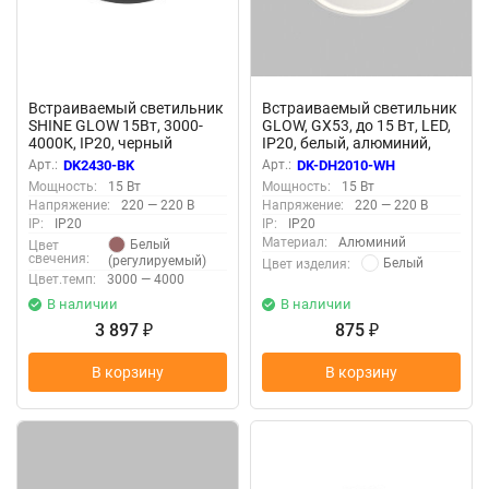
Встраиваемый светильник
Встраиваемый светильник
SHINE GLOW 15Вт, 3000-
GLOW, GX53, до 15 Вт, LED,
4000К, IP20, черный
IP20, белый, алюминий,
матовый, алюминий,
акрил, Denkirs DK-DH2010-
Арт.:
DK2430-BK
Арт.:
DK-DH2010-WH
Denkirs DK2430-BK
WH
Мощность:
15 Вт
Мощность:
15 Вт
Напряжение:
220 — 220 В
Напряжение:
220 — 220 В
IP:
IP20
IP:
IP20
Материал:
Алюминий
Белый
Цвет
свечения:
(регулируемый)
Белый
Цвет изделия:
Цвет.темп:
3000 — 4000
В наличии
В наличии
3 897
875
₽
₽
В корзину
В корзину