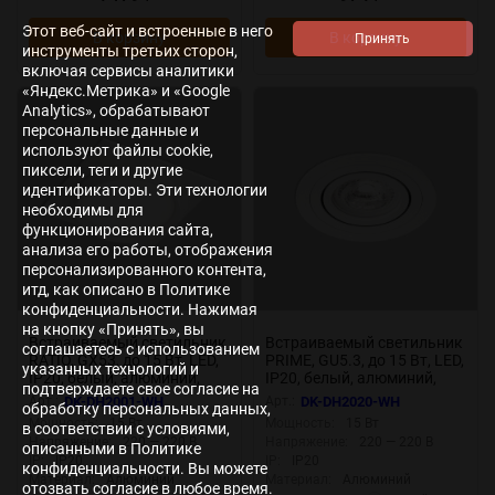
Этот веб-сайт и встроенные в него
В корзину
В корзину
инструменты третьих сторон,
включая сервисы аналитики
«Яндекс.Метрика» и «Google
Analytics», обрабатывают
персональные данные и
используют файлы cookie,
пиксели, теги и другие
идентификаторы. Эти технологии
необходимы для
функционирования сайта,
анализа его работы, отображения
персонализированного контента,
итд, как описано в Политике
конфиденциальности. Нажимая
на кнопку «Принять», вы
Встраиваемый светильник
Встраиваемый светильник
соглашаетесь с использованием
RATIO, GX53, до 15 Вт, LED,
PRIME, GU5.3, до 15 Вт, LED,
указанных технологий и
IP20, белый, алюминий,
IP20, белый, алюминий,
подтверждаете свое согласие на
акрил, Denkirs DK-DH2001-
Denkirs DK-DH2020-WH
Арт.:
DK-DH2001-WH
Арт.:
DK-DH2020-WH
обработку персональных данных,
WH
Мощность:
15 Вт
Мощность:
15 Вт
в соответствии с условиями,
Напряжение:
220 — 220 В
Напряжение:
220 — 220 В
описанными в Политике
IP:
IP20
IP:
IP20
конфиденциальности. Вы можете
Материал:
Алюминий
Материал:
Алюминий
отозвать согласие в любое время.