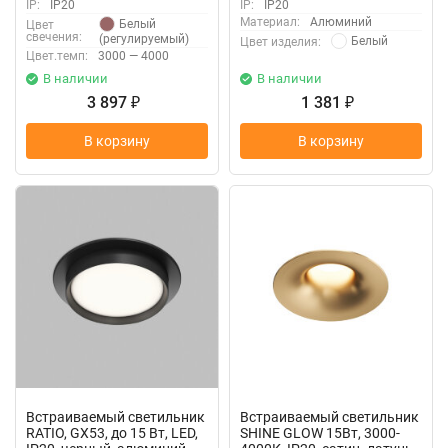
IP:
IP20
IP:
IP20
Материал:
Алюминий
Белый
Цвет
свечения:
(регулируемый)
Белый
Цвет изделия:
Цвет.темп:
3000 — 4000
В наличии
В наличии
3 897
1 381
₽
₽
В корзину
В корзину
Встраиваемый светильник
Встраиваемый светильник
RATIO, GX53, до 15 Вт, LED,
SHINE GLOW 15Вт, 3000-