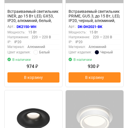
Встраиваемый светильник
Встраиваемый светильник
INER, до 15 Вт LED, GX53,
PRIME, GU5.3, до 15 Вт, LED,
IP20, алюминий, белый,
IP20, черный, алюминий,
Denkirs DK2150-WH
Denkirs DK-DH2021-BK
Арт.:
DK2150-WH
Арт.:
DK-DH2021-BK
Мощность:
15 Вт
Мощность:
15 Вт
Напряжение:
220 — 220 В
Напряжение:
220 — 220 В
IP:
IP20
IP:
IP20
Материал:
Алюминий
Материал:
Алюминий
Белый
Черный
Цвет изделия:
Цвет изделия:
В наличии
В наличии
974
930
₽
₽
В корзину
В корзину