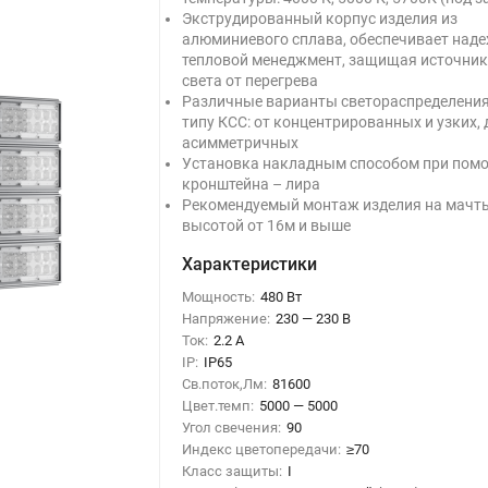
Экструдированный корпус изделия из
алюминиевого сплава, обеспечивает над
тепловой менеджмент, защищая источни
света от перегрева
Различные варианты светораспределения
типу КСС: от концентрированных и узких, 
асимметричных
Установка накладным способом при пом
кронштейна – лира
Рекомендуемый монтаж изделия на мачт
высотой от 16м и выше
Характеристики
Мощность:
480 Вт
Напряжение:
230 — 230 В
Ток:
2.2 А
IP:
IP65
Св.поток,Лм:
81600
Цвет.темп:
5000 — 5000
Угол свечения:
90
Индекс цветопередачи:
≥70
Класс защиты:
I