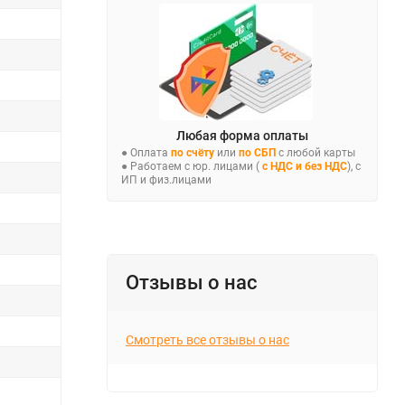
Любая форма оплаты
● Оплата
по счёту
или
по СБП
с любой карты
● Работаем с юр. лицами (
с НДС и без НДС
), с
ИП и физ.лицами
Отзывы о нас
Смотреть все отзывы о нас