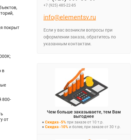
+7 (925) 485-22-85
бъектов,
торий,
info@elementsv.ru
ия покрыт
Если у вас возникли вопросы при
оформлении заказа, обратитесь по
указанным контактам.
000К;
 в
мые
 800-
Чем больше заказываете, тем Вам
ть
выгоднее
у от
●
Скидка -5%
при заказе от 10 т.р.
●
Скидка -10%
и более, при заказе от 30 т.р.