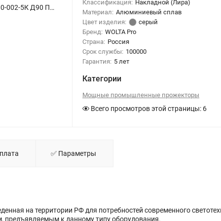
Классификация:
Накладной (Лира)
Светодиодный прожектор WOLTA PRO ПАЛЛАДА ДО02-480-002-5К Д90 Прозрачный - фото 1.
Материал:
Алюминиевый сплав
Цвет изделия:
серый
Бренд:
WOLTA Pro
Страна:
Россия
Срок службы:
100000
Гарантия:
5 лет
Категории
Мощные промышленные прожекторы
Всего просмотров этой страницы:
6
Оплата
✅ Параметры
денная на территории РФ для потребностей современного светоте
м, предъявляемым к данному типу оборудования.