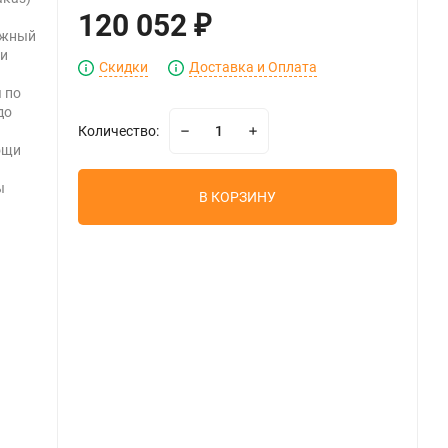
120 052
₽
ежный
ки
Скидки
Доставка и Оплата
 по
до
Количество:
ощи
ы
В КОРЗИНУ