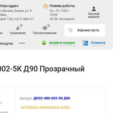
Наш адрес
Режим работы
г.Москва, Химки, ул. 9
Пн - Пт: 9:00—
Личный
Мая,
18:00
кабинет
дом 12Д, стр.2, офис 27
Сб, Вс: выходные
0
0
Корзина пуста
ое
Сравнение
Просмотренные
Акции и скидки
Новинки
мендуем
02-5К Д90 Прозрачный
ДО02-480-002-5К Д90
Артикул:
Вт
осталось несколько штук
аказ)