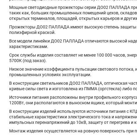
Мощные светодиодные прожекторы серии ДО02 ПАЛЛАДА пред
таких как, больших промышленных помещений цехов, складов
открытых терминалов, площадей, открытых карьеров и других
Прожекторы ДО02 ПАЛЛАДА имеют высокую степень защиты IP
полиэфирной краской.
Все модели линейки ДО02 ПАЛЛАДА отличаются высокой над
характеристиками.
Срок службы изделия составляет не менее 100 000 часов, эне
5700К (под заказ).
Низкое значение коэффициента пульсации светового потока, 
промышленных условиях эксплуатации.
В конструкции светильников ДО02 ПАЛЛАДА, оптическая част
кривые силы света и изготовлена из ПММА (оргстекла) либо п
Источники питания расположены внутри профильного корпус
1200Вт, они располагаются в выносном ящике, который монтир
В конструкции изделий используются источники питания с КП
стабильные характеристики электрического тока и напряжения
импульсных перенапряжений до 10кВ, защиту от перегрева и 
Монтаж изделия осуществляется на ровную поверхность при 