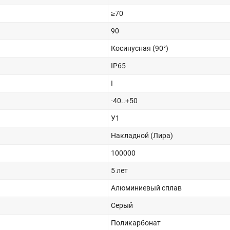
≥70
90
Косинусная (90°)
IP65
I
-40..+50
У1
Накладной (Лира)
100000
5 лет
Алюминиевый сплав
Серый
Поликарбонат