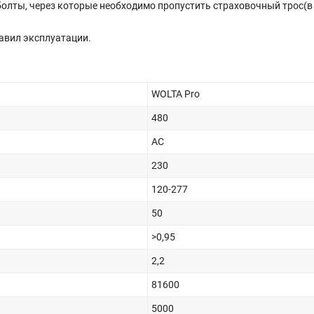
олты, через которые необходимо пропустить страховочный трос(в
равил эксплуатации.
WOLTA Pro
480
AC
230
120-277
50
>0,95
2,2
81600
5000