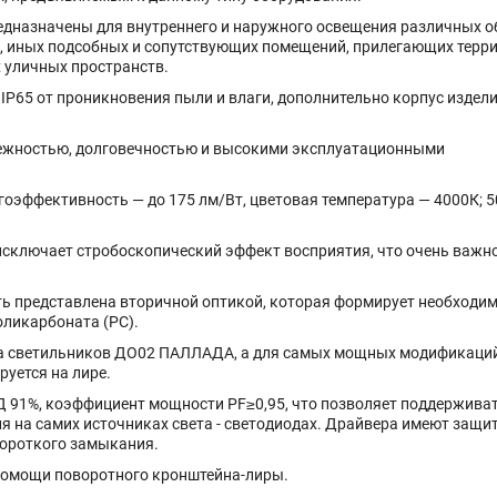
назначены для внутреннего и наружного освещения различных о
, иных подсобных и сопутствующих помещений, прилегающих терри
 уличных пространств.
65 от проникновения пыли и влаги, дополнительно корпус издел
ежностью, долговечностью и высокими эксплуатационными
ргоэффективность — до 175 лм/Вт, цветовая температура — 4000К; 5
исключает стробоскопический эффект восприятия, что очень важно
ь представлена вторичной оптикой, которая формирует необходи
оликарбоната (РС).
а светильников ДО02 ПАЛЛАДА, а для самых мощных модификаций
уется на лире.
Д 91%, коэффициент мощности PF≥0,95, что позволяет поддержива
 на самих источниках света - светодиодах. Драйвера имеют защит
короткого замыкания.
помощи поворотного кронштейна-лиры.