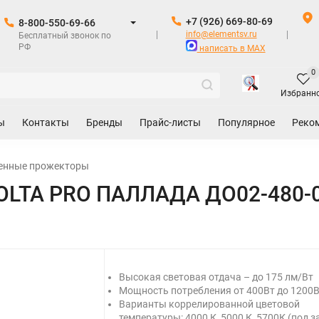
+7 (926) 669-80-69
8-800-550-69-66
info@elementsv.ru
Бесплатный звонок по
РФ
написать в MAX
0
Избранн
ы
Контакты
Бренды
Прайс-листы
Популярное
Реко
нные прожекторы
OLTA PRO ПАЛЛАДА ДО02-480-0
Высокая световая отдача – до 175 лм/Вт
Мощность потребления от 400Вт до 1200
Варианты коррелированной цветовой
температуры: 4000 К, 5000 К, 5700К (под з