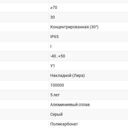
≥70
30
Концентрированная (30°)
IP65
I
-40..+50
У1
Накладной (Лира)
100000
5 лет
Алюминиевый сплав
Серый
Поликарбонат