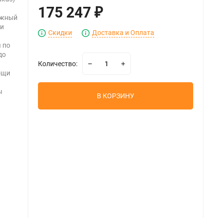
175 247
₽
ежный
ки
Скидки
Доставка и Оплата
 по
до
Количество:
ощи
ы
В КОРЗИНУ