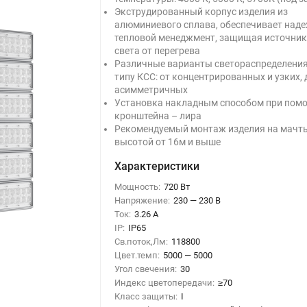
Экструдированный корпус изделия из
алюминиевого сплава, обеспечивает над
тепловой менеджмент, защищая источни
света от перегрева
Различные варианты светораспределения
типу КСС: от концентрированных и узких, 
асимметричных
Установка накладным способом при пом
кронштейна – лира
Рекомендуемый монтаж изделия на мачт
высотой от 16м и выше
Характеристики
Мощность:
720 Вт
Напряжение:
230 — 230 В
Ток:
3.26 А
IP:
IP65
Св.поток,Лм:
118800
Цвет.темп:
5000 — 5000
Угол свечения:
30
Индекс цветопередачи:
≥70
Класс защиты:
I