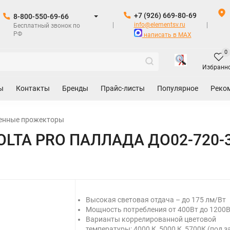
+7 (926) 669-80-69
8-800-550-69-66
info@elementsv.ru
Бесплатный звонок по
РФ
написать в MAX
0
Избранн
ы
Контакты
Бренды
Прайс-листы
Популярное
Реко
нные прожекторы
OLTA PRO ПАЛЛАДА ДО02-720-3
Высокая световая отдача – до 175 лм/Вт
Мощность потребления от 400Вт до 1200
Варианты коррелированной цветовой
температуры: 4000 К, 5000 К, 5700К (под з