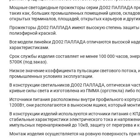
Мощные светодиодные прожекторы серии ДО02 ПАЛЛАДА пред
таких как, больших промышленных помещений цехов, складов
открытых терминалов, площадей, открытых карьеров и других
Прожекторы ДО02 ПАЛЛАДА имеют высокую степень защиты IP
полиэфирной краской.
Все модели линейки ДО02 ПАЛЛАДА отличаются высокой над
характеристиками.
Срок службы изделия составляет не менее 100 000 часов, эне
5700К (под заказ).
Низкое значение коэффициента пульсации светового потока, 
промышленных условиях эксплуатации.
В конструкции светильников ДО02 ПАЛЛАДА, оптическая част
кривые силы света и изготовлена из ПММА (оргстекла) либо п
Источники питания расположены внутри профильного корпус
1200Вт, они располагаются в выносном ящике, который монтир
В конструкции изделий используются источники питания с КП
стабильные характеристики электрического тока и напряжения
импульсных перенапряжений до 10кВ, защиту от перегрева и 
Монтаж изделия осуществляется на ровную поверхность при 