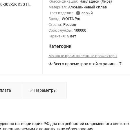
Классификация:
Накладной (Лира)
Светодиодный прожектор WOLTA PRO ПАЛЛАДА ДО02-720-302-5К К30 Прозрачный - фото 1.
Материал:
Алюминиевый сплав
Цвет изделия:
серый
Бренд:
WOLTA Pro
Страна:
Россия
Срок службы:
100000
Гарантия:
5 лет
Категории
Мощные промышленные прожекторы
Всего просмотров этой страницы:
7
Оплата
✅ Параметры
денная на территории РФ для потребностей современного светоте
м, предъявляемым к данному типу оборудования.