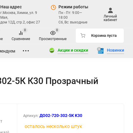
Наш адрес
Режим работы
г.Москва, Химки, ул. 9
Пн - Пт: 9:00—
Личный
Мая,
18:00
кабинет
дом 12Д, стр.2, офис 27
Сб, Вс: выходные
0
0
Корзина пуста
ое
Сравнение
Просмотренные
Акции и скидки
Новинки
мендуем
02-5К К30 Прозрачный
ДО02-720-302-5К К30
Артикул:
Вт
осталось несколько штук
аказ)