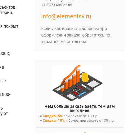
+7 (925) 485-22-85
бъектов,
торий,
info@elementsv.ru
ия покрыт
Если у вас возникли вопросы при
оформлении заказа, обратитесь по
указанным контактам.
000К;
 в
мые
 800-
Чем больше заказываете, тем Вам
ть
выгоднее
у от
●
Скидка -5%
при заказе от 10 т.р.
●
Скидка -10%
и более, при заказе от 30 т.р.