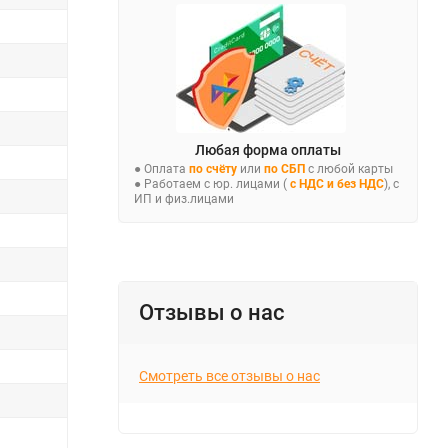
Любая форма оплаты
● Оплата
по счёту
или
по СБП
с любой карты
● Работаем с юр. лицами (
с НДС и без НДС
), с
ИП и физ.лицами
Отзывы о нас
Смотреть все отзывы о нас