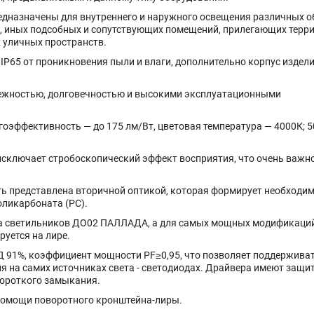
назначены для внутреннего и наружного освещения различных о
, иных подсобных и сопутствующих помещений, прилегающих терри
 уличных пространств.
65 от проникновения пыли и влаги, дополнительно корпус издел
ежностью, долговечностью и высокими эксплуатационными
ргоэффективность — до 175 лм/Вт, цветовая температура — 4000К; 5
исключает стробоскопический эффект восприятия, что очень важно
ь представлена вторичной оптикой, которая формирует необходи
оликарбоната (РС).
а светильников ДО02 ПАЛЛАДА, а для самых мощных модификаций
уется на лире.
Д 91%, коэффициент мощности PF≥0,95, что позволяет поддержива
 на самих источниках света - светодиодах. Драйвера имеют защит
короткого замыкания.
помощи поворотного кронштейна-лиры.