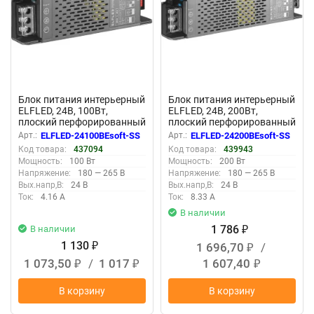
Блок питания интерьерный
Блок питания интерьерный
ELFLED, 24В, 100Вт,
ELFLED, 24В, 200Вт,
плоский перфорированный
плоский перфорированный
корпус (с плавным пуском)
корпус (с плавным пуском)
Арт.:
ELFLED-24100BEsoft-SS
Арт.:
ELFLED-24200BEsoft-SS
Код товара:
437094
Код товара:
439943
Мощность:
100 Вт
Мощность:
200 Вт
Напряжение:
180 — 265 В
Напряжение:
180 — 265 В
Вых.напр,В:
24 В
Вых.напр,В:
24 В
Ток:
4.16 А
Ток:
8.33 А
В наличии
1 786
В наличии
₽
1 130
1 696,70
/
₽
₽
1 073,50
/
1 017
1 607,40
₽
₽
₽
В корзину
В корзину