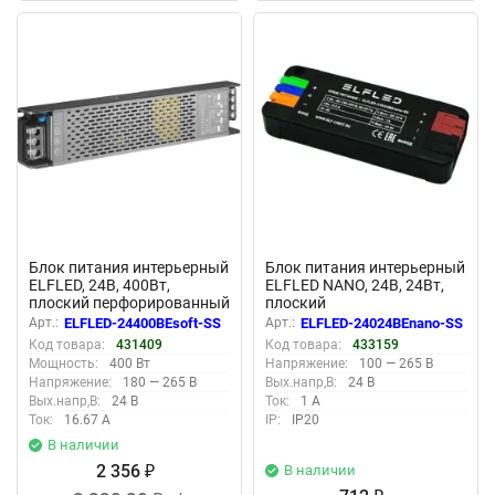
New
New
Блок питания интерьерный
Блок питания интерьерный
ELFLED, 24В, 400Вт,
ELFLED NANO, 24В, 24Вт,
плоский перфорированный
плоский
корпус (с плавным пуском)
Арт.:
ELFLED-24400BEsoft-SS
Арт.:
ELFLED-24024BEnano-SS
Код товара:
431409
Код товара:
433159
Мощность:
400 Вт
Напряжение:
100 — 265 В
Напряжение:
180 — 265 В
Вых.напр,В:
24 В
Вых.напр,В:
24 В
Ток:
1 А
Ток:
16.67 А
IP:
IP20
В наличии
2 356
В наличии
₽