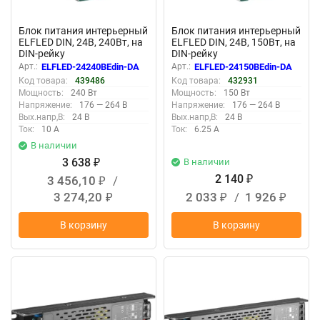
Блок питания интерьерный
Блок питания интерьерный
ELFLED DIN, 24В, 240Вт, на
ELFLED DIN, 24В, 150Вт, на
DIN-рейку
DIN-рейку
Арт.:
ELFLED-24240BEdin-DA
Арт.:
ELFLED-24150BEdin-DA
Код товара:
439486
Код товара:
432931
Мощность:
240 Вт
Мощность:
150 Вт
Напряжение:
176 — 264 В
Напряжение:
176 — 264 В
Вых.напр,В:
24 В
Вых.напр,В:
24 В
Ток:
10 А
Ток:
6.25 А
В наличии
3 638
В наличии
₽
2 140
3 456,10
/
₽
₽
3 274,20
2 033
/
1 926
₽
₽
₽
В корзину
В корзину
New
New