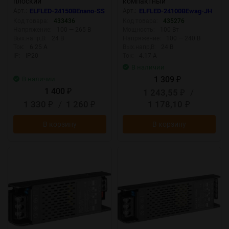
плоский
компактный
металлический корпус с
Арт.:
ELFLED-24150BEnano-SS
Арт.:
ELFLED-24100BEwag-JH
ваггами
Код товара:
433436
Код товара:
435276
Напряжение:
100 — 265 В
Мощность:
100 Вт
Вых.напр,В:
24 В
Напряжение:
100 — 240 В
Ток:
6.25 А
Вых.напр,В:
24 В
IP:
IP20
Ток:
4.17 А
В наличии
1 309
В наличии
₽
1 400
1 243,55
/
₽
₽
1 330
/
1 260
1 178,10
₽
₽
₽
В корзину
В корзину
New
New