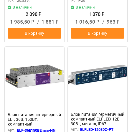
Ток:
20.83 А
IP:
IP20
В наличии
В наличии
2 090
1 070
₽
₽
1 985,50
/
1 881
1 016,50
/
963
₽
₽
₽
₽
В корзину
В корзину
New
New
Блок питания герметичный
Блок питания интерьерный
компактный ELFLED, 12В,
ELF, 36В, 150Вт,
30Вт, металл, IP67
компактный
металлический
Арт.:
ELFLED-12030С-PT
Арт.:
ELF-36E150BEmini-HN