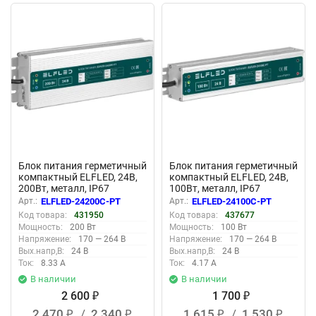
New
New
Блок питания герметичный
Блок питания герметичный
компактный ELFLED, 24В,
компактный ELFLED, 24В,
200Вт, металл, IP67
100Вт, металл, IP67
Арт.:
ELFLED-24200С-PT
Арт.:
ELFLED-24100С-PT
Код товара:
431950
Код товара:
437677
Мощность:
200 Вт
Мощность:
100 Вт
Напряжение:
170 — 264 В
Напряжение:
170 — 264 В
Вых.напр,В:
24 В
Вых.напр,В:
24 В
Ток:
8.33 А
Ток:
4.17 А
В наличии
В наличии
2 600
1 700
₽
₽
2 470
/
2 340
1 615
/
1 530
₽
₽
₽
₽