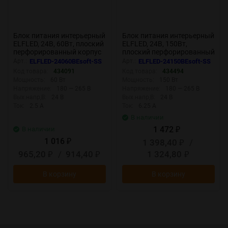
Блок питания интерьерный
Блок питания интерьерный
ELFLED, 24В, 60Вт, плоский
ELFLED, 24В, 150Вт,
перфорированный корпус
плоский перфорированный
(с плавным пуском)
корпус (с плавным пуском)
Арт.:
ELFLED-24060BEsoft-SS
Арт.:
ELFLED-24150BEsoft-SS
Код товара:
434091
Код товара:
434494
Мощность:
60 Вт
Мощность:
150 Вт
Напряжение:
180 — 265 В
Напряжение:
180 — 265 В
Вых.напр,В:
24 В
Вых.напр,В:
24 В
Ток:
2.5 А
Ток:
6.25 А
В наличии
1 472
В наличии
₽
1 016
1 398,40
/
₽
₽
965,20
/
914,40
1 324,80
₽
₽
₽
В корзину
В корзину