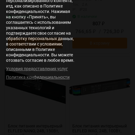
персонализированного контента,
Ток:
3 А
Ток:
2 А
итд, как описано в Политике
IP:
IP20
IP:
IP20
конфиденциальности. Нажимая
В наличии
В наличии
на кнопку «Принять», вы
соглашаетесь с использованием
950
807
₽
₽
указанных технологий и
902,50
/
855
766,65
/
726,30
₽
₽
₽
₽
подтверждаете свое согласие на
обработку персональных данных,
В корзину
В корзину
в соответствии с условиями,
описанными в Политике
конфиденциальности. Вы можете
отозвать согласие в любое время.
New
New
Условия предоставления услуг
Политика конфиденциальности
Блок питания интерьерный
Блок питания интерьерный
ELFLED NANO, 24В, 150Вт,
ELFLED WAG, 24В, 100Вт,