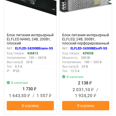
Блок питания интерьерный
Блок питания интерьерный
ELFLED NANO, 24В, 200Вт,
ELFLED, 24В, 300Вт,
плоский
плоский перфорированный
корпус (с плавным пуском)
Арт.:
ELFLED-24200BEnano-SS
Арт.:
ELFLED-24300BEsoft-SS
Код товара:
436813
Код товара:
439038
Напряжение:
100 — 265 В
Мощность:
300 Вт
Вых.напр,В:
24 В
Напряжение:
180 — 265 В
Ток:
8.3 А
Вых.напр,В:
24 В
IP:
IP20
Ток:
12.5 А
В наличии
2 138
В наличии
₽
1 730
2 031,10
/
₽
₽
1 643,50
/
1 557
1 924,20
₽
₽
₽
В корзину
В корзину