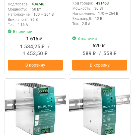
перфорированный корпус
Код товара:
431463
Код товара:
434746
(HN)
Мощность:
30 Вт
Мощность:
150 Вт
Напряжение:
170 — 264 В
Напряжение:
100 — 264 В
Вых.напр,В:
12 В
Вых.напр,В:
36 В
Ток:
2.5 А
Ток:
4.16 А
В наличии
1 615
В наличии
₽
620
1 534,25
/
₽
₽
1 453,50
589
/
558
₽
₽
₽
В корзину
В корзину
New
New