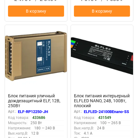
В корзину
В корзину
New
New
Блок питания уличный
Блок питания интерьерный
дождезащитный ELF, 12В,
ELFLED NANO, 24В, 100Вт,
250Вт
плоский
Арт.:
ELF-RP12250-JH
Арт.:
ELFLED-24100BEnano-SS
Код товара:
433686
Код товара:
431549
Мощность:
250 Вт
Напряжение:
100 — 265 В
Напряжение:
180 — 240 В
Вых.напр,В:
24 В
Вых.напр,В:
12 В
Ток:
4.1 А