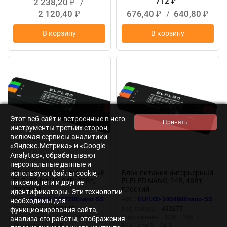
712
2 238,20
/
₽
₽
2 120,40
676,40
/
640,80
₽
₽
₽
В корзину
В корзину
New
New
Этот веб-сайт и встроенные в него
инструменты третьих сторон,
включая сервисы аналитики
«Яндекс.Метрика» и «Google
Analytics», обрабатывают
персональные данные и
Блок питания интерьерный
Блок питания интерьерный
используют файлы cookie,
ELFLED NANO, 24В, 72Вт,
ELFLED NANO, 24В, 48Вт,
пиксели, теги и другие
плоский
плоский
идентификаторы. Эти технологии
Арт.:
ELFLED-24072BEnano-SS
Арт.:
ELFLED-24048BEnano-SS
необходимы для
Код товара:
437145
Код товара:
433277
функционирования сайта,
Напряжение:
100 — 265 В
Напряжение:
100 — 265 В
анализа его работы, отображения
Вых.напр,В:
24 В
Вых.напр,В:
24 В