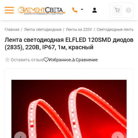
0
Главная
/
Ленты светодиодные
/
Ленты на 220V
/
Светодиодные ленты н
Лента светодиодная ELFLED 120SMD диодов
(2835), 220В, IP67, 1м, красный
Оставить отзыв
Избранное
Сравнение
New
‹
›