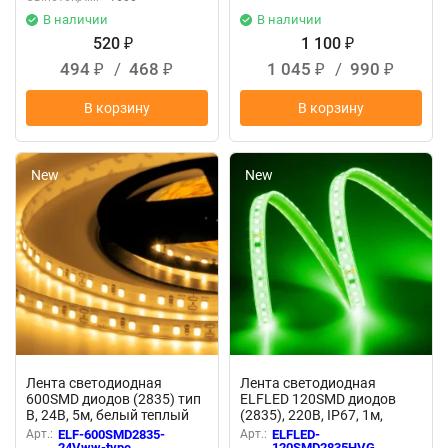
В наличии
В наличии
520
1 100
₽
₽
494
/
468
1 045
/
990
₽
₽
₽
₽
В корзину
В корзину
New
New
Лента светодиодная
Лента светодиодная
600SMD диодов (2835) тип
ELFLED 120SMD диодов
В, 24В, 5м, белый теплый
(2835), 220В, IP67, 1м,
зеленый
Арт.:
ELF-600SMD2835-
Арт.:
ELFLED-
24Vww-type
120SMD2835HVG