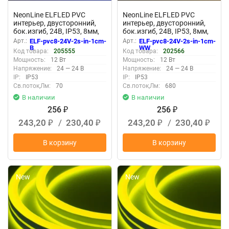
NeonLine ELFLED PVC
NeonLine ELFLED PVC
интерьер, двусторонний,
интерьер, двусторонний,
бок.изгиб, 24В, IP53, 8мм,
бок.изгиб, 24В, IP53, 8мм,
1м, крат.реза 1см, синий
1м, крат.реза 1см, белый
Арт.:
ELF-pvc8-24V-2s-in-1cm-
Арт.:
ELF-pvc8-24V-2s-in-1cm-
тепл
B
WW
Код товара:
205555
Код товара:
202566
Мощность:
12 Вт
Мощность:
12 Вт
Напряжение:
24 — 24 В
Напряжение:
24 — 24 В
IP:
IP53
IP:
IP53
Св.поток,Лм:
70
Св.поток,Лм:
680
В наличии
В наличии
256
256
₽
₽
243,20
/
230,40
243,20
/
230,40
₽
₽
₽
₽
В корзину
В корзину
New
New