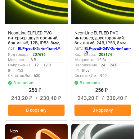
NeonLine ELFLED PVC
NeonLine ELFLED PVC
интерьер, двусторонний,
интерьер, двусторонний,
бок.изгиб, 12В, IP53, 8мм,
бок.изгиб, 24В, IP53, 8мм,
1м, крат.реза 1см, лим.-
1м, крат.реза 1см, лим.-
Арт.:
ELF-pvc8-2s-in-1cm-LY
Арт.:
ELF-pvc8-24V-2s-in-1cm-
желт
желт
LY
Код товара:
207696
Код товара:
208174
Мощность:
8 Вт
Мощность:
12 Вт
Напряжение:
12 — 12 В
Напряжение:
24 — 24 В
IP:
IP53
IP:
IP53
Св.поток,Лм:
630
Св.поток,Лм:
900
В наличии
В наличии
256
256
₽
₽
243,20
/
230,40
243,20
/
230,40
₽
₽
₽
₽
В корзину
В корзину
New
New