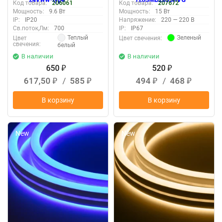
Код товара:
206061
Код товара:
207672
Мощность:
9.6 Вт
Мощность:
15 Вт
IP:
IP20
Напряжение:
220 — 220 В
Св.поток,Лм:
700
IP:
IP67
Теплый
Зеленый
Цвет
Цвет свечения:
свечения:
белый
В наличии
В наличии
650
520
₽
₽
617,50
/
585
494
/
468
₽
₽
₽
₽
В корзину
В корзину
New
New