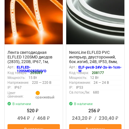
Лента светодиодная
NeonLine ELFLED PVC
ELFLED 120SMD диодов
интерьер, двусторонний,
(2835), 220В, IP67, 1м,
бок.изгиб, 24В, IP53, 8мм,
оранжевый
1м, крат.реза 1см, белый
Арт.:
ELFLED-
Арт.:
ELF-pvc8-24V-2s-in-1cm-
120SMD2835HVO
W
Код товара:
205089
Код товара:
208177
Мощность:
15 Вт
Мощность:
12 Вт
Напряжение:
220 — 220 В
Напряжение:
24 — 24 В
IP:
IP67
IP:
IP53
Св.поток,Лм:
680
Цвет
свечения:
оранжевый
В наличии
В наличии
520
256
₽
₽
494
/
468
243,20
/
230,40
₽
₽
₽
₽