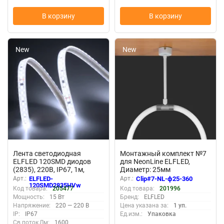
В корзину
В корзину
New
New
Лента светодиодная
Монтажный комплект №7
ELFLED 120SMD диодов
для NeonLine ELFLED,
(2835), 220В, IP67, 1м,
Диаметр: 25мм
белый 6500-7000К
Арт.:
ELFLED-
Арт.:
Clip#7-NL-ф25-360
120SMD2835HVw
Код товара:
205477
Код товара:
201996
Мощность:
15 Вт
Бренд:
ELFLED
Напряжение:
220 — 220 В
Цена указана за:
1 уп.
IP:
IP67
Ед.изм.:
Упаковка
Св.поток,Лм:
1600