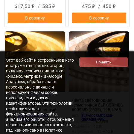
617,50
/
585
475
/
450
₽
₽
₽
₽
В корзину
В корзину
New
New
Этот веб-сайт и встроенные в него
инструменты третьих сторон,
включая сервисы аналитики
«Яндекс.Метрика» и «Google
Analytics», обрабатывают
персональные данные и
используют файлы cookie,
пиксели, теги и другие
Лента светодиодная
Лента светодиодная
идентификаторы. Эти технологии
600SMD диодов (2835) тип
герметичная ELF GERMES,
необходимы для
В, 12В, 5м, белый теплый
600SMD (2835), 12В, IP65,
функционирования сайта,
5м, белый теплый 2800-
Арт.:
ELF-600SMD2835-
Арт.:
ELF-600SMD2835-
анализа его работы, отображения
3300К
12Vww-type
GERMES-WW
Код товара:
201315
Код товара:
204983
персонализированного контента,
Мощность:
9.6 Вт
Мощность:
12 Вт
итд, как описано в Политике
Напряжение:
12 — 12 В
Напряжение:
12 — 12 В