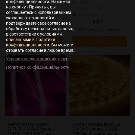
конфиденциальности. Нажимая
IP:
IP20
IP:
IP65
на кнопку «Принять», вы
Св.поток,Лм:
700
Св.поток,Лм:
1050
соглашаетесь с использованием
В наличии
В наличии
указанных технологий и
650
650
₽
₽
подтверждаете свое согласие на
обработку персональных данных,
617,50
/
585
617,50
/
585
₽
₽
₽
₽
в соответствии с условиями,
описанными в Политике
В корзину
В корзину
конфиденциальности. Вы можете
отозвать согласие в любое время.
Условия предоставления услуг
New
New
Политика конфиденциальности
Лента светодиодная
Лента светодиодная ELF
ELFLED 120SMD диодов
300SMD диодов (2835),
(2835), 220В, IP67, 1м,
12В, 5м, белый теплый