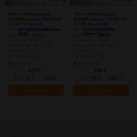
Лента светодиодная
Лента светодиодная
600SMD диодов (2835) тип
600SMD диодов (2835) тип
В, 24В, 5м, белый
В, 24В, 5м, белый
нейтральный
Арт.:
ELF-600SMD2835-24Vw-
Арт.:
ELF-600SMD2835-
typeB
24Vnw-type
Код товара:
208711
Код товара:
204148
Мощность:
9.6 Вт
Мощность:
9.6 Вт
Напряжение:
24 — 24 В
Напряжение:
24 — 24 В
IP:
IP20
IP:
IP20
Св.поток,Лм:
700
Св.поток,Лм:
700
В наличии
В наличии
650
650
₽
₽
617,50
/
585
617,50
/
585
₽
₽
₽
₽
В корзину
В корзину