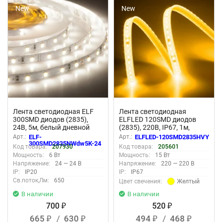
New
New
Лента светодиодная ELF
Лента светодиодная
300SMD диодов (2835),
ELFLED 120SMD диодов
24В, 5м, белый дневной
(2835), 220В, IP67, 1м,
5000-5500К
желтый
Арт.:
ELF-
Арт.:
ELFLED-120SMD2835HVY
300SMD2835NWdw5K-24
Код товара:
207930
Код товара:
205601
Мощность:
6 Вт
Мощность:
15 Вт
Напряжение:
24 — 24 В
Напряжение:
220 — 220 В
IP:
IP20
IP:
IP67
Св.поток,Лм:
650
Желтый
Цвет свечения:
В наличии
В наличии
700
520
₽
₽
665
/
630
494
/
468
₽
₽
₽
₽