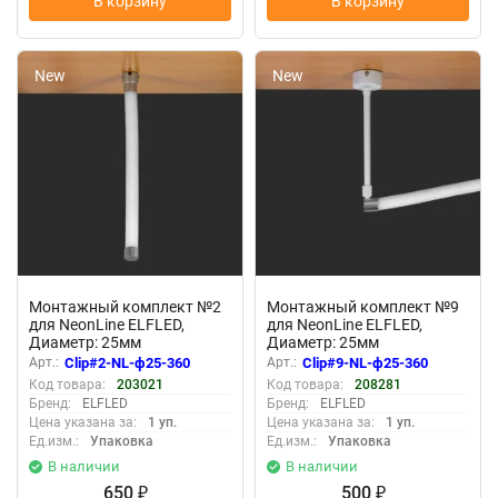
В корзину
В корзину
New
New
Монтажный комплект №2
Монтажный комплект №9
для NeonLine ELFLED,
для NeonLine ELFLED,
Диаметр: 25мм
Диаметр: 25мм
Арт.:
Clip#2-NL-ф25-360
Арт.:
Clip#9-NL-ф25-360
Код товара:
203021
Код товара:
208281
Бренд:
ELFLED
Бренд:
ELFLED
Цена указана за:
1 уп.
Цена указана за:
1 уп.
Ед.изм.:
Упаковка
Ед.изм.:
Упаковка
В наличии
В наличии
650
500
₽
₽