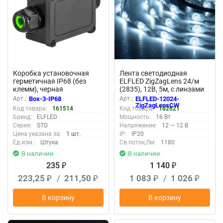
Коробка установочная
Лента светодиодная
герметичная IP68 (без
ELFLED ZigZagLens 24/м
клемм), черная
(2835), 12В, 5м, с линзами
170гр, белый холодный
Арт.:
Box-3-IP68
Арт.:
ELFLED-12024-
11000К
ZigZagLensCW
Код товара:
161514
Код товара:
162621
Бренд:
ELFLED
Мощность:
16 Вт
Серия:
STD
Напряжение:
12 — 12 В
Цена указана за:
1 шт.
IP:
IP20
Ед.изм.:
Штука
Св.поток,Лм:
1180
В наличии
В наличии
235
1 140
₽
₽
223,25
/
211,50
1 083
/
1 026
₽
₽
₽
₽
В корзину
В корзину