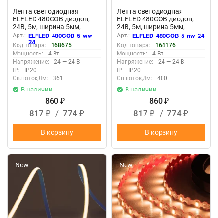
Лента светодиодная
Лента светодиодная
ELFLED 480COB диодов,
ELFLED 480COB диодов,
24В, 5м, ширина 5мм,
24В, 5м, ширина 5мм,
белый теплый 2800-3300К
белый нейтральный 4000-
Арт.:
ELFLED-480COB-5-ww-
Арт.:
ELFLED-480COB-5-nw-24
4500К
24
Код товара:
168675
Код товара:
164176
Мощность:
4 Вт
Мощность:
4 Вт
Напряжение:
24 — 24 В
Напряжение:
24 — 24 В
IP:
IP20
IP:
IP20
Св.поток,Лм:
361
Св.поток,Лм:
400
В наличии
В наличии
860
860
₽
₽
817
/
774
817
/
774
₽
₽
₽
₽
В корзину
В корзину
New
New