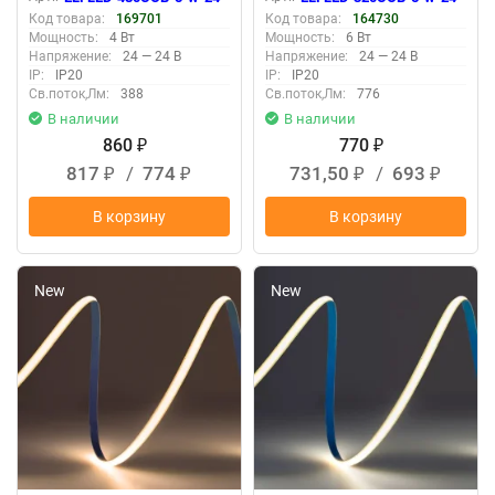
Код товара:
169701
Код товара:
164730
Мощность:
4 Вт
Мощность:
6 Вт
Напряжение:
24 — 24 В
Напряжение:
24 — 24 В
IP:
IP20
IP:
IP20
Св.поток,Лм:
388
Св.поток,Лм:
776
В наличии
В наличии
860
770
₽
₽
817
/
774
731,50
/
693
₽
₽
₽
₽
В корзину
В корзину
New
New