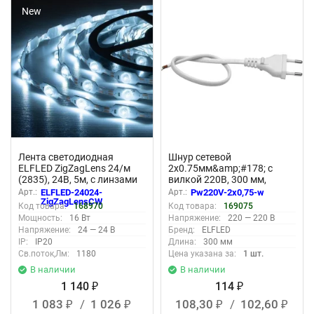
New
New
Лента светодиодная
Шнур сетевой
ELFLED ZigZagLens 24/м
2х0.75мм&amp;#178; с
(2835), 24В, 5м, с линзами
вилкой 220В, 300 мм,
170гр, белый холодный
белый
Арт.:
ELFLED-24024-
Арт.:
Pw220V-2x0,75-w
11000К
ZigZagLensCW
Код товара:
168970
Код товара:
169075
Мощность:
16 Вт
Напряжение:
220 — 220 В
Напряжение:
24 — 24 В
Бренд:
ELFLED
IP:
IP20
Длина:
300 мм
Св.поток,Лм:
1180
Цена указана за:
1 шт.
В наличии
В наличии
1 140
114
₽
₽
1 083
/
1 026
108,30
/
102,60
₽
₽
₽
₽