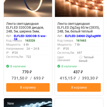
Лента светодиодная
Лента светодиодная
ELFLED 320COB диодов,
ELFLED ZigZag 60/м (2835),
24В, 5м, ширина 5мм,
24В, 5м, белый теплый
белый теплый 2800-3300К
2800-3300К
Арт.:
ELFLED-320COB-5-ww-
Арт.:
ELFLED-24060-ZigZagWW
24
Код товара:
163326
Код товара:
161663
Мощность:
6 Вт
Мощность:
7 Вт
Напряжение:
24 — 24 В
IP:
IP20
IP:
IP20
Св.поток,Лм:
697
Св.поток,Лм:
722
Теплый
Цвет
свечения:
белый
В наличии
В наличии
770
437
₽
₽
731,50
/
693
415,15
/
393,30
₽
₽
₽
₽
В корзину
В корзину
New
New