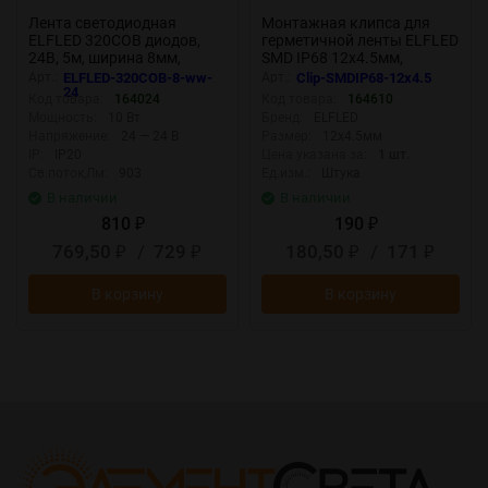
Лента светодиодная
Монтажная клипса для
ELFLED 320COB диодов,
герметичной ленты ELFLED
24В, 5м, ширина 8мм,
SMD IP68 12х4.5мм,
белый теплый 2800-3300К
(комплект 10шт)
Арт.:
ELFLED-320COB-8-ww-
Арт.:
Clip-SMDIP68-12x4.5
24
Код товара:
164024
Код товара:
164610
Мощность:
10 Вт
Бренд:
ELFLED
Напряжение:
24 — 24 В
Размер:
12х4.5мм
IP:
IP20
Цена указана за:
1 шт.
Св.поток,Лм:
903
Ед.изм.:
Штука
В наличии
В наличии
810
190
₽
₽
769,50
/
729
180,50
/
171
₽
₽
₽
₽
В корзину
В корзину