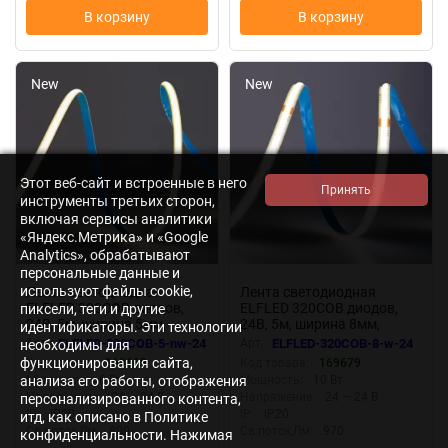
В корзину
В корзину
New
New
Этот веб-сайт и встроенные в него
инструменты третьих сторон,
включая сервисы аналитики
«Яндекс.Метрика» и «Google
Analytics», обрабатывают
персональные данные и
используют файлы cookie,
Лента светодиодная
Лента светодиодная
ELFLED 320COB диодов,
ELFLED 320COB диодов,
пиксели, теги и другие
24В, 5м, ширина 5мм,
24В, 5м, ширина 8мм,
идентификаторы. Эти технологии
белый нейтральный 4000-
белый 6500-7000К
Арт.:
ELFLED-320COB-5-nw-24
Арт.:
ELFLED-320COB-8-w-24
необходимы для
4500К
функционирования сайта,
Код товара:
169669
Код товара:
169679
Мощность:
6 Вт
Мощность:
10 Вт
анализа его работы, отображения
Напряжение:
24 — 24 В
Напряжение:
24 — 24 В
персонализированного контента,
IP:
IP20
IP:
IP20
итд, как описано в Политике
Св.поток,Лм:
800
Св.поток,Лм:
970
конфиденциальности. Нажимая