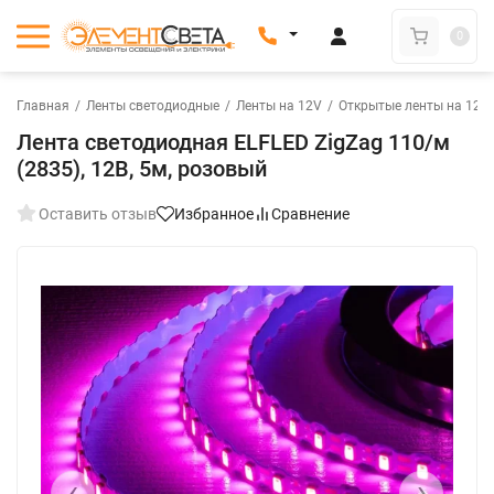
0
Главная
/
Ленты светодиодные
/
Ленты на 12V
/
Открытые ленты на 12V
Лента светодиодная ELFLED ZigZag 110/м
(2835), 12В, 5м, розовый
Оставить отзыв
Избранное
Сравнение
New
‹
›