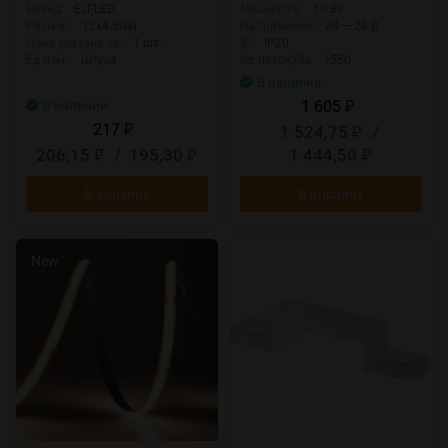
Бренд:
ELFLED
Мощность:
10 Вт
Размер:
12х4.5мм
Напряжение:
24 — 24 В
Цена указана за:
1 шт.
IP:
IP20
Ед.изм.:
Штука
Св.поток,Лм:
1550
В наличии
1 605
В наличии
₽
217
1 524,75
/
₽
₽
206,15
/
195,30
1 444,50
₽
₽
₽
В корзину
В корзину
New
New