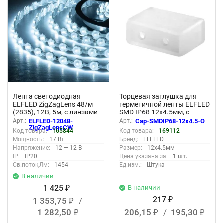
Лента светодиодная
Торцевая заглушка для
ELFLED ZigZagLens 48/м
герметичной ленты ELFLED
(2835), 12В, 5м, с линзами
SMD IP68 12х4.5мм, с
170гр, белый холодный
отверстием (комплект 10
Арт.:
ELFLED-12048-
Арт.:
Cap-SMDIP68-12x4.5-O
11000К
шт)
ZigZagLensCW
Код товара:
165844
Код товара:
169112
Мощность:
17 Вт
Бренд:
ELFLED
Напряжение:
12 — 12 В
Размер:
12х4.5мм
IP:
IP20
Цена указана за:
1 шт.
Св.поток,Лм:
1454
Ед.изм.:
Штука
В наличии
1 425
В наличии
₽
217
1 353,75
/
₽
₽
1 282,50
206,15
/
195,30
₽
₽
₽