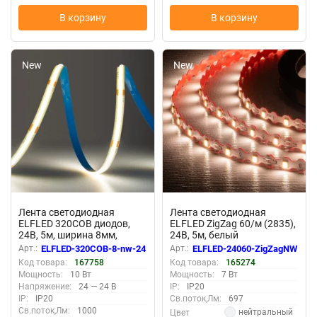
В корзину
В корзину
New
New
Лента светодиодная
Лента светодиодная
ELFLED 320COB диодов,
ELFLED ZigZag 60/м (2835),
24В, 5м, ширина 8мм,
24В, 5м, белый
белый нейтральный 4000-
нейтральный 4000-4500К
Арт.:
ELFLED-320COB-8-nw-24
Арт.:
ELFLED-24060-ZigZagNW
4500К
Код товара:
167758
Код товара:
165274
Мощность:
10 Вт
Мощность:
7 Вт
Напряжение:
24 — 24 В
IP:
IP20
IP:
IP20
Св.поток,Лм:
697
Св.поток,Лм:
1000
нейтральный
Цвет