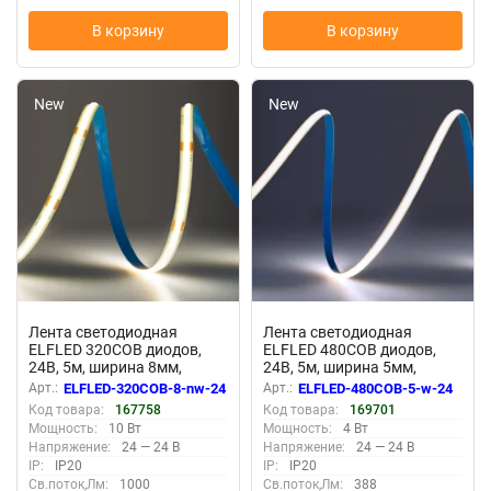
В корзину
В корзину
New
New
Лента светодиодная
Лента светодиодная
ELFLED 320COB диодов,
ELFLED 480COB диодов,
24В, 5м, ширина 8мм,
24В, 5м, ширина 5мм,
белый нейтральный 4000-
белый 6500-7000К
Арт.:
ELFLED-320COB-8-nw-24
Арт.:
ELFLED-480COB-5-w-24
4500К
Код товара:
167758
Код товара:
169701
Мощность:
10 Вт
Мощность:
4 Вт
Напряжение:
24 — 24 В
Напряжение:
24 — 24 В
IP:
IP20
IP:
IP20
Св.поток,Лм:
1000
Св.поток,Лм:
388