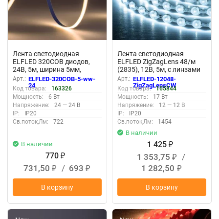
Лента светодиодная
Лента светодиодная
ELFLED 320COB диодов,
ELFLED ZigZagLens 48/м
24В, 5м, ширина 5мм,
(2835), 12В, 5м, с линзами
белый теплый 2800-3300К
170гр, белый холодный
Арт.:
ELFLED-320COB-5-ww-
Арт.:
ELFLED-12048-
11000К
24
ZigZagLensCW
Код товара:
163326
Код товара:
165844
Мощность:
6 Вт
Мощность:
17 Вт
Напряжение:
24 — 24 В
Напряжение:
12 — 12 В
IP:
IP20
IP:
IP20
Св.поток,Лм:
722
Св.поток,Лм:
1454
В наличии
1 425
В наличии
₽
770
1 353,75
/
₽
₽
731,50
/
693
1 282,50
₽
₽
₽
В корзину
В корзину