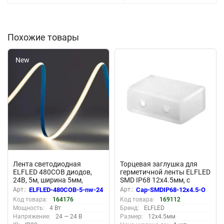
Похожие товары
New
New
Лента светодиодная
Торцевая заглушка для
ELFLED 480COB диодов,
герметичной ленты ELFLED
24В, 5м, ширина 5мм,
SMD IP68 12х4.5мм, с
белый нейтральный 4000-
отверстием (комплект 10
Арт.:
ELFLED-480COB-5-nw-24
Арт.:
Cap-SMDIP68-12x4.5-O
4500К
шт)
Код товара:
164176
Код товара:
169112
Мощность:
4 Вт
Бренд:
ELFLED
Напряжение:
24 — 24 В
Размер:
12х4.5мм