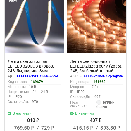
New
New
Лента светодиодная
Лента светодиодная
ELFLED 320COB диодов,
ELFLED ZigZag 60/м (2835),
24В, 5м, ширина 8мм,
24В, 5м, белый теплый
белый 6500-7000К
2800-3300К
Арт.:
ELFLED-320COB-8-w-24
Арт.:
ELFLED-24060-ZigZagWW
Код товара:
169679
Код товара:
161663
Мощность:
10 Вт
Мощность:
7 Вт
Напряжение:
24 — 24 В
IP:
IP20
IP:
IP20
Св.поток,Лм:
697
Св.поток,Лм:
970
Теплый
Цвет
свечения:
белый
В наличии
В наличии
810
437
₽
₽
769,50
/
729
415,15
/
393,30
₽
₽
₽
₽