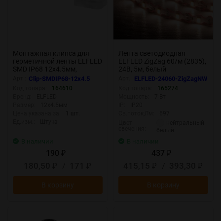
Монтажная клипса для
Лента светодиодная
герметичной ленты ELFLED
ELFLED ZigZag 60/м (2835),
SMD IP68 12х4.5мм,
24В, 5м, белый
(комплект 10шт)
нейтральный 4000-4500К
Арт.:
Clip-SMDIP68-12x4.5
Арт.:
ELFLED-24060-ZigZagNW
Код товара:
164610
Код товара:
165274
Бренд:
ELFLED
Мощность:
7 Вт
Размер:
12х4.5мм
IP:
IP20
Цена указана за:
1 шт.
Св.поток,Лм:
697
Ед.изм.:
Штука
нейтральный
Цвет
свечения:
белый
В наличии
В наличии
190
437
₽
₽
180,50
/
171
415,15
/
393,30
₽
₽
₽
₽
В корзину
В корзину
New
New