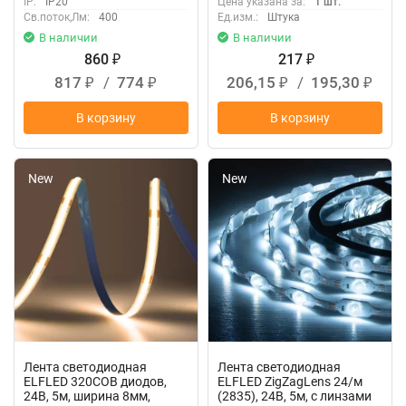
IP:
IP20
Цена указана за:
1 шт.
Св.поток,Лм:
400
Ед.изм.:
Штука
В наличии
В наличии
860
217
₽
₽
817
/
774
206,15
/
195,30
₽
₽
₽
₽
В корзину
В корзину
New
New
Лента светодиодная
Лента светодиодная
ELFLED 320COB диодов,
ELFLED ZigZagLens 24/м
24В, 5м, ширина 8мм,
(2835), 24В, 5м, с линзами