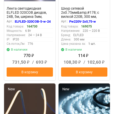
Лента светодиодная
Шнур сетевой
ELFLED 320COB диодов,
2х0.75мм&amp;#178; с
24В, 5м, ширина 5мм,
вилкой 220В, 300 мм,
белый 6500-7000К
белый
Арт.:
ELFLED-320COB-5-w-24
Арт.:
Pw220V-2x0,75-w
Код товара:
164730
Код товара:
169075
Мощность:
6 Вт
Напряжение:
220 — 220 В
Напряжение:
24 — 24 В
Бренд:
ELFLED
IP:
IP20
Длина:
300 мм
Св.поток,Лм:
776
Цена указана за:
1 шт.
В наличии
В наличии
770
114
₽
₽
731,50
/
693
108,30
/
102,60
₽
₽
₽
₽
В корзину
В корзину
New
New