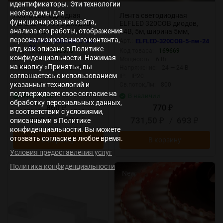
идентификаторы. Эти технологии
необходимы для
Лента светодиодная
Лента светодиодная
функционирования сайта,
ELFLED 480COB диодов,
ELFLED 320COB диодов,
анализа его работы, отображения
24В, 5м, ширина 5мм,
24В, 5м, ширина 5мм,
белый теплый 2800-3300К
белый нейтральный 4000-
персонализированного контента,
Арт.:
ELFLED-480COB-5-ww-
Арт.:
ELFLED-320COB-5-nw-24
4500К
24
итд, как описано в Политике
Код товара:
168675
Код товара:
169669
конфиденциальности. Нажимая
Мощность:
4 Вт
Мощность:
6 Вт
на кнопку «Принять», вы
Напряжение:
24 — 24 В
Напряжение:
24 — 24 В
соглашаетесь с использованием
IP:
IP20
IP:
IP20
указанных технологий и
Св.поток,Лм:
361
Св.поток,Лм:
800
подтверждаете свое согласие на
В наличии
В наличии
обработку персональных данных,
860
770
₽
₽
в соответствии с условиями,
817
/
774
731,50
/
693
описанными в Политике
₽
₽
₽
₽
конфиденциальности. Вы можете
отозвать согласие в любое время.
В корзину
В корзину
Условия предоставления услуг
Политика конфиденциальности
New
New