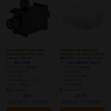
Коробка установочная
Торцевая заглушка для
герметичная IP68 (без
герметичной ленты ELFLED
клемм), черная
SMD IP68 12х4.5мм, глухая
(комплект 10 шт)
Арт.:
Box-3-IP68
Арт.:
Cap-SMDIP68-12x4.5-X
Код товара:
161514
Код товара:
168196
Бренд:
ELFLED
Бренд:
ELFLED
Серия:
STD
Размер:
12х4.5мм
Цена указана за:
1 шт.
Цена указана за:
1 шт.
Ед.изм.:
Штука
Ед.изм.:
Штука
В наличии
В наличии
235
217
₽
₽
223,25
/
211,50
206,15
/
195,30
₽
₽
₽
₽