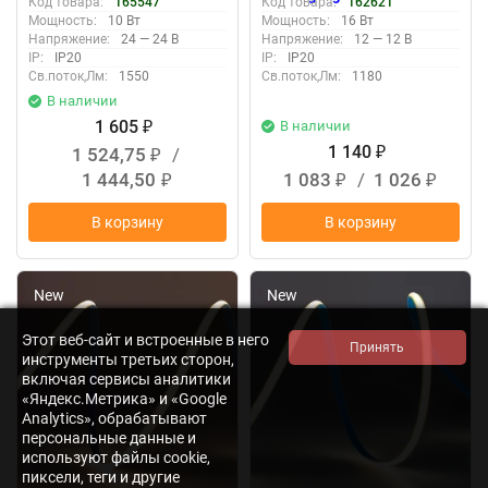
Код товара:
165547
Код товара:
162621
Мощность:
10 Вт
Мощность:
16 Вт
Напряжение:
24 — 24 В
Напряжение:
12 — 12 В
IP:
IP20
IP:
IP20
Св.поток,Лм:
1550
Св.поток,Лм:
1180
В наличии
1 605
В наличии
₽
1 140
1 524,75
/
₽
₽
1 444,50
1 083
/
1 026
₽
₽
₽
В корзину
В корзину
New
New
Этот веб-сайт и встроенные в него
инструменты третьих сторон,
включая сервисы аналитики
«Яндекс.Метрика» и «Google
Analytics», обрабатывают
персональные данные и
используют файлы cookie,
пиксели, теги и другие