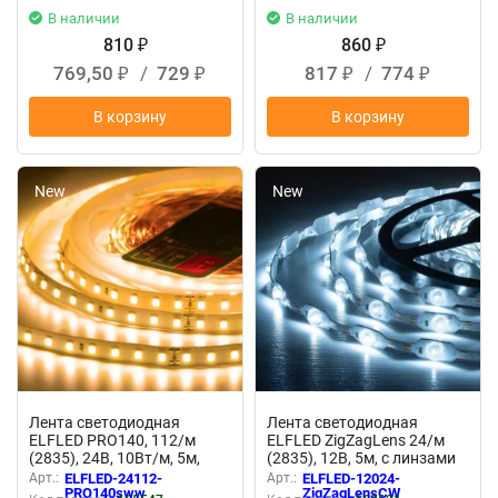
В наличии
В наличии
810
860
₽
₽
769,50
/
729
817
/
774
₽
₽
₽
₽
В корзину
В корзину
New
New
Лента светодиодная
Лента светодиодная
ELFLED PRO140, 112/м
ELFLED ZigZagLens 24/м
(2835), 24В, 10Вт/м, 5м,
(2835), 12В, 5м, с линзами
белый супер теплый 1800-
170гр, белый холодный
Арт.:
ELFLED-24112-
Арт.:
ELFLED-12024-
2000К
11000К
PRO140sww
ZigZagLensCW